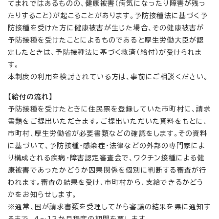
てまれではあるものの、健康被害（病気になったり障害が残っ
たりすること）が起こることがあります。予防接種法に基づく予
防接種を受けた方に健康被害が生じた場合、その健康被害が
予防接種を受けたことによるものであると厚生労働大臣が認
定したときは、予防接種法に基づく救済（給付）が受けられま
す。
本制度の利用を検討されている方は、事前にご相談ください。
【給付の流れ】
予防接種を受けたときに住民票を登録していた市町村に、請求
書類をご提出いただきます。ご提出いただいた資料をもとに、
市町村、厚生労働省が必要書類などの確認をします。その資料
に基づいて、予防接種・感染症・法律などの外部の専門家によ
り構成される疾病・障害認定審査会で、ワクチン接種による健
康被害であったかどうか因果関係を個別に判断する審査が行
われます。審査の結果を受け、市町村から、支給できるかどう
かをお知らせします。
※通常、国が請求書類を受理してから審議の結果を県に通知す
るまで、4～12か月程度の期間を要します。