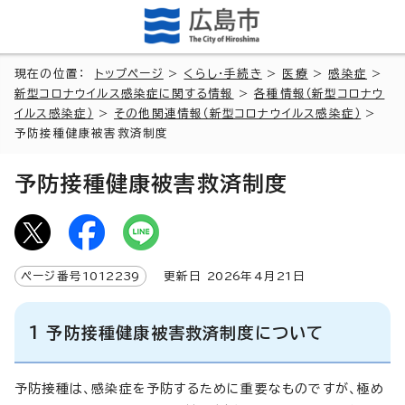
現在の位置：
トップページ
>
くらし・手続き
>
医療
>
感染症
>
新型コロナウイルス感染症に関する情報
>
各種情報（新型コロナウ
イルス感染症）
>
その他関連情報（新型コロナウイルス感染症）
>
予防接種健康被害救済制度
予防接種健康被害救済制度
ページ番号
1012239
更新日
2026
年4月
21
日
1 予防接種健康被害救済制度について
予防接種は、感染症を予防するために重要なものですが、極め