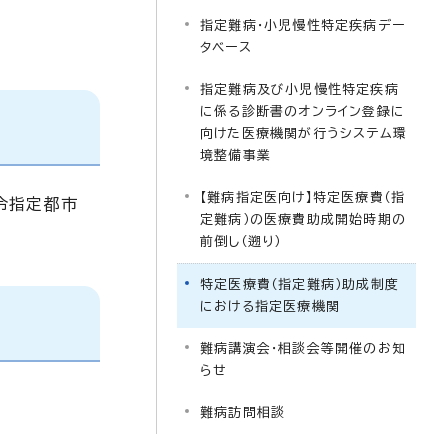
指定難病・小児慢性特定疾病デー
タベース
指定難病及び小児慢性特定疾病
に係る診断書のオンライン登録に
向けた医療機関が行うシステム環
境整備事業
【難病指定医向け】特定医療費（指
令指定都市
定難病）の医療費助成開始時期の
前倒し（遡り）
特定医療費（指定難病）助成制度
における指定医療機関
難病講演会・相談会等開催のお知
らせ
難病訪問相談