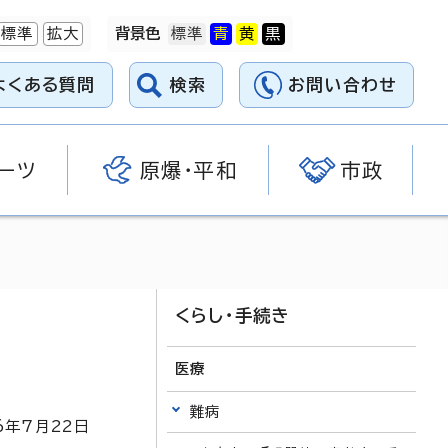
標準
拡大
背景色
よくある質問
検索
お問い合わせ
ーツ
原爆・平和
市政
くらし・手続き
医療
難病
6
年7月
22
日