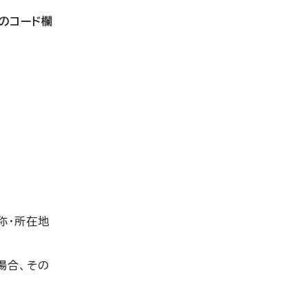
のコード欄
称・所在地
場合、その