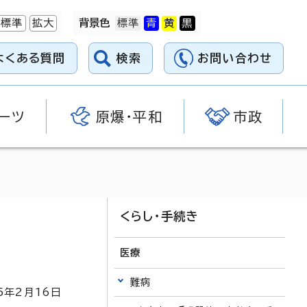
標準
拡大
背景色
よくある質問
検索
お問い合わせ
ーツ
原爆・平和
市政
くらし・手続き
医療
難病
5
年2月
16
日