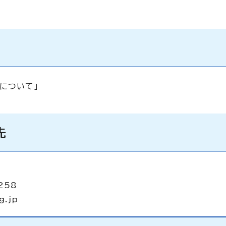
について」
先
258
g.jp