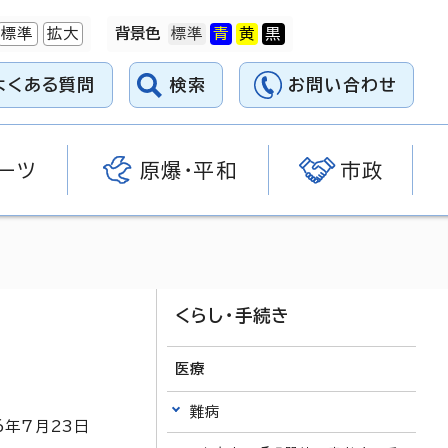
標準
拡大
背景色
よくある質問
検索
お問い合わせ
ーツ
原爆・平和
市政
くらし・手続き
医療
難病
6
年7月
23
日