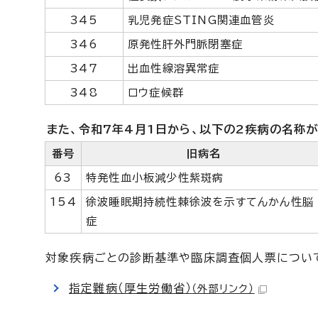
345
乳児発症STING関連血管炎
346
原発性肝外門脈閉塞症
347
出血性線溶異常症
348
ロウ症候群
また、令和7年4月1日から、以下の2疾病の名称
番号
旧病名
63
特発性血小板減少性紫斑病
154
徐波睡眠期持続性棘徐波を示すてんかん性脳
症
対象疾病ごとの診断基準や臨床調査個人票について
指定難病（厚生労働省）
（外部リンク）