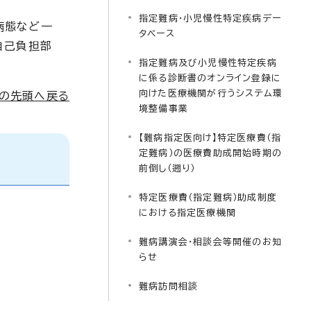
指定難病・小児慢性特定疾病デー
病態など一
タベース
自己負担部
指定難病及び小児慢性特定疾病
に係る診断書のオンライン登録に
向けた医療機関が行うシステム環
ジの先頭へ戻る
境整備事業
【難病指定医向け】特定医療費（指
定難病）の医療費助成開始時期の
前倒し（遡り）
特定医療費（指定難病）助成制度
における指定医療機関
難病講演会・相談会等開催のお知
らせ
難病訪問相談