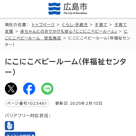
現在の位置：
トップページ
>
くらし・手続き
>
子育て
>
子育て
支援
>
赤ちゃんとのおでかけも安心「にこにこベビールーム」
>
に
こにこベビールーム 安佐南区
> にこにこベビールーム（伴福祉セン
ター）
にこにこベビールーム（伴福祉センタ
ー）
ページ番号
1023461
更新日
2025
年2月
18
日
バリアフリー対応状況：