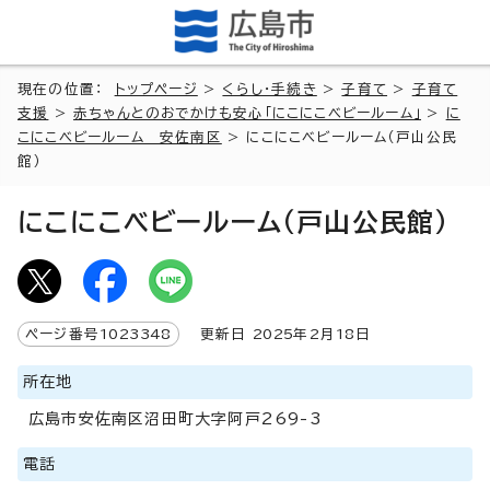
現在の位置：
トップページ
>
くらし・手続き
>
子育て
>
子育て
支援
>
赤ちゃんとのおでかけも安心「にこにこベビールーム」
>
に
こにこベビールーム 安佐南区
> にこにこベビールーム（戸山公民
館）
にこにこベビールーム（戸山公民館）
ページ番号
1023348
更新日
2025
年2月
18
日
所在地
広島市安佐南区沼田町大字阿戸269-3
電話