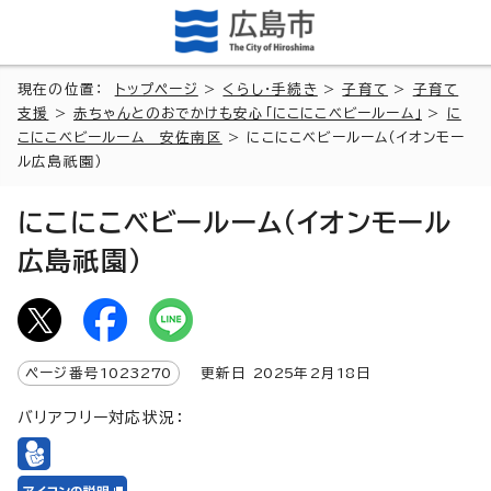
現在の位置：
トップページ
>
くらし・手続き
>
子育て
>
子育て
支援
>
赤ちゃんとのおでかけも安心「にこにこベビールーム」
>
に
こにこベビールーム 安佐南区
> にこにこベビールーム（イオンモー
ル広島祇園）
にこにこベビールーム（イオンモール
広島祇園）
ページ番号
1023270
更新日
2025
年2月
18
日
バリアフリー対応状況：