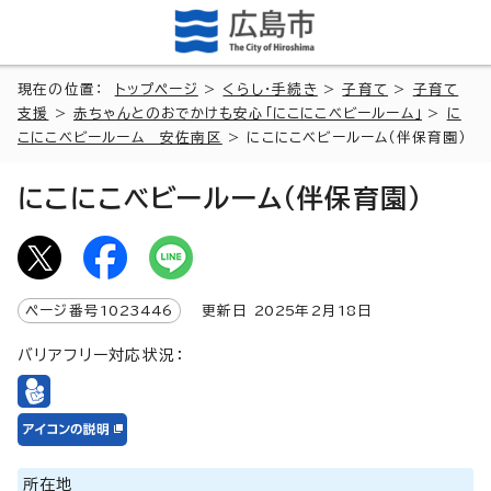
現在の位置：
トップページ
>
くらし・手続き
>
子育て
>
子育て
支援
>
赤ちゃんとのおでかけも安心「にこにこベビールーム」
>
に
こにこベビールーム 安佐南区
> にこにこベビールーム（伴保育園）
にこにこベビールーム（伴保育園）
ページ番号
1023446
更新日
2025
年2月
18
日
バリアフリー対応状況：
所在地