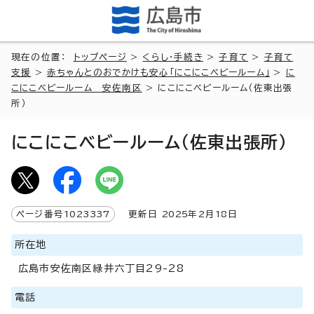
現在の位置：
トップページ
>
くらし・手続き
>
子育て
>
子育て
支援
>
赤ちゃんとのおでかけも安心「にこにこベビールーム」
>
に
こにこベビールーム 安佐南区
> にこにこベビールーム（佐東出張
所）
にこにこベビールーム（佐東出張所）
ページ番号
1023337
更新日
2025
年2月
18
日
所在地
広島市安佐南区緑井六丁目29-28
電話