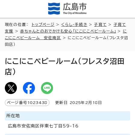
現在の位置：
トップページ
>
くらし・手続き
>
子育て
>
子育て
支援
>
赤ちゃんとのおでかけも安心「にこにこベビールーム」
>
に
こにこベビールーム 安佐南区
> にこにこベビールーム（フレスタ沼
田店）
にこにこベビールーム（フレスタ沼田
店）
ページ番号
1023438
更新日
2025
年2月
18
日
所在地
広島市安佐南区伴東七丁目59-16