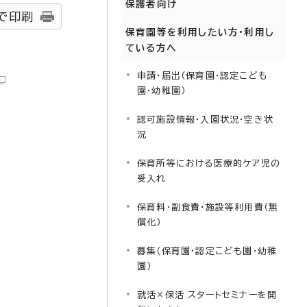
保護者向け
で印刷
保育園等を利用したい方・利用し
ている方へ
申請・届出（保育園・認定こども
園・幼稚園）
認可施設情報・入園状況・空き状
況
保育所等における医療的ケア児の
受入れ
保育料・副食費・施設等利用費（無
償化）
募集（保育園・認定こども園・幼稚
園）
就活×保活 スタートセミナーを開