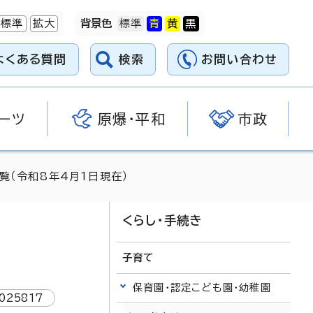
標準
拡大
背景色
よくある質問
検索
お問い合わせ
ーツ
原爆・平和
市政
覧（令和8年4月1日現在）
くらし・手続き
子育て
保育園・認定こども園・幼稚園
025817