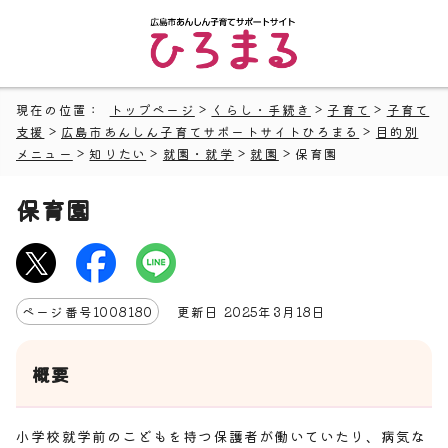
現在の位置：
トップページ
>
くらし・手続き
>
子育て
>
子育て
支援
>
広島市あんしん子育てサポートサイトひろまる
>
目的別
メニュー
>
知りたい
>
就園・就学
>
就園
> 保育園
保育園
ページ番号
1008180
更新日
2025
年3月
18
日
概要
小学校就学前のこどもを持つ保護者が働いていたり、病気な