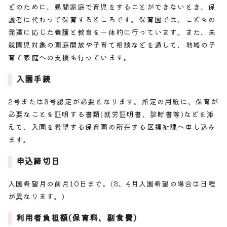
どのために、昼間家庭で育児をすることができないとき、保
護者に代わって保育するところです。保育園では、こどもの
発達に応じた養護と教育を一体的に行っています。また、未
就園児対象の園庭開放や子育て相談などを通して、地域の子
育て家庭への支援も行っています。
入園手続
2号または3号認定が必要となります。所定の用紙に、保育が
必要なことを証明する書類(就労証明書、診断書等)などを添
えて、入園を希望する保育園の所在する区福祉課へ申し込み
ます。
申込締切日
入園希望月の前月10日まで。(3、4月入園希望の場合は日程
が異なります。)
利用者負担額(保育料、副食費)