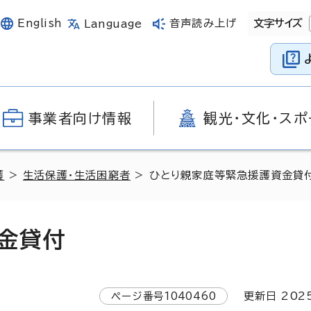
English
音声読み上げ
文字サイズ
Language
事業者向け情報
観光・文化・スポ
護
>
生活保護・生活困窮者
> ひとり親家庭等緊急援護資金貸
金貸付
ページ番号
1040460
更新日
202