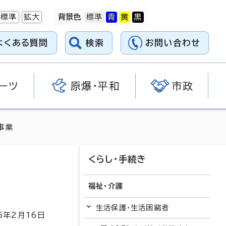
標準
拡大
背景色
よくある質問
検索
お問い合わせ
ーツ
原爆・平和
市政
事業
くらし・手続き
福祉・介護
生活保護・生活困窮者
5
年2月
16
日