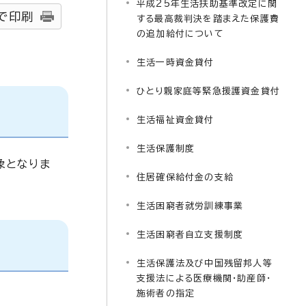
平成25年生活扶助基準改定に関
で印刷
する最高裁判決を踏まえた保護費
の追加給付について
生活一時資金貸付
ひとり親家庭等緊急援護資金貸付
生活福祉資金貸付
生活保護制度
象となりま
住居確保給付金の支給
生活困窮者就労訓練事業
生活困窮者自立支援制度
生活保護法及び中国残留邦人等
支援法による医療機関・助産師・
施術者の指定