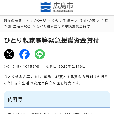
現在の位置：
トップページ
>
くらし・手続き
>
福祉・介護
>
生活
保護・生活困窮者
> ひとり親家庭等緊急援護資金貸付
ひとり親家庭等緊急援護資金貸付
ページ番号
1015298
更新日
2025
年2月
16
日
ひとり親家庭等に対し、緊急に必要とする資金の貸付けを行う
ことにより生活の安定と自立を図る制度です。
内容等