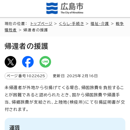
現在の位置：
トップページ
>
くらし・手続き
>
福祉・介護
>
戦争
犠牲者
> 帰還者の援護
帰還者の援護
ページ番号
1022625
更新日
2025
年2月
16
日
未帰還者が外地から引揚げてくる場合、帰国旅費を負担するこ
とが困難であると認められたとき、国から帰国旅費や帰還手
当、帰郷旅費が支給され、上陸地(検疫所)にて引揚証明書が交
付されます。
運賃