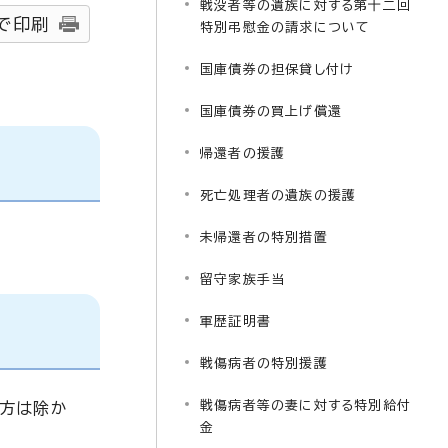
戦没者等の遺族に対する第十二回
で印刷
特別弔慰金の請求について
国庫債券の担保貸し付け
国庫債券の買上げ償還
帰還者の援護
死亡処理者の遺族の援護
未帰還者の特別措置
留守家族手当
軍歴証明書
戦傷病者の特別援護
戦傷病者等の妻に対する特別給付
る方は除か
金