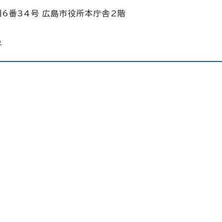
目6番34号 広島市役所本庁舎2階
p