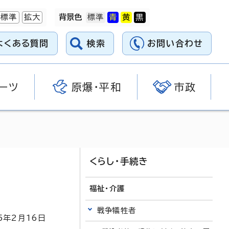
標準
拡大
背景色
よくある質問
検索
お問い合わせ
ーツ
原爆・平和
市政
くらし・手続き
福祉・介護
戦争犠牲者
5
年2月
16
日