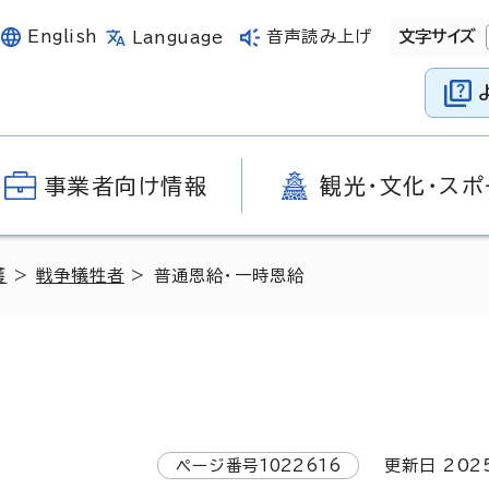
English
音声読み上げ
文字サイズ
Language
事業者向け情報
観光・文化・スポ
護
>
戦争犠牲者
> 普通恩給・一時恩給
ページ番号
1022616
更新日
202