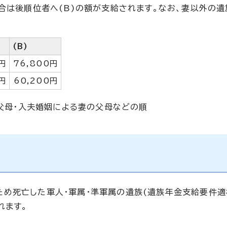
場合は後順位者へ(B)の額が支給されます。なお、妻以外の
(B)
円
76,800円
0円
60,200円
祖父母・入夫婚姻による妻の父母などの順
め死亡した軍人・軍属・準軍属の遺族(遺族年金支給要件適
れます。