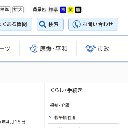
標準
拡大
背景色
よくある質問
検索
お問い合わせ
ーツ
原爆・平和
市政
くらし・手続き
福祉・介護
戦争犠牲者
6
年4月
15
日