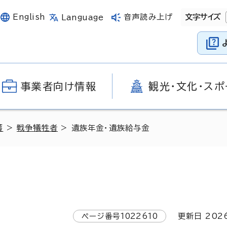
English
音声読み上げ
文字サイズ
Language
事業者向け情報
観光・文化・スポ
護
>
戦争犠牲者
> 遺族年金・遺族給与金
ページ番号
1022610
更新日
202