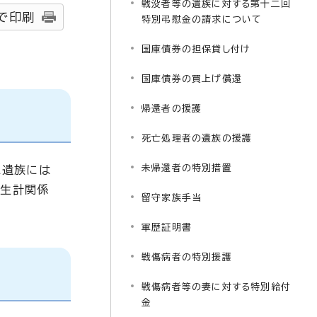
戦没者等の遺族に対する第十二回
で印刷
特別弔慰金の請求について
国庫債券の担保貸し付け
国庫債券の買上げ償還
帰還者の援護
死亡処理者の遺族の援護
未帰還者の特別措置
た遺族には
と生計関係
留守家族手当
軍歴証明書
戦傷病者の特別援護
戦傷病者等の妻に対する特別給付
金