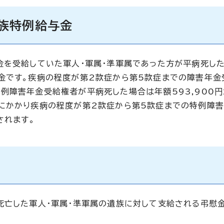
族特例給与金
金を受給していた軍人・軍属・準軍属であった方が平病死した
金です。疾病の程度が第2款症から第5款症までの障害年金
例障害年金受給権者が平病死した場合は年額593,900
にかかり疾病の程度が第2款症から第5款症までの特例障
されます。
死亡した軍人・軍属・準軍属の遺族に対して支給される弔慰