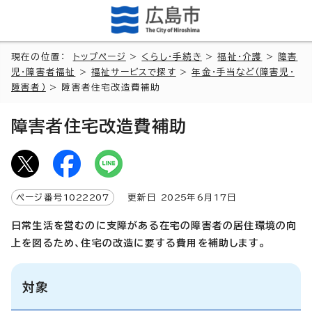
現在の位置：
トップページ
>
くらし・手続き
>
福祉・介護
>
障害
児・障害者福祉
>
福祉サービスで探す
>
年金・手当など（障害児・
障害者）
> 障害者住宅改造費補助
障害者住宅改造費補助
ページ番号
1022207
更新日
2025
年6月
17
日
日常生活を営むのに支障がある在宅の障害者の居住環境の向
上を図るため、住宅の改造に要する費用を補助します。
対象