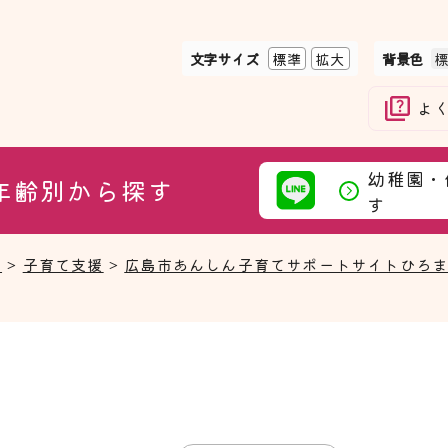
文字サイズ
標準
拡大
背景色
よ
幼稚園・
年齢別から探す
す
て
>
子育て支援
>
広島市あんしん子育てサポートサイトひろ