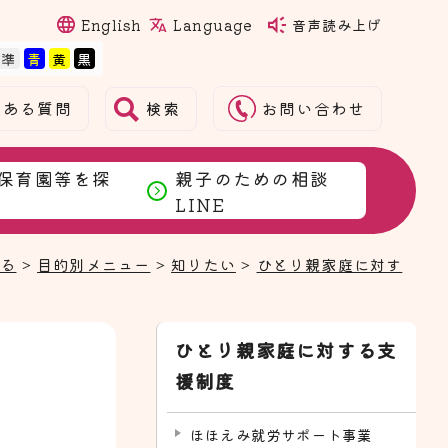
Language
English
音声読み上げ
検索
くある質問
お問い合わせ
保育園等を探
親子のための相談
LINE
まる
>
目的別メニュー
>
知りたい
>
ひとり親家庭に対す
ひとり親家庭に対する支
援制度
ほほえみ就労サポート事業