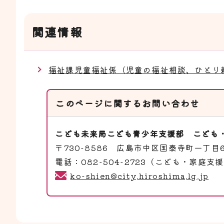
関連情報
福祉課児童福祉係（児童の福祉相談、ひとり
このページに関する
お問い合わせ
こども未来局こども青少年支援部
こども
〒730-8586 広島市中区国泰寺町一丁目
電話：082-504-2723（こども・家庭支
ko-shien@city.hiroshima.lg.jp