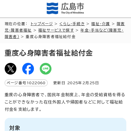
現在の位置：
トップページ
>
くらし・手続き
>
福祉・介護
>
障害
児・障害者福祉
>
福祉サービスで探す
>
年金・手当など（障害児・
障害者）
> 重度心身障害者福祉給付金
重度心身障害者福祉給付金
ページ番号
1022060
更新日
2025
年2月
25
日
重度の心身障害者で、国民年金制度上、年金の受給資格を得る
ことができなかった在住外国人や帰国者などに対して福祉給
付金を支給します。
対象