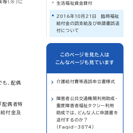
等（※）に
生活福祉資金貸付
2016年10月21日 臨時福祉
給付金の誤支給及び申請書誤送
付について
このページを見た人は
こんなページも見ています
介護給付費等過誤申立書様式
でも、配偶
障害者公共交通機関利用助成・
「配偶者特
重度障害者福祉タクシー利用
祉給付金及
助成では、どんな人に申請書を
送付するのか？
（Faqid−3874）