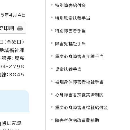
特別障害給付金
25
年4月4日
特別児童扶養手当
で印刷
特別障害者手当
1日（金曜日）
障害児福祉手当
地域福祉課
重度心身障害者介護手当
課長：児高
04-2798
児童扶養手当
内線：3845
被爆身体障害者福祉手当
心身障害者扶養共済制度
重度心身障害者福祉給付金
障害者住宅改造費補助
台帳に記録