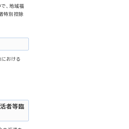
中で、地域福
者特別控除
除における
生活者等臨