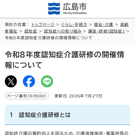
現在の位置：
トップページ
>
くらし・手続き
>
福祉・介護
>
高齢
者福祉
>
認知症
>
認知症への取り組み
>
講座・研修（認知症）
>
令和8年度認知症介護研修の開催情報について
令和8年度認知症介護研修の開催情
報について
ページ番号
1035881
更新日
2026
年7月
27
日
1 認知症介護研修とは
認知症介護の質的向上を図るため、介護保険施設・事業所等の