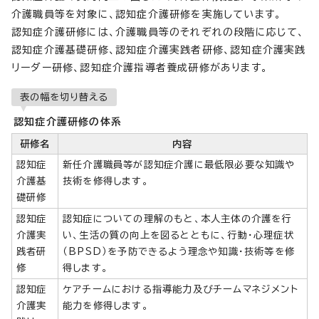
介護職員等を対象に、認知症介護研修を実施しています。
認知症介護研修には、介護職員等のそれぞれの段階に応じて、
認知症介護基礎研修、認知症介護実践者研修、認知症介護実践
リーダー研修、認知症介護指導者養成研修があります。
表の幅を切り替える
認知症介護研修の体系
研修名
内容
認知症
新任介護職員等が認知症介護に最低限必要な知識や
介護基
技術を修得します。
礎研修
認知症
認知症についての理解のもと、本人主体の介護を行
介護実
い、生活の質の向上を図るとともに、行動・心理症状
践者研
（BPSD）を予防できるよう理念や知識・技術等を修
修
得します。
認知症
ケアチームにおける指導能力及びチームマネジメント
介護実
能力を修得します。