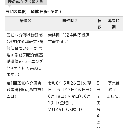
表の幅を切り替える
令和8年度 開催日程（予定）
研修名
開催時期
日
募集時
数
期
認知症介護基礎研修
常時開催（24時間受講
－
－
（認知症介護研究・研
可能です。）
修仙台センターが管
理する認知症介護基
礎研修e‐ラーニング
システムにて実施し
ます。）
第1回認知症介護実
令和8年5月26日（火曜
5
募集は
践者研修（広島市第1
日）、5月27日（水曜日）
日
終了し
回目）
6月18日（木曜日）、6月
間
ました。
19日（金曜日）
実
7月29日（水曜日）
習
4
週