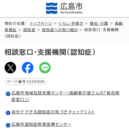
現在の位置：
トップページ
>
くらし・手続き
>
福祉・介護
>
高齢
者福祉
>
認知症
>
認知症への取り組み
> 相談窓口・支援機関
（認知症）
相談窓口・支援機関（認知症）
ページ番号
1025805
広島市地域包括支援センター（高齢者の皆さんの「総合相
談窓口」）
自分でできる認知症の気づきチェックリスト
広島市認知症疾患医療センター