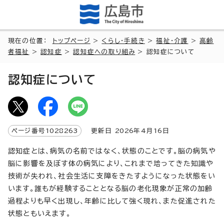
現在の位置：
トップページ
>
くらし・手続き
>
福祉・介護
>
高齢
者福祉
>
認知症
>
認知症への取り組み
> 認知症について
認知症について
ページ番号
1028263
更新日
2026
年4月
16
日
認知症とは、病気の名前ではなく、状態のことです。脳の病気や
脳に影響を及ぼす体の病気により、これまで培ってきた知識や
技術が失われ、社会生活に支障をきたすようになった状態をい
います。誰もが経験することとなる脳の老化現象が正常の加齢
過程よりも早く出現し、年齢に比して強く現れ、また促進された
状態ともいえます。