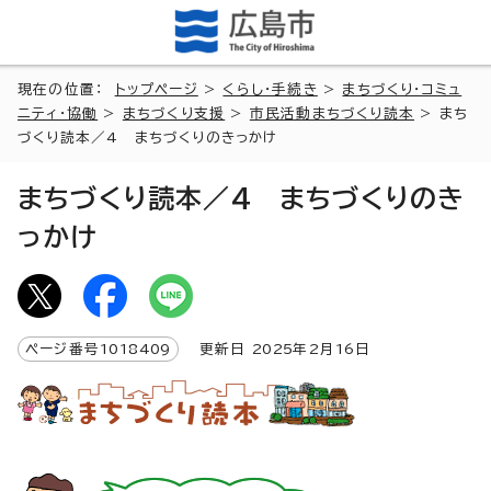
現在の位置：
トップページ
>
くらし・手続き
>
まちづくり・コミュ
ニティ・協働
>
まちづくり支援
>
市民活動まちづくり読本
> まち
づくり読本／4 まちづくりのきっかけ
まちづくり読本／4 まちづくりのき
っかけ
ページ番号
1018409
更新日
2025
年2月
16
日