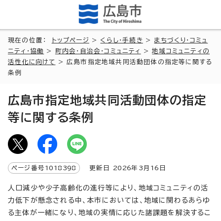
現在の位置：
トップページ
>
くらし・手続き
>
まちづくり・コミュ
ニティ・協働
>
町内会・自治会・コミュニティ
>
地域コミュニティの
活性化に向けて
> 広島市指定地域共同活動団体の指定等に関する
条例
広島市指定地域共同活動団体の指定
等に関する条例
ページ番号
1018398
更新日
2026
年3月
16
日
人口減少や少子高齢化の進行等により、地域コミュニティの活
力低下が懸念される中、本市においては、地域に関わるあらゆ
る主体が一緒になり、地域の実情に応じた諸課題を解決するこ