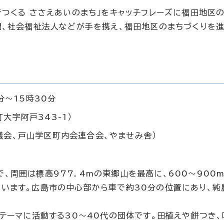
でつくる ささえあいのまち」をキャッチフレーズに福田地区
関、社会福祉法人などが手を携え、福田地区のまちづくりを
分～15時30分
大字阿戸343-1）
議会、戸山学区町内会連合会、やませみ舎）
、周囲は標高977．4mの東郷山を最高に、600～900
います。広島市の中心部から車で約30分の位置にあり、純
をテーマに活動する30～40代の団体です。田植えや餅つき