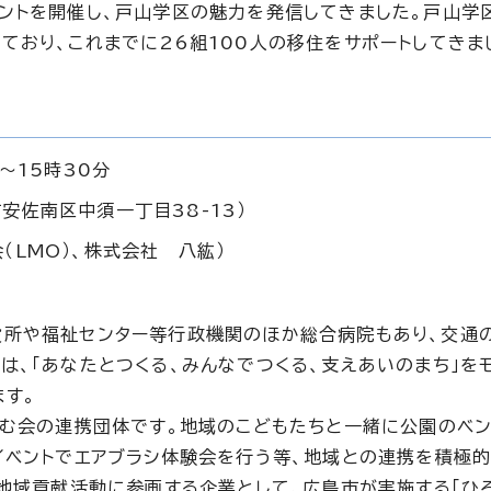
ントを開催し、戸山学区の魅力を発信してきました。戸山学
ており、これまでに26組100人の移住をサポートしてきま
～15時30分
安佐南区中須一丁目38-13）
（LMO）、株式会社 八紘）
役所や福祉センター等行政機関のほか総合病院もあり、交通
、「あなたとつくる、みんなでつくる、支えあいのまち」をモ
す。
くむ会の連携団体です。地域のこどもたちと一緒に公園のベ
イベントでエアブラシ体験会を行う等、地域との連携を積極
に地域貢献活動に参画する企業として、広島市が実施する「ひ