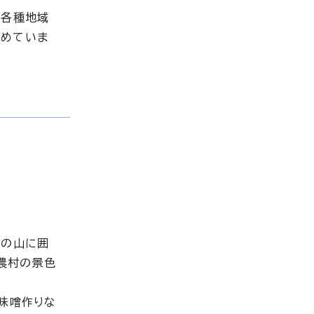
の各種地域
進めていま
mの山に囲
農村の景色
、味噌作りな