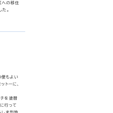
区への移住
した。
の便もよい
ットーに、
ンチを塗替
的に行って
ろしま型地