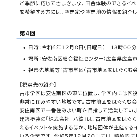
ど季節に応じてさまざまな、田舎体験のできるイベ
を希望する方には、空き家や空き地の情報を紹介し
第4回
日時：令和6年12月8日（日曜日） 13時00分
場所：安佐南区総合福祉センター（広島県広島市
視察先地域等：古市学区（古市地区をはぐくむ会
【視察先の紹介】
古市学区は安佐南区の東に位置し、学区内には区
非常に住みやすい地域です。古市地区をはぐくむ会は
安佐南区で一番住みよい町を目指して活動していま
建築塗装の「株式会社 八紘」は、古市地区をはぐ
えるイベントを実施するほか、地域団体が主催する
いる企業です。令和5年12月20日には、積極的