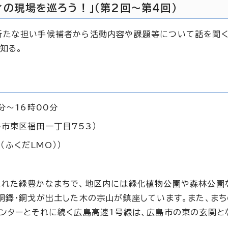
ィの現場を巡ろう！」（第2回～第4回）
新たな担い手候補者から活動内容や課題等について話を聞く
知る。
分～16時00分
島市東区福田一丁目753）
ふくだLMO））
まれた緑豊かなまちで、地区内には緑化植物公園や森林公園
銅鐸・銅戈が出土した木の宗山が鎮座しています。また、ま
ンターとそれに続く広島高速1号線は、広島市の東の玄関と