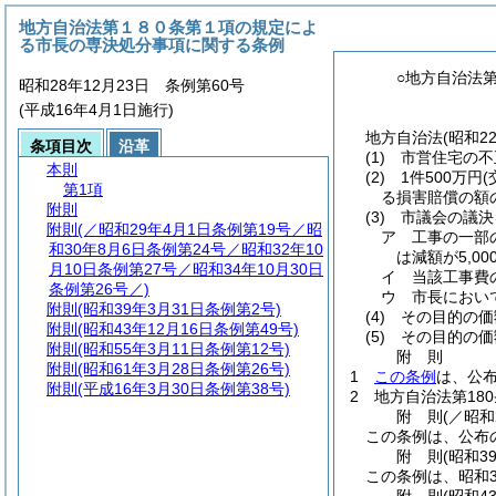
地方自治法第１８０条第１項の規定によ
る市長の専決処分事項に関する条例
○地方自治法
昭和28年12月23日 条例第60号
(平成16年4月1日施行)
地方自治法
(昭和2
条項目次
沿革
(1)
市営住宅の不
本則
(2)
1件500万円
第1項
る損害賠償の額
附則
(3)
市議会の議決
附則
(／昭和29年4月1日条例第19号／昭
ア
工事の一部
和30年8月6日条例第24号／昭和32年10
は減額が5,0
月10日条例第27号／昭和34年10月30日
イ
当該工事費
条例第26号／)
ウ
市長におい
附則
(昭和39年3月31日条例第2号)
(4)
その目的の価
附則
(昭和43年12月16日条例第49号)
(5)
その目的の価
附則
(昭和55年3月11日条例第12号)
附
則
附則
(昭和61年3月28日条例第26号)
1
この条例
は、公
附則
(平成16年3月30日条例第38号)
2
地方自治法第18
附
則
(／昭和
この条例は、公布
附
則
(昭和3
この条例は、昭和3