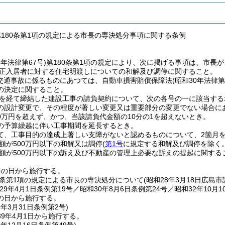
第180条第1項の規定による市長の専決処分事項に関する条例
2年法律第67号)
第180条第1項の規定により、次に掲げる事項は、市長
正入居者に対する住宅明渡しについての和解及び調停に関すること。
(交通事故に係るものにあつては、自動車損害賠償保障法
(昭和30年法律第
の決定に関すること。
を経て締結した建設工事の請負契約について、次の各号の一に該当する
の設計変更で、その程度が著しい変更又は重要部分の変更でない場合に
00万円を超えず、かつ、当該請負代金額の10分の1を超えないとき。
の予算繰越に伴い工事期間を延長するとき。
て、工事目的の達成上著しい支障がないと認めるものについて、2箇月
額が500万円以下の和解又は調停
(
第1号
に規定する和解及び調停を除く。
額が500万円以下の訴え及び不動産の管理上必要な訴えの提起に関する
布の日から施行する。
0条第1項の規定による市長の専決処分について
(昭和28年3月18日広島
29年4月1日条例第19号／昭和30年8月6日条例第24号／昭和32年10月1
の日から施行する。
9年3月31日
条例第2号)
9年4月1日から施行する。