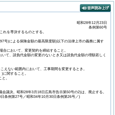
昭和28年12月23日
条例第60号
がこれを専決するものとする。
97号)
による保険金額の最高限度額)
以下の法律上市の義務に属す
場合において、変更契約を締結すること。
おいて、請負代金額の変更のないとき又は請負代金額の増額若しく
をこえない範囲内において、工事期間を変更するとき。
)
に関すること。
こと。
市議会議決。昭和28年3月18日広島市告示第50号の2)
は、廃止する。
0日条例第27号／昭和34年10月30日
条例第26号／)