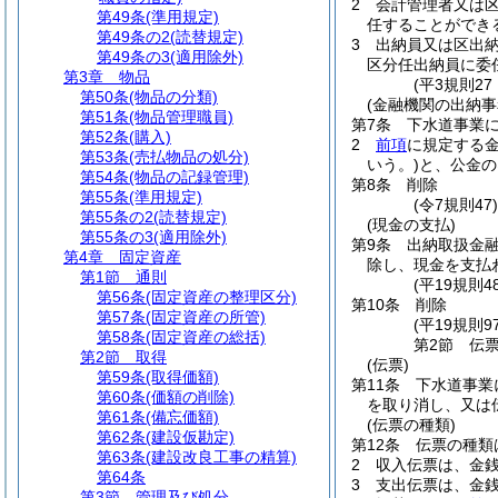
2
会計管理者又は
第49条
(準用規定)
任することができ
第49条の2
(読替規定)
3
出納員又は区出
第49条の3
(適用除外)
区分任出納員に委
第3章
物品
(平3規則2
第50条
(物品の分類)
(金融機関の出納事
第51条
(物品管理職員)
第7条
下水道事業
第52条
(購入)
2
前項
に規定する
第53条
(売払物品の処分)
いう。)
と、公金の
第54条
(物品の記録管理)
第8条
削除
第55条
(準用規定)
(令7規則47
第55条の2
(読替規定)
(現金の支払)
第55条の3
(適用除外)
第9条
出納取扱金
第4章
固定資産
除し、現金を支払
第1節
通則
(平19規則
第56条
(固定資産の整理区分)
第10条
削除
第57条
(固定資産の所管)
(平19規則97
第58条
(固定資産の総括)
第2節
伝
第2節
取得
(伝票)
第59条
(取得価額)
第11条
下水道事業
第60条
(価額の削除)
を取り消し、又は
第61条
(備忘価額)
(伝票の種類)
第62条
(建設仮勘定)
第12条
伝票の種類
第63条
(建設改良工事の精算)
2
収入伝票は、金
第64条
3
支出伝票は、金
第3節
管理及び処分