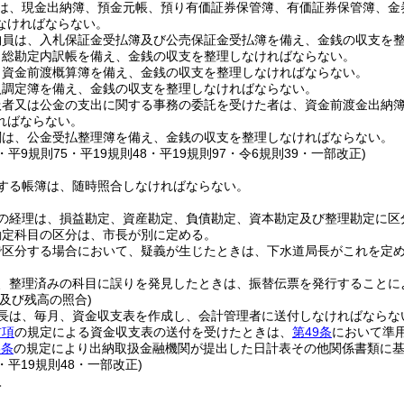
は、現金出納簿、預金元帳、預り有価証券保管簿、有価証券保管簿、金
なければならない。
納員は、入札保証金受払簿及び公売保証金受払簿を備え、金銭の収支を
、総勘定内訳帳を備え、金銭の収支を整理しなければならない。
、資金前渡概算簿を備え、金銭の収支を整理しなければならない。
入調定簿を備え、金銭の収支を整理しなければならない。
扱者又は公金の支出に関する事務の委託を受けた者は、資金前渡金出納
ればならない。
関は、公金受払整理簿を備え、金銭の収支を整理しなければならない。
0・平9規則75・平19規則48・平19規則97・令6規則39・一部改正)
する帳簿は、随時照合しなければならない。
の経理は、損益勘定、資産勘定、負債勘定、資本勘定及び整理勘定に区
勘定科目の区分は、市長が別に定める。
で区分する場合において、疑義が生じたときは、下水道局長がこれを定
、整理済みの科目に誤りを発見したときは、振替伝票を発行することに
及び残高の照合)
長は、毎月、資金収支表を作成し、会計管理者に送付しなければならな
前項
の規定による資金収支表の送付を受けたときは、
第49条
において準
8条
の規定により出納取扱金融機関が提出した日計表その他関係書類に
5・平19規則48・一部改正)
入