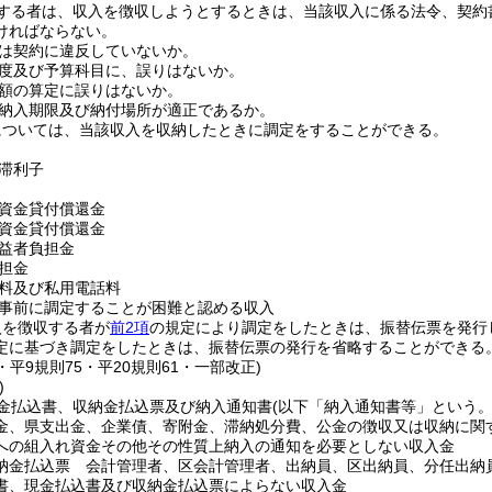
する者は、収入を徴収しようとするときは、当該収入に係る法令、契約
ければならない。
は契約に違反していないか。
度及び予算科目に、誤りはないか。
額の算定に誤りはないか。
納入期限及び納付場所が適正であるか。
については、当該収入を収納したときに調定をすることができる。
滞利子
資金貸付償還金
資金貸付償還金
益者負担金
担金
料及び私用電話料
事前に調定することが困難と認める収入
入を徴収する者が
前2項
の規定により調定をしたときは、振替伝票を発行
定に基づき調定をしたときは、振替伝票の発行を省略することができる
1・平9規則75・平20規則61・一部改正)
)
金払込書、収納金払込票及び納入通知書
(以下「納入通知書等」という。
金、県支出金、企業債、寄附金、滞納処分費、公金の徴収又は収納に関
への組入れ資金その他その性質上納入の通知を必要としない収入金
納金払込票 会計管理者、区会計管理者、出納員、区出納員、分任出納
書、現金払込書及び収納金払込票によらない収入金