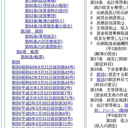
第79条
(総括事務)
第16条
会計管理者
第80条
(計理状況の報告)
銭の収支を整理し
第81条
(決算資料の送付)
2
出納員及び区出
第82条
(決算整理)
3
経営企画課長は
第83条
(帳簿の締切り)
4
庶務担当課長は
第84条
(決算報告書の提出)
5
主管課長は、収
第3節
雑則
6
資金前渡事務取
第85条
(準用規定)
収支を整理しなけ
第85条の2
(読替規定)
7
出納取扱金融機
第85条の3
(適用除外)
(平2規則3
第6章
帳票
(帳簿の照合)
第86条
(帳票)
第17条
相互に関係
附則
(勘定科目)
附則
(昭和60年6月21日規則第84号)
第18条
下水道事業
附則
(昭和61年3月31日規則第43号)
2
前項
に規定する
附則
(昭和62年3月31日規則第40号)
3
前項
の勘定科目
附則
(昭和63年3月31日規則第44号)
(科目の更正)
附則
(平成元年1月30日規則第2号)
第19条
主管課長は
附則
(平成元年2月22日規則第7号)
(資金収支表の作成
附則
(平成元年3月31日規則第71号)
第20条
経営企画課
附則
(平成2年3月30日規則第30号)
2
会計管理者は、
附則
(平成3年3月30日規則第27号)
則」という。)
第9
附則
(平成5年1月29日規則第4号)
(平9規則7
附則
(平成6年3月31日規則第55号)
第3節
収
附則
(平成6年4月28日規則第71号)
(収入の調定)