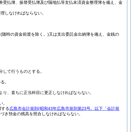
券受払簿、振替受払簿及び隔地払等支払未済資金整理簿を備え、金
整理しなければならない。
簿
(随時の資金前渡を除く。)
又は支出委託金出納簿を備え、金銭の
分して行うものとする。
める。
より、直ちに正当科目に更正しなければならない。
い。
用する
広島市会計規則
(昭和43年広島市規則第23号。以下「会計規
基づき預金の残高を照合しなければならない。