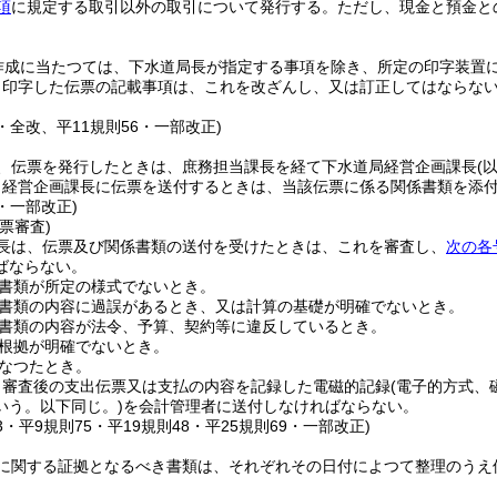
項
に規定する取引以外の取引について発行する。
ただし、現金と預金と
作成に当たつては、下水道局長が指定する事項を除き、所定の印字装置
り印字した伝票の記載事項は、これを改ざんし、又は訂正してはならな
0・全改、平11規則56・一部改正)
、伝票を発行したときは、庶務担当課長を経て下水道局経営企画課長
(
り経営企画課長に伝票を送付するときは、当該伝票に係る関係書類を添
5・一部改正)
票審査)
長は、伝票及び関係書類の送付を受けたときは、これを審査し、
次の各
ばならない。
書類が所定の様式でないとき。
書類の内容に過誤があるとき、又は計算の基礎が明確でないとき。
書類の内容が法令、予算、契約等に違反しているとき。
根拠が明確でないとき。
なつたとき。
、審査後の支出伝票又は支払の内容を記録した電磁的記録
(電子的方式
いう。以下同じ。)
を会計管理者に送付しなければならない。
43・平9規則75・平19規則48・平25規則69・一部改正)
に関する証拠となるべき書類は、それぞれその日付によつて整理のうえ