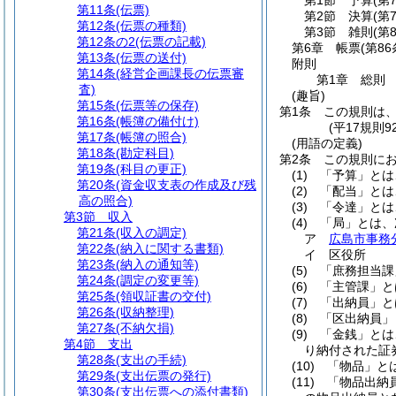
第1節
予算
(第
第11条
(伝票)
第2節
決算
(第
第12条
(伝票の種類)
第3節
雑則
(第
第12条の2
(伝票の記載)
第6章
帳票
(第86
第13条
(伝票の送付)
附則
第14条
(経営企画課長の伝票審
第1章
総則
査)
(趣旨)
第15条
(伝票等の保存)
第1条
この規則は
第16条
(帳簿の備付け)
(平17規則
第17条
(帳簿の照合)
(用語の定義)
第18条
(勘定科目)
第2条
この規則に
第19条
(科目の更正)
(1)
「予算」とは
第20条
(資金収支表の作成及び残
(2)
「配当」とは
高の照合)
(3)
「令達」とは
第3節
収入
(4)
「局」とは、
第21条
(収入の調定)
ア
広島市事務
第22条
(納入に関する書類)
イ
区役所
第23条
(納入の通知等)
(5)
「庶務担当課
第24条
(調定の変更等)
(6)
「主管課」と
第25条
(領収証書の交付)
(7)
「出納員」と
第26条
(収納整理)
(8)
「区出納員」
第27条
(不納欠損)
(9)
「金銭」とは
第4節
支出
り納付された証
第28条
(支出の手続)
(10)
「物品」と
第29条
(支出伝票の発行)
(11)
「物品出納
第30条
(支出伝票への添付書類)