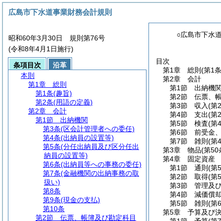
広島市下水道事業財務会計規則
○広島市下水
昭和60年3月30日 規則第76号
(令和8年4月1日施行)
目次
条項目次
沿革
第1章
総則
(第1
本則
第2章
会計
第1章
総則
第1節
出納機
第1条
(趣旨)
第2節
伝票、
第2条
(用語の定義)
第3節
収入
(第
第2章
会計
第4節
支出
(第
第1節
出納機関
第5節
検査
(第
第3条
(区会計管理者への委任)
第6節
前受金
第4条
(出納員の設置等)
第7節
雑則
(第
第5条
(分任出納員及び区分任出
第3章
物品
(第5
納員の設置等)
第4章
固定資産
第6条
(出納員等への事務の委任)
第1節
通則
(第
第7条
(金融機関の出納事務の取
第2節
取得
(第
扱い)
第3節
管理及
第8条
第4節
減価償
第9条
(現金の支払)
第5節
雑則
(第
第10条
第5章
予算及び
第2節
伝票、帳簿及び勘定科目