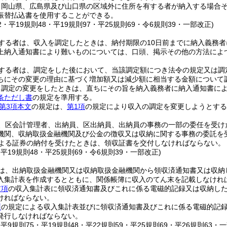
、岡山県、広島県及び山口県の区域外に住所を有する者が納入する場合
振替払込書を使用することができる。
92・平19規則48・平19規則97・平25規則69・令6規則39・一部改正)
する者は、収入を調定したときは、納付期限の10日前までに納入義務
上納入通知書により難いものについては、口頭、掲示その他の方法によ
する者は、調定をした後において、当該調定額につき法令の規定又は調
ちにその変更の理由に基づく増加額又は減少額に相当する金額について
り調定の変更をしたときは、直ちにその旨を納入義務者に納入通知書に
条ただし書
の規定を準用する。
第3項本文
の規定は、
第1項
の規定により収入の調定を変更しようとする
、区会計管理者、出納員、区出納員、出納員の事務の一部の委任を受け
機関、収納取扱金融機関及び公金の徴収又は収納に関する事務の委託を
による証券の納付を受けたときは、領収証書を交付しなければならない。
・平19規則48・平25規則69・令6規則39・一部改正)
は、出納取扱金融機関又は収納取扱金融機関から領収済通知書又は収納
入集計表を作成するとともに、関係帳簿に収入のてん末を記載しなけれ
前項
の収入集計表に領収済通知書及びこれに係る電磁的記録又は収納し
ければならない。
項
の規定による収入集計表並びに領収済通知書及びこれに係る電磁的記
発行しなければならない。
・平9規則75・平19規則48・平22規則59・平25規則69・平26規則63・