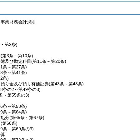
道事業財務会計規則
条・第2条)
関
(第3条～第10条)
帳簿及び勘定科目
(第11条～第20条)
21条～第27条)
28条～第41条)
42条)
、預り金及び預り有価証券
(第43条～第48条)
48条の2～第49条の3)
0条～第55条の3)
56条～第58条)
59条～第64条)
び処分
(第65条～第67条)
却
(第68条)
69条～第69条の3)
決算