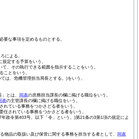
必要な事項を定めるものとする。
ころによる。
条に規定する予算をいう。
いて、その執行できる範囲を指示することをいう。
ることをいう。
つては、危機管理担当局長とする。)
をいう。
長」とは、
同表
の庶務担当課長の欄に掲げる職位をいう。
同表
の主管課長の欄に掲げる職位をいう。
されている事務をつかさどる者をいう。
委任されている事務をつかさどる者をいう。
27年政令第403号。以下「令」という。)
第21条の3第1項の規定によ
る物品の取扱い及び保管に関する事務を担当する者として、
同表