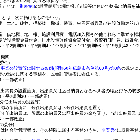
なるべき者の欄に掲げる職位をいう。
員」とは、
別表第3
の設置箇所の欄に掲げる課等において物品出納員を補
」とは、次に掲げるものをいう。
産 土地、建物、構築物、機械、装置、車両運搬具及び建設仮勘定並びに
産 借地権、地上権、施設利用権、電話加入権その他これらに準ずる権
便所設備資金貸付金、排水設備改修資金貸付金、投資有価証券、出資金
44・平2規則30・平5規則4・平7規則61・平11規則56・平19規則48・平
納機関
委任)
道事業の設置等に関する条例
(昭和60年広島市条例第69号)
第8条
の規定に
券の出納に関する事務を、区会計管理者に委任する。
48・一部改正)
区出納員の設置箇所、出納員又は区出納員となるべき者の職及びその取
43・平2規則30・一部改正)
分任出納員の設置等)
と認める箇所に、分任出納員又は区分任出納員を置く。
区分任出納員は、所属の出納員又は区出納員の命を受け、当該出納員又
43・一部改正)
の委任)
又は区会計管理者は、その権限に属する事務のうち、
別表第4
に取扱事務