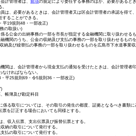
区会計管理者は、
前項
の規定により委任する事務のほか、必要があると
る。
納員は、必要があるときは、会計管理者又は区会計管理者の承認を得て
任することができる。
7・平19規則48・一部改正)
務の取扱い)
に係る公金の出納事務の一部を市長が指定する金融機関に取り扱わせる
金融機関のうち、公金の収納及び支払の事務の一部を取り扱わせるもの
収納及び繰替払の事務の一部を取り扱わせるものを広島市下水道事業収
)
融機関は、会計管理者から現金支払の通知を受けたときは、会計管理者
わなければならない。
48・平25規則69・令5規則36・一部改正)
)
票、帳簿及び勘定科目
に係る取引については、その取引の発生の都度、証拠となるべき書類に
伝票を訂正する場合においても同様とする。
は、収入伝票、支出伝票及び振替伝票とする。
銭収納の取引について発行する。
銭支払の取引について発行する。