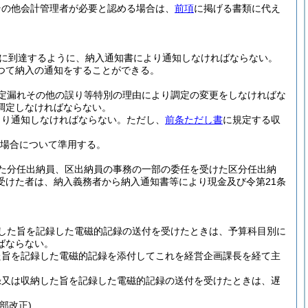
その他会計管理者が必要と認める場合は、
前項
に掲げる書類に代え
者に到達するように、納入通知書により通知しなければならない。
つて納入の通知をすることができる。
定漏れその他の誤り等特別の理由により調定の変更をしなければな
調定しなければならない。
より通知しなければならない。
ただし、
前条ただし書
に規定する収
場合について準用する。
た分任出納員、区出納員の事務の一部の委任を受けた区分任出納
受けた者は、納入義務者から納入通知書等により現金及び令第21条
した旨を記録した電磁的記録の送付を受けたときは、予算科目別に
ばならない。
た旨を記録した電磁的記録を添付してこれを経営企画課長を経て主
録又は収納した旨を記録した電磁的記録の送付を受けたときは、遅
一部改正)