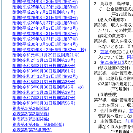
附則
(平成24年3月30日規則第61号)
2
鳥取県、島根県
附則
(平成25年3月29日規則第69号)
て、公金指定様式
附則
(平成25年7月2日規則第77号)
(平17規則
附則
(平成26年3月31日規則第63号)
(納入の通知等)
附則
(平成26年6月27日規則第69号)
第23条
収入を徴収
附則
(平成27年3月27日規則第40号)
ただし、その性質
附則
(平成28年3月31日規則第37号)
(調定の変更等)
附則
(平成29年3月31日規則第37号)
第24条
収入を徴収
附則
(平成30年3月30日規則第44号)
らないときは、直
附則
(平成31年3月29日規則第32号 抄)
2
前項
の規定によ
附則
(令和元年11月29日規則第21号)
入については、
同
附則
(令和2年3月13日規則第13号)
3
第21条第1項
及び
附則
(令和3年3月31日規則第55号)
(領収証書の交付)
附則
(令和3年9月30日規則第81号)
第25条
会計管理者
附則
(令和3年12月17日規則第92号)
員、出納取扱金融
附則
(令和5年3月31日規則第36号)
の3第1項の規定
附則
(令和5年6月30日規則第45号 抄)
(平5規則4
附則
(令和6年3月29日規則第39号)
(収納整理)
附則
(令和7年3月31日規則第47号)
第26条
会計管理者
附則
(令和8年3月31日規則第56号)
これを区分し、収
別表第1
(第2条関係)
2
会計管理者は、
別表第2
(第2条関係)
管課長へ送付しな
別表第3
(第2条関係)
3
主管課長は、
前
別表第4
(第4条、第6条関係)
滞なく収入伝票を
別表第5
(第76条関係)
(平5規則4