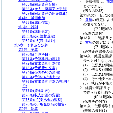
4
振替伝票は、
前2
第65条
(固定資産台帳)
とができる。
第66条
(撤去、廃棄又は売却)
(伝票の記載)
第67条
(固定資産の用途廃止)
第12条の2
伝票の
第4節
減価償却
2
前項
の規定によ
第68条
(減価償却)
の限りでない。
第5節
雑則
(平2規則3
第69条
(準用規定)
(伝票の送付)
第69条の2
(読替規定)
第13条
主管課長は
第69条の3
(適用除外)
2
前項
の規定によ
第5章
予算及び決算
(平9規則7
第1節
予算
(経営企画課長の伝
第70条
(予算科目)
第14条
経営企画課
第71条
(予算執行の原則)
長へ返付しなけれ
第72条
(支出負担行為伺)
(1)
伝票及び関係
第73条
(予備費の充当)
(2)
伝票及び関係
第74条
(弾力条項の適用)
(3)
伝票及び関係
第75条
(予算の超過支出)
(4)
その他支出の
第76条
(支出負担行為の整理区
(5)
執行が不能と
分)
2
経営企画課長は
第77条
(資金計画)
で作られる記録を
第78条
(収支計画の変更)
(昭61規則
第78条の2
(支払金の調整)
(伝票等の保存)
第78条の3
(現金残高の報告)
第15条
伝票等取引
第2節
決算
(帳簿の備付け)