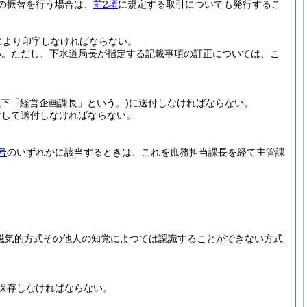
の振替を行う場合は、
前2項
に規定する取引についても発行するこ
により印字しなければならない。
い。
ただし、下水道局長が指定する記載事項の訂正については、こ
以下「経営企画課長」という。)
に送付しなければならない。
付して送付しなければならない。
号
のいずれかに該当するときは、これを庶務担当課長を経て主管課
、磁気的方式その他人の知覚によつては認識することができない方式
保存しなければならない。