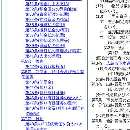
の物品出納員と
第31条
(現金による支払)
(12)
「物品取扱
第32条
(預金区分の異動通知)
位をいう。
第33条
(資金前渡の範囲)
(13)
「固定資産
第34条
(前渡資金の精算)
ア
有形固定資
第35条
(概算払の範囲)
をいう。
第36条
(概算払金の精算)
イ
無形固定資
第37条
(前金払の範囲)
ウ
投資 水洗
第38条
(前払金の管理等)
(昭63規則
第39条
(繰替払の範囲)
第2章
会計
第40条
(繰替払の整理及び精算)
第1節
出
第41条
(支出の整理)
(区会計管理者への
第5節
検査
第3条
広島市下水
第42条
(金銭取扱検査)
う現金及び有価証
第6節
前受金、預り金及び預り有
(平19規則
価証券
(出納員の設置等)
第43条
(前受金)
第4条
出納員及び
第44条
(預り金)
(昭61規則
第45条
(預り有価証券)
(分任出納員及び区
第46条
(預り有価証券の受入れ)
第5条
市長が必要
第47条
(預り有価証券の還付)
2
分任出納員及び
第48条
(預り金及び預り有価証券
(昭61規則
の保管)
(出納員等への事務
第7節
雑則
第6条
会計管理者
第48条の2
(賠償責任を負うべき
とする。
職員の指定)