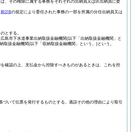
きは、その権限に属する事務をそれぞれの出納員又は区出納員に委
、
前2項
の規定により委任された事務の一部を所属の分任出納員又は
ものとする。
を広島市下水道事業出納取扱金融機関
(以下「出納取扱金融機関」と
納取扱金融機関
(以下「収納取扱金融機関」という。)
という。
印を確認の上、支払金から控除すべきものがあるときは、これを控
基づいて伝票を発行するものとする。
過誤その他の理由により取引