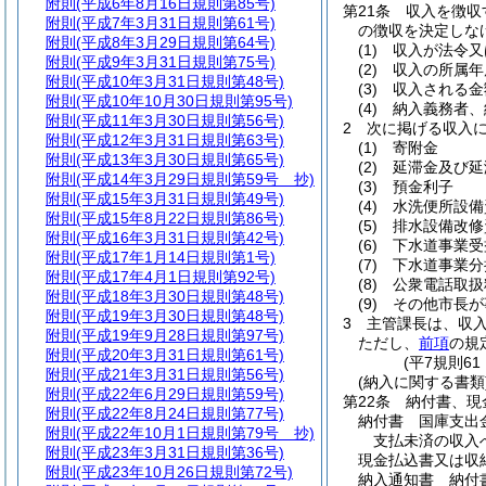
附則
(平成6年8月16日規則第85号)
第21条
収入を徴収
附則
(平成7年3月31日規則第61号)
の徴収を決定しな
附則
(平成8年3月29日規則第64号)
(1)
収入が法令又
附則
(平成9年3月31日規則第75号)
(2)
収入の所属年
附則
(平成10年3月31日規則第48号)
(3)
収入される金
附則
(平成10年10月30日規則第95号)
(4)
納入義務者、
附則
(平成11年3月30日規則第56号)
2
次に掲げる収入
附則
(平成12年3月31日規則第63号)
(1)
寄附金
附則
(平成13年3月30日規則第65号)
(2)
延滞金及び延
附則
(平成14年3月29日規則第59号 抄)
(3)
預金利子
附則
(平成15年3月31日規則第49号)
(4)
水洗便所設備
附則
(平成15年8月22日規則第86号)
(5)
排水設備改修
附則
(平成16年3月31日規則第42号)
(6)
下水道事業受
附則
(平成17年1月14日規則第1号)
(7)
下水道事業分
附則
(平成17年4月1日規則第92号)
(8)
公衆電話取扱
附則
(平成18年3月30日規則第48号)
(9)
その他市長が
附則
(平成19年3月30日規則第48号)
3
主管課長は、収
附則
(平成19年9月28日規則第97号)
ただし、
前項
の規
附則
(平成20年3月31日規則第61号)
(平7規則6
附則
(平成21年3月31日規則第56号)
(納入に関する書類
附則
(平成22年6月29日規則第59号)
第22条
納付書、現
附則
(平成22年8月24日規則第77号)
納付書 国庫支出
附則
(平成22年10月1日規則第79号 抄)
支払未済の収入
附則
(平成23年3月31日規則第36号)
現金払込書又は収
附則
(平成23年10月26日規則第72号)
納入通知書 納付