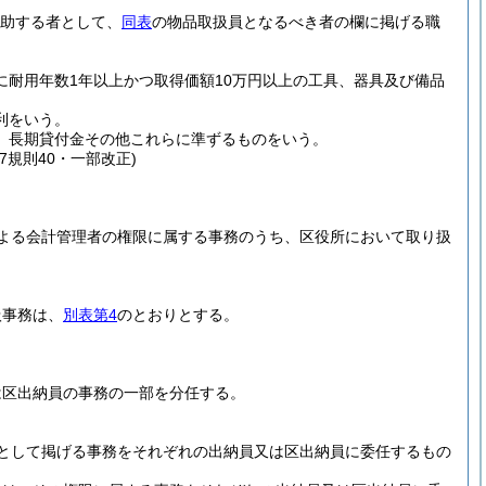
助する者として、
同表
の物品取扱員となるべき者の欄に掲げる職
耐用年数1年以上かつ取得価額10万円以上の工具、器具及び備品
利をいう。
、長期貸付金その他これらに準ずるものをいう。
27規則40・一部改正)
よる会計管理者の権限に属する事務のうち、区役所において取り扱
扱事務は、
別表第4
のとおりとする。
は区出納員の事務の一部を分任する。
として掲げる事務をそれぞれの出納員又は区出納員に委任するもの