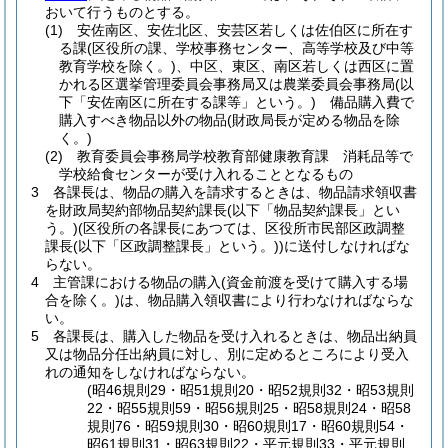
おいて行うものとする。
(1)
安佐南区、安佐北区、安芸区若しくは佐伯区に所在す
る課
(区役所の課、学校事務センター、高等学校及び中等
教育学校を除く。)
、中区、東区、南区若しくは西区に置
かれる区選挙管理委員会事務局又は農業委員会事務局
(以
下「安佐南区に所在する課等」という。)
備品購入費で
購入すべき物品以外の物品
(財政局長が定める物品を除
く。)
(2)
教育委員会事務局学校教育部健康教育課 消耗品等で
学校給食センターが受け入れることとなるもの
3
各課長は、物品の購入を請求するときは、物品請求領収書
を財政局契約部物品契約課長
(以下「物品契約課長」とい
う。)
(区役所の各課長にあつては、区役所市民部区政調整
課長
(以下「区政調整課長」という。)
)
に送付しなければな
らない。
4
主管課における物品の購入
(資金前渡を受けて購入する場
合を除く。)
は、物品購入領収書により行わなければならな
い。
5
各課長は、購入した物品を受け入れるときは、物品出納員
又は物品分任出納員に対し、別に定めるところにより受入
れの通知をしなければならない。
(昭46規則29・昭51規則20・昭52規則32・昭53規則
22・昭55規則59・昭56規則25・昭58規則24・昭58
規則76・昭59規則30・昭60規則17・昭60規則54・
昭61規則31・昭63規則22・平元規則33・平元規則