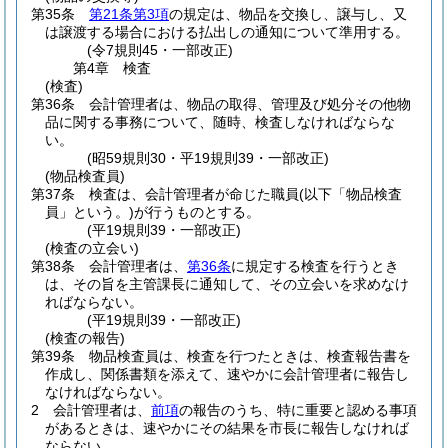
第35条
第21条第3項
の規定は、物品を交換し、譲与し、又
は譲渡する場合における払出しの通知について準用する。
(令7規則45・一部改正)
第4章
検査
(検査)
第36条
会計管理者は、物品の取得、管理及び処分その他物
品に関する事務について、随時、検査しなければならな
い。
(昭59規則30・平19規則39・一部改正)
(物品検査員)
第37条
検査は、会計管理者が命じた職員
(以下「物品検査
員」という。)
が行うものとする。
(平19規則39・一部改正)
(検査の立会い)
第38条
会計管理者は、
第36条
に規定する検査を行うとき
は、その旨を主管課長に通知して、その立会いを求めなけ
ればならない。
(平19規則39・一部改正)
(検査の報告)
第39条
物品検査員は、検査を行つたときは、検査報告書を
作成し、関係書類を添えて、速やかに会計管理者に報告し
なければならない。
2
会計管理者は、
前項
の報告のうち、特に重要と認める事項
があるときは、速やかにその結果を市長に報告しなければ
ならない。