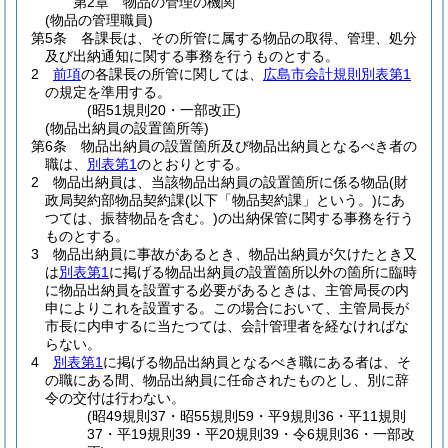
第2章
物品の管理の機関
(物品の管理職員)
第5条
各課長は、その所管に属する物品の取得、管理、処分
及び出納通知に関する事務を行うものとする。
2
前項
の各課長の所管に関しては、
広島市会計規則別表第1
の規定を準用する。
(昭51規則20・一部改正)
(物品出納員の設置箇所等)
第6条
物品出納員の設置箇所及び物品出納員となるべき者の
職は、
別表第1
のとおりとする。
2
物品出納員は、当該物品出納員の設置箇所に係る物品
(財
政局契約部物品契約課
(以下「物品契約課」という。)
にあ
つては、振替物品を含む。)
の出納保管に関する事務を行う
ものとする。
3
物品出納員に事故があるとき、物品出納員が欠けたとき又
は
別表第1
に掲げる物品出納員の設置箇所以外の箇所に臨時
に物品出納員を設置する必要があるときは、主管局長の内
申によりこれを設置する。
この場合において、主管局長が
市長に内申するに当たつては、会計管理者を経なければな
らない。
4
別表第1
に掲げる物品出納員となるべき職にある者は、そ
の職にある間、物品出納員に任命されたものとし、別に辞
令の交付は行わない。
(昭49規則37・昭55規則59・平9規則36・平11規則
37・平19規則39・平20規則39・令6規則36・一部改