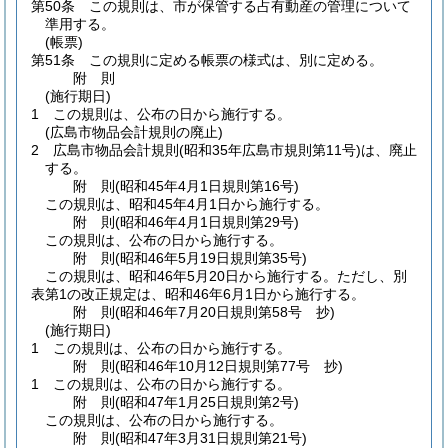
第50条
この規則は、市が保管する占有動産の管理について
準用する。
(帳票)
第51条
この規則に定める帳票の様式は、別に定める。
附
則
(施行期日)
1
この規則は、公布の日から施行する。
(広島市物品会計規則の廃止)
2
広島市物品会計規則
(昭和35年広島市規則第11号)
は、廃止
する。
附
則
(昭和45年4月1日
規則第16号)
この規則は、昭和45年4月1日から施行する。
附
則
(昭和46年4月1日
規則第29号)
この規則は、公布の日から施行する。
附
則
(昭和46年5月19日
規則第35号)
この規則は、昭和46年5月20日から施行する。
ただし、別
表第1の改正規定は、昭和46年6月1日から施行する。
附
則
(昭和46年7月20日
規則第58号 抄)
(施行期日)
1
この規則は、公布の日から施行する。
附
則
(昭和46年10月12日
規則第77号 抄)
1
この規則は、公布の日から施行する。
附
則
(昭和47年1月25日
規則第2号)
この規則は、公布の日から施行する。
附
則
(昭和47年3月31日
規則第21号)