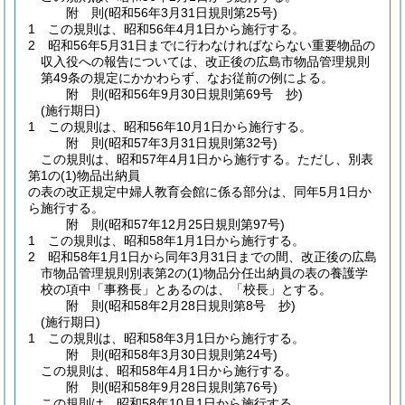
附
則
(昭和56年3月31日
規則第25号)
1
この規則は、昭和56年4月1日から施行する。
2
昭和56年5月31日までに行わなければならない重要物品の
収入役への報告については、改正後の広島市物品管理規則
第49条の規定にかかわらず、なお従前の例による。
附
則
(昭和56年9月30日
規則第69号 抄)
(施行期日)
1
この規則は、昭和56年10月1日から施行する。
附
則
(昭和57年3月31日
規則第32号)
この規則は、昭和57年4月1日から施行する。
ただし、別表
第1の
(1)
物品出納員
の表の改正規定中婦人教育会館に係る部分は、同年5月1日か
ら施行する。
附
則
(昭和57年12月25日
規則第97号)
1
この規則は、昭和58年1月1日から施行する。
2
昭和58年1月1日から同年3月31日までの間、改正後の広島
市物品管理規則別表第2の
(1)
物品分任出納員の表の養護学
校の項中「事務長」とあるのは、「校長」とする。
附
則
(昭和58年2月28日
規則第8号 抄)
(施行期日)
1
この規則は、昭和58年3月1日から施行する。
附
則
(昭和58年3月30日
規則第24号)
この規則は、昭和58年4月1日から施行する。
附
則
(昭和58年9月28日
規則第76号)
この規則は、昭和58年10月1日から施行する。