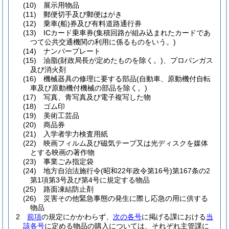
(10)
展示用物品
(11)
郵便切手及び郵便はがき
(12)
乗車
(船)
券及び有料道路通行券
(13)
ICカード乗車券
(集積回路が組み込まれたカードであ
つて公共交通機関の利用に係るものをいう。)
(14)
ナンバープレート
(15)
油脂
(財政局長が定めたものを除く。)
、プロパンガス
及び消火剤
(16)
機械器具の修理に要する部品
(自動車、原動機付自転
車及び原動機付機械の部品を除く。)
(17)
写真、青写真及び電子複写した物
(18)
ゴム印
(19)
美術工芸品
(20)
商品券
(21)
入学者学力検査用紙
(22)
映画フィルム及び磁気テープ又は光ディスクを媒体
とする映画の著作物
(23)
事業ごみ指定袋
(24)
地方自治法施行令
(昭和22年政令第16号)
第167条の2
第1項第3号及び第4号に規定する物品
(25)
路面凍結防止剤
(26)
災害その他緊急事態の発生に際し応急の用に供する
物品
2
前項
の規定にかかわらず、
次の各号
に掲げる課における
当
該各号
に定める物品の購入については、それぞれ主管課に