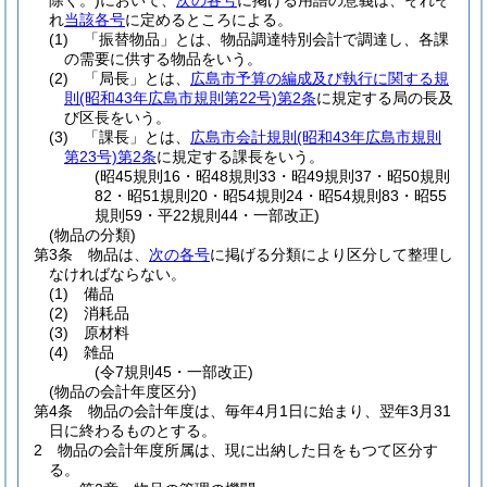
除く。)
において、
次の各号
に掲げる用語の意義は、それぞ
れ
当該各号
に定めるところによる。
(1)
「振替物品」とは、物品調達特別会計で調達し、各課
の需要に供する物品をいう。
(2)
「局長」とは、
広島市予算の編成及び執行に関する規
則
(昭和43年広島市規則第22号)
第2条
に規定する局の長及
び区長をいう。
(3)
「課長」とは、
広島市会計規則
(昭和43年広島市規則
第23号)
第2条
に規定する課長をいう。
(昭45規則16・昭48規則33・昭49規則37・昭50規則
82・昭51規則20・昭54規則24・昭54規則83・昭55
規則59・平22規則44・一部改正)
(物品の分類)
第3条
物品は、
次の各号
に掲げる分類により区分して整理し
なければならない。
(1)
備品
(2)
消耗品
(3)
原材料
(4)
雑品
(令7規則45・一部改正)
(物品の会計年度区分)
第4条
物品の会計年度は、毎年4月1日に始まり、翌年3月31
日に終わるものとする。
2
物品の会計年度所属は、現に出納した日をもつて区分す
る。