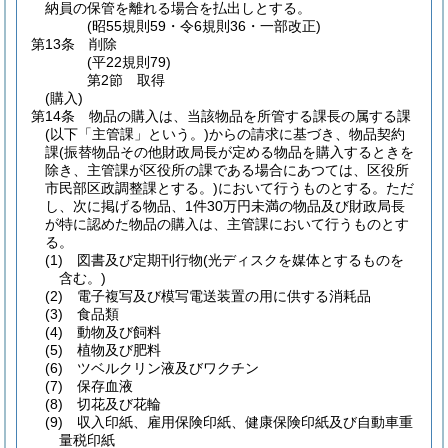
納員の保管を離れる場合を払出しとする。
(昭55規則59・令6規則36・一部改正)
第13条
削除
(平22規則79)
第2節
取得
(購入)
第14条
物品の購入は、当該物品を所管する課長の属する課
(以下「主管課」という。)
からの請求に基づき、物品契約
課
(振替物品その他財政局長が定める物品を購入するときを
除き、主管課が区役所の課である場合にあつては、区役所
市民部区政調整課とする。)
において行うものとする。
ただ
し、次に掲げる物品、1件30万円未満の物品及び財政局長
が特に認めた物品の購入は、主管課において行うものとす
る。
(1)
図書及び定期刊行物
(光ディスクを媒体とするものを
含む。)
(2)
電子複写及び模写電送装置の用に供する消耗品
(3)
食品類
(4)
動物及び飼料
(5)
植物及び肥料
(6)
ツベルクリン液及びワクチン
(7)
保存血液
(8)
切花及び花輪
(9)
収入印紙、雇用保険印紙、健康保険印紙及び自動車重
量税印紙