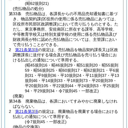
(昭62規則21)
(売払物品の処分)
第33条
売払物品は、各課長からの不用品売却通知書に基づ
き、物品契約課
(区役所の使用に係る売払物品にあつては、
区役所市民部区政調整課)
において売り払うものとする。
た
だし、東京事務所、安佐南区に所在する課等、高等学校、
中等教育学校又は特別支援学校の使用に係る売払物品及び
財政局長が特に認めた売払物品については、主管課におい
て売り払うことができる。
2
第21条第3項
の規定は、売払物品を物品契約課長又は区政
調整課長に送付する場合及び売払物品を売り払う場合にお
ける払出しの通知について準用する。
(昭45規則16・昭46規則29・昭51規則20・昭55規則
59・昭56規則25・昭60規則17・昭62規則21・平6規
則31・平9規則36・平10規則24・平11規則37・平13
規則46・平14規則33・平18規則73・平20規則39・
平20規則105・平22規則44・平24規則53・平25規則
94・平29規則34・令7規則45・一部改正)
(廃棄)
第34条
廃棄物品は、各課においてすみやかに廃棄しなけれ
ばならない。
2
第21条第3項
の規定は、廃棄物品を廃棄する場合における
払出しの通知について準用する。
(令7規則45・一部改正)
(物品の交換等)