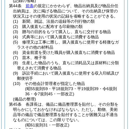
(記録の省略)
第44条
前条
の規定にかかわらず、物品出納員及び物品分任
出納員は、次に掲げる物品について、その出納及び保管の
状況又はその使用の状況の記録を省略することができる。
(1)
新聞、雑誌、法規の追録等の刊行物の類
(2)
購入後直ちに配布する印刷物の類
(3)
贈与の目的をもつて購入し、直ちに交付する物品
(4)
式典等において購入後直ちに消費する物品
(5)
修理又は工事に際し、購入後直ちに使用する軽微なガ
ラスその他の材料品
(6)
資金前渡を受けた職員が購入後直ちに消費する物品
(7)
苗木、種子等
(8)
生産した物品のうち、直ちに消耗品又は原材料に分類
替えされて消費する物品
(9)
訴訟手続において購入後直ちに使用する収入印紙及び
郵便切手
(10)
その他会計管理者が指定した物品
(昭55規則59・平18規則73・平19規則39・令6規則
36・令7規則45・一部改正)
(備品の整理)
第45条
各課長は、備品に備品整理票を貼付し、その分類を
明らかにしておかなければならない。
ただし、動物、美術
品等の備品で備品整理票を貼付することが困難又は不適当
なものについては、この限りでない。
(昭61規則31・一部改正)