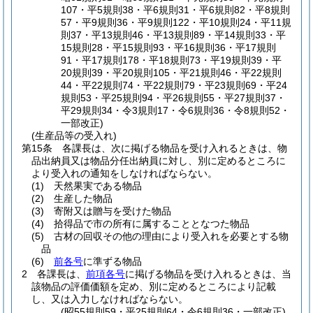
107・平5規則38・平6規則31・平6規則82・平8規則
57・平9規則36・平9規則122・平10規則24・平11規
則37・平13規則46・平13規則89・平14規則33・平
15規則28・平15規則93・平16規則36・平17規則
91・平17規則178・平18規則73・平19規則39・平
20規則39・平20規則105・平21規則46・平22規則
44・平22規則74・平22規則79・平23規則69・平24
規則53・平25規則94・平26規則55・平27規則37・
平29規則34・令3規則17・令6規則36・令8規則52・
一部改正)
(生産品等の受入れ)
第15条
各課長は、次に掲げる物品を受け入れるときは、物
品出納員又は物品分任出納員に対し、別に定めるところに
より受入れの通知をしなければならない。
(1)
天然果実である物品
(2)
生産した物品
(3)
寄附又は贈与を受けた物品
(4)
拾得品で市の所有に属することとなつた物品
(5)
古材の回収その他の理由により受入れを必要とする物
品
(6)
前各号
に準ずる物品
2
各課長は、
前項各号
に掲げる物品を受け入れるときは、当
該物品の評価価額を定め、別に定めるところにより記載
し、又は入力しなければならない。
(昭55規則59・平25規則64・令6規則36・一部改正)