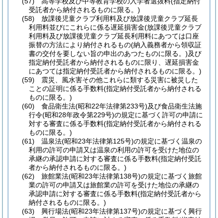
(57)
高等学校及び中等教育学校の入学者選抜料
(指定納付
受託者から納付されるものに限る。)
(58)
放課後児童クラブ利用料及び放課後児童クラブ延長
利用料並びにこれらに係る遅延損害金
(放課後児童クラブ
利用料及び放課後児童クラブ延長利用料にあつては口座
振替の方法により納付されるもの
(納入義務者から領収証
書の交付を要しない旨の申出のあつたものに限る。)
及び
指定納付受託者から納付されるものに限り、遅延損害金
にあつては指定納付受託者から納付されるものに限る。)
(59)
震災、風水害その他これらに類する災害に被災した
ことの証明に係る手数料
(指定納付受託者から納付される
ものに限る。)
(60)
食品衛生法
(昭和22年法律第233号)
及び食品衛生法施
行令
(昭和28年政令第229号)
の規定に基づく許可の申請に
対する審査に係る手数料
(指定納付受託者から納付される
ものに限る。)
(61)
温泉法
(昭和23年法律第125号)
の規定に基づく温泉の
利用の許可の申請又は温泉の利用の許可を受けた地位の
承継の承認申請に対する審査に係る手数料
(指定納付受託
者から納付されるものに限る。)
(62)
旅館業法
(昭和23年法律第138号)
の規定に基づく旅館
業の許可の申請又は旅館業の許可を受けた地位の承継の
承認申請に対する審査に係る手数料
(指定納付受託者から
納付されるものに限る。)
(63)
興行場法
(昭和23年法律第137号)
の規定に基づく興行