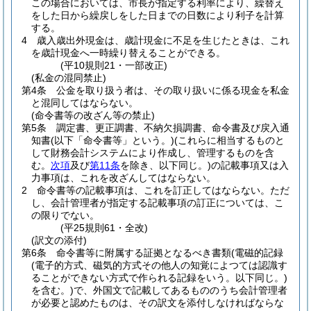
この場合においては、市長が指定する利率により、繰替え
をした日から繰戻しをした日までの日数により利子を計算
する。
4
歳入歳出外現金は、歳計現金に不足を生じたときは、これ
を歳計現金へ一時繰り替えることができる。
(平10規則21・一部改正)
(私金の混同禁止)
第4条
公金を取り扱う者は、その取り扱いに係る現金を私金
と混同してはならない。
(命令書等の改ざん等の禁止)
第5条
調定書、更正調書、不納欠損調書、命令書及び戻入通
知書
(以下「命令書等」という。)
(これらに相当するものと
して財務会計システムにより作成し、管理するものを含
む。
次項
及び
第11条
を除き、以下同じ。)
の記載事項又は入
力事項は、これを改ざんしてはならない。
2
命令書等の記載事項は、これを訂正してはならない。
ただ
し、会計管理者が指定する記載事項の訂正については、こ
の限りでない。
(平25規則61・全改)
(訳文の添付)
第6条
命令書等に附属する証拠となるべき書類
(電磁的記録
(電子的方式、磁気的方式その他人の知覚によつては認識す
ることができない方式で作られる記録をいう。以下同じ。)
を含む。)
で、外国文で記載してあるもののうち会計管理者
が必要と認めたものは、その訳文を添付しなければならな