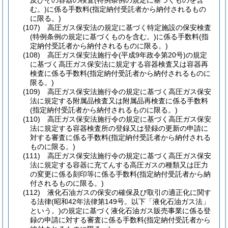
及びその容器の検査
(特例条例の規定に基づくものを含
む。)
に係る手数料
(指定納付受託者から納付されるもの
に限る。)
(107)
高圧ガス保安法の規定に基づく特定施設の保安検査
(特例条例の規定に基づくものを含む。)
に係る手数料
(指
定納付受託者から納付されるものに限る。)
(108)
高圧ガス保安法施行令
(平成9年政令第20号)
の規定
に基づく高圧ガス保安法に規定する容器検査又は容器再
検査に係る手数料
(指定納付受託者から納付されるものに
限る。)
(109)
高圧ガス保安法施行令の規定に基づく高圧ガス保安
法に規定する附属品検査又は附属品再検査に係る手数料
(指定納付受託者から納付されるものに限る。)
(110)
高圧ガス保安法施行令の規定に基づく高圧ガス保安
法に規定する容器検査所の登録又は登録の更新の申請に
対する審査に係る手数料
(指定納付受託者から納付される
ものに限る。)
(111)
高圧ガス保安法施行令の規定に基づく高圧ガス保安
法に規定する容器に充てんする高圧ガスの種類又は圧力
の変更に係る刻印等に係る手数料
(指定納付受託者から納
付されるものに限る。)
(112)
液化石油ガスの保安の確保及び取引の適正化に関す
る法律
(昭和42年法律第149号。以下「液化石油ガス法」
という。)
の規定に基づく液化石油ガス販売事業に係る登
録の申請に対する審査に係る手数料
(指定納付受託者から