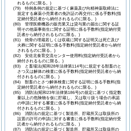
れるものに限る。)
(79)
特例条例の規定に基づく麻薬及び向精神薬取締法に
規定する麻薬小売業者の免許証の再交付に係る手数料
(指
定納付受託者から納付されるものに限る。)
(80)
管理医療機器の販売業又は貸与業の届出に関する証
明その他薬事衛生に関する証明に係る手数料
(指定納付受
託者から納付されるものに限る。)
(81)
焼骨の埋蔵若しくは収蔵に関する証明又は死亡及び
火葬に関する証明に係る手数料
(指定納付受託者から納付
されるものに限る。)
(82)
安佐北食育交流センター使用料
(指定納付受託者から
納付されるものに限る。)
(83)
と畜場法
(昭和28年法律第114号)
に規定する獣畜のと
さつ又は解体の検査に係る手数料
(指定納付受託者から納
付されるものに限る。)
(84)
獣畜のとさつ解体検査に関する証明に係る手数料
(指
定納付受託者から納付されるものに限る。)
(85)
消防法
(昭和23年法律第186号)
の規定に基づく指定数
量以上の危険物を仮に貯蔵し、又は取り扱う場合の承認
の申請に対する審査に係る手数料
(指定納付受託者から納
付されるものに限る。)
(86)
消防法の規定に基づく製造所、貯蔵所又は取扱所の
設置の許可の申請に対する審査に係る手数料
(指定納付受
託者から納付されるものに限る。)
(87)
消防法の規定に基づく製造所、貯蔵所又は取扱所の