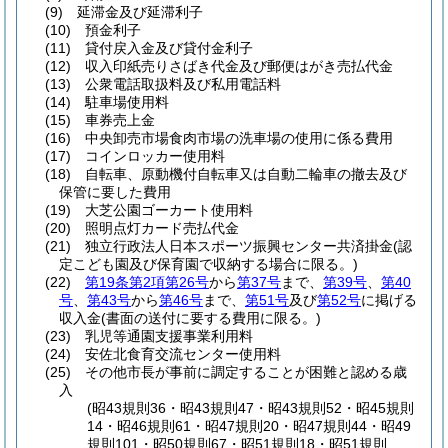
(9)
延滞金及び延滞利子
(10)
預金利子
(11)
貸付戻入金及び貸付金利子
(12)
収入印紙売りさばき代金及び郵便はがき売払代金
(13)
公衆電話取扱料及び私用電話料
(14)
駐車場使用料
(15)
車券売上金
(16)
中央卸売市場食肉市場の洗車場の使用に係る費用
(17)
コインロッカー使用料
(18)
自転車、原動機付自転車又は自動二輪車の撤去及び
保管に要した費用
(19)
大芝公園ゴーカート使用料
(20)
照明点灯カード売払代金
(21)
独立行政法人日本スポーツ振興センター共済掛金
(認
定こども園及び保育園で収納する場合に限る。)
(22)
第19条第2項第26号
から
第37号
まで、
第39号
、
第40
号
、
第43号
から
第46号
まで、
第51号
及び
第52号
に掲げる
収入金
(書面の送付に要する費用に限る。)
(23)
乳児等通園支援事業利用料
(24)
安佐北食育交流センター使用料
(25)
その他市長が事前に調定することが困難と認める歳
入
(昭43規則36・昭43規則47・昭43規則52・昭45規則
14・昭46規則61・昭47規則20・昭47規則44・昭49
規則101・昭50規則67・昭51規則18・昭51規則