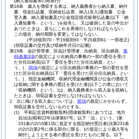
(納入通知書等の再発行)
第18条
歳入を徴収する者は、納入義務者から納入書、納付
書、現金払込書、収納金払込票、納入
(戻入)
通知書、公金
受入書、納入通知書及び公金指定様式振替払込書
(以下「納
入通知書等」という。)
を紛失し、又は破損した旨の申出が
あつたときは、直ちにこれを再発行しなければならない。
この場合、納付期限を変更してはならない。
(平18規則70・平19規則93・平25規則61・一部改正)
(領収証書の交付及び収納年月日の記載)
第19条
会計管理者、区会計管理者、出納員、区出納員、
第
85条第3項
の規定により出納員の事務の一部の委任を受け
た分任出納員
(以下「委任を受けた分任出納員」とい
う。)
、
同項
の規定により区出納員の事務の一部の委任を受
けた区分任出納員
(以下「委任を受けた区分任出納員」とい
う。)
、指定金融機関、収納代理金融機関及び公金の徴収又
は収納に関する事務の委託を受けた者
(以下この章において
「収納機関」という。)
は、納入義務者から収入金を収納し
たときは、領収証書を交付しなければならない。
2
次に掲げる収入金については、
前項
の規定にかかわらず、
領収証書を交付しないものとする。
(1)
平和記念資料館観覧料
(団体観覧料にあつては、地方
自治法
(昭和22年法律第67号。以下「法」という。)
第
231条の2の3第1項に規定する指定納付受託者
(法第231条
の2の2
(第2号に係る部分に限る。)
の規定により歳入等を
納付しようとする者の委託を受けたものに限る。以下