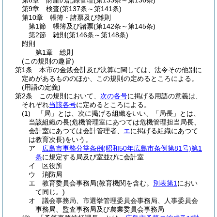
第8章
財産の記録管理
(第133条～第136条)
第9章
検査
(第137条～第141条)
第10章
帳簿・諸票及び雑則
第1節
帳簿及び諸票
(第142条～第145条)
第2節
雑則
(第146条～第148条)
附則
第1章
総則
(この規則の趣旨)
第1条
本市の金銭会計及び決算に関しては、法令その他別に
定めがあるもののほか、この規則の定めるところによる。
(用語の定義)
第2条
この規則において、
次の各号
に掲げる用語の意義は、
それぞれ
当該各号
に定めるところによる。
(1)
「局」とは、次に掲げる組織をいい、「局長」とは、
当該組織の長
(危機管理室にあつては危機管理担当局長、
会計室にあつては会計管理者、
エ
に掲げる組織にあつて
は教育次長)
をいう。
ア
広島市事務分掌条例
(昭和50年広島市条例第81号)
第1
条
に規定する局及び室並びに会計室
イ
区役所
ウ
消防局
エ
教育委員会事務局
(教育機関を含む。
別表第1
におい
て同じ。)
オ
議会事務局、市選挙管理委員会事務局、人事委員会
事務局、監査事務局及び農業委員会事務局