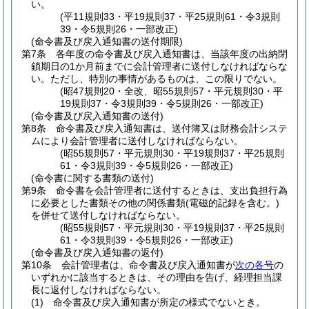
い。
(平11規則33・平19規則37・平25規則61・令3規則
39・令5規則26・一部改正)
(命令書及び戻入通知書の送付期限)
第7条
各年度の命令書及び戻入通知書は、当該年度の出納閉
鎖期日の1か月前までに会計管理者に送付しなければならな
い。
ただし、特別の事情があるものは、この限りでない。
(昭47規則20・全改、昭55規則57・平元規則30・平
19規則37・令3規則39・令5規則26・一部改正)
(命令書及び戻入通知書の送付)
第8条
命令書及び戻入通知書は、送付簿又は財務会計システ
ムにより会計管理者に送付しなければならない。
(昭55規則57・平元規則30・平19規則37・平25規則
61・令3規則39・令5規則26・一部改正)
(命令書に関する書類の送付)
第9条
命令書を会計管理者に送付するときは、支出負担行為
に必要とした書類その他の関係書類
(電磁的記録を含む。)
を併せて送付しなければならない。
(昭55規則57・平元規則30・平19規則37・平25規則
61・令3規則39・令5規則26・一部改正)
(命令書及び戻入通知書の返付)
第10条
会計管理者は、命令書及び戻入通知書が
次の各号
の
いずれかに該当するときは、その理由を告げ、経理担当課
長に返付しなければならない。
(1)
命令書及び戻入通知書が所定の様式でないとき。