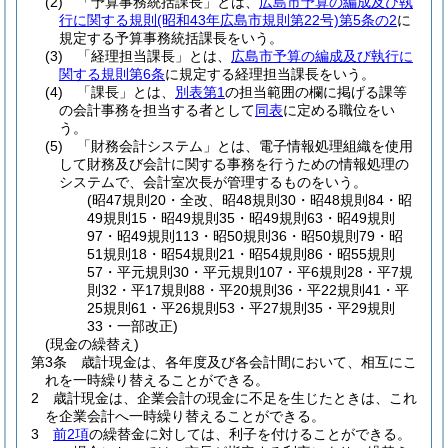
(2)
「予算事務統括課長」とは、
広島市予算の編成及び執
行に関する規則
(昭和43年広島市規則第22号)
第5条の2
に
規定する予算事務統括課長をいう。
(3)
「経理担当課長」とは、
広島市予算の編成及び執行に
関する規則第6条
に規定する経理担当課長をいう。
(4)
「課長」とは、
別表第1
の担当範囲の欄に掲げる課等
の会計事務を担当する者として
同表
に定める職位をい
う。
(5)
「財務会計システム」とは、電子情報処理組織を使用
して財務及び会計に関する事務を行うための情報処理の
システムで、会計室次長が管理するものをいう。
(昭47規則20・全改、昭48規則30・昭48規則84・昭
49規則15・昭49規則35・昭49規則63・昭49規則
97・昭49規則113・昭50規則36・昭50規則79・昭
51規則18・昭54規則21・昭54規則86・昭55規則
57・平元規則30・平元規則107・平6規則28・平7規
則32・平17規則88・平20規則36・平22規則41・平
25規則61・平26規則53・平27規則35・平29規則
33・一部改正)
(現金の繰替え)
第3条
歳計現金は、各年度及び各会計間において、相互にこ
れを一時繰り替えることができる。
2
歳計現金は、企業会計の現金に不足を生じたときは、これ
を企業会計へ一時繰り替えることができる。
3
前2項
の繰替金に対しては、利子を付けることができる。