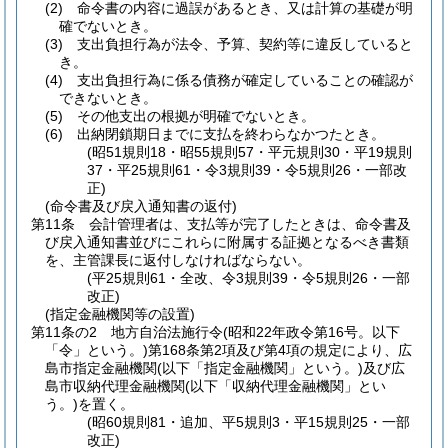
(2)
命令書の内容に過誤があるとき、又は計算の基礎が明
確でないとき。
(3)
支出負担行為が法令、予算、契約等に違反していると
き。
(4)
支出負担行為に係る債務が確定していることの確認が
できないとき。
(5)
その他支出の根拠が明確でないとき。
(6)
出納閉鎖期日までに支払を終わらなかつたとき。
(昭51規則18・昭55規則57・平元規則30・平19規則
37・平25規則61・令3規則39・令5規則26・一部改
正)
(命令書及び戻入通知書の返付)
第11条
会計管理者は、支払等が完了したときは、命令書及
び戻入通知書並びにこれらに附属する証拠となるべき書類
を、主管課長に返付しなければならない。
(平25規則61・全改、令3規則39・令5規則26・一部
改正)
(指定金融機関等の設置)
第11条の2
地方自治法施行令
(昭和22年政令第16号。以下
「令」という。)
第168条第2項及び第4項の規定により、広
島市指定金融機関
(以下「指定金融機関」という。)
及び広
島市収納代理金融機関
(以下「収納代理金融機関」とい
う。)
を置く。
(昭60規則81・追加、平5規則3・平15規則25・一部
改正)