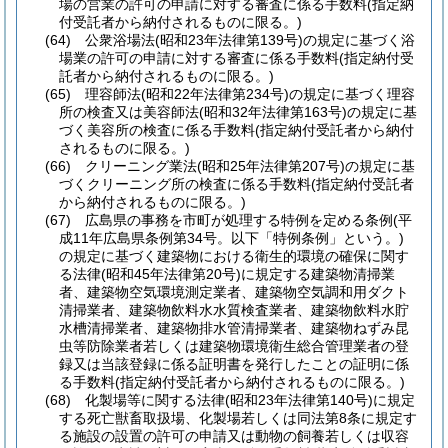
場の営業の許可の申請に対する審査に係る手数料
(指定納
付受託者から納付されるものに限る。)
(64)
公衆浴場法
(昭和23年法律第139号)
の規定に基づく浴
場業の許可の申請に対する審査に係る手数料
(指定納付受
託者から納付されるものに限る。)
(65)
理容師法
(昭和22年法律第234号)
の規定に基づく理容
所の検査又は美容師法
(昭和32年法律第163号)
の規定に基
づく美容所の検査に係る手数料
(指定納付受託者から納付
されるものに限る。)
(66)
クリーニング業法
(昭和25年法律第207号)
の規定に基
づくクリーニング所の検査に係る手数料
(指定納付受託者
から納付されるものに限る。)
(67)
広島県の事務を市町が処理する特例を定める条例
(平
成11年広島県条例第34号。以下「特例条例」という。)
の規定に基づく建築物における衛生的環境の確保に関す
る法律
(昭和45年法律第20号)
に規定する建築物清掃業
者、建築物空気環境測定業者、建築物空気調和用ダクト
清掃業者、建築物飲料水水質検査業者、建築物飲料水貯
水槽清掃業者、建築物排水管清掃業者、建築物ねずみ昆
虫等防除業者若しくは建築物環境衛生総合管理業者の登
録又は当該登録に係る証明書を発行したことの証明に係
る手数料
(指定納付受託者から納付されるものに限る。)
(68)
化製場等に関する法律
(昭和23年法律第140号)
に規定
する死亡獣畜取扱場、化製場若しくは同法第8条に規定す
る施設の設置の許可の申請又は動物の飼養若しくは収容