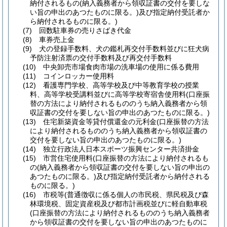
納付されるもの
(納入義務者から領収証書の交付を要しな
い旨の申出のあつたものに限る。)
及び指定納付受託者か
ら納付されるものに限る。)
(7)
回数駐車券の売りさばき代金
(8)
車券売上金
(9)
犬の登録手数料、犬の鑑札再交付手数料並びに狂犬病
予防注射済票の交付手数料及び再交付手数料
(10)
中央卸売市場食肉市場の洗車場の使用に係る費用
(11)
コインロッカー使用料
(12)
看護専門学校、高等学校及び中等教育学校の授業
料、高等学校受講料並びに高等学校寄宿舎使用料
(口座振
替の方法により納付されるもののうち納入義務者から領
収証書の交付を要しない旨の申出のあつたものに限る。)
(13)
住宅新築資金等貸付償還金の元利金
(口座振替の方法
により納付されるもののうち納入義務者から領収証書の
交付を要しない旨の申出のあつたものに限る。)
(14)
独立行政法人日本スポーツ振興センター共済掛金
(15)
市営住宅使用料
(口座振替の方法により納付されるも
の
(納入義務者から領収証書の交付を要しない旨の申出の
あつたものに限る。)
及び指定納付受託者から納付される
ものに限る。)
(16)
市税等
(普通徴収に係る個人の市民税、県民税及び森
林環境税、固定資産税及び都市計画税並びに軽自動車税
(口座振替の方法により納付されるもののうち納入義務者
から領収証書の交付を要しない旨の申出のあつたものに