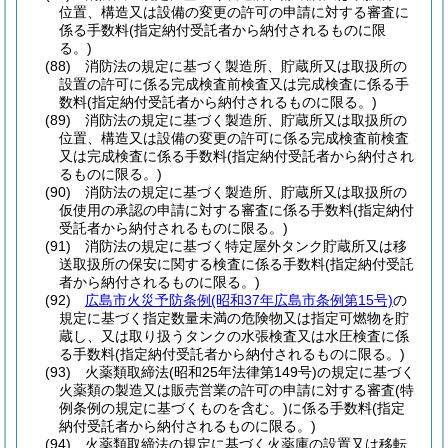
位置、構造又は設備の変更の許可の申請に対する審査に
係る手数料
(指定納付受託者から納付されるものに限
る。)
(88)
消防法の規定に基づく製造所、貯蔵所又は取扱所の
設置の許可に係る完成検査前検査又は完成検査に係る手
数料
(指定納付受託者から納付されるものに限る。)
(89)
消防法の規定に基づく製造所、貯蔵所又は取扱所の
位置、構造又は設備の変更の許可に係る完成検査前検査
又は完成検査に係る手数料
(指定納付受託者から納付され
るものに限る。)
(90)
消防法の規定に基づく製造所、貯蔵所又は取扱所の
仮使用の承認の申請に対する審査に係る手数料
(指定納付
受託者から納付されるものに限る。)
(91)
消防法の規定に基づく特定屋外タンク貯蔵所又は移
送取扱所の保安に関する検査に係る手数料
(指定納付受託
者から納付されるものに限る。)
(92)
広島市火災予防条例
(昭和37年広島市条例第15号)
の
規定に基づく指定数量未満の危険物又は指定可燃物を貯
蔵し、又は取り扱うタンクの水張検査又は水圧検査に係
る手数料
(指定納付受託者から納付されるものに限る。)
(93)
火薬類取締法
(昭和25年法律第149号)
の規定に基づく
火薬類の製造又は販売営業の許可の申請に対する審査
(特
例条例の規定に基づくものを含む。)
に係る手数料
(指定
納付受託者から納付されるものに限る。)
(94)
火薬類取締法の規定に基づく火薬庫の設置又は移転