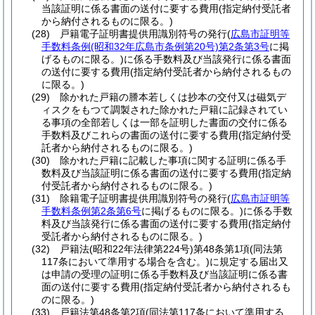
当該証明に係る書面の送付に要する費用
(指定納付受託者
から納付されるものに限る。)
(28)
戸籍電子証明書提供用識別符号の発行
(
広島市証明等
手数料条例
(昭和32年広島市条例第20号)
第2条第3号
に掲
げるものに限る。)
に係る手数料及び当該発行に係る書面
の送付に要する費用
(指定納付受託者から納付されるもの
に限る。)
(29)
除かれた戸籍の謄本若しくは抄本の交付又は磁気デ
ィスクをもつて調製された除かれた戸籍に記録されてい
る事項の全部若しくは一部を証明した書面の交付に係る
手数料及びこれらの書面の送付に要する費用
(指定納付受
託者から納付されるものに限る。)
(30)
除かれた戸籍に記載した事項に関する証明に係る手
数料及び当該証明に係る書面の送付に要する費用
(指定納
付受託者から納付されるものに限る。)
(31)
除籍電子証明書提供用識別符号の発行
(
広島市証明等
手数料条例第2条第6号
に掲げるものに限る。)
に係る手数
料及び当該発行に係る書面の送付に要する費用
(指定納付
受託者から納付されるものに限る。)
(32)
戸籍法
(昭和22年法律第224号)
第48条第1項
(同法第
117条において準用する場合を含む。)
に規定する届出又
は申請の受理の証明に係る手数料及び当該証明に係る書
面の送付に要する費用
(指定納付受託者から納付されるも
のに限る。)
(33)
戸籍法第48条第2項
(同法第117条において準用する