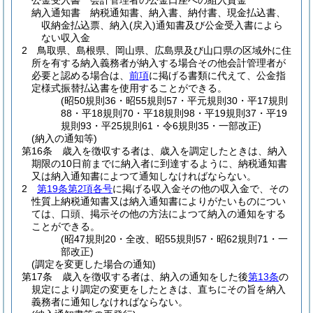
公金受入書 会計管理者の公金口座への組入資金
納入通知書 納税通知書、納入書、納付書、現金払込書、
収納金払込票、納入
(戻入)
通知書及び公金受入書によら
ない収入金
2
鳥取県、島根県、岡山県、広島県及び山口県の区域外に住
所を有する納入義務者が納入する場合その他会計管理者が
必要と認める場合は、
前項
に掲げる書類に代えて、公金指
定様式振替払込書を使用することができる。
(昭50規則36・昭55規則57・平元規則30・平17規則
88・平18規則70・平18規則98・平19規則37・平19
規則93・平25規則61・令6規則35・一部改正)
(納入の通知等)
第16条
歳入を徴収する者は、歳入を調定したときは、納入
期限の10日前までに納入者に到達するように、納税通知書
又は納入通知書によつて通知しなければならない。
2
第19条第2項各号
に掲げる収入金その他の収入金で、その
性質上納税通知書又は納入通知書によりがたいものについ
ては、口頭、掲示その他の方法によつて納入の通知をする
ことができる。
(昭47規則20・全改、昭55規則57・昭62規則71・一
部改正)
(調定を変更した場合の通知)
第17条
歳入を徴収する者は、納入の通知をした後
第13条
の
規定により調定の変更をしたときは、直ちにその旨を納入
義務者に通知しなければならない。