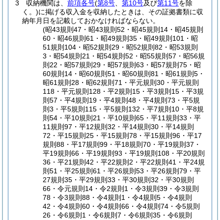
3
収納機関は、
前項各号
(
第8号
、
第10号
及び
第11号
を除
く。)
に掲げる収入金を収納したときは、その証拠書類に収
納年月日を記載しておかなければならない。
(昭43規則47・昭43規則52・昭45規則14・昭45規則
60・昭46規則61・昭49規則35・昭49規則101・昭
51規則104・昭52規則29・昭52規則82・昭53規則
3・昭54規則21・昭54規則52・昭55規則57・昭56規
則22・昭57規則29・昭57規則63・昭57規則75・昭
60規則14・昭60規則51・昭60規則81・昭61規則5・
昭61規則28・昭62規則71・平元規則30・平元規則
118・平元規則128・平2規則15・平3規則15・平3規
則57・平4規則19・平4規則48・平4規則73・平5規
則3・平5規則115・平5規則132・平7規則10・平8規
則54・平10規則21・平10規則65・平11規則33・平
11規則97・平12規則32・平14規則30・平14規則
72・平15規則25・平15規則78・平15規則96・平17
規則88・平17規則99・平18規則70・平19規則37・
平19規則66・平19規則93・平19規則108・平20規則
36・平21規則42・平22規則2・平22規則41・平24規
則51・平25規則61・平26規則53・平26規則79・平
27規則35・平29規則33・平30規則32・平30規則
66・令元規則14・令2規則1・令3規則39・令3規則
78・令3規則88・令4規則1・令4規則5・令4規則
42・令4規則60・令4規則66・令4規則74・令5規則
26・令6規則1・令6規則7・令6規則35・令6規則