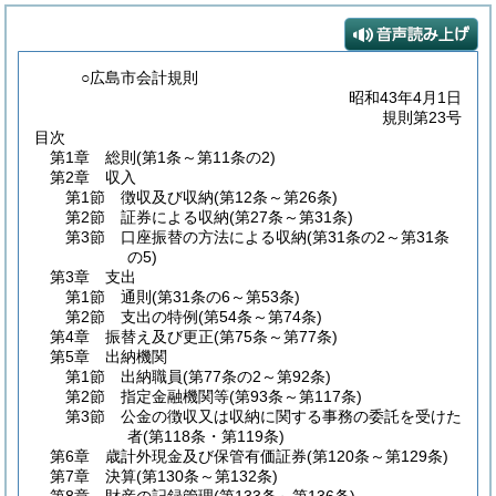
○広島市会計規則
昭和43年4月1日
規則第23号
目次
第1章
総則
(第1条～第11条の2)
第2章
収入
第1節
徴収及び収納
(第12条～第26条)
第2節
証券による収納
(第27条～第31条)
第3節
口座振替の方法による収納
(第31条の2～第31条
の5)
第3章
支出
第1節
通則
(第31条の6～第53条)
第2節
支出の特例
(第54条～第74条)
第4章
振替え及び更正
(第75条～第77条)
第5章
出納機関
第1節
出納職員
(第77条の2～第92条)
第2節
指定金融機関等
(第93条～第117条)
第3節
公金の徴収又は収納に関する事務の委託を受けた
者
(第118条・第119条)
第6章
歳計外現金及び保管有価証券
(第120条～第129条)
第7章
決算
(第130条～第132条)