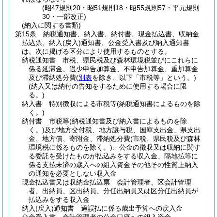
(昭47規則20・昭51規則18・昭55規則57・平元規則
30・一部改正)
(納入に関する書類)
第15条
納税通知書、納入書、納付書、現金払込書、収納金
払込票、納入
(戻入)
通知書、公金受入書及び納入通知書
は、次に掲げる区分により使用するものとする。
納税通知書 市税、県民税及び森林環境税並びにこれらに
係る延滞金、過少申告加算金、不申告加算金、重加算金
及び滞納処分費
(
別表
を除き、以下「市税等」という。)
(納入又は納付の告知をするために使用する場合に限
る。)
納入書 特別徴収による市税等
(納税通知書によるものを除
く。)
納付書 市税等
(納税通知書及び納入書によるものを除
く。)
及び地方交付税、地方譲与税、国庫支出金、県支出
金、地方債、寄附金、滞納処分費
(市税、県民税及び森林
環境税に係るものを除く。)
、公金の徴収又は収納に関す
る委託を受けたものが払込みをする収入金、隔地払等に
係る支払未済の歳入への組入資金その他その性質上納入
の通知を必要としない収入金
現金払込書又は収納金払込票 会計管理者、区会計管理
者、出納員、区出納員、分任出納員又は区分任出納員が
払込みをする収入金
納入
(戻入)
通知書 過誤払に係る歳出予算への戻入金