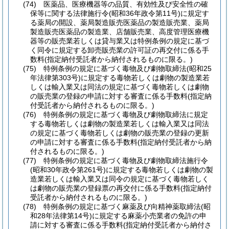
(74)
医薬品、医療機器等の品質、有効性及び安全性の確
保等に関する法律施行令
(昭和36年政令第11号)
に規定す
る薬局の開設、薬局製造販売医薬品の製造販売業、薬局
製造販売医薬品の製造業、店舗販売業、高度管理医療機
器等の販売業若しくは貸与業又は特例条例の規定に基づ
く同令に規定する卸売販売業の許可証の再交付に係る手
数料
(指定納付受託者から納付されるものに限る。)
(75)
特例条例の規定に基づく毒物及び劇物取締法
(昭和25
年法律第303号)
に規定する毒物若しくは劇物の製造業若
しくは輸入業又は同法の規定に基づく毒物若しくは劇物
の販売業の登録の申請に対する審査に係る手数料
(指定納
付受託者から納付されるものに限る。)
(76)
特例条例の規定に基づく毒物及び劇物取締法に規定
する毒物若しくは劇物の製造業若しくは輸入業又は同法
の規定に基づく毒物若しくは劇物の販売業の登録の更新
の申請に対する審査に係る手数料
(指定納付受託者から納
付されるものに限る。)
(77)
特例条例の規定に基づく毒物及び劇物取締法施行令
(昭和30年政令第261号)
に規定する毒物若しくは劇物の製
造業若しくは輸入業又は同令の規定に基づく毒物若しく
は劇物の販売業の登録票の再交付に係る手数料
(指定納付
受託者から納付されるものに限る。)
(78)
特例条例の規定に基づく麻薬及び向精神薬取締法
(昭
和28年法律第14号)
に規定する麻薬小売業者の免許の申
請に対する審査に係る手数料
(指定納付受託者から納付さ