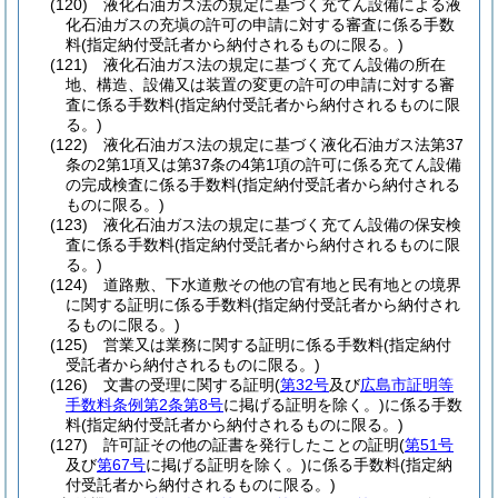
(120)
液化石油ガス法の規定に基づく充てん設備による液
化石油ガスの充塡の許可の申請に対する審査に係る手数
料
(指定納付受託者から納付されるものに限る。)
(121)
液化石油ガス法の規定に基づく充てん設備の所在
地、構造、設備又は装置の変更の許可の申請に対する審
査に係る手数料
(指定納付受託者から納付されるものに限
る。)
(122)
液化石油ガス法の規定に基づく液化石油ガス法第37
条の2第1項又は第37条の4第1項の許可に係る充てん設備
の完成検査に係る手数料
(指定納付受託者から納付される
ものに限る。)
(123)
液化石油ガス法の規定に基づく充てん設備の保安検
査に係る手数料
(指定納付受託者から納付されるものに限
る。)
(124)
道路敷、下水道敷その他の官有地と民有地との境界
に関する証明に係る手数料
(指定納付受託者から納付され
るものに限る。)
(125)
営業又は業務に関する証明に係る手数料
(指定納付
受託者から納付されるものに限る。)
(126)
文書の受理に関する証明
(
第32号
及び
広島市証明等
手数料条例第2条第8号
に掲げる証明を除く。)
に係る手数
料
(指定納付受託者から納付されるものに限る。)
(127)
許可証その他の証書を発行したことの証明
(
第51号
及び
第67号
に掲げる証明を除く。)
に係る手数料
(指定納
付受託者から納付されるものに限る。)