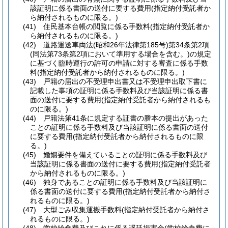
該証明に係る書面の送付に要する費用
(指定納付受託者か
ら納付されるものに限る。)
(41)
住民基本台帳の閲覧に係る手数料
(指定納付受託者か
ら納付されるものに限る。)
(42)
道路運送車両法
(昭和26年法律第185号)
第34条第2項
(同法第73条第2項において準用する場合を含む。)
の規定
に基づく臨時運行の許可の申請に対する審査に係る手数
料
(指定納付受託者から納付されるものに限る。)
(43)
戸籍の届出の不受理申出書又は不受理申出取下書に
記載した事項の証明に係る手数料及び当該証明に係る書
面の送付に要する費用
(指定納付受託者から納付されるも
のに限る。)
(44)
戸籍法第41条に規定する証書の謄本の提出があった
ことの証明に係る手数料及び当該証明に係る書面の送付
に要する費用
(指定納付受託者から納付されるものに限
る。)
(45)
婚姻要件を備えていることの証明に係る手数料及び
当該証明に係る書面の送付に要する費用
(指定納付受託者
から納付されるものに限る。)
(46)
独身であることの証明に係る手数料及び当該証明に
係る書面の送付に要する費用
(指定納付受託者から納付さ
れるものに限る。)
(47)
大型ごみ収集運搬手数料
(指定納付受託者から納付さ
れるものに限る。)