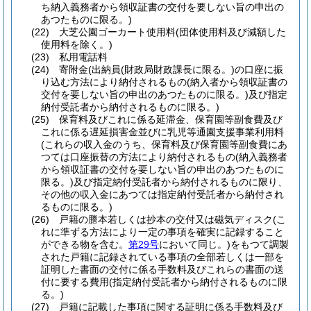
ち納入義務者から領収証書の交付を要しない旨の申出の
あつたものに限る。)
(22)
大芝公園ゴーカート使用料
(団体使用料及び減額した
使用料を除く。)
(23)
私用電話料
(24)
寄附金
(出納員
(財政局財政課長に限る。)
の口座に振
り込む方法により納付されるもの
(納入者から領収証書の
交付を要しない旨の申出のあつたものに限る。)
及び指定
納付受託者から納付されるものに限る。)
(25)
保育料及びこれに係る延滞金、保育園等副食費及び
これに係る遅延損害金並びに乳児等通園支援事業利用料
(これらの収入金のうち、保育料及び保育園等副食費にあ
つては口座振替の方法により納付されるもの
(納入義務者
から領収証書の交付を要しない旨の申出のあつたものに
限る。)
及び指定納付受託者から納付されるものに限り、
その他の収入金にあつては指定納付受託者から納付され
るものに限る。)
(26)
戸籍の謄本若しくは抄本の交付又は磁気ディスク
(こ
れに準ずる方法により一定の事項を確実に記録すること
ができる物を含む。
第29号
において同じ。)
をもつて調製
された戸籍に記録されている事項の全部若しくは一部を
証明した書面の交付に係る手数料及びこれらの書面の送
付に要する費用
(指定納付受託者から納付されるものに限
る。)
(27)
戸籍に記載した事項に関する証明に係る手数料及び