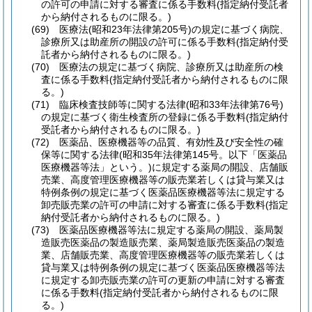
の許可の申請に対する審査に係る手数料
(指定納付受託者
から納付されるものに限る。)
(69)
医療法
(昭和23年法律第205号)
の規定に基づく病院、
診療所又は助産所の開設の許可に係る手数料
(指定納付受
託者から納付されるものに限る。)
(70)
医療法の規定に基づく病院、診療所又は助産所の検
査に係る手数料
(指定納付受託者から納付されるものに限
る。)
(71)
臨床検査技師等に関する法律
(昭和33年法律第76号)
の規定に基づく衛生検査所の登録に係る手数料
(指定納付
受託者から納付されるものに限る。)
(72)
医薬品、医療機器等の品質、有効性及び安全性の確
保等に関する法律
(昭和35年法律第145号。以下「医薬品
医療機器等法」という。)
に規定する薬局の開設、店舗販
売業、高度管理医療機器等の販売業若しくは貸与業又は
特例条例の規定に基づく医薬品医療機器等法に規定する
卸売販売業の許可の申請に対する審査に係る手数料
(指定
納付受託者から納付されるものに限る。)
(73)
医薬品医療機器等法に規定する薬局の開設、薬局製
造販売医薬品の製造販売業、薬局製造販売医薬品の製造
業、店舗販売業、高度管理医療機器等の販売業若しくは
貸与業又は特例条例の規定に基づく医薬品医療機器等法
に規定する卸売販売業の許可の更新の申請に対する審査
に係る手数料
(指定納付受託者から納付されるものに限
る。)