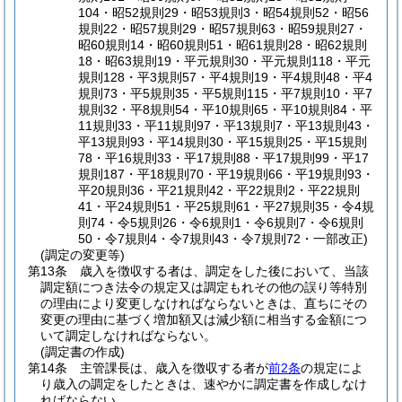
104・昭52規則29・昭53規則3・昭54規則52・昭56
規則22・昭57規則29・昭57規則63・昭59規則27・
昭60規則14・昭60規則51・昭61規則28・昭62規則
18・昭63規則19・平元規則30・平元規則118・平元
規則128・平3規則57・平4規則19・平4規則48・平4
規則73・平5規則35・平5規則115・平7規則10・平7
規則32・平8規則54・平10規則65・平10規則84・平
11規則33・平11規則97・平13規則7・平13規則43・
平13規則93・平14規則30・平15規則25・平15規則
78・平16規則33・平17規則88・平17規則99・平17
規則187・平18規則70・平19規則66・平19規則93・
平20規則36・平21規則42・平22規則2・平22規則
41・平24規則51・平25規則61・平27規則35・令4規
則74・令5規則26・令6規則1・令6規則7・令6規則
50・令7規則4・令7規則43・令7規則72・一部改正)
(調定の変更等)
第13条
歳入を徴収する者は、調定をした後において、当該
調定額につき法令の規定又は調定もれその他の誤り等特別
の理由により変更しなければならないときは、直ちにその
変更の理由に基づく増加額又は減少額に相当する金額につ
いて調定しなければならない。
(調定書の作成)
第14条
主管課長は、歳入を徴収する者が
前2条
の規定によ
り歳入の調定をしたときは、速やかに調定書を作成しなけ
ればならない。