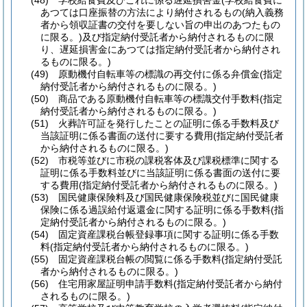
(48)
学校給食費及びこれに係る遅延損害金
(学校給食費に
あつては口座振替の方法により納付されるもの
(納入義務
者から領収証書の交付を要しない旨の申出のあつたもの
に限る。)
及び指定納付受託者から納付されるものに限
り、遅延損害金にあつては指定納付受託者から納付され
るものに限る。)
(49)
原動機付自転車等の標識の再交付に係る弁償金
(指定
納付受託者から納付されるものに限る。)
(50)
商品である原動機付自転車等の標識交付手数料
(指定
納付受託者から納付されるものに限る。)
(51)
火葬許可証を発行したことの証明に係る手数料及び
当該証明に係る書面の送付に要する費用
(指定納付受託者
から納付されるものに限る。)
(52)
市税等並びに市税の課税客体及び課税標準に関する
証明に係る手数料並びに当該証明に係る書面の送付に要
する費用
(指定納付受託者から納付されるものに限る。)
(53)
国民健康保険料及び国民健康保険税並びに国民健康
保険に係る過誤給付返還金に関する証明に係る手数料
(指
定納付受託者から納付されるものに限る。)
(54)
固定資産課税台帳登録事項に関する証明に係る手数
料
(指定納付受託者から納付されるものに限る。)
(55)
固定資産課税台帳の閲覧に係る手数料
(指定納付受託
者から納付されるものに限る。)
(56)
住宅用家屋証明申請手数料
(指定納付受託者から納付
されるものに限る。)