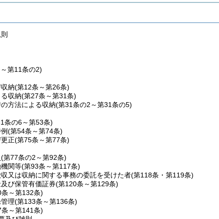
規則
条～第11条の2)
び収納
(第12条～第26条)
よる収納
(第27条～第31条)
替の方法による収納
(第31条の2～第31条の5)
31条の6～第53条)
特例
(第54条～第74条)
び更正
(第75条～第77条)
員
(第77条の2～第92条)
融機関等
(第93条～第117条)
徴収又は収納に関する事務の委託を受けた者
(第118条・第119条)
金及び保管有価証券
(第120条～第129条)
0条～第132条)
録管理
(第133条～第136条)
7条～第141条)