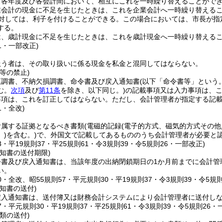
、各年度及び各会計間において、相互にこれを一時繰り替えることがで
業会計の現金に不足を生じたときは、これを企業会計へ一時繰り替える
対しては、利子を付けることができる。
この場合においては、市長が指
する。
は、歳計現金に不足を生じたときは、これを歳計現金へ一時繰り替える
21・一部改正)
扱う者は、その取り扱いに係る現金を私金と混同してはならない。
等の禁止)
正調書、不納欠損調書、命令書及び戻入通知書
(以下「命令書等」という。
む。
次項
及び
第11条
を除き、以下同じ。)
の記載事項又は入力事項は、
事項は、これを訂正してはならない。
ただし、会計管理者が指定する記
1・全改)
附属する証拠となるべき書類
(電磁的記録
(電子的方式、磁気的方式その
)
を含む。)
で、外国文で記載してあるもののうち会計管理者が必要と
33・平19規則37・平25規則61・令3規則39・令5規則26・一部改正)
知書の送付期限)
令書及び戻入通知書は、当該年度の出納閉鎖期日の1か月前までに会計管
い。
20・全改、昭55規則57・平元規則30・平19規則37・令3規則39・令5規
知書の送付)
戻入通知書は、送付簿又は財務会計システムにより会計管理者に送付し
57・平元規則30・平19規則37・平25規則61・令3規則39・令5規則26・
類の送付)