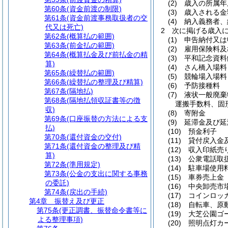
(2)
歳入の所属年
第60条
(資金前渡の制限)
(3)
歳入される金
第61条
(資金前渡事務取扱者の交
(4)
納入義務者、
代又は死亡)
2
次に掲げる歳入
第62条
(概算払の範囲)
(1)
申告納付又は
第63条
(前金払の範囲)
(2)
雇用保険料及
第64条
(概算払金及び前払金の精
(3)
平和記念資料
算)
(4)
さん橋入場料
第65条
(繰替払の範囲)
(5)
競輪場入場料
第66条
(繰替払の整理及び精算)
(6)
予防接種料
第67条
(隔地払)
(7)
液状一般廃棄
第68条
(隔地払領収証書等の徴
運搬手数料、固
収)
(8)
寄附金
第69条
(口座振替の方法による支
(9)
延滞金及び延
払)
(10)
預金利子
第70条
(還付資金の交付)
(11)
貸付戻入金
第71条
(還付資金の整理及び精
(12)
収入印紙売
算)
(13)
公衆電話取
第72条
(準用規定)
(14)
駐車場使用
第73条
(公金の支出に関する事務
(15)
車券売上金
の委託)
(16)
中央卸売市
第74条
(戻出の手続)
(17)
コインロッ
第4章
振替え及び更正
(18)
自転車、原
第75条
(更正調書、振替命令書等に
(19)
大芝公園ゴ
よる整理事項)
(20)
照明点灯カ