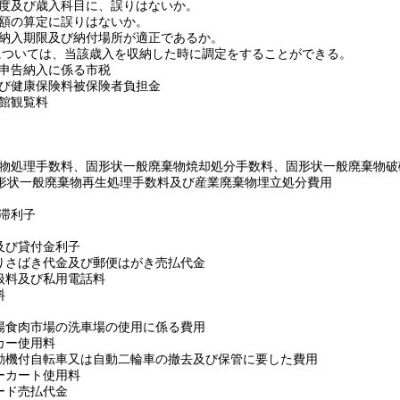
度及び歳入科目に、誤りはないか。
額の算定に誤りはないか。
納入期限及び納付場所が適正であるか。
については、当該歳入を収納した時に調定をすることができる。
申告納入に係る市税
び健康保険料被保険者負担金
館観覧料
物処理手数料、固形状一般廃棄物焼却処分手数料、固形状一般廃棄物破
形状一般廃棄物再生処理手数料及び産業廃棄物埋立処分費用
滞利子
及び貸付金利子
りさばき代金及び郵便はがき売払代金
扱料及び私用電話料
料
場食肉市場の洗車場の使用に係る費用
カー使用料
動機付自転車又は自動二輪車の撤去及び保管に要した費用
ーカート使用料
ード売払代金