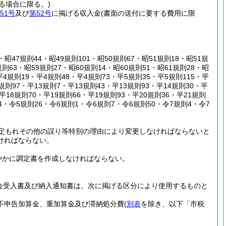
る場合に限る。)
51号
及び
第52号
に掲げる収入金
(書面の送付に要する費用に限
・昭47規則44・昭49規則101・昭50規則67・昭51規則18・昭51規
規則63・昭59規則27・昭60規則14・昭60規則51・昭61規則28・昭
平4規則19・平4規則48・平4規則73・平5規則35・平5規則115・平
規則97・平13規則7・平13規則43・平13規則93・平14規則30・平
・平18規則70・平19規則66・平19規則93・平20規則36・平21規則
74・令5規則26・令6規則1・令6規則7・令6規則50・令7規則4・令7
定もれその他の誤り等特別の理由により変更しなければならないと
ければならない。
やかに調定書を作成しなければならない。
金受入書及び納入通知書は、次に掲げる区分により使用するものと
不申告加算金、重加算金及び滞納処分費
(
別表
を除き、以下「市税