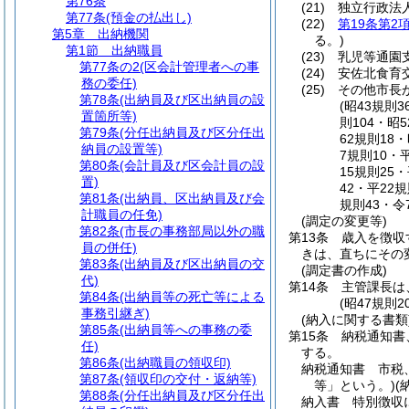
第76条
(21)
独立行政法
第77条
(預金の払出し)
(22)
第19条第2
第5章
出納機関
る。)
第1節
出納職員
(23)
乳児等通園
第77条の2
(区会計管理者への事
(24)
安佐北食育
務の委任)
(25)
その他市長
第78条
(出納員及び区出納員の設
(昭43規則
置箇所等)
則104・昭
第79条
(分任出納員及び区分任出
62規則18
納員の設置等)
7規則10・
第80条
(会計員及び区会計員の設
15規則25
置)
42・平22
第81条
(出納員、区出納員及び会
規則43・令
計職員の任免)
(調定の変更等)
第82条
(市長の事務部局以外の職
第13条
歳入を徴収
員の併任)
きは、直ちにその
第83条
(出納員及び区出納員の交
(調定書の作成)
代)
第14条
主管課長は
第84条
(出納員等の死亡等による
(昭47規則
事務引継ぎ)
(納入に関する書類
第85条
(出納員等への事務の委
第15条
納税通知書
任)
する。
第86条
(出納職員の領収印)
納税通知書 市税
第87条
(領収印の交付・返納等)
等」という。)
(
第88条
(分任出納員及び区分任出
納入書 特別徴収