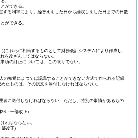
きる。
ことができる。
定する利率により、繰替えをした日から繰戻しをした日までの日数
ことができる。
)
(これらに相当するものとして財務会計システムにより作成し、
これを改ざんしてはならない。
載事項の訂正については、この限りでない。
他人の知覚によつては認識することができない方式で作られる記録
認めたものは、その訳文を添付しなければならない。
理者に送付しなければならない。
ただし、特別の事情があるもの
則26・一部改正)
なければならない。
一部改正)