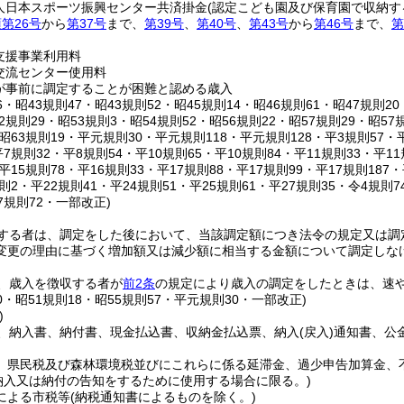
人日本スポーツ振興センター共済掛金
(認定こども園及び保育園で収納す
項第26号
から
第37号
まで、
第39号
、
第40号
、
第43号
から
第46号
まで、
第
支援事業利用料
交流センター使用料
が事前に調定することが困難と認める歳入
36・昭43規則47・昭43規則52・昭45規則14・昭46規則61・昭47規則20
52規則29・昭53規則3・昭54規則52・昭56規則22・昭57規則29・昭57
・昭63規則19・平元規則30・平元規則118・平元規則128・平3規則57・
平7規則32・平8規則54・平10規則65・平10規則84・平11規則33・平11
・平15規則78・平16規則33・平17規則88・平17規則99・平17規則187
規則2・平22規則41・平24規則51・平25規則61・平27規則35・令4規則
7規則72・一部改正)
する者は、調定をした後において、当該調定額につき法令の規定又は調
変更の理由に基づく増加額又は減少額に相当する金額について調定しな
、歳入を徴収する者が
前2条
の規定により歳入の調定をしたときは、速
20・昭51規則18・昭55規則57・平元規則30・一部改正)
)
、納入書、納付書、現金払込書、収納金払込票、納入
(戻入)
通知書、公
、県民税及び森林環境税並びにこれらに係る延滞金、過少申告加算金、
納入又は納付の告知をするために使用する場合に限る。)
による市税等
(納税通知書によるものを除く。)