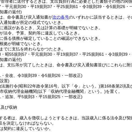
計管理者に送付するときは、支出負担行為に必要とした書類その他の関
57・平元規則30・平19規則37・平25規則61・令3規則39・令5規則26・
知書の返付)
は、命令書及び戻入通知書が
次の各号
のいずれかに該当するときは、そ
入通知書が所定の様式でないとき。
に過誤があるとき、又は計算の基礎が明確でないとき。
が法令、予算、契約等に違反しているとき。
に係る債務が確定していることの確認ができないとき。
根拠が明確でないとき。
までに支払を終わらなかつたとき。
18・昭55規則57・平元規則30・平19規則37・平25規則61・令3規則39
知書の返付)
は、支払等が完了したときは、命令書及び戻入通知書並びにこれらに附
61・全改、令3規則39・令5規則26・一部改正)
設置)
治法施行令
(昭和22年政令第16号。以下「令」という。)
第168条第2項
市収納代理金融機関
(以下「収納代理金融機関」という。)
を置く。
81・追加、平5規則3・平15規則25・一部改正)
収及び収納
する者は、歳入を徴収しようとするときは、当該歳入に係る法令及び契
収を決定しなければならない。
は契約に違反していないか。