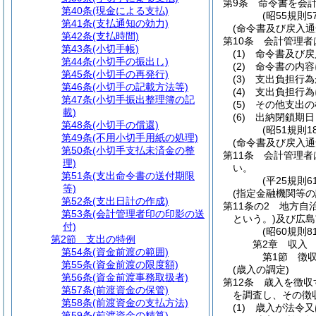
第9条
命令書を会
第40条
(現金による支払)
(昭55規則
第41条
(支払通知の効力)
(命令書及び戻入通
第42条
(支払時間)
第10条
会計管理者
第43条
(小切手帳)
(1)
命令書及び戻
第44条
(小切手の振出し)
(2)
命令書の内容
第45条
(小切手の再発行)
(3)
支出負担行為
第46条
(小切手の記載方法等)
(4)
支出負担行為
第47条
(小切手振出整理簿の記
(5)
その他支出の
載)
(6)
出納閉鎖期日
第48条
(小切手の償還)
(昭51規則
第49条
(不用小切手用紙の処理)
(命令書及び戻入通
第50条
(小切手支払未済金の整
第11条
会計管理者
理)
い。
第51条
(支出命令書の送付期限
(平25規則
等)
(指定金融機関等の
第52条
(支出日計の作成)
第11条の2
地方自
第53条
(会計管理者印の印影の送
という。)
及び広島
付)
(昭60規則
第2節
支出の特例
第2章
収入
第54条
(資金前渡の範囲)
第1節
徴
第55条
(資金前渡の限度額)
(歳入の調定)
第56条
(資金前渡事務取扱者)
第12条
歳入を徴収
第57条
(前渡資金の保管)
を調査し、その徴
第58条
(前渡資金の支払方法)
(1)
歳入が法令又
第59条
(前渡資金の精算)