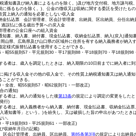
納税通知書及び納入書によるものを除く。)
及び地方交付税、地方譲与税
税に係るものを除く。)
、公金の徴収又は収納に関する委託を受けたもの
性質上納入の通知を必要としない収入金
納金払込票 会計管理者、区会計管理者、出納員、区出納員、分任出納
 過誤払に係る歳出予算への戻入金
管理者の公金口座への組入資金
通知書、納入書、納付書、現金払込書、収納金払込票、納入
(戻入)
通知
、岡山県、広島県及び山口県の区域外に住所を有する納入義務者が納入
指定様式振替払込書を使用することができる。
36・昭55規則57・平元規則30・平17規則88・平18規則70・平18規則98
する者は、歳入を調定したときは、納入期限の10日前までに納入者に
に掲げる収入金その他の収入金で、その性質上納税通知書又は納入通知
ることができる。
20・全改、昭55規則57・昭62規則71・一部改正)
合の通知)
する者は、納入の通知をした後
第13条
の規定により調定の変更をしたと
発行)
する者は、納入義務者から納入書、納付書、現金払込書、収納金払込票
納入通知書等」という。)
を紛失し、又は破損した旨の申出があつたとき
ない。
70・平19規則93・平25規則61・一部改正)
び収納年月日の記載)
、区会計管理者、出納員、区出納員、
第85条第3項
の規定により出納員