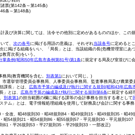
票及び雑則
び諸票
(第142条～第145条)
146条～第148条)
会計及び決算に関しては、法令その他別に定めがあるもののほか、この
おいて、
次の各号
に掲げる用語の意義は、それぞれ
当該各号
に定めると
次に掲げる組織をいい、「局長」とは、当該組織の長
(危機管理室にあ
は教育次長)
をいう。
分掌条例
(昭和50年広島市条例第81号)
第1条
に規定する局及び室並びに
事務局
(教育機関を含む。
別表第1
において同じ。)
、市選挙管理委員会事務局、人事委員会事務局、監査事務局及び農業委
括課長」とは、
広島市予算の編成及び執行に関する規則
(昭和43年広島
長」とは、
広島市予算の編成及び執行に関する規則第6条
に規定する経
、
別表第1
の担当範囲の欄に掲げる課等の会計事務を担当する者として
ステム」とは、電子情報処理組織を使用して財務及び会計に関する事務
20・全改、昭48規則30・昭48規則84・昭49規則15・昭49規則35・昭49
8・昭54規則21・昭54規則86・昭55規則57・平元規則30・平元規則107
規則61・平26規則53・平27規則35・平29規則33・一部改正)