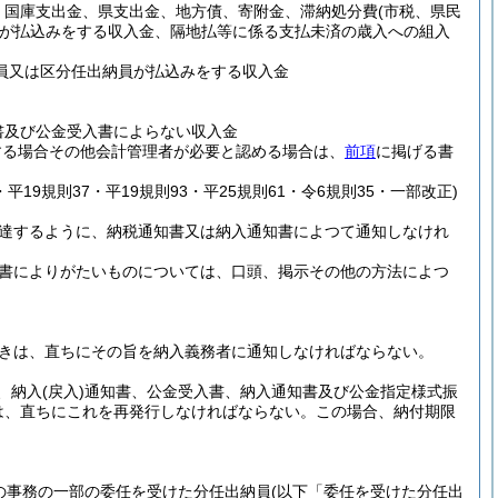
、国庫支出金、県支出金、地方債、寄附金、滞納処分費
(市税、県民
が払込みをする収入金、隔地払等に係る支払未済の歳入への組入
員又は区分任出納員が払込みをする収入金
書及び公金受入書によらない収入金
する場合その他会計管理者が必要と認める場合は、
前項
に掲げる書
・平19規則37・平19規則93・平25規則61・令6規則35・一部改正)
到達するように、納税通知書又は納入通知書によつて通知しなけれ
書によりがたいものについては、口頭、掲示その他の方法によつ
きは、直ちにその旨を納入義務者に通知しなければならない。
、納入
(戻入)
通知書、公金受入書、納入通知書及び公金指定様式振
は、直ちにこれを再発行しなければならない。
この場合、納付期限
の事務の一部の委任を受けた分任出納員
(以下「委任を受けた分任出