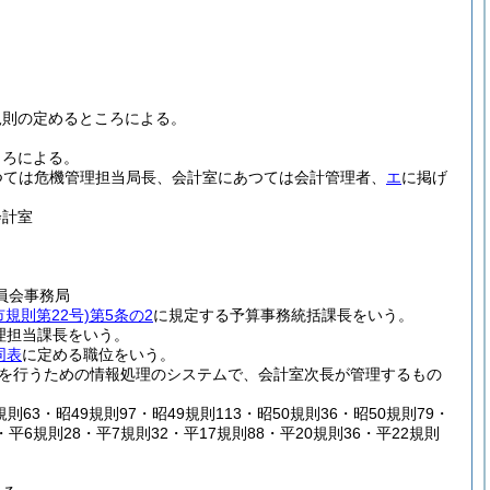
規則の定めるところによる。
ころによる。
つては危機管理担当局長、会計室にあつては会計管理者、
エ
に掲げ
会計室
員会事務局
市規則第22号)
第5条の2
に規定する予算事務統括課長をいう。
理担当課長をいう。
同表
に定める職位をいう。
を行うための情報処理のシステムで、会計室次長が管理するもの
規則63・昭49規則97・昭49規則113・昭50規則36・昭50規則79・
・平6規則28・平7規則32・平17規則88・平20規則36・平22規則