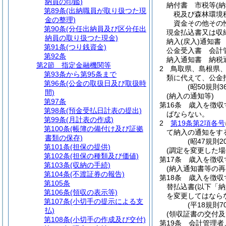
納員の印鑑)
納付書 市税等
(
第89条
(出納職員が取り扱つた現
税及び森林環境
金の整理)
資金その他その
第90条
(分任出納員及び区分任出
現金払込書又は収
納員の取り扱つた現金)
納入
(戻入)
通知書
第91条
(つり銭資金)
公金受入書 会計
第92条
納入通知書 納税
第2節
指定金融機関等
2
鳥取県、島根県
第93条から第95条まで
類に代えて、公金
第96条
(公金の取扱日及び取扱時
(昭50規則
間)
(納入の通知等)
第97条
第16条
歳入を徴収
第98条
(預金受払日計表の提出)
ばならない。
第99条
(月計表の作成)
2
第19条第2項各号
第100条
(帳簿の備付け及び証拠
て納入の通知をす
書類の保存)
(昭47規則
第101条
(担保の提供)
(調定を変更した場
第102条
(担保の種類及び価値)
第17条
歳入を徴収
第103条
(収納の手続)
(納入通知書等の再
第104条
(不渡証券の報告)
第18条
歳入を徴収
第105条
替払込書
(以下「
第106条
(領収の表示等)
を変更してはなら
第107条
(小切手の提示による支
(平18規則
払)
(領収証書の交付及
第108条
(小切手の作成及び交付)
第19条
会計管理者