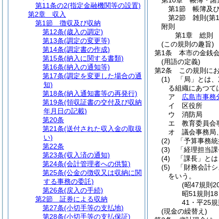
第10章
帳簿・諸
第11条の2
(指定金融機関等の設置)
第1節
帳簿及
第2章
収入
第2節
雑則
(第
第1節
徴収及び収納
附則
第12条
(歳入の調定)
第1章
総則
第13条
(調定の変更等)
(この規則の趣旨)
第14条
(調定書の作成)
第1条
本市の金銭
第15条
(納入に関する書類)
(用語の定義)
第16条
(納入の通知等)
第2条
この規則に
第17条
(調定を変更した場合の通
(1)
「局」とは、
知)
る組織にあつて
第18条
(納入通知書等の再発行)
ア
広島市事務
第19条
(領収証書の交付及び収納
イ
区役所
年月日の記載)
ウ
消防局
第20条
エ
教育委員会
第21条
(送付された収入金の取扱
オ
議会事務局
い)
(2)
「予算事務統
第22条
(3)
「経理担当課
第23条
(収入済の通知)
(4)
「課長」とは
第24条
(会計管理者への供覧)
(5)
「財務会計シ
第25条
(公金の徴収又は収納に関
をいう。
する事務の委託)
(昭47規則
第26条
(戻入の手続)
昭51規則1
第2節
証券による収納
41・平25
第27条
(小切手等の支払地)
(現金の繰替え)
第28条
(小切手等の支払保証)