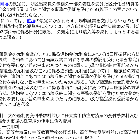
同項
の規定により区出納員の事務の一部の委任を受けた区分任出納員
(
公金の徴収又は収納に関する事務の委託を受けた者
(以下この章において
付しなければならない。
金については、
前項
の規定にかかわらず、領収証書を交付しないものと
館観覧料
(団体観覧料にあつては、地方自治法
(昭和22年法律第67号。
の2
(第2号に係る部分に限る。)
の規定により歳入等を納付しようとする者
のに限る。)
償還金の元利金及びこれに係る違約金
(元利金にあつては口座振替の方
方法、違約金にあつては当該収納に関する事務の委託を受けた者が指定
交付を要しない旨の申出のあつたものに限る。)
及び指定納付受託者から
償還金の元利金及びこれに係る違約金
(元利金にあつては口座振替の方
方法、違約金にあつては当該収納に関する事務の委託を受けた者が指定
交付を要しない旨の申出のあつたものに限る。)
及び指定納付受託者から
償還金の元利金及びこれに係る違約金
(元利金にあつては口座振替の方
方法、違約金にあつては当該収納に関する事務の委託を受けた者が指定
交付を要しない旨の申出のあつたものに限る。)
及び指定納付受託者から
売りさばき代金
料、犬の鑑札再交付手数料並びに狂犬病予防注射済票の交付手数料及び
場食肉市場の洗車場の使用に係る費用
カー使用料
校、高等学校及び中等教育学校の授業料、高等学校受講料並びに高等学
書の交付を要しない旨の申出のあつたものに限る。)