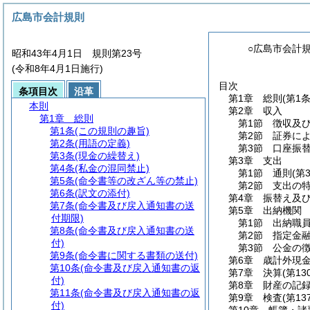
広島市会計規則
○広島市会計
昭和43年4月1日 規則第23号
(令和8年4月1日施行)
目次
条項目次
沿革
第1章
総則
(第1
本則
第2章
収入
第1章
総則
第1節
徴収及
第1条
(この規則の趣旨)
第2節
証券に
第2条
(用語の定義)
第3節
口座振
第3条
(現金の繰替え)
第3章
支出
第4条
(私金の混同禁止)
第1節
通則
(第
第5条
(命令書等の改ざん等の禁止)
第2節
支出の
第6条
(訳文の添付)
第4章
振替え及
第7条
(命令書及び戻入通知書の送
第5章
出納機関
付期限)
第1節
出納職
第8条
(命令書及び戻入通知書の送
第2節
指定金
付)
第3節
公金の
第9条
(命令書に関する書類の送付)
第6章
歳計外現
第10条
(命令書及び戻入通知書の返
第7章
決算
(第13
付)
第8章
財産の記
第11条
(命令書及び戻入通知書の返
第9章
検査
(第13
付)