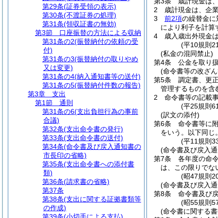
第3条
歳計現金は
第29条
(証券受領の表示)
2
歳計現金は、企
第30条
(不渡証券の処理)
3
前2項
の繰替金に
第31条
(領収証書の無効)
により利子を計算
第3節
口座振替の方法による収納
4
歳入歳出外現金
第31条の2
(振替納付の依頼の受
(平10規則
付)
(私金の混同禁止)
第31条の3
(振替納付の取りやめ
第4条
公金を取り
又は変更)
(命令書等の改ざん
第31条の4
(納入通知書等の送付)
第5条
調定書、更
第31条の5
(振替納付件数の報告)
管理するものを含
第3章
支出
2
命令書等の記載
第1節
通則
(平25規則6
第31条の6
(支出負担行為の事前
(訳文の添付)
合議)
第6条
命令書等に
第32条
(支出命令書の発行)
をいう。以下同じ。
第33条
(支出命令書の送付)
(平11規則
第34条
(命令書及び戻入通知書の
(命令書及び戻入通
市長印の省略)
第7条
各年度の命
第35条
(支出命令書への添付書
は、この限りでな
類)
(昭47規則
第36条
(請求書の省略)
(命令書及び戻入通
第37条
第8条
命令書及び
第38条
(支出に関する証拠書類等
(昭55規則
の作成)
(命令書に関する書
第39条
(小切手による支払)