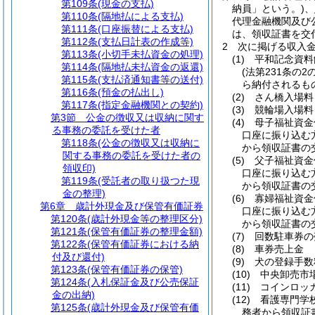
第109条
(現金の支払)
納員」という。)
、
第110条
(隔地払による支払)
代理金融機関及び
第111条
(口座振替による支払)
は、領収証書を交
第112条
(支払日計表の作成等)
2
次に掲げる収入
第113条
(小切手未払資金の処理)
(1)
平和記念資料
第114条
(隔地払未払資金の返還)
(法第231条の2
第115条
(支払済通知書等の送付)
ら納付されるも
第116条
(預金の払出し)
(2)
さん橋入場料
第117条
(指定金融機関との契約)
(3)
競輪場入場料
第3節
公金の徴収又は収納に関す
(4)
母子福祉資金
る事務の委託を受けた者
口座に振り込む
第118条
(公金の徴収又は収納に
から領収証書の
関する事務の委託を受けた者の
(5)
父子福祉資金
領収印)
口座に振り込む
第119条
(受託者の取り扱つた現
から領収証書の
金の整理)
(6)
寡婦福祉資金
第6章
歳計外現金及び保管有価証券
口座に振り込む
第120条
(歳計外現金等の整理区分)
から領収証書の
第121条
(保管有価証券の整理金額)
(7)
回数駐車券の
第122条
(保管有価証券における納
(8)
車券売上金
付及び還付)
(9)
犬の登録手数
第123条
(保管有価証券の保管)
(10)
中央卸売市
第124条
(入札保証金及び公売保証
(11)
コインロッ
金の出納)
(12)
看護専門学
第125条
(歳計外現金及び保管有価
務者から領収証