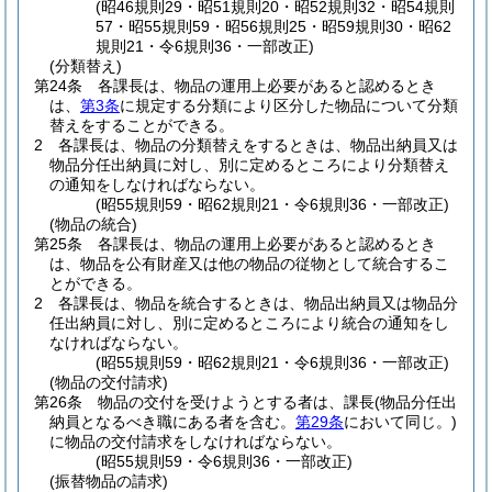
(昭46規則29・昭51規則20・昭52規則32・昭54規則
57・昭55規則59・昭56規則25・昭59規則30・昭62
規則21・令6規則36・一部改正)
(分類替え)
第24条
各課長は、物品の運用上必要があると認めるとき
は、
第3条
に規定する分類により区分した物品について分類
替えをすることができる。
2
各課長は、物品の分類替えをするときは、物品出納員又は
物品分任出納員に対し、別に定めるところにより分類替え
の通知をしなければならない。
(昭55規則59・昭62規則21・令6規則36・一部改正)
(物品の統合)
第25条
各課長は、物品の運用上必要があると認めるとき
は、物品を公有財産又は他の物品の従物として統合するこ
とができる。
2
各課長は、物品を統合するときは、物品出納員又は物品分
任出納員に対し、別に定めるところにより統合の通知をし
なければならない。
(昭55規則59・昭62規則21・令6規則36・一部改正)
(物品の交付請求)
第26条
物品の交付を受けようとする者は、課長
(物品分任出
納員となるべき職にある者を含む。
第29条
において同じ。)
に物品の交付請求をしなければならない。
(昭55規則59・令6規則36・一部改正)
(振替物品の請求)