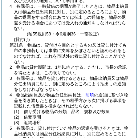
及び受入れの通知について準用する。
4
各課長は、一時貸借の期間が終了したときは、物品出納員
又は物品分任出納員に対し、別に定めるところにより、物
品の返還をする場合にあつては払出しの通知を、物品の返
還を受ける場合にあつては受入れの通知をしなければなら
ない。
(昭55規則59・令6規則36・一部改正)
(貸付け)
第21条
物品は、貸付けを目的とするもの又は貸し付けても
市の事務若しくは事業に支障を及ぼさないと認められるも
のでなければ、これを市以外の者に貸し付けることができ
ない。
2
物品の貸付期間は、1年以内とする。
ただし、市長の承認
を得たときは、この限りでない。
3
各課長は、物品を貸し付けるときは、物品出納員又は物品
分任出納員に対し、別に定めるところにより払出しの通知
をしなければならない。
4
物品出納員及び物品分任出納員は、
前項
の通知に基づき物
品を引き渡したときは、その相手方から次に掲げる事項を
記載した借受書を徴さなければならない。
(1)
借り受ける物品の分類、品名、規格及び数量
(2)
借受期間
(3)
返納場所
5
各課長は、貸し付けていた物品の返還を受けるときは、物
品出納員又は物品分任出納員に対し、別に定めるところに