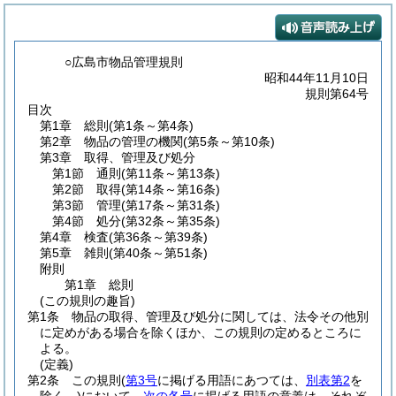
○広島市物品管理規則
昭和44年11月10日
規則第64号
目次
第1章
総則
(第1条～第4条)
第2章
物品の管理の機関
(第5条～第10条)
第3章
取得、管理及び処分
第1節
通則
(第11条～第13条)
第2節
取得
(第14条～第16条)
第3節
管理
(第17条～第31条)
第4節
処分
(第32条～第35条)
第4章
検査
(第36条～第39条)
第5章
雑則
(第40条～第51条)
附則
第1章
総則
(この規則の趣旨)
第1条
物品の取得、管理及び処分に関しては、法令その他別
に定めがある場合を除くほか、この規則の定めるところに
よる。
(定義)
第2条
この規則
(
第3号
に掲げる用語にあつては、
別表第2
を