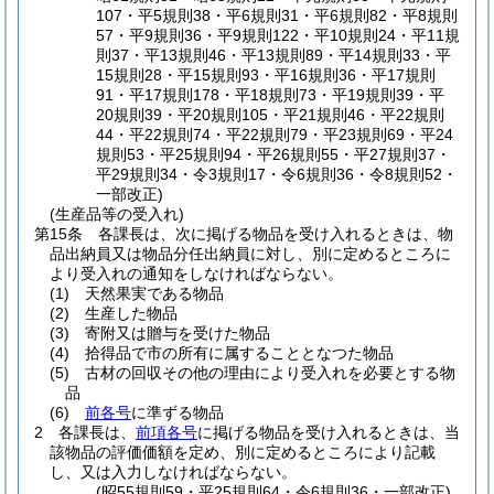
107・平5規則38・平6規則31・平6規則82・平8規則
57・平9規則36・平9規則122・平10規則24・平11規
則37・平13規則46・平13規則89・平14規則33・平
15規則28・平15規則93・平16規則36・平17規則
91・平17規則178・平18規則73・平19規則39・平
20規則39・平20規則105・平21規則46・平22規則
44・平22規則74・平22規則79・平23規則69・平24
規則53・平25規則94・平26規則55・平27規則37・
平29規則34・令3規則17・令6規則36・令8規則52・
一部改正)
(生産品等の受入れ)
第15条
各課長は、次に掲げる物品を受け入れるときは、物
品出納員又は物品分任出納員に対し、別に定めるところに
より受入れの通知をしなければならない。
(1)
天然果実である物品
(2)
生産した物品
(3)
寄附又は贈与を受けた物品
(4)
拾得品で市の所有に属することとなつた物品
(5)
古材の回収その他の理由により受入れを必要とする物
品
(6)
前各号
に準ずる物品
2
各課長は、
前項各号
に掲げる物品を受け入れるときは、当
該物品の評価価額を定め、別に定めるところにより記載
し、又は入力しなければならない。
(昭55規則59・平25規則64・令6規則36・一部改正)