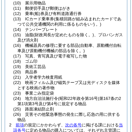
(10)
展示用物品
(11)
郵便切手及び郵便はがき
(12)
乗車
(船)
券及び有料道路通行券
(13)
ICカード乗車券
(集積回路が組み込まれたカードであ
つて公共交通機関の利用に係るものをいう。)
(14)
ナンバープレート
(15)
油脂
(財政局長が定めたものを除く。)
、プロパンガス
及び消火剤
(16)
機械器具の修理に要する部品
(自動車、原動機付自転
車及び原動機付機械の部品を除く。)
(17)
写真、青写真及び電子複写した物
(18)
ゴム印
(19)
美術工芸品
(20)
商品券
(21)
入学者学力検査用紙
(22)
映画フィルム及び磁気テープ又は光ディスクを媒体
とする映画の著作物
(23)
事業ごみ指定袋
(24)
地方自治法施行令
(昭和22年政令第16号)
第167条の2
第1項第3号及び第4号に規定する物品
(25)
路面凍結防止剤
(26)
災害その他緊急事態の発生に際し応急の用に供する
物品
2
前項
の規定にかかわらず、
次の各号
に掲げる課における
当
該各号
に定める物品の購入については、それぞれ主管課に