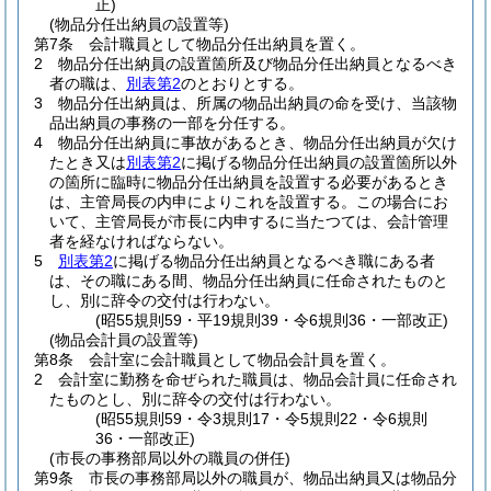
正)
(物品分任出納員の設置等)
第7条
会計職員として物品分任出納員を置く。
2
物品分任出納員の設置箇所及び物品分任出納員となるべき
者の職は、
別表第2
のとおりとする。
3
物品分任出納員は、所属の物品出納員の命を受け、当該物
品出納員の事務の一部を分任する。
4
物品分任出納員に事故があるとき、物品分任出納員が欠け
たとき又は
別表第2
に掲げる物品分任出納員の設置箇所以外
の箇所に臨時に物品分任出納員を設置する必要があるとき
は、主管局長の内申によりこれを設置する。
この場合にお
いて、主管局長が市長に内申するに当たつては、会計管理
者を経なければならない。
5
別表第2
に掲げる物品分任出納員となるべき職にある者
は、その職にある間、物品分任出納員に任命されたものと
し、別に辞令の交付は行わない。
(昭55規則59・平19規則39・令6規則36・一部改正)
(物品会計員の設置等)
第8条
会計室に会計職員として物品会計員を置く。
2
会計室に勤務を命ぜられた職員は、物品会計員に任命され
たものとし、別に辞令の交付は行わない。
(昭55規則59・令3規則17・令5規則22・令6規則
36・一部改正)
(市長の事務部局以外の職員の併任)
第9条
市長の事務部局以外の職員が、物品出納員又は物品分