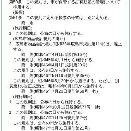
第50条
この規則は、市が保管する占有動産の管理について
準用する。
(帳票)
第51条
この規則に定める帳票の様式は、別に定める。
附
則
(施行期日)
1
この規則は、公布の日から施行する。
(広島市物品会計規則の廃止)
2
広島市物品会計規則
(昭和35年広島市規則第11号)
は、廃止
する。
附
則
(昭和45年4月1日
規則第16号)
この規則は、昭和45年4月1日から施行する。
附
則
(昭和46年4月1日
規則第29号)
この規則は、公布の日から施行する。
附
則
(昭和46年5月19日
規則第35号)
この規則は、昭和46年5月20日から施行する。
ただし、別
表第1の改正規定は、昭和46年6月1日から施行する。
附
則
(昭和46年7月20日
規則第58号 抄)
(施行期日)
1
この規則は、公布の日から施行する。
附
則
(昭和46年10月12日
規則第77号 抄)
1
この規則は、公布の日から施行する。
附
則
(昭和47年1月25日
規則第2号)
この規則は、公布の日から施行する。
附
則
(昭和47年3月31日
規則第21号)