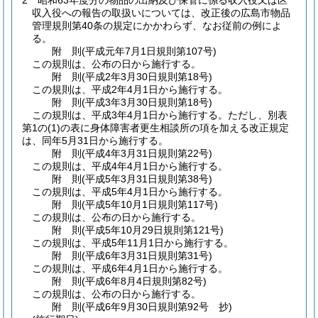
2
昭和63年度分の物品の出納及び保管に係る収入役又は区
収入役への報告の取扱いについては、改正後の広島市物品
管理規則第40条の規定にかかわらず、なお従前の例によ
る。
附
則
(平成元年7月1日
規則第107号)
この規則は、公布の日から施行する。
附
則
(平成2年3月30日
規則第18号)
この規則は、平成2年4月1日から施行する。
附
則
(平成3年3月30日
規則第18号)
この規則は、平成3年4月1日から施行する。
ただし、別表
第1の
(1)
の表に身体障害者更生相談所の項を加える改正規定
は、同年5月31日から施行する。
附
則
(平成4年3月31日
規則第22号)
この規則は、平成4年4月1日から施行する。
附
則
(平成5年3月31日
規則第38号)
この規則は、平成5年4月1日から施行する。
附
則
(平成5年10月1日
規則第117号)
この規則は、公布の日から施行する。
附
則
(平成5年10月29日
規則第121号)
この規則は、平成5年11月1日から施行する。
附
則
(平成6年3月31日
規則第31号)
この規則は、平成6年4月1日から施行する。
附
則
(平成6年8月4日
規則第82号)
この規則は、公布の日から施行する。
附
則
(平成6年9月30日
規則第92号 抄)