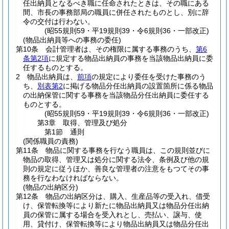
任出納員となるべき職に任命されたときは、その職にある
間、市長の事務部局の職員に併任されたものとし、別に辞
令の交付は行わない。
(昭55規則59・平19規則39・令6規則36・一部改正)
(物品出納員等への事務の委任)
第10条
会計管理者は、その権限に属する事務のうち、
第6
条第2項
に規定する物品出納員の事務を当該物品出納員に委
任するものとする。
2
物品出納員は、
前項
の規定により委任を受けた事務のう
ち、
別表第2
に掲げる物品分任出納員の設置箇所に係る物品
の出納保管に関する事務を当該物品分任出納員に委任する
ものとする。
(昭55規則59・平19規則39・令6規則36・一部改正)
第3章
取得、管理及び処分
第1節
通則
(関係職員の責務)
第11条
物品に関する事務を行なう職員は、この規則並びに
物品の取得、管理又は処分に関する法令、条例及び他の規
則の規定に従うほか、善良な管理者の注意をもつてその事
務を行なわなければならない。
(物品の出納区分)
第12条
物品の出納区分は、購入、生産品等の受入れ、借受
け、保管転換等により新たに物品出納員又は物品分任出納
員の保管に属する場合を受入れとし、売払い、譲与、使
用、貸付け、保管転換等により物品出納員又は物品分任出