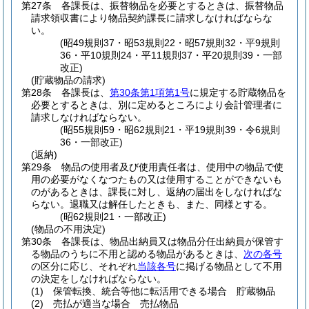
第27条
各課長は、振替物品を必要とするときは、振替物品
請求領収書により物品契約課長に請求しなければならな
い。
(昭49規則37・昭53規則22・昭57規則32・平9規則
36・平10規則24・平11規則37・平20規則39・一部
改正)
(貯蔵物品の請求)
第28条
各課長は、
第30条第1項第1号
に規定する貯蔵物品を
必要とするときは、別に定めるところにより会計管理者に
請求しなければならない。
(昭55規則59・昭62規則21・平19規則39・令6規則
36・一部改正)
(返納)
第29条
物品の使用者及び使用責任者は、使用中の物品で使
用の必要がなくなつたもの又は使用することができないも
のがあるときは、課長に対し、返納の届出をしなければな
らない。
退職又は解任したときも、また、同様とする。
(昭62規則21・一部改正)
(物品の不用決定)
第30条
各課長は、物品出納員又は物品分任出納員が保管す
る物品のうちに不用と認める物品があるときは、
次の各号
の区分に応じ、それぞれ
当該各号
に掲げる物品として不用
の決定をしなければならない。
(1)
保管転換、統合等他に転活用できる場合 貯蔵物品
(2)
売払が適当な場合 売払物品