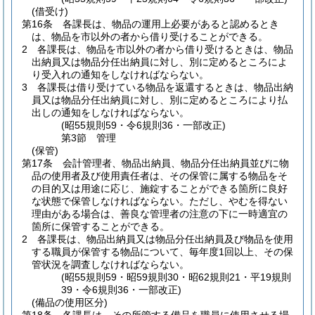
(借受け)
第16条
各課長は、物品の運用上必要があると認めるとき
は、物品を市以外の者から借り受けることができる。
2
各課長は、物品を市以外の者から借り受けるときは、物品
出納員又は物品分任出納員に対し、別に定めるところによ
り受入れの通知をしなければならない。
3
各課長は借り受けている物品を返還するときは、物品出納
員又は物品分任出納員に対し、別に定めるところにより払
出しの通知をしなければならない。
(昭55規則59・令6規則36・一部改正)
第3節
管理
(保管)
第17条
会計管理者、物品出納員、物品分任出納員並びに物
品の使用者及び使用責任者は、その保管に属する物品をそ
の目的又は用途に応じ、施錠することができる箇所に良好
な状態で保管しなければならない。
ただし、やむを得ない
理由がある場合は、善良な管理者の注意の下に一時適宜の
箇所に保管することができる。
2
各課長は、物品出納員又は物品分任出納員及び物品を使用
する職員が保管する物品について、毎年度1回以上、その保
管状況を調査しなければならない。
(昭55規則59・昭59規則30・昭62規則21・平19規則
39・令6規則36・一部改正)
(備品の使用区分)