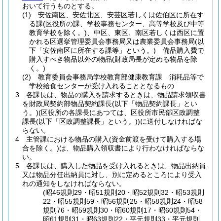
おいて行うものとする。
(1)
安佐南区、安佐北区、安芸区若しくは佐伯区に所在す
る課
(区役所の課、学校事務センター、高等学校及び中等
教育学校を除く。)
、中区、東区、南区若しくは西区に置
かれる区選挙管理委員会事務局又は農業委員会事務局
(以
下「安佐南区に所在する課等」という。)
備品購入費で
購入すべき物品以外の物品
(財政局長が定める物品を除
く。)
(2)
教育委員会事務局学校教育部健康教育課 消耗品等で
学校給食センターが受け入れることとなるもの
3
各課長は、物品の購入を請求するときは、物品請求領収書
を財政局契約部物品契約課長
(以下「物品契約課長」とい
う。)
(区役所の各課長にあつては、区役所市民部区政調整
課長
(以下「区政調整課長」という。)
)
に送付しなければな
らない。
4
主管課における物品の購入
(資金前渡を受けて購入する場
合を除く。)
は、物品購入領収書により行わなければならな
い。
5
各課長は、購入した物品を受け入れるときは、物品出納員
又は物品分任出納員に対し、別に定めるところにより受入
れの通知をしなければならない。
(昭46規則29・昭51規則20・昭52規則32・昭53規則
22・昭55規則59・昭56規則25・昭58規則24・昭58
規則76・昭59規則30・昭60規則17・昭60規則54・
昭61規則31・昭63規則22・平元規則33・平元規則