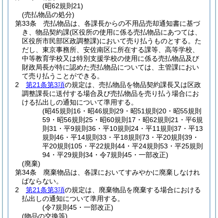
(昭62規則21)
(売払物品の処分)
第33条
売払物品は、各課長からの不用品売却通知書に基づ
き、物品契約課
(区役所の使用に係る売払物品にあつては、
区役所市民部区政調整課)
において売り払うものとする。
た
だし、東京事務所、安佐南区に所在する課等、高等学校、
中等教育学校又は特別支援学校の使用に係る売払物品及び
財政局長が特に認めた売払物品については、主管課におい
て売り払うことができる。
2
第21条第3項
の規定は、売払物品を物品契約課長又は区政
調整課長に送付する場合及び売払物品を売り払う場合にお
ける払出しの通知について準用する。
(昭45規則16・昭46規則29・昭51規則20・昭55規則
59・昭56規則25・昭60規則17・昭62規則21・平6規
則31・平9規則36・平10規則24・平11規則37・平13
規則46・平14規則33・平18規則73・平20規則39・
平20規則105・平22規則44・平24規則53・平25規則
94・平29規則34・令7規則45・一部改正)
(廃棄)
第34条
廃棄物品は、各課においてすみやかに廃棄しなけれ
ばならない。
2
第21条第3項
の規定は、廃棄物品を廃棄する場合における
払出しの通知について準用する。
(令7規則45・一部改正)
(物品の交換等)