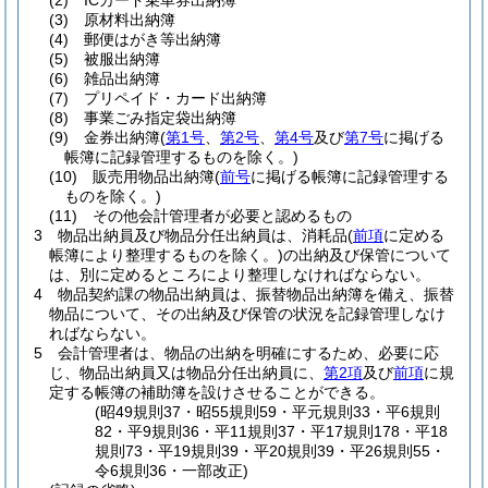
(2)
ICカード乗車券出納簿
(3)
原材料出納簿
(4)
郵便はがき等出納簿
(5)
被服出納簿
(6)
雑品出納簿
(7)
プリペイド・カード出納簿
(8)
事業ごみ指定袋出納簿
(9)
金券出納簿
(
第1号
、
第2号
、
第4号
及び
第7号
に掲げる
帳簿に記録管理するものを除く。)
(10)
販売用物品出納簿
(
前号
に掲げる帳簿に記録管理する
ものを除く。)
(11)
その他会計管理者が必要と認めるもの
3
物品出納員及び物品分任出納員は、消耗品
(
前項
に定める
帳簿により整理するものを除く。)
の出納及び保管について
は、別に定めるところにより整理しなければならない。
4
物品契約課の物品出納員は、振替物品出納簿を備え、振替
物品について、その出納及び保管の状況を記録管理しなけ
ればならない。
5
会計管理者は、物品の出納を明確にするため、必要に応
じ、物品出納員又は物品分任出納員に、
第2項
及び
前項
に規
定する帳簿の補助簿を設けさせることができる。
(昭49規則37・昭55規則59・平元規則33・平6規則
82・平9規則36・平11規則37・平17規則178・平18
規則73・平19規則39・平20規則39・平26規則55・
令6規則36・一部改正)