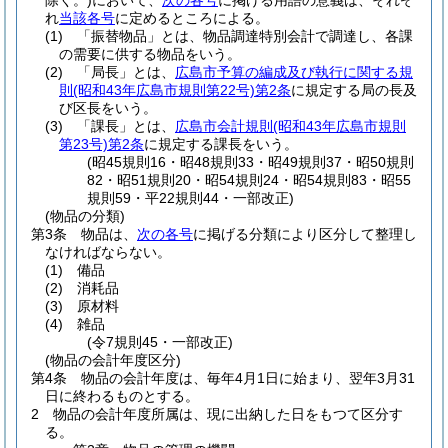
除く。)
において、
次の各号
に掲げる用語の意義は、それぞ
れ
当該各号
に定めるところによる。
(1)
「振替物品」とは、物品調達特別会計で調達し、各課
の需要に供する物品をいう。
(2)
「局長」とは、
広島市予算の編成及び執行に関する規
則
(昭和43年広島市規則第22号)
第2条
に規定する局の長及
び区長をいう。
(3)
「課長」とは、
広島市会計規則
(昭和43年広島市規則
第23号)
第2条
に規定する課長をいう。
(昭45規則16・昭48規則33・昭49規則37・昭50規則
82・昭51規則20・昭54規則24・昭54規則83・昭55
規則59・平22規則44・一部改正)
(物品の分類)
第3条
物品は、
次の各号
に掲げる分類により区分して整理し
なければならない。
(1)
備品
(2)
消耗品
(3)
原材料
(4)
雑品
(令7規則45・一部改正)
(物品の会計年度区分)
第4条
物品の会計年度は、毎年4月1日に始まり、翌年3月31
日に終わるものとする。
2
物品の会計年度所属は、現に出納した日をもつて区分す
る。