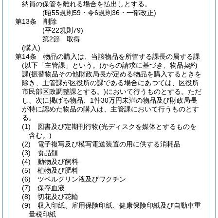
納員の保管を離れる場合を払出しとする。
(昭55規則59・令6規則36・一部改正)
第13条
削除
(平22規則79)
第2節
取得
(購入)
第14条
物品の購入は、当該物品を所管する課長の属する課
(以下「主管課」という。)
からの請求に基づき、物品契約
課
(振替物品その他財政局長が定める物品を購入するときを
除き、主管課が区役所の課である場合にあつては、区役所
市民部区政調整課とする。)
において行うものとする。
ただ
し、次に掲げる物品、1件30万円未満の物品及び財政局長
が特に認めた物品の購入は、主管課において行うものとす
る。
(1)
図書及び定期刊行物
(光ディスクを媒体とするものを
含む。)
(2)
電子複写及び模写電送装置の用に供する消耗品
(3)
食品類
(4)
動物及び飼料
(5)
植物及び肥料
(6)
ツベルクリン液及びワクチン
(7)
保存血液
(8)
切花及び花輪
(9)
収入印紙、雇用保険印紙、健康保険印紙及び自動車重
量税印紙