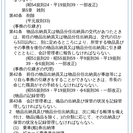
(昭54規則24・平19規則39・一部改正)
第5章
雑則
第40条
削除
(平元規則33)
(事務の引継ぎ)
第41条
物品出納員又は物品分任出納員の交代があつたとき
は、前任の物品出納員又は物品分任出納員は、交代の日か
ら5日以内に、別に定めるところにより、所管する物品及び
その事務を後任の物品出納員又は物品分任出納員に引き継
ぐとともに、会計管理者に報告しなければならない。
(昭51規則20・昭55規則59・平9規則36・平19規則
39・令6規則36・一部改正)
(事務の引継ぎの代理)
第42条
前任の物品出納員又は物品分任出納員が事故等によ
り自ら事務の引継ぎをすることができないときは、市長の
命じた職員がその手続をしなければならない。
(昭55規則59・平19規則39・令6規則36・一部改正)
(物品の記録管理)
第43条
会計管理者は、備品の出納及び保管の状況を記録管
理しなければならない。
2
物品出納員及び物品分任出納員は、次に掲げる帳簿を備え
付け、物品
(備品を除く。)
の分類に応じて、その出納及び
保管の状況を記録管理しなければならない。
(1)
乗車
(船)
券出納簿