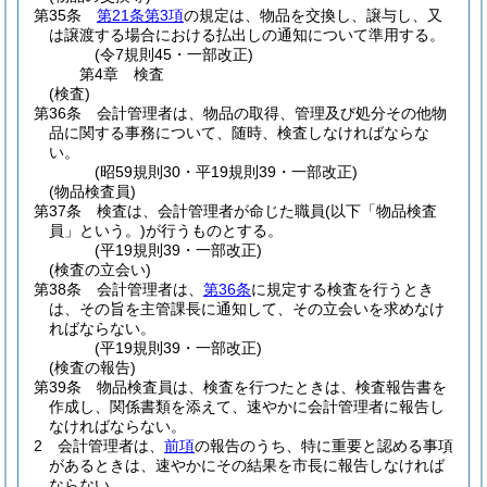
第35条
第21条第3項
の規定は、物品を交換し、譲与し、又
は譲渡する場合における払出しの通知について準用する。
(令7規則45・一部改正)
第4章
検査
(検査)
第36条
会計管理者は、物品の取得、管理及び処分その他物
品に関する事務について、随時、検査しなければならな
い。
(昭59規則30・平19規則39・一部改正)
(物品検査員)
第37条
検査は、会計管理者が命じた職員
(以下「物品検査
員」という。)
が行うものとする。
(平19規則39・一部改正)
(検査の立会い)
第38条
会計管理者は、
第36条
に規定する検査を行うとき
は、その旨を主管課長に通知して、その立会いを求めなけ
ればならない。
(平19規則39・一部改正)
(検査の報告)
第39条
物品検査員は、検査を行つたときは、検査報告書を
作成し、関係書類を添えて、速やかに会計管理者に報告し
なければならない。
2
会計管理者は、
前項
の報告のうち、特に重要と認める事項
があるときは、速やかにその結果を市長に報告しなければ
ならない。