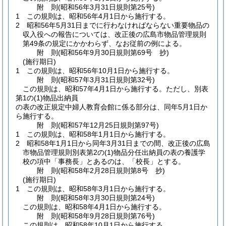
附
則
(昭和56年3月31日
規則第25号)
1
この規則は、昭和56年4月1日から施行する。
2
昭和56年5月31日までに行わなければならない重要物品の
収入役への報告については、改正後の広島市物品管理規則
第49条の規定にかかわらず、なお従前の例による。
附
則
(昭和56年9月30日
規則第69号 抄)
(施行期日)
1
この規則は、昭和56年10月1日から施行する。
附
則
(昭和57年3月31日
規則第32号)
この規則は、昭和57年4月1日から施行する。
ただし、別表
第1の
(1)
物品出納員
の表の改正規定中婦人教育会館に係る部分は、同年5月1日か
ら施行する。
附
則
(昭和57年12月25日
規則第97号)
1
この規則は、昭和58年1月1日から施行する。
2
昭和58年1月1日から同年3月31日までの間、改正後の広島
市物品管理規則別表第2の
(1)
物品分任出納員の表の養護学
校の項中「事務長」とあるのは、「校長」とする。
附
則
(昭和58年2月28日
規則第8号 抄)
(施行期日)
1
この規則は、昭和58年3月1日から施行する。
附
則
(昭和58年3月30日
規則第24号)
この規則は、昭和58年4月1日から施行する。
附
則
(昭和58年9月28日
規則第76号)
この規則は、昭和58年10月1日から施行する。