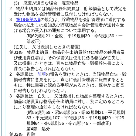
(3)
廃棄が適当な場合 廃棄物品
2
物品出納員又は物品分任出納員は、貯蔵物品として決定を
受けた物品を会計管理者に送付しなければならない。
3
第19条第2項
の規定は、貯蔵物品を会計管理者に送付する
場合の払出しの通知及び貯蔵物品を会計管理者が送付を受
ける場合の受入れの通知について準用する。
(昭62規則21・全改、平19規則39・令6規則36・一
部改正)
(亡失し、又は毀損したときの措置)
第31条
物品出納員、物品分任出納員並びに物品の使用者及
び使用責任者は、その保管又は使用に係る物品が亡失し、
又は損傷したときは、直ちに物品亡失・毀損報告書により
課長に報告しなければならない。
2
各課長は、
前項
の報告を受けたときは、当該物品亡失・毀
損報告書に意見を付し、直ちに会計管理者に報告するとと
もに、特に重要と認める事項があるときは、速やかに市長
に報告しなければならない。
3
各課長は、亡失し、又は毀損した物品を整理するときは、
物品出納員又は物品分任出納員に対し、別に定めるところ
により整理の通知をしなければならない。
(昭55規則59・昭56規則25・昭62規則21・平元規則
33・平元規則107・平9規則36・平19規則39・平25
規則64・令6規則36・令7規則45・一部改正)
第4節
処分
第32条
削除