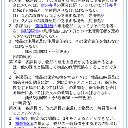
第18条
各課長は、その所管する備品を職員に使用させる場
合においては、
次の各号
の区分に応じ、それぞれ
当該各号
に掲げる物品として使用させなければならない。
(1)
1人の職員がもつぱら使用する場合 専用物品
(2)
2人以上の職員が共に使用する場合 共用物品
2
各課長は、
前項第1号
の専用物品にあつてはその使用者
を、
同項第2号
の共用物品にあつてはその使用責任者を定め
ておかなければならない。
3
物品の使用者及び使用責任者は、その保管責任を負わなけ
ればならない。
(昭62規則21・一部改正)
(保管転換)
第19条
各課長は、物品の運用上必要があると認めるとき
は、他の課長と協議して物品の保管転換をすることができ
る。
2
各課長は、物品の保管転換をするときは、物品出納員又は
物品分任出納員に対し、別に定めるところにより、保管転
換をする場合にあつては払出しの通知を、保管転換を受け
る場合にあつては受入れの通知をしなければならない。
(昭55規則59・令6規則36・一部改正)
(一時貸借)
第20条
各課長は、他の課長と協議して物品の一時貸借をす
ることができる。
2
前項
の一時貸借の期間は、1年をこえることができない。
3
前条第2項
の規定は、物品の一時貸借をする場合の払出し