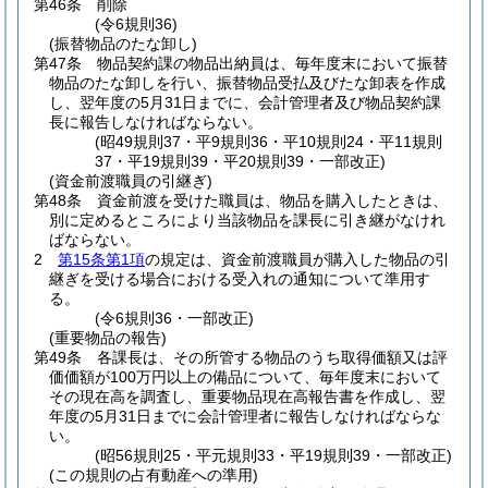
第46条
削除
(令6規則36)
(振替物品のたな卸し)
第47条
物品契約課の物品出納員は、毎年度末において振替
物品のたな卸しを行い、振替物品受払及びたな卸表を作成
し、翌年度の5月31日までに、会計管理者及び物品契約課
長に報告しなければならない。
(昭49規則37・平9規則36・平10規則24・平11規則
37・平19規則39・平20規則39・一部改正)
(資金前渡職員の引継ぎ)
第48条
資金前渡を受けた職員は、物品を購入したときは、
別に定めるところにより当該物品を課長に引き継がなけれ
ばならない。
2
第15条第1項
の規定は、資金前渡職員が購入した物品の引
継ぎを受ける場合における受入れの通知について準用す
る。
(令6規則36・一部改正)
(重要物品の報告)
第49条
各課長は、その所管する物品のうち取得価額又は評
価価額が100万円以上の備品について、毎年度末において
その現在高を調査し、重要物品現在高報告書を作成し、翌
年度の5月31日までに会計管理者に報告しなければならな
い。
(昭56規則25・平元規則33・平19規則39・一部改正)
(この規則の占有動産への準用)