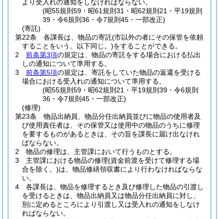
より受入れの通知をしなければならない。
(昭55規則59・昭61規則31・昭62規則21・平19規則
39・令6規則36・令7規則45・一部改正)
(寄託)
第22条
各課長は、物品の寄託
(市以外の者にその保管を依頼
することをいう。以下同じ。)
をすることができる。
2
前条第3項
の規定は、物品の寄託をする場合における払出
しの通知について準用する。
3
前条第5項
の規定は、寄託をしていた物品の返還を受ける
場合における受入れの通知について準用する。
(昭55規則59・昭62規則21・平19規則39・令6規則
36・令7規則45・一部改正)
(修理)
第23条
物品出納員、物品分任出納員並びに物品の使用者及
び使用責任者は、その保管又は使用中の物品のうちに修理
を要するものがあるときは、その旨を課長に届け出なけれ
ばならない。
2
物品の修理は、主管課において行うものとする。
3
主管課における物品の修理
(資金前渡を受けて修理する場
合を除く。)
は、物品修繕領収書により行わなければならな
い。
4
各課長は、物品を修理するとき及び修理した物品の引渡し
を受けるときは、物品出納員又は物品分任出納員に対し、
別に定めるところにより引渡し又は受入れの通知をしなけ
ればならない。