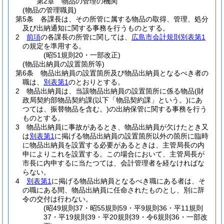
第2章
物品の管理の機関
(物品の管理職員)
第5条
各課長は、その所管に属する物品の取得、管理、処分
及び出納通知に関する事務を行うものとする。
2
前項
の各課長の所管に関しては、
広島市会計規則別表第1
の規定を準用する。
(昭51規則20・一部改正)
(物品出納員の設置箇所等)
第6条
物品出納員の設置箇所及び物品出納員となるべき者の
職は、
別表第1
のとおりとする。
2
物品出納員は、当該物品出納員の設置箇所に係る物品
(財
政局契約部物品契約課
(以下「物品契約課」という。)
にあ
つては、振替物品を含む。)
の出納保管に関する事務を行う
ものとする。
3
物品出納員に事故があるとき、物品出納員が欠けたとき又
は
別表第1
に掲げる物品出納員の設置箇所以外の箇所に臨時
に物品出納員を設置する必要があるときは、主管局長の内
申によりこれを設置する。
この場合において、主管局長が
市長に内申するに当たつては、会計管理者を経なければな
らない。
4
別表第1
に掲げる物品出納員となるべき職にある者は、そ
の職にある間、物品出納員に任命されたものとし、別に辞
令の交付は行わない。
(昭49規則37・昭55規則59・平9規則36・平11規則
37・平19規則39・平20規則39・令6規則36・一部改