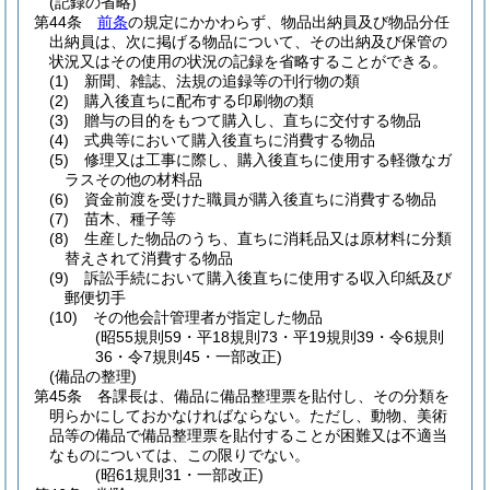
(記録の省略)
第44条
前条
の規定にかかわらず、物品出納員及び物品分任
出納員は、次に掲げる物品について、その出納及び保管の
状況又はその使用の状況の記録を省略することができる。
(1)
新聞、雑誌、法規の追録等の刊行物の類
(2)
購入後直ちに配布する印刷物の類
(3)
贈与の目的をもつて購入し、直ちに交付する物品
(4)
式典等において購入後直ちに消費する物品
(5)
修理又は工事に際し、購入後直ちに使用する軽微なガ
ラスその他の材料品
(6)
資金前渡を受けた職員が購入後直ちに消費する物品
(7)
苗木、種子等
(8)
生産した物品のうち、直ちに消耗品又は原材料に分類
替えされて消費する物品
(9)
訴訟手続において購入後直ちに使用する収入印紙及び
郵便切手
(10)
その他会計管理者が指定した物品
(昭55規則59・平18規則73・平19規則39・令6規則
36・令7規則45・一部改正)
(備品の整理)
第45条
各課長は、備品に備品整理票を貼付し、その分類を
明らかにしておかなければならない。
ただし、動物、美術
品等の備品で備品整理票を貼付することが困難又は不適当
なものについては、この限りでない。
(昭61規則31・一部改正)