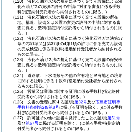
(120)
液化石油ガス法の規定に基づく充てん設備による液
化石油ガスの充塡の許可の申請に対する審査に係る手数
料
(指定納付受託者から納付されるものに限る。)
(121)
液化石油ガス法の規定に基づく充てん設備の所在
地、構造、設備又は装置の変更の許可の申請に対する審
査に係る手数料
(指定納付受託者から納付されるものに限
る。)
(122)
液化石油ガス法の規定に基づく液化石油ガス法第37
条の2第1項又は第37条の4第1項の許可に係る充てん設備
の完成検査に係る手数料
(指定納付受託者から納付される
ものに限る。)
(123)
液化石油ガス法の規定に基づく充てん設備の保安検
査に係る手数料
(指定納付受託者から納付されるものに限
る。)
(124)
道路敷、下水道敷その他の官有地と民有地との境界
に関する証明に係る手数料
(指定納付受託者から納付され
るものに限る。)
(125)
営業又は業務に関する証明に係る手数料
(指定納付
受託者から納付されるものに限る。)
(126)
文書の受理に関する証明
(
第32号
及び
広島市証明等
手数料条例第2条第8号
に掲げる証明を除く。)
に係る手数
料
(指定納付受託者から納付されるものに限る。)
(127)
許可証その他の証書を発行したことの証明
(
第51号
及び
第67号
に掲げる証明を除く。)
に係る手数料
(指定納
付受託者から納付されるものに限る。)