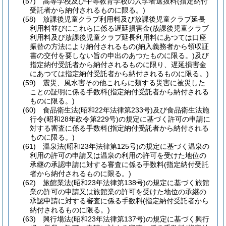
(57)
高等学校及び中等教育学校の入学者選抜料
(指定納付
受託者から納付されるものに限る。)
(58)
放課後児童クラブ利用料及び放課後児童クラブ延長
利用料並びにこれらに係る遅延損害金
(放課後児童クラブ
利用料及び放課後児童クラブ延長利用料にあつては口座
振替の方法により納付されるもの
(納入義務者から領収証
書の交付を要しない旨の申出のあつたものに限る。)
及び
指定納付受託者から納付されるものに限り、遅延損害金
にあつては指定納付受託者から納付されるものに限る。)
(59)
震災、風水害その他これらに類する災害に被災した
ことの証明に係る手数料
(指定納付受託者から納付される
ものに限る。)
(60)
食品衛生法
(昭和22年法律第233号)
及び食品衛生法施
行令
(昭和28年政令第229号)
の規定に基づく許可の申請に
対する審査に係る手数料
(指定納付受託者から納付される
ものに限る。)
(61)
温泉法
(昭和23年法律第125号)
の規定に基づく温泉の
利用の許可の申請又は温泉の利用の許可を受けた地位の
承継の承認申請に対する審査に係る手数料
(指定納付受託
者から納付されるものに限る。)
(62)
旅館業法
(昭和23年法律第138号)
の規定に基づく旅館
業の許可の申請又は旅館業の許可を受けた地位の承継の
承認申請に対する審査に係る手数料
(指定納付受託者から
納付されるものに限る。)
(63)
興行場法
(昭和23年法律第137号)
の規定に基づく興行