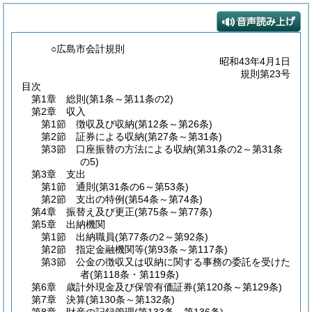
○広島市会計規則
昭和43年4月1日
規則第23号
目次
第1章
総則
(第1条～第11条の2)
第2章
収入
第1節
徴収及び収納
(第12条～第26条)
第2節
証券による収納
(第27条～第31条)
第3節
口座振替の方法による収納
(第31条の2～第31条
の5)
第3章
支出
第1節
通則
(第31条の6～第53条)
第2節
支出の特例
(第54条～第74条)
第4章
振替え及び更正
(第75条～第77条)
第5章
出納機関
第1節
出納職員
(第77条の2～第92条)
第2節
指定金融機関等
(第93条～第117条)
第3節
公金の徴収又は収納に関する事務の委託を受けた
者
(第118条・第119条)
第6章
歳計外現金及び保管有価証券
(第120条～第129条)
第7章
決算
(第130条～第132条)