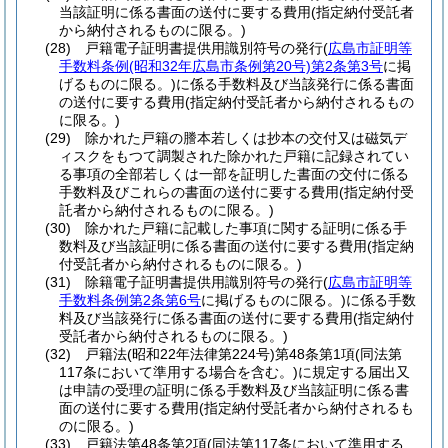
当該証明に係る書面の送付に要する費用
(指定納付受託者
から納付されるものに限る。)
(28)
戸籍電子証明書提供用識別符号の発行
(
広島市証明等
手数料条例
(昭和32年広島市条例第20号)
第2条第3号
に掲
げるものに限る。)
に係る手数料及び当該発行に係る書面
の送付に要する費用
(指定納付受託者から納付されるもの
に限る。)
(29)
除かれた戸籍の謄本若しくは抄本の交付又は磁気デ
ィスクをもつて調製された除かれた戸籍に記録されてい
る事項の全部若しくは一部を証明した書面の交付に係る
手数料及びこれらの書面の送付に要する費用
(指定納付受
託者から納付されるものに限る。)
(30)
除かれた戸籍に記載した事項に関する証明に係る手
数料及び当該証明に係る書面の送付に要する費用
(指定納
付受託者から納付されるものに限る。)
(31)
除籍電子証明書提供用識別符号の発行
(
広島市証明等
手数料条例第2条第6号
に掲げるものに限る。)
に係る手数
料及び当該発行に係る書面の送付に要する費用
(指定納付
受託者から納付されるものに限る。)
(32)
戸籍法
(昭和22年法律第224号)
第48条第1項
(同法第
117条において準用する場合を含む。)
に規定する届出又
は申請の受理の証明に係る手数料及び当該証明に係る書
面の送付に要する費用
(指定納付受託者から納付されるも
のに限る。)
(33)
戸籍法第48条第2項
(同法第117条において準用する