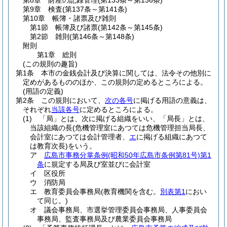
第8章
財産の記録管理
(第133条～第136条)
第9章
検査
(第137条～第141条)
第10章
帳簿・諸票及び雑則
第1節
帳簿及び諸票
(第142条～第145条)
第2節
雑則
(第146条～第148条)
附則
第1章
総則
(この規則の趣旨)
第1条
本市の金銭会計及び決算に関しては、法令その他別に
定めがあるもののほか、この規則の定めるところによる。
(用語の定義)
第2条
この規則において、
次の各号
に掲げる用語の意義は、
それぞれ
当該各号
に定めるところによる。
(1)
「局」とは、次に掲げる組織をいい、「局長」とは、
当該組織の長
(危機管理室にあつては危機管理担当局長、
会計室にあつては会計管理者、
エ
に掲げる組織にあつて
は教育次長)
をいう。
ア
広島市事務分掌条例
(昭和50年広島市条例第81号)
第1
条
に規定する局及び室並びに会計室
イ
区役所
ウ
消防局
エ
教育委員会事務局
(教育機関を含む。
別表第1
におい
て同じ。)
オ
議会事務局、市選挙管理委員会事務局、人事委員会
事務局、監査事務局及び農業委員会事務局