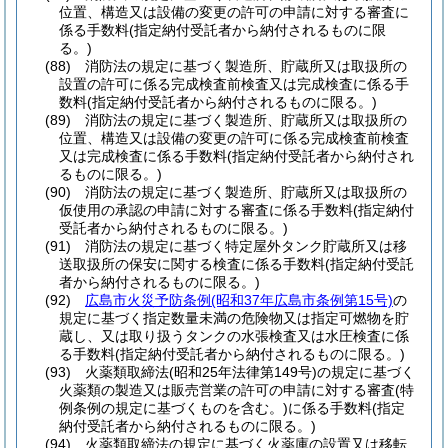
位置、構造又は設備の変更の許可の申請に対する審査に
係る手数料
(指定納付受託者から納付されるものに限
る。)
(88)
消防法の規定に基づく製造所、貯蔵所又は取扱所の
設置の許可に係る完成検査前検査又は完成検査に係る手
数料
(指定納付受託者から納付されるものに限る。)
(89)
消防法の規定に基づく製造所、貯蔵所又は取扱所の
位置、構造又は設備の変更の許可に係る完成検査前検査
又は完成検査に係る手数料
(指定納付受託者から納付され
るものに限る。)
(90)
消防法の規定に基づく製造所、貯蔵所又は取扱所の
仮使用の承認の申請に対する審査に係る手数料
(指定納付
受託者から納付されるものに限る。)
(91)
消防法の規定に基づく特定屋外タンク貯蔵所又は移
送取扱所の保安に関する検査に係る手数料
(指定納付受託
者から納付されるものに限る。)
(92)
広島市火災予防条例
(昭和37年広島市条例第15号)
の
規定に基づく指定数量未満の危険物又は指定可燃物を貯
蔵し、又は取り扱うタンクの水張検査又は水圧検査に係
る手数料
(指定納付受託者から納付されるものに限る。)
(93)
火薬類取締法
(昭和25年法律第149号)
の規定に基づく
火薬類の製造又は販売営業の許可の申請に対する審査
(特
例条例の規定に基づくものを含む。)
に係る手数料
(指定
納付受託者から納付されるものに限る。)
(94)
火薬類取締法の規定に基づく火薬庫の設置又は移転