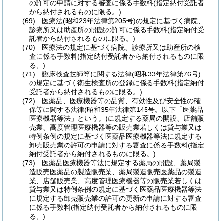
の許可の申請に対する審査に係る手数料
(指定納付受託者
から納付されるものに限る。)
(69)
医療法
(昭和23年法律第205号)
の規定に基づく病院、
診療所又は助産所の開設の許可に係る手数料
(指定納付受
託者から納付されるものに限る。)
(70)
医療法の規定に基づく病院、診療所又は助産所の検
査に係る手数料
(指定納付受託者から納付されるものに限
る。)
(71)
臨床検査技師等に関する法律
(昭和33年法律第76号)
の規定に基づく衛生検査所の登録に係る手数料
(指定納付
受託者から納付されるものに限る。)
(72)
医薬品、医療機器等の品質、有効性及び安全性の確
保等に関する法律
(昭和35年法律第145号。以下「医薬品
医療機器等法」という。)
に規定する薬局の開設、店舗販
売業、高度管理医療機器等の販売業若しくは貸与業又は
特例条例の規定に基づく医薬品医療機器等法に規定する
卸売販売業の許可の申請に対する審査に係る手数料
(指定
納付受託者から納付されるものに限る。)
(73)
医薬品医療機器等法に規定する薬局の開設、薬局製
造販売医薬品の製造販売業、薬局製造販売医薬品の製造
業、店舗販売業、高度管理医療機器等の販売業若しくは
貸与業又は特例条例の規定に基づく医薬品医療機器等法
に規定する卸売販売業の許可の更新の申請に対する審査
に係る手数料
(指定納付受託者から納付されるものに限
る。)