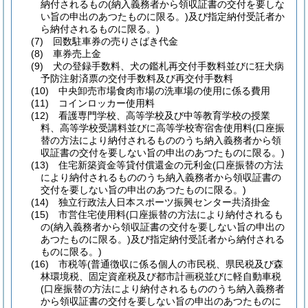
納付されるもの
(納入義務者から領収証書の交付を要しな
い旨の申出のあつたものに限る。)
及び指定納付受託者か
ら納付されるものに限る。)
(7)
回数駐車券の売りさばき代金
(8)
車券売上金
(9)
犬の登録手数料、犬の鑑札再交付手数料並びに狂犬病
予防注射済票の交付手数料及び再交付手数料
(10)
中央卸売市場食肉市場の洗車場の使用に係る費用
(11)
コインロッカー使用料
(12)
看護専門学校、高等学校及び中等教育学校の授業
料、高等学校受講料並びに高等学校寄宿舎使用料
(口座振
替の方法により納付されるもののうち納入義務者から領
収証書の交付を要しない旨の申出のあつたものに限る。)
(13)
住宅新築資金等貸付償還金の元利金
(口座振替の方法
により納付されるもののうち納入義務者から領収証書の
交付を要しない旨の申出のあつたものに限る。)
(14)
独立行政法人日本スポーツ振興センター共済掛金
(15)
市営住宅使用料
(口座振替の方法により納付されるも
の
(納入義務者から領収証書の交付を要しない旨の申出の
あつたものに限る。)
及び指定納付受託者から納付される
ものに限る。)
(16)
市税等
(普通徴収に係る個人の市民税、県民税及び森
林環境税、固定資産税及び都市計画税並びに軽自動車税
(口座振替の方法により納付されるもののうち納入義務者
から領収証書の交付を要しない旨の申出のあつたものに