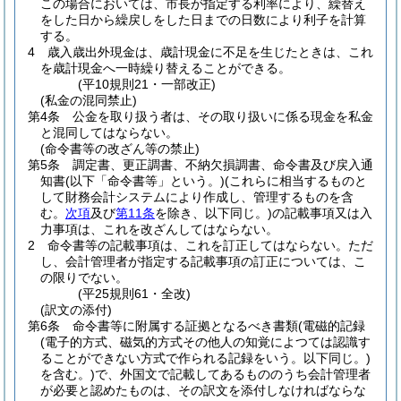
この場合においては、市長が指定する利率により、繰替え
をした日から繰戻しをした日までの日数により利子を計算
する。
4
歳入歳出外現金は、歳計現金に不足を生じたときは、これ
を歳計現金へ一時繰り替えることができる。
(平10規則21・一部改正)
(私金の混同禁止)
第4条
公金を取り扱う者は、その取り扱いに係る現金を私金
と混同してはならない。
(命令書等の改ざん等の禁止)
第5条
調定書、更正調書、不納欠損調書、命令書及び戻入通
知書
(以下「命令書等」という。)
(これらに相当するものと
して財務会計システムにより作成し、管理するものを含
む。
次項
及び
第11条
を除き、以下同じ。)
の記載事項又は入
力事項は、これを改ざんしてはならない。
2
命令書等の記載事項は、これを訂正してはならない。
ただ
し、会計管理者が指定する記載事項の訂正については、こ
の限りでない。
(平25規則61・全改)
(訳文の添付)
第6条
命令書等に附属する証拠となるべき書類
(電磁的記録
(電子的方式、磁気的方式その他人の知覚によつては認識す
ることができない方式で作られる記録をいう。以下同じ。)
を含む。)
で、外国文で記載してあるもののうち会計管理者
が必要と認めたものは、その訳文を添付しなければならな