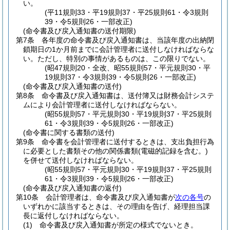
い。
(平11規則33・平19規則37・平25規則61・令3規則
39・令5規則26・一部改正)
(命令書及び戻入通知書の送付期限)
第7条
各年度の命令書及び戻入通知書は、当該年度の出納閉
鎖期日の1か月前までに会計管理者に送付しなければならな
い。
ただし、特別の事情があるものは、この限りでない。
(昭47規則20・全改、昭55規則57・平元規則30・平
19規則37・令3規則39・令5規則26・一部改正)
(命令書及び戻入通知書の送付)
第8条
命令書及び戻入通知書は、送付簿又は財務会計システ
ムにより会計管理者に送付しなければならない。
(昭55規則57・平元規則30・平19規則37・平25規則
61・令3規則39・令5規則26・一部改正)
(命令書に関する書類の送付)
第9条
命令書を会計管理者に送付するときは、支出負担行為
に必要とした書類その他の関係書類
(電磁的記録を含む。)
を併せて送付しなければならない。
(昭55規則57・平元規則30・平19規則37・平25規則
61・令3規則39・令5規則26・一部改正)
(命令書及び戻入通知書の返付)
第10条
会計管理者は、命令書及び戻入通知書が
次の各号
の
いずれかに該当するときは、その理由を告げ、経理担当課
長に返付しなければならない。
(1)
命令書及び戻入通知書が所定の様式でないとき。