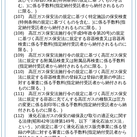
及びその容器の検査
(特例条例の規定に基づくものを含
む。)
に係る手数料
(指定納付受託者から納付されるもの
に限る。)
(107)
高圧ガス保安法の規定に基づく特定施設の保安検査
(特例条例の規定に基づくものを含む。)
に係る手数料
(指
定納付受託者から納付されるものに限る。)
(108)
高圧ガス保安法施行令
(平成9年政令第20号)
の規定
に基づく高圧ガス保安法に規定する容器検査又は容器再
検査に係る手数料
(指定納付受託者から納付されるものに
限る。)
(109)
高圧ガス保安法施行令の規定に基づく高圧ガス保安
法に規定する附属品検査又は附属品再検査に係る手数料
(指定納付受託者から納付されるものに限る。)
(110)
高圧ガス保安法施行令の規定に基づく高圧ガス保安
法に規定する容器検査所の登録又は登録の更新の申請に
対する審査に係る手数料
(指定納付受託者から納付される
ものに限る。)
(111)
高圧ガス保安法施行令の規定に基づく高圧ガス保安
法に規定する容器に充てんする高圧ガスの種類又は圧力
の変更に係る刻印等に係る手数料
(指定納付受託者から納
付されるものに限る。)
(112)
液化石油ガスの保安の確保及び取引の適正化に関す
る法律
(昭和42年法律第149号。以下「液化石油ガス法」
という。)
の規定に基づく液化石油ガス販売事業に係る登
録の申請に対する審査に係る手数料
(指定納付受託者から