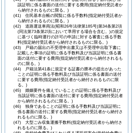
該証明に係る書面の送付に要する費用
(指定納付受託者か
ら納付されるものに限る。)
(41)
住民基本台帳の閲覧に係る手数料
(指定納付受託者か
ら納付されるものに限る。)
(42)
道路運送車両法
(昭和26年法律第185号)
第34条第2項
(同法第73条第2項において準用する場合を含む。)
の規定
に基づく臨時運行の許可の申請に対する審査に係る手数
料
(指定納付受託者から納付されるものに限る。)
(43)
戸籍の届出の不受理申出書又は不受理申出取下書に
記載した事項の証明に係る手数料及び当該証明に係る書
面の送付に要する費用
(指定納付受託者から納付されるも
のに限る。)
(44)
戸籍法第41条に規定する証書の謄本の提出があった
ことの証明に係る手数料及び当該証明に係る書面の送付
に要する費用
(指定納付受託者から納付されるものに限
る。)
(45)
婚姻要件を備えていることの証明に係る手数料及び
当該証明に係る書面の送付に要する費用
(指定納付受託者
から納付されるものに限る。)
(46)
独身であることの証明に係る手数料及び当該証明に
係る書面の送付に要する費用
(指定納付受託者から納付さ
れるものに限る。)
(47)
大型ごみ収集運搬手数料
(指定納付受託者から納付さ
れるものに限る。)