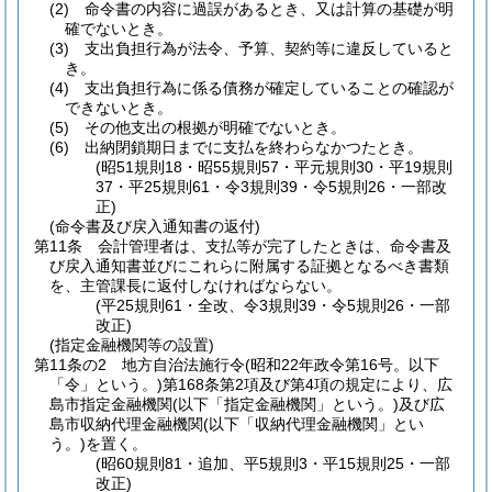
(2)
命令書の内容に過誤があるとき、又は計算の基礎が明
確でないとき。
(3)
支出負担行為が法令、予算、契約等に違反していると
き。
(4)
支出負担行為に係る債務が確定していることの確認が
できないとき。
(5)
その他支出の根拠が明確でないとき。
(6)
出納閉鎖期日までに支払を終わらなかつたとき。
(昭51規則18・昭55規則57・平元規則30・平19規則
37・平25規則61・令3規則39・令5規則26・一部改
正)
(命令書及び戻入通知書の返付)
第11条
会計管理者は、支払等が完了したときは、命令書及
び戻入通知書並びにこれらに附属する証拠となるべき書類
を、主管課長に返付しなければならない。
(平25規則61・全改、令3規則39・令5規則26・一部
改正)
(指定金融機関等の設置)
第11条の2
地方自治法施行令
(昭和22年政令第16号。以下
「令」という。)
第168条第2項及び第4項の規定により、広
島市指定金融機関
(以下「指定金融機関」という。)
及び広
島市収納代理金融機関
(以下「収納代理金融機関」とい
う。)
を置く。
(昭60規則81・追加、平5規則3・平15規則25・一部
改正)