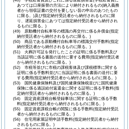
(48)
学校給食費及びこれに係る遅延損害金
(学校給食費に
あつては口座振替の方法により納付されるもの
(納入義務
者から領収証書の交付を要しない旨の申出のあつたもの
に限る。)
及び指定納付受託者から納付されるものに限
り、遅延損害金にあつては指定納付受託者から納付され
るものに限る。)
(49)
原動機付自転車等の標識の再交付に係る弁償金
(指定
納付受託者から納付されるものに限る。)
(50)
商品である原動機付自転車等の標識交付手数料
(指定
納付受託者から納付されるものに限る。)
(51)
火葬許可証を発行したことの証明に係る手数料及び
当該証明に係る書面の送付に要する費用
(指定納付受託者
から納付されるものに限る。)
(52)
市税等並びに市税の課税客体及び課税標準に関する
証明に係る手数料並びに当該証明に係る書面の送付に要
する費用
(指定納付受託者から納付されるものに限る。)
(53)
国民健康保険料及び国民健康保険税並びに国民健康
保険に係る過誤給付返還金に関する証明に係る手数料
(指
定納付受託者から納付されるものに限る。)
(54)
固定資産課税台帳登録事項に関する証明に係る手数
料
(指定納付受託者から納付されるものに限る。)
(55)
固定資産課税台帳の閲覧に係る手数料
(指定納付受託
者から納付されるものに限る。)
(56)
住宅用家屋証明申請手数料
(指定納付受託者から納付
されるものに限る。)