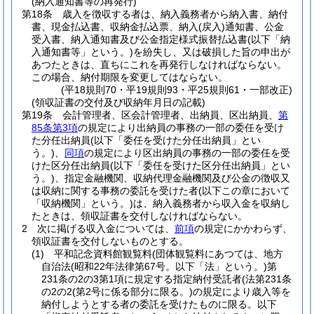
(納入通知書等の再発行)
第18条
歳入を徴収する者は、納入義務者から納入書、納付
書、現金払込書、収納金払込票、納入
(戻入)
通知書、公金
受入書、納入通知書及び公金指定様式振替払込書
(以下「納
入通知書等」という。)
を紛失し、又は破損した旨の申出が
あつたときは、直ちにこれを再発行しなければならない。
この場合、納付期限を変更してはならない。
(平18規則70・平19規則93・平25規則61・一部改正)
(領収証書の交付及び収納年月日の記載)
第19条
会計管理者、区会計管理者、出納員、区出納員、
第
85条第3項
の規定により出納員の事務の一部の委任を受け
た分任出納員
(以下「委任を受けた分任出納員」とい
う。)
、
同項
の規定により区出納員の事務の一部の委任を受
けた区分任出納員
(以下「委任を受けた区分任出納員」とい
う。)
、指定金融機関、収納代理金融機関及び公金の徴収又
は収納に関する事務の委託を受けた者
(以下この章において
「収納機関」という。)
は、納入義務者から収入金を収納し
たときは、領収証書を交付しなければならない。
2
次に掲げる収入金については、
前項
の規定にかかわらず、
領収証書を交付しないものとする。
(1)
平和記念資料館観覧料
(団体観覧料にあつては、地方
自治法
(昭和22年法律第67号。以下「法」という。)
第
231条の2の3第1項に規定する指定納付受託者
(法第231条
の2の2
(第2号に係る部分に限る。)
の規定により歳入等を
納付しようとする者の委託を受けたものに限る。以下