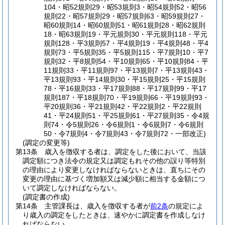
104・昭52規則29・昭53規則3・昭54規則52・昭56
規則22・昭57規則29・昭57規則63・昭59規則27・
昭60規則14・昭60規則51・昭61規則28・昭62規則
18・昭63規則19・平元規則30・平元規則118・平元
規則128・平3規則57・平4規則19・平4規則48・平4
規則73・平5規則35・平5規則115・平7規則10・平7
規則32・平8規則54・平10規則65・平10規則84・平
11規則33・平11規則97・平13規則7・平13規則43・
平13規則93・平14規則30・平15規則25・平15規則
78・平16規則33・平17規則88・平17規則99・平17
規則187・平18規則70・平19規則66・平19規則93・
平20規則36・平21規則42・平22規則2・平22規則
41・平24規則51・平25規則61・平27規則35・令4規
則74・令5規則26・令6規則1・令6規則7・令6規則
50・令7規則4・令7規則43・令7規則72・一部改正)
(調定の変更等)
第13条
歳入を徴収する者は、調定をした後において、当該
調定額につき法令の規定又は調定もれその他の誤り等特別
の理由により変更しなければならないときは、直ちにその
変更の理由に基づく増加額又は減少額に相当する金額につ
いて調定しなければならない。
(調定書の作成)
第14条
主管課長は、歳入を徴収する者が
前2条
の規定によ
り歳入の調定をしたときは、速やかに調定書を作成しなけ
ればならない。