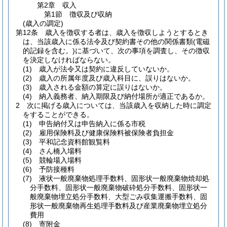
第2章
収入
第1節
徴収及び収納
(歳入の調定)
第12条
歳入を徴収する者は、歳入を徴収しようとするとき
は、当該歳入に係る法令及び契約書その他の関係書類
(電磁
的記録を含む。)
に基づいて、次の事項を調査し、その徴収
を決定しなければならない。
(1)
歳入が法令又は契約に違反していないか。
(2)
歳入の所属年度及び歳入科目に、誤りはないか。
(3)
歳入される金額の算定に誤りはないか。
(4)
納入義務者、納入期限及び納付場所が適正であるか。
2
次に掲げる歳入については、当該歳入を収納した時に調定
をすることができる。
(1)
申告納付又は申告納入に係る市税
(2)
雇用保険料及び健康保険料被保険者負担金
(3)
平和記念資料館観覧料
(4)
さん橋入場料
(5)
競輪場入場料
(6)
予防接種料
(7)
液状一般廃棄物処理手数料、固形状一般廃棄物焼却処
分手数料、固形状一般廃棄物破砕処分手数料、固形状一
般廃棄物埋立処分手数料、大型ごみ収集運搬手数料、固
形状一般廃棄物再生処理手数料及び産業廃棄物埋立処分
費用
(8)
寄附金