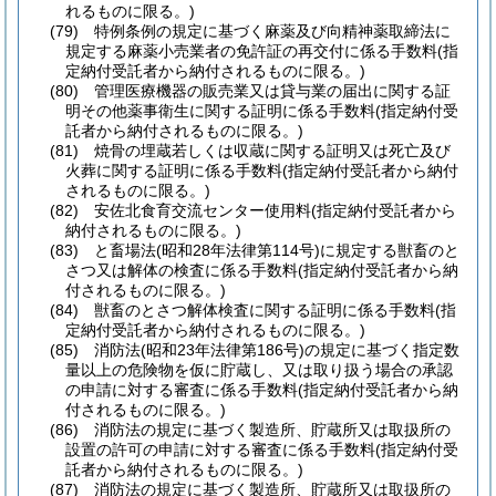
れるものに限る。)
(79)
特例条例の規定に基づく麻薬及び向精神薬取締法に
規定する麻薬小売業者の免許証の再交付に係る手数料
(指
定納付受託者から納付されるものに限る。)
(80)
管理医療機器の販売業又は貸与業の届出に関する証
明その他薬事衛生に関する証明に係る手数料
(指定納付受
託者から納付されるものに限る。)
(81)
焼骨の埋蔵若しくは収蔵に関する証明又は死亡及び
火葬に関する証明に係る手数料
(指定納付受託者から納付
されるものに限る。)
(82)
安佐北食育交流センター使用料
(指定納付受託者から
納付されるものに限る。)
(83)
と畜場法
(昭和28年法律第114号)
に規定する獣畜のと
さつ又は解体の検査に係る手数料
(指定納付受託者から納
付されるものに限る。)
(84)
獣畜のとさつ解体検査に関する証明に係る手数料
(指
定納付受託者から納付されるものに限る。)
(85)
消防法
(昭和23年法律第186号)
の規定に基づく指定数
量以上の危険物を仮に貯蔵し、又は取り扱う場合の承認
の申請に対する審査に係る手数料
(指定納付受託者から納
付されるものに限る。)
(86)
消防法の規定に基づく製造所、貯蔵所又は取扱所の
設置の許可の申請に対する審査に係る手数料
(指定納付受
託者から納付されるものに限る。)
(87)
消防法の規定に基づく製造所、貯蔵所又は取扱所の