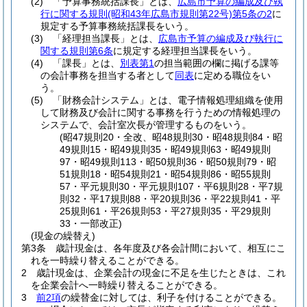
(2)
「予算事務統括課長」とは、
広島市予算の編成及び執
行に関する規則
(昭和43年広島市規則第22号)
第5条の2
に
規定する予算事務統括課長をいう。
(3)
「経理担当課長」とは、
広島市予算の編成及び執行に
関する規則第6条
に規定する経理担当課長をいう。
(4)
「課長」とは、
別表第1
の担当範囲の欄に掲げる課等
の会計事務を担当する者として
同表
に定める職位をい
う。
(5)
「財務会計システム」とは、電子情報処理組織を使用
して財務及び会計に関する事務を行うための情報処理の
システムで、会計室次長が管理するものをいう。
(昭47規則20・全改、昭48規則30・昭48規則84・昭
49規則15・昭49規則35・昭49規則63・昭49規則
97・昭49規則113・昭50規則36・昭50規則79・昭
51規則18・昭54規則21・昭54規則86・昭55規則
57・平元規則30・平元規則107・平6規則28・平7規
則32・平17規則88・平20規則36・平22規則41・平
25規則61・平26規則53・平27規則35・平29規則
33・一部改正)
(現金の繰替え)
第3条
歳計現金は、各年度及び各会計間において、相互にこ
れを一時繰り替えることができる。
2
歳計現金は、企業会計の現金に不足を生じたときは、これ
を企業会計へ一時繰り替えることができる。
3
前2項
の繰替金に対しては、利子を付けることができる。