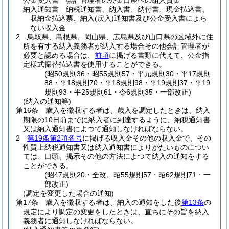
公金受入書 会計管理者の公金口座への組入資金
納入通知書 納税通知書、納入書、納付書、現金払込書、
収納金払込票、納入
(戻入)
通知書及び公金受入書によら
ない収入金
2
鳥取県、島根県、岡山県、広島県及び山口県の区域外に住
所を有する納入義務者が納入する場合その他会計管理者が
必要と認める場合は、
前項
に掲げる書類に代えて、公金指
定様式振替払込書を使用することができる。
(昭50規則36・昭55規則57・平元規則30・平17規則
88・平18規則70・平18規則98・平19規則37・平19
規則93・平25規則61・令6規則35・一部改正)
(納入の通知等)
第16条
歳入を徴収する者は、歳入を調定したときは、納入
期限の10日前までに納入者に到達するように、納税通知書
又は納入通知書によつて通知しなければならない。
2
第19条第2項各号
に掲げる収入金その他の収入金で、その
性質上納税通知書又は納入通知書によりがたいものについ
ては、口頭、掲示その他の方法によつて納入の通知をする
ことができる。
(昭47規則20・全改、昭55規則57・昭62規則71・一
部改正)
(調定を変更した場合の通知)
第17条
歳入を徴収する者は、納入の通知をした後
第13条
の
規定により調定の変更をしたときは、直ちにその旨を納入
義務者に通知しなければならない。