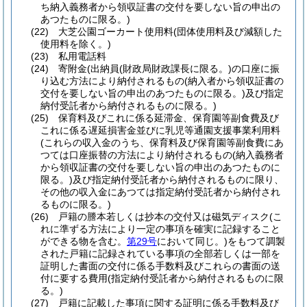
ち納入義務者から領収証書の交付を要しない旨の申出の
あつたものに限る。)
(22)
大芝公園ゴーカート使用料
(団体使用料及び減額した
使用料を除く。)
(23)
私用電話料
(24)
寄附金
(出納員
(財政局財政課長に限る。)
の口座に振
り込む方法により納付されるもの
(納入者から領収証書の
交付を要しない旨の申出のあつたものに限る。)
及び指定
納付受託者から納付されるものに限る。)
(25)
保育料及びこれに係る延滞金、保育園等副食費及び
これに係る遅延損害金並びに乳児等通園支援事業利用料
(これらの収入金のうち、保育料及び保育園等副食費にあ
つては口座振替の方法により納付されるもの
(納入義務者
から領収証書の交付を要しない旨の申出のあつたものに
限る。)
及び指定納付受託者から納付されるものに限り、
その他の収入金にあつては指定納付受託者から納付され
るものに限る。)
(26)
戸籍の謄本若しくは抄本の交付又は磁気ディスク
(こ
れに準ずる方法により一定の事項を確実に記録すること
ができる物を含む。
第29号
において同じ。)
をもつて調製
された戸籍に記録されている事項の全部若しくは一部を
証明した書面の交付に係る手数料及びこれらの書面の送
付に要する費用
(指定納付受託者から納付されるものに限
る。)
(27)
戸籍に記載した事項に関する証明に係る手数料及び