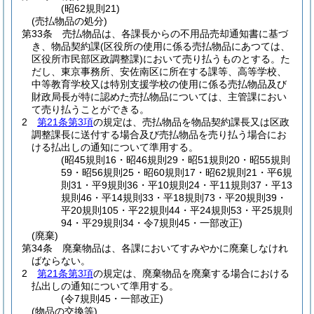
(昭62規則21)
(売払物品の処分)
第33条
売払物品は、各課長からの不用品売却通知書に基づ
き、物品契約課
(区役所の使用に係る売払物品にあつては、
区役所市民部区政調整課)
において売り払うものとする。
た
だし、東京事務所、安佐南区に所在する課等、高等学校、
中等教育学校又は特別支援学校の使用に係る売払物品及び
財政局長が特に認めた売払物品については、主管課におい
て売り払うことができる。
2
第21条第3項
の規定は、売払物品を物品契約課長又は区政
調整課長に送付する場合及び売払物品を売り払う場合にお
ける払出しの通知について準用する。
(昭45規則16・昭46規則29・昭51規則20・昭55規則
59・昭56規則25・昭60規則17・昭62規則21・平6規
則31・平9規則36・平10規則24・平11規則37・平13
規則46・平14規則33・平18規則73・平20規則39・
平20規則105・平22規則44・平24規則53・平25規則
94・平29規則34・令7規則45・一部改正)
(廃棄)
第34条
廃棄物品は、各課においてすみやかに廃棄しなけれ
ばならない。
2
第21条第3項
の規定は、廃棄物品を廃棄する場合における
払出しの通知について準用する。
(令7規則45・一部改正)
(物品の交換等)