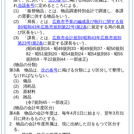
除く。)
において、
次の各号
に掲げる用語の意義は、それぞ
れ
当該各号
に定めるところによる。
(1)
「振替物品」とは、物品調達特別会計で調達し、各課
の需要に供する物品をいう。
(2)
「局長」とは、
広島市予算の編成及び執行に関する規
則
(昭和43年広島市規則第22号)
第2条
に規定する局の長及
び区長をいう。
(3)
「課長」とは、
広島市会計規則
(昭和43年広島市規則
第23号)
第2条
に規定する課長をいう。
(昭45規則16・昭48規則33・昭49規則37・昭50規則
82・昭51規則20・昭54規則24・昭54規則83・昭55
規則59・平22規則44・一部改正)
(物品の分類)
第3条
物品は、
次の各号
に掲げる分類により区分して整理し
なければならない。
(1)
備品
(2)
消耗品
(3)
原材料
(4)
雑品
(令7規則45・一部改正)
(物品の会計年度区分)
第4条
物品の会計年度は、毎年4月1日に始まり、翌年3月31
日に終わるものとする。
2
物品の会計年度所属は、現に出納した日をもつて区分す
る。