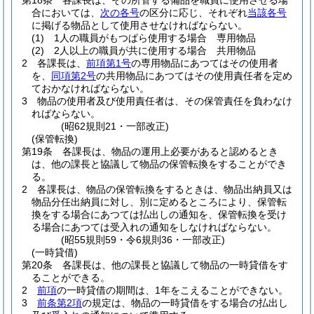
第18条
各課長は、その所管する備品を職員に使用させる場
合においては、
次の各号
の区分に応じ、それぞれ
当該各号
に掲げる物品として使用させなければならない。
(1)
1人の職員がもつぱら使用する場合 専用物品
(2)
2人以上の職員が共に使用する場合 共用物品
2
各課長は、
前項第1号
の専用物品にあつてはその使用者
を、
同項第2号
の共用物品にあつてはその使用責任者を定め
ておかなければならない。
3
物品の使用者及び使用責任者は、その保管責任を負わなけ
ればならない。
(昭62規則21・一部改正)
(保管転換)
第19条
各課長は、物品の運用上必要があると認めるとき
は、他の課長と協議して物品の保管転換をすることができ
る。
2
各課長は、物品の保管転換をするときは、物品出納員又は
物品分任出納員に対し、別に定めるところにより、保管転
換をする場合にあつては払出しの通知を、保管転換を受け
る場合にあつては受入れの通知をしなければならない。
(昭55規則59・令6規則36・一部改正)
(一時貸借)
第20条
各課長は、他の課長と協議して物品の一時貸借をす
ることができる。
2
前項
の一時貸借の期間は、1年をこえることができない。
3
前条第2項
の規定は、物品の一時貸借をする場合の払出し