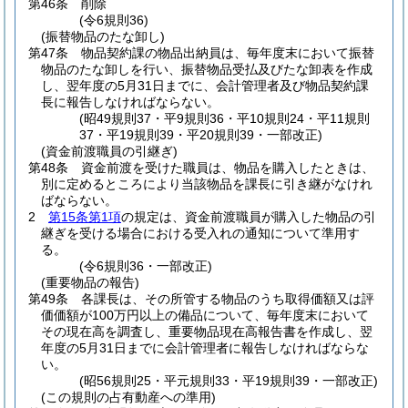
第46条
削除
(令6規則36)
(振替物品のたな卸し)
第47条
物品契約課の物品出納員は、毎年度末において振替
物品のたな卸しを行い、振替物品受払及びたな卸表を作成
し、翌年度の5月31日までに、会計管理者及び物品契約課
長に報告しなければならない。
(昭49規則37・平9規則36・平10規則24・平11規則
37・平19規則39・平20規則39・一部改正)
(資金前渡職員の引継ぎ)
第48条
資金前渡を受けた職員は、物品を購入したときは、
別に定めるところにより当該物品を課長に引き継がなけれ
ばならない。
2
第15条第1項
の規定は、資金前渡職員が購入した物品の引
継ぎを受ける場合における受入れの通知について準用す
る。
(令6規則36・一部改正)
(重要物品の報告)
第49条
各課長は、その所管する物品のうち取得価額又は評
価価額が100万円以上の備品について、毎年度末において
その現在高を調査し、重要物品現在高報告書を作成し、翌
年度の5月31日までに会計管理者に報告しなければならな
い。
(昭56規則25・平元規則33・平19規則39・一部改正)
(この規則の占有動産への準用)