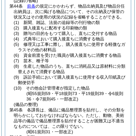
(記録の省略)
第44条
前条
の規定にかかわらず、物品出納員及び物品分任
出納員は、次に掲げる物品について、その出納及び保管の
状況又はその使用の状況の記録を省略することができる。
(1)
新聞、雑誌、法規の追録等の刊行物の類
(2)
購入後直ちに配布する印刷物の類
(3)
贈与の目的をもつて購入し、直ちに交付する物品
(4)
式典等において購入後直ちに消費する物品
(5)
修理又は工事に際し、購入後直ちに使用する軽微なガ
ラスその他の材料品
(6)
資金前渡を受けた職員が購入後直ちに消費する物品
(7)
苗木、種子等
(8)
生産した物品のうち、直ちに消耗品又は原材料に分類
替えされて消費する物品
(9)
訴訟手続において購入後直ちに使用する収入印紙及び
郵便切手
(10)
その他会計管理者が指定した物品
(昭55規則59・平18規則73・平19規則39・令6規則
36・令7規則45・一部改正)
(備品の整理)
第45条
各課長は、備品に備品整理票を貼付し、その分類を
明らかにしておかなければならない。
ただし、動物、美術
品等の備品で備品整理票を貼付することが困難又は不適当
なものについては、この限りでない。
(昭61規則31・一部改正)