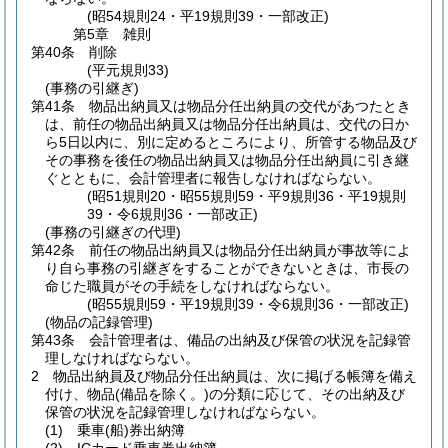
(昭54規則24・平19規則39・一部改正)
第5章
雑則
第40条
削除
(平元規則33)
(事務の引継ぎ)
第41条
物品出納員又は物品分任出納員の交代があつたとき
は、前任の物品出納員又は物品分任出納員は、交代の日か
ら5日以内に、別に定めるところにより、所管する物品及び
その事務を後任の物品出納員又は物品分任出納員に引き継
ぐとともに、会計管理者に報告しなければならない。
(昭51規則20・昭55規則59・平9規則36・平19規則
39・令6規則36・一部改正)
(事務の引継ぎの代理)
第42条
前任の物品出納員又は物品分任出納員が事故等によ
り自ら事務の引継ぎをすることができないときは、市長の
命じた職員がその手続をしなければならない。
(昭55規則59・平19規則39・令6規則36・一部改正)
(物品の記録管理)
第43条
会計管理者は、備品の出納及び保管の状況を記録管
理しなければならない。
2
物品出納員及び物品分任出納員は、次に掲げる帳簿を備え
付け、物品
(備品を除く。)
の分類に応じて、その出納及び
保管の状況を記録管理しなければならない。
(1)
乗車
(船)
券出納簿