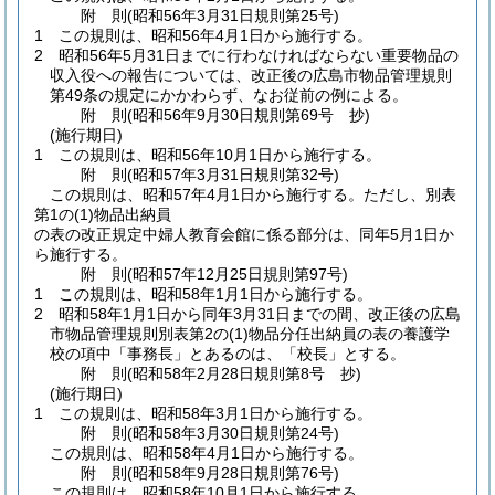
附
則
(昭和56年3月31日
規則第25号)
1
この規則は、昭和56年4月1日から施行する。
2
昭和56年5月31日までに行わなければならない重要物品の
収入役への報告については、改正後の広島市物品管理規則
第49条の規定にかかわらず、なお従前の例による。
附
則
(昭和56年9月30日
規則第69号 抄)
(施行期日)
1
この規則は、昭和56年10月1日から施行する。
附
則
(昭和57年3月31日
規則第32号)
この規則は、昭和57年4月1日から施行する。
ただし、別表
第1の
(1)
物品出納員
の表の改正規定中婦人教育会館に係る部分は、同年5月1日か
ら施行する。
附
則
(昭和57年12月25日
規則第97号)
1
この規則は、昭和58年1月1日から施行する。
2
昭和58年1月1日から同年3月31日までの間、改正後の広島
市物品管理規則別表第2の
(1)
物品分任出納員の表の養護学
校の項中「事務長」とあるのは、「校長」とする。
附
則
(昭和58年2月28日
規則第8号 抄)
(施行期日)
1
この規則は、昭和58年3月1日から施行する。
附
則
(昭和58年3月30日
規則第24号)
この規則は、昭和58年4月1日から施行する。
附
則
(昭和58年9月28日
規則第76号)
この規則は、昭和58年10月1日から施行する。