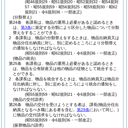
(昭46規則29・昭51規則20・昭52規則32・昭54規則
57・昭55規則59・昭56規則25・昭59規則30・昭62
規則21・令6規則36・一部改正)
(分類替え)
第24条
各課長は、物品の運用上必要があると認めるとき
は、
第3条
に規定する分類により区分した物品について分類
替えをすることができる。
2
各課長は、物品の分類替えをするときは、物品出納員又は
物品分任出納員に対し、別に定めるところにより分類替え
の通知をしなければならない。
(昭55規則59・昭62規則21・令6規則36・一部改正)
(物品の統合)
第25条
各課長は、物品の運用上必要があると認めるとき
は、物品を公有財産又は他の物品の従物として統合するこ
とができる。
2
各課長は、物品を統合するときは、物品出納員又は物品分
任出納員に対し、別に定めるところにより統合の通知をし
なければならない。
(昭55規則59・昭62規則21・令6規則36・一部改正)
(物品の交付請求)
第26条
物品の交付を受けようとする者は、課長
(物品分任出
納員となるべき職にある者を含む。
第29条
において同じ。)
に物品の交付請求をしなければならない。
(昭55規則59・令6規則36・一部改正)
(振替物品の請求)