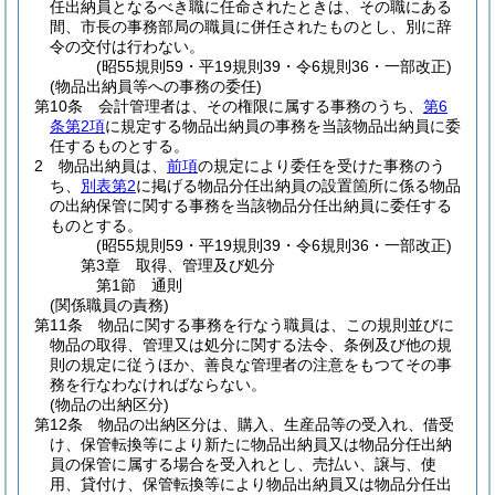
任出納員となるべき職に任命されたときは、その職にある
間、市長の事務部局の職員に併任されたものとし、別に辞
令の交付は行わない。
(昭55規則59・平19規則39・令6規則36・一部改正)
(物品出納員等への事務の委任)
第10条
会計管理者は、その権限に属する事務のうち、
第6
条第2項
に規定する物品出納員の事務を当該物品出納員に委
任するものとする。
2
物品出納員は、
前項
の規定により委任を受けた事務のう
ち、
別表第2
に掲げる物品分任出納員の設置箇所に係る物品
の出納保管に関する事務を当該物品分任出納員に委任する
ものとする。
(昭55規則59・平19規則39・令6規則36・一部改正)
第3章
取得、管理及び処分
第1節
通則
(関係職員の責務)
第11条
物品に関する事務を行なう職員は、この規則並びに
物品の取得、管理又は処分に関する法令、条例及び他の規
則の規定に従うほか、善良な管理者の注意をもつてその事
務を行なわなければならない。
(物品の出納区分)
第12条
物品の出納区分は、購入、生産品等の受入れ、借受
け、保管転換等により新たに物品出納員又は物品分任出納
員の保管に属する場合を受入れとし、売払い、譲与、使
用、貸付け、保管転換等により物品出納員又は物品分任出