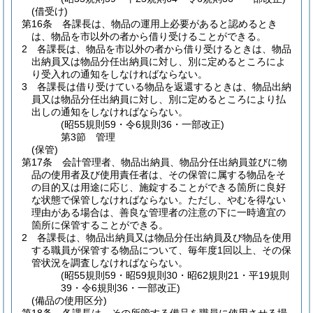
(借受け)
第16条
各課長は、物品の運用上必要があると認めるとき
は、物品を市以外の者から借り受けることができる。
2
各課長は、物品を市以外の者から借り受けるときは、物品
出納員又は物品分任出納員に対し、別に定めるところによ
り受入れの通知をしなければならない。
3
各課長は借り受けている物品を返還するときは、物品出納
員又は物品分任出納員に対し、別に定めるところにより払
出しの通知をしなければならない。
(昭55規則59・令6規則36・一部改正)
第3節
管理
(保管)
第17条
会計管理者、物品出納員、物品分任出納員並びに物
品の使用者及び使用責任者は、その保管に属する物品をそ
の目的又は用途に応じ、施錠することができる箇所に良好
な状態で保管しなければならない。
ただし、やむを得ない
理由がある場合は、善良な管理者の注意の下に一時適宜の
箇所に保管することができる。
2
各課長は、物品出納員又は物品分任出納員及び物品を使用
する職員が保管する物品について、毎年度1回以上、その保
管状況を調査しなければならない。
(昭55規則59・昭59規則30・昭62規則21・平19規則
39・令6規則36・一部改正)
(備品の使用区分)