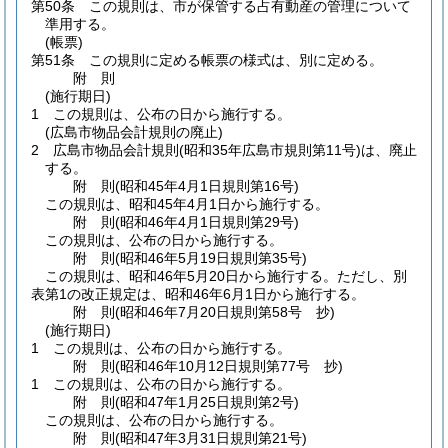
第50条
この規則は、市が保管する占有動産の管理について
準用する。
(帳票)
第51条
この規則に定める帳票の様式は、別に定める。
附
則
(施行期日)
1
この規則は、公布の日から施行する。
(広島市物品会計規則の廃止)
2
広島市物品会計規則
(昭和35年広島市規則第11号)
は、廃止
する。
附
則
(昭和45年4月1日
規則第16号)
この規則は、昭和45年4月1日から施行する。
附
則
(昭和46年4月1日
規則第29号)
この規則は、公布の日から施行する。
附
則
(昭和46年5月19日
規則第35号)
この規則は、昭和46年5月20日から施行する。
ただし、別
表第1の改正規定は、昭和46年6月1日から施行する。
附
則
(昭和46年7月20日
規則第58号 抄)
(施行期日)
1
この規則は、公布の日から施行する。
附
則
(昭和46年10月12日
規則第77号 抄)
1
この規則は、公布の日から施行する。
附
則
(昭和47年1月25日
規則第2号)
この規則は、公布の日から施行する。
附
則
(昭和47年3月31日
規則第21号)