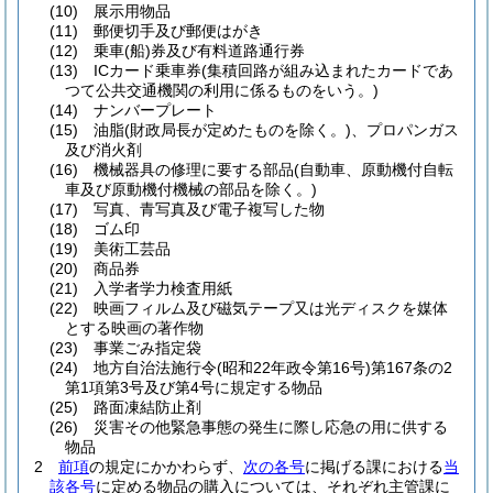
(10)
展示用物品
(11)
郵便切手及び郵便はがき
(12)
乗車
(船)
券及び有料道路通行券
(13)
ICカード乗車券
(集積回路が組み込まれたカードであ
つて公共交通機関の利用に係るものをいう。)
(14)
ナンバープレート
(15)
油脂
(財政局長が定めたものを除く。)
、プロパンガス
及び消火剤
(16)
機械器具の修理に要する部品
(自動車、原動機付自転
車及び原動機付機械の部品を除く。)
(17)
写真、青写真及び電子複写した物
(18)
ゴム印
(19)
美術工芸品
(20)
商品券
(21)
入学者学力検査用紙
(22)
映画フィルム及び磁気テープ又は光ディスクを媒体
とする映画の著作物
(23)
事業ごみ指定袋
(24)
地方自治法施行令
(昭和22年政令第16号)
第167条の2
第1項第3号及び第4号に規定する物品
(25)
路面凍結防止剤
(26)
災害その他緊急事態の発生に際し応急の用に供する
物品
2
前項
の規定にかかわらず、
次の各号
に掲げる課における
当
該各号
に定める物品の購入については、それぞれ主管課に