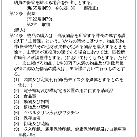
納員の保管を離れる場合を払出しとする。
(昭55規則59・令6規則36・一部改正)
第13条
削除
(平22規則79)
第2節
取得
(購入)
第14条
物品の購入は、当該物品を所管する課長の属する課
(以下「主管課」という。)
からの請求に基づき、物品契約
課
(振替物品その他財政局長が定める物品を購入するときを
除き、主管課が区役所の課である場合にあつては、区役所
市民部区政調整課とする。)
において行うものとする。
ただ
し、次に掲げる物品、1件30万円未満の物品及び財政局長
が特に認めた物品の購入は、主管課において行うものとす
る。
(1)
図書及び定期刊行物
(光ディスクを媒体とするものを
含む。)
(2)
電子複写及び模写電送装置の用に供する消耗品
(3)
食品類
(4)
動物及び飼料
(5)
植物及び肥料
(6)
ツベルクリン液及びワクチン
(7)
保存血液
(8)
切花及び花輪
(9)
収入印紙、雇用保険印紙、健康保険印紙及び自動車重
量税印紙