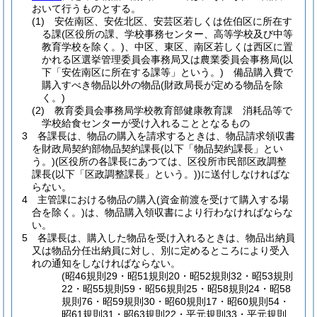
おいて行うものとする。
(1)
安佐南区、安佐北区、安芸区若しくは佐伯区に所在す
る課
(区役所の課、学校事務センター、高等学校及び中等
教育学校を除く。)
、中区、東区、南区若しくは西区に置
かれる区選挙管理委員会事務局又は農業委員会事務局
(以
下「安佐南区に所在する課等」という。)
備品購入費で
購入すべき物品以外の物品
(財政局長が定める物品を除
く。)
(2)
教育委員会事務局学校教育部健康教育課 消耗品等で
学校給食センターが受け入れることとなるもの
3
各課長は、物品の購入を請求するときは、物品請求領収書
を財政局契約部物品契約課長
(以下「物品契約課長」とい
う。)
(区役所の各課長にあつては、区役所市民部区政調整
課長
(以下「区政調整課長」という。)
)
に送付しなければな
らない。
4
主管課における物品の購入
(資金前渡を受けて購入する場
合を除く。)
は、物品購入領収書により行わなければならな
い。
5
各課長は、購入した物品を受け入れるときは、物品出納員
又は物品分任出納員に対し、別に定めるところにより受入
れの通知をしなければならない。
(昭46規則29・昭51規則20・昭52規則32・昭53規則
22・昭55規則59・昭56規則25・昭58規則24・昭58
規則76・昭59規則30・昭60規則17・昭60規則54・
昭61規則31・昭63規則22・平元規則33・平元規則