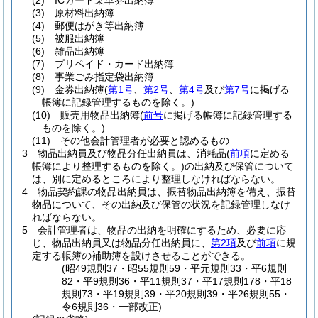
(2)
ICカード乗車券出納簿
(3)
原材料出納簿
(4)
郵便はがき等出納簿
(5)
被服出納簿
(6)
雑品出納簿
(7)
プリペイド・カード出納簿
(8)
事業ごみ指定袋出納簿
(9)
金券出納簿
(
第1号
、
第2号
、
第4号
及び
第7号
に掲げる
帳簿に記録管理するものを除く。)
(10)
販売用物品出納簿
(
前号
に掲げる帳簿に記録管理する
ものを除く。)
(11)
その他会計管理者が必要と認めるもの
3
物品出納員及び物品分任出納員は、消耗品
(
前項
に定める
帳簿により整理するものを除く。)
の出納及び保管について
は、別に定めるところにより整理しなければならない。
4
物品契約課の物品出納員は、振替物品出納簿を備え、振替
物品について、その出納及び保管の状況を記録管理しなけ
ればならない。
5
会計管理者は、物品の出納を明確にするため、必要に応
じ、物品出納員又は物品分任出納員に、
第2項
及び
前項
に規
定する帳簿の補助簿を設けさせることができる。
(昭49規則37・昭55規則59・平元規則33・平6規則
82・平9規則36・平11規則37・平17規則178・平18
規則73・平19規則39・平20規則39・平26規則55・
令6規則36・一部改正)