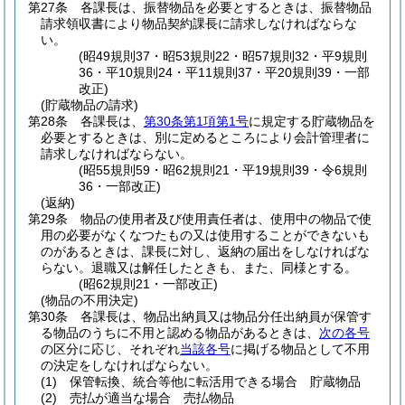
第27条
各課長は、振替物品を必要とするときは、振替物品
請求領収書により物品契約課長に請求しなければならな
い。
(昭49規則37・昭53規則22・昭57規則32・平9規則
36・平10規則24・平11規則37・平20規則39・一部
改正)
(貯蔵物品の請求)
第28条
各課長は、
第30条第1項第1号
に規定する貯蔵物品を
必要とするときは、別に定めるところにより会計管理者に
請求しなければならない。
(昭55規則59・昭62規則21・平19規則39・令6規則
36・一部改正)
(返納)
第29条
物品の使用者及び使用責任者は、使用中の物品で使
用の必要がなくなつたもの又は使用することができないも
のがあるときは、課長に対し、返納の届出をしなければな
らない。
退職又は解任したときも、また、同様とする。
(昭62規則21・一部改正)
(物品の不用決定)
第30条
各課長は、物品出納員又は物品分任出納員が保管す
る物品のうちに不用と認める物品があるときは、
次の各号
の区分に応じ、それぞれ
当該各号
に掲げる物品として不用
の決定をしなければならない。
(1)
保管転換、統合等他に転活用できる場合 貯蔵物品
(2)
売払が適当な場合 売払物品