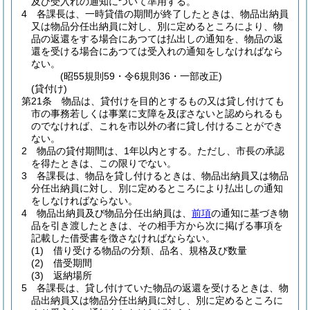
及び受入れの通知について準用する。
4
各課長は、一時貸借の期間が終了したときは、物品出納員
又は物品分任出納員に対し、別に定めるところにより、物
品の返還をする場合にあつては払出しの通知を、物品の返
還を受ける場合にあつては受入れの通知をしなければなら
ない。
(昭55規則59・令6規則36・一部改正)
(貸付け)
第21条
物品は、貸付けを目的とするもの又は貸し付けても
市の事務若しくは事業に支障を及ぼさないと認められるも
のでなければ、これを市以外の者に貸し付けることができ
ない。
2
物品の貸付期間は、1年以内とする。
ただし、市長の承認
を得たときは、この限りでない。
3
各課長は、物品を貸し付けるときは、物品出納員又は物品
分任出納員に対し、別に定めるところにより払出しの通知
をしなければならない。
4
物品出納員及び物品分任出納員は、
前項
の通知に基づき物
品を引き渡したときは、その相手方から次に掲げる事項を
記載した借受書を徴さなければならない。
(1)
借り受ける物品の分類、品名、規格及び数量
(2)
借受期間
(3)
返納場所
5
各課長は、貸し付けていた物品の返還を受けるときは、物
品出納員又は物品分任出納員に対し、別に定めるところに