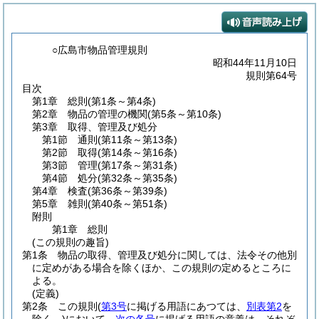
○広島市物品管理規則
昭和44年11月10日
規則第64号
目次
第1章
総則
(第1条～第4条)
第2章
物品の管理の機関
(第5条～第10条)
第3章
取得、管理及び処分
第1節
通則
(第11条～第13条)
第2節
取得
(第14条～第16条)
第3節
管理
(第17条～第31条)
第4節
処分
(第32条～第35条)
第4章
検査
(第36条～第39条)
第5章
雑則
(第40条～第51条)
附則
第1章
総則
(この規則の趣旨)
第1条
物品の取得、管理及び処分に関しては、法令その他別
に定めがある場合を除くほか、この規則の定めるところに
よる。
(定義)
第2条
この規則
(
第3号
に掲げる用語にあつては、
別表第2
を