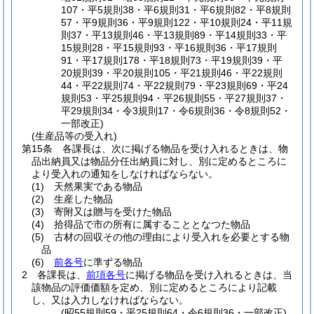
107・平5規則38・平6規則31・平6規則82・平8規則
57・平9規則36・平9規則122・平10規則24・平11規
則37・平13規則46・平13規則89・平14規則33・平
15規則28・平15規則93・平16規則36・平17規則
91・平17規則178・平18規則73・平19規則39・平
20規則39・平20規則105・平21規則46・平22規則
44・平22規則74・平22規則79・平23規則69・平24
規則53・平25規則94・平26規則55・平27規則37・
平29規則34・令3規則17・令6規則36・令8規則52・
一部改正)
(生産品等の受入れ)
第15条
各課長は、次に掲げる物品を受け入れるときは、物
品出納員又は物品分任出納員に対し、別に定めるところに
より受入れの通知をしなければならない。
(1)
天然果実である物品
(2)
生産した物品
(3)
寄附又は贈与を受けた物品
(4)
拾得品で市の所有に属することとなつた物品
(5)
古材の回収その他の理由により受入れを必要とする物
品
(6)
前各号
に準ずる物品
2
各課長は、
前項各号
に掲げる物品を受け入れるときは、当
該物品の評価価額を定め、別に定めるところにより記載
し、又は入力しなければならない。
(昭55規則59・平25規則64・令6規則36・一部改正)