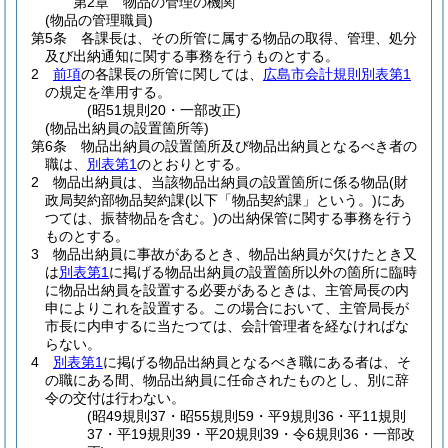
第2章
物品の管理の機関
(物品の管理職員)
第5条
各課長は、その所管に属する物品の取得、管理、処分
及び出納通知に関する事務を行うものとする。
2
前項
の各課長の所管に関しては、
広島市会計規則別表第1
の規定を準用する。
(昭51規則20・一部改正)
(物品出納員の設置箇所等)
第6条
物品出納員の設置箇所及び物品出納員となるべき者の
職は、
別表第1
のとおりとする。
2
物品出納員は、当該物品出納員の設置箇所に係る物品
(財
政局契約部物品契約課
(以下「物品契約課」という。)
にあ
つては、振替物品を含む。)
の出納保管に関する事務を行う
ものとする。
3
物品出納員に事故があるとき、物品出納員が欠けたとき又
は
別表第1
に掲げる物品出納員の設置箇所以外の箇所に臨時
に物品出納員を設置する必要があるときは、主管局長の内
申によりこれを設置する。
この場合において、主管局長が
市長に内申するに当たつては、会計管理者を経なければな
らない。
4
別表第1
に掲げる物品出納員となるべき職にある者は、そ
の職にある間、物品出納員に任命されたものとし、別に辞
令の交付は行わない。
(昭49規則37・昭55規則59・平9規則36・平11規則
37・平19規則39・平20規則39・令6規則36・一部改