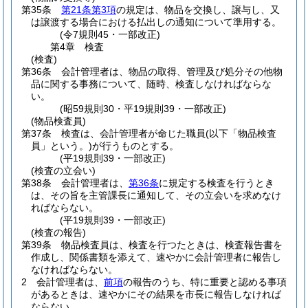
第35条
第21条第3項
の規定は、物品を交換し、譲与し、又
は譲渡する場合における払出しの通知について準用する。
(令7規則45・一部改正)
第4章
検査
(検査)
第36条
会計管理者は、物品の取得、管理及び処分その他物
品に関する事務について、随時、検査しなければならな
い。
(昭59規則30・平19規則39・一部改正)
(物品検査員)
第37条
検査は、会計管理者が命じた職員
(以下「物品検査
員」という。)
が行うものとする。
(平19規則39・一部改正)
(検査の立会い)
第38条
会計管理者は、
第36条
に規定する検査を行うとき
は、その旨を主管課長に通知して、その立会いを求めなけ
ればならない。
(平19規則39・一部改正)
(検査の報告)
第39条
物品検査員は、検査を行つたときは、検査報告書を
作成し、関係書類を添えて、速やかに会計管理者に報告し
なければならない。
2
会計管理者は、
前項
の報告のうち、特に重要と認める事項
があるときは、速やかにその結果を市長に報告しなければ
ならない。