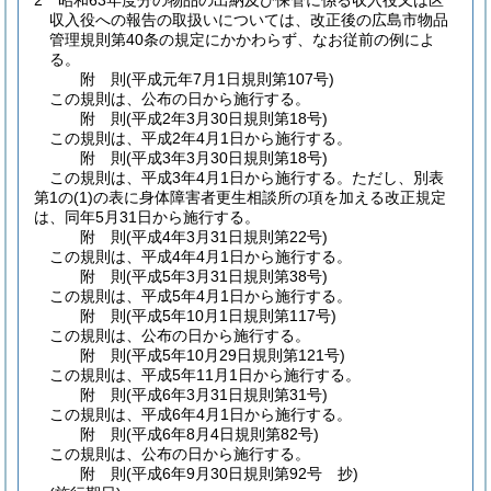
2
昭和63年度分の物品の出納及び保管に係る収入役又は区
収入役への報告の取扱いについては、改正後の広島市物品
管理規則第40条の規定にかかわらず、なお従前の例によ
る。
附
則
(平成元年7月1日
規則第107号)
この規則は、公布の日から施行する。
附
則
(平成2年3月30日
規則第18号)
この規則は、平成2年4月1日から施行する。
附
則
(平成3年3月30日
規則第18号)
この規則は、平成3年4月1日から施行する。
ただし、別表
第1の
(1)
の表に身体障害者更生相談所の項を加える改正規定
は、同年5月31日から施行する。
附
則
(平成4年3月31日
規則第22号)
この規則は、平成4年4月1日から施行する。
附
則
(平成5年3月31日
規則第38号)
この規則は、平成5年4月1日から施行する。
附
則
(平成5年10月1日
規則第117号)
この規則は、公布の日から施行する。
附
則
(平成5年10月29日
規則第121号)
この規則は、平成5年11月1日から施行する。
附
則
(平成6年3月31日
規則第31号)
この規則は、平成6年4月1日から施行する。
附
則
(平成6年8月4日
規則第82号)
この規則は、公布の日から施行する。
附
則
(平成6年9月30日
規則第92号 抄)