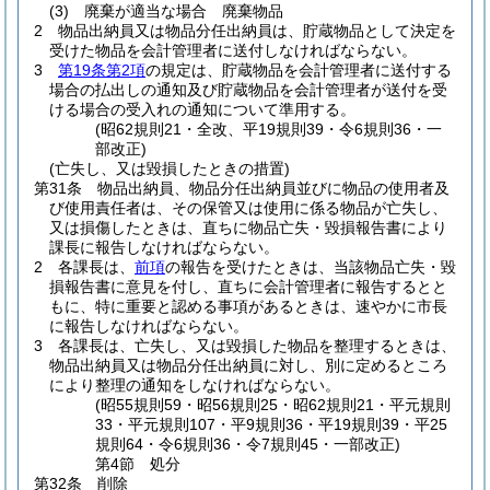
(3)
廃棄が適当な場合 廃棄物品
2
物品出納員又は物品分任出納員は、貯蔵物品として決定を
受けた物品を会計管理者に送付しなければならない。
3
第19条第2項
の規定は、貯蔵物品を会計管理者に送付する
場合の払出しの通知及び貯蔵物品を会計管理者が送付を受
ける場合の受入れの通知について準用する。
(昭62規則21・全改、平19規則39・令6規則36・一
部改正)
(亡失し、又は毀損したときの措置)
第31条
物品出納員、物品分任出納員並びに物品の使用者及
び使用責任者は、その保管又は使用に係る物品が亡失し、
又は損傷したときは、直ちに物品亡失・毀損報告書により
課長に報告しなければならない。
2
各課長は、
前項
の報告を受けたときは、当該物品亡失・毀
損報告書に意見を付し、直ちに会計管理者に報告するとと
もに、特に重要と認める事項があるときは、速やかに市長
に報告しなければならない。
3
各課長は、亡失し、又は毀損した物品を整理するときは、
物品出納員又は物品分任出納員に対し、別に定めるところ
により整理の通知をしなければならない。
(昭55規則59・昭56規則25・昭62規則21・平元規則
33・平元規則107・平9規則36・平19規則39・平25
規則64・令6規則36・令7規則45・一部改正)
第4節
処分
第32条
削除