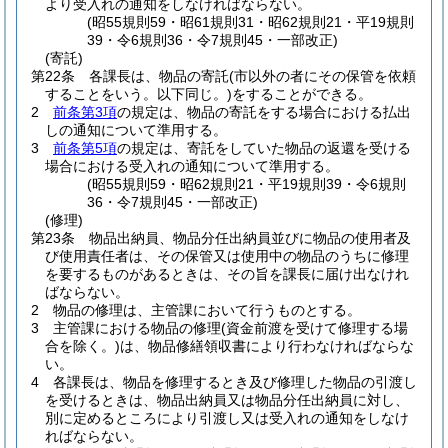
より受入れの通知をしなければならない。
(昭55規則59・昭61規則31・昭62規則21・平19規則
39・令6規則36・令7規則45・一部改正)
(寄託)
第22条
各課長は、物品の寄託
(市以外の者にその保管を依頼
することをいう。以下同じ。)
をすることができる。
2
前条第3項
の規定は、物品の寄託をする場合における払出
しの通知について準用する。
3
前条第5項
の規定は、寄託をしていた物品の返還を受ける
場合における受入れの通知について準用する。
(昭55規則59・昭62規則21・平19規則39・令6規則
36・令7規則45・一部改正)
(修理)
第23条
物品出納員、物品分任出納員並びに物品の使用者及
び使用責任者は、その保管又は使用中の物品のうちに修理
を要するものがあるときは、その旨を課長に届け出なけれ
ばならない。
2
物品の修理は、主管課において行うものとする。
3
主管課における物品の修理
(資金前渡を受けて修理する場
合を除く。)
は、物品修繕領収書により行わなければならな
い。
4
各課長は、物品を修理するとき及び修理した物品の引渡し
を受けるときは、物品出納員又は物品分任出納員に対し、
別に定めるところにより引渡し又は受入れの通知をしなけ
ればならない。