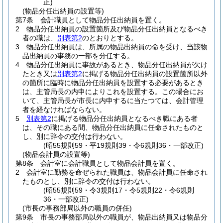
正)
(物品分任出納員の設置等)
第7条
会計職員として物品分任出納員を置く。
2
物品分任出納員の設置箇所及び物品分任出納員となるべき
者の職は、
別表第2
のとおりとする。
3
物品分任出納員は、所属の物品出納員の命を受け、当該物
品出納員の事務の一部を分任する。
4
物品分任出納員に事故があるとき、物品分任出納員が欠け
たとき又は
別表第2
に掲げる物品分任出納員の設置箇所以外
の箇所に臨時に物品分任出納員を設置する必要があるとき
は、主管局長の内申によりこれを設置する。
この場合にお
いて、主管局長が市長に内申するに当たつては、会計管理
者を経なければならない。
5
別表第2
に掲げる物品分任出納員となるべき職にある者
は、その職にある間、物品分任出納員に任命されたものと
し、別に辞令の交付は行わない。
(昭55規則59・平19規則39・令6規則36・一部改正)
(物品会計員の設置等)
第8条
会計室に会計職員として物品会計員を置く。
2
会計室に勤務を命ぜられた職員は、物品会計員に任命され
たものとし、別に辞令の交付は行わない。
(昭55規則59・令3規則17・令5規則22・令6規則
36・一部改正)
(市長の事務部局以外の職員の併任)
第9条
市長の事務部局以外の職員が、物品出納員又は物品分