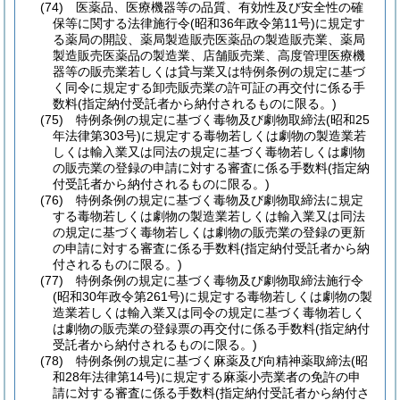
(74)
医薬品、医療機器等の品質、有効性及び安全性の確
保等に関する法律施行令
(昭和36年政令第11号)
に規定す
る薬局の開設、薬局製造販売医薬品の製造販売業、薬局
製造販売医薬品の製造業、店舗販売業、高度管理医療機
器等の販売業若しくは貸与業又は特例条例の規定に基づ
く同令に規定する卸売販売業の許可証の再交付に係る手
数料
(指定納付受託者から納付されるものに限る。)
(75)
特例条例の規定に基づく毒物及び劇物取締法
(昭和25
年法律第303号)
に規定する毒物若しくは劇物の製造業若
しくは輸入業又は同法の規定に基づく毒物若しくは劇物
の販売業の登録の申請に対する審査に係る手数料
(指定納
付受託者から納付されるものに限る。)
(76)
特例条例の規定に基づく毒物及び劇物取締法に規定
する毒物若しくは劇物の製造業若しくは輸入業又は同法
の規定に基づく毒物若しくは劇物の販売業の登録の更新
の申請に対する審査に係る手数料
(指定納付受託者から納
付されるものに限る。)
(77)
特例条例の規定に基づく毒物及び劇物取締法施行令
(昭和30年政令第261号)
に規定する毒物若しくは劇物の製
造業若しくは輸入業又は同令の規定に基づく毒物若しく
は劇物の販売業の登録票の再交付に係る手数料
(指定納付
受託者から納付されるものに限る。)
(78)
特例条例の規定に基づく麻薬及び向精神薬取締法
(昭
和28年法律第14号)
に規定する麻薬小売業者の免許の申
請に対する審査に係る手数料
(指定納付受託者から納付さ