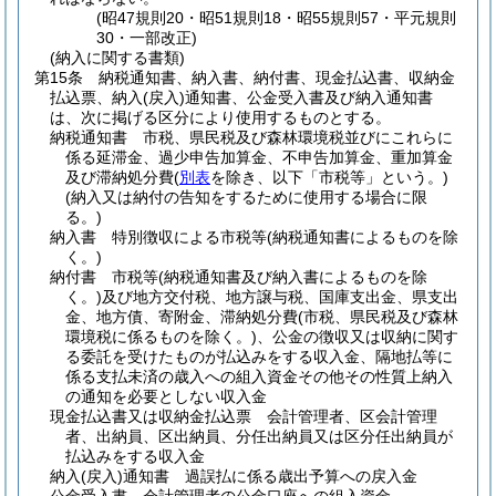
(昭47規則20・昭51規則18・昭55規則57・平元規則
30・一部改正)
(納入に関する書類)
第15条
納税通知書、納入書、納付書、現金払込書、収納金
払込票、納入
(戻入)
通知書、公金受入書及び納入通知書
は、次に掲げる区分により使用するものとする。
納税通知書 市税、県民税及び森林環境税並びにこれらに
係る延滞金、過少申告加算金、不申告加算金、重加算金
及び滞納処分費
(
別表
を除き、以下「市税等」という。)
(納入又は納付の告知をするために使用する場合に限
る。)
納入書 特別徴収による市税等
(納税通知書によるものを除
く。)
納付書 市税等
(納税通知書及び納入書によるものを除
く。)
及び地方交付税、地方譲与税、国庫支出金、県支出
金、地方債、寄附金、滞納処分費
(市税、県民税及び森林
環境税に係るものを除く。)
、公金の徴収又は収納に関す
る委託を受けたものが払込みをする収入金、隔地払等に
係る支払未済の歳入への組入資金その他その性質上納入
の通知を必要としない収入金
現金払込書又は収納金払込票 会計管理者、区会計管理
者、出納員、区出納員、分任出納員又は区分任出納員が
払込みをする収入金
納入
(戻入)
通知書 過誤払に係る歳出予算への戻入金