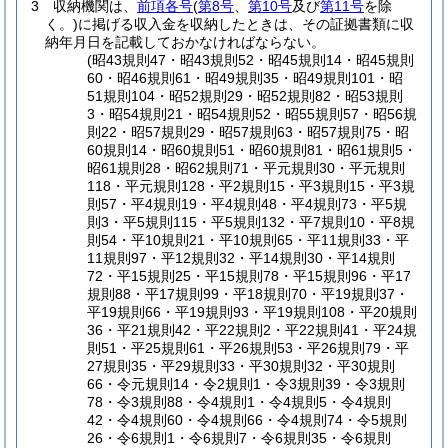
3
収納機関は、
前項各号
(
第8号
、
第10号
及び
第11号
を除
く。)
に掲げる収入金を収納したときは、その証拠書類に収
納年月日を記載しておかなければならない。
(昭43規則47・昭43規則52・昭45規則14・昭45規則
60・昭46規則61・昭49規則35・昭49規則101・昭
51規則104・昭52規則29・昭52規則82・昭53規則
3・昭54規則21・昭54規則52・昭55規則57・昭56規
則22・昭57規則29・昭57規則63・昭57規則75・昭
60規則14・昭60規則51・昭60規則81・昭61規則5・
昭61規則28・昭62規則71・平元規則30・平元規則
118・平元規則128・平2規則15・平3規則15・平3規
則57・平4規則19・平4規則48・平4規則73・平5規
則3・平5規則115・平5規則132・平7規則10・平8規
則54・平10規則21・平10規則65・平11規則33・平
11規則97・平12規則32・平14規則30・平14規則
72・平15規則25・平15規則78・平15規則96・平17
規則88・平17規則99・平18規則70・平19規則37・
平19規則66・平19規則93・平19規則108・平20規則
36・平21規則42・平22規則2・平22規則41・平24規
則51・平25規則61・平26規則53・平26規則79・平
27規則35・平29規則33・平30規則32・平30規則
66・令元規則14・令2規則1・令3規則39・令3規則
78・令3規則88・令4規則1・令4規則5・令4規則
42・令4規則60・令4規則66・令4規則74・令5規則
26・令6規則1・令6規則7・令6規則35・令6規則