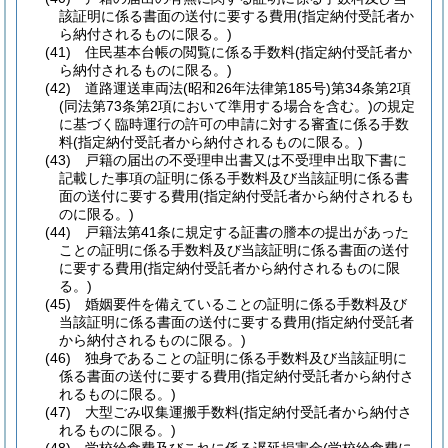
該証明に係る書面の送付に要する費用
(指定納付受託者か
ら納付されるものに限る。)
(41)
住民基本台帳の閲覧に係る手数料
(指定納付受託者か
ら納付されるものに限る。)
(42)
道路運送車両法
(昭和26年法律第185号)
第34条第2項
(同法第73条第2項において準用する場合を含む。)
の規定
に基づく臨時運行の許可の申請に対する審査に係る手数
料
(指定納付受託者から納付されるものに限る。)
(43)
戸籍の届出の不受理申出書又は不受理申出取下書に
記載した事項の証明に係る手数料及び当該証明に係る書
面の送付に要する費用
(指定納付受託者から納付されるも
のに限る。)
(44)
戸籍法第41条に規定する証書の謄本の提出があった
ことの証明に係る手数料及び当該証明に係る書面の送付
に要する費用
(指定納付受託者から納付されるものに限
る。)
(45)
婚姻要件を備えていることの証明に係る手数料及び
当該証明に係る書面の送付に要する費用
(指定納付受託者
から納付されるものに限る。)
(46)
独身であることの証明に係る手数料及び当該証明に
係る書面の送付に要する費用
(指定納付受託者から納付さ
れるものに限る。)
(47)
大型ごみ収集運搬手数料
(指定納付受託者から納付さ
れるものに限る。)