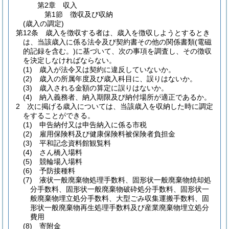
第2章
収入
第1節
徴収及び収納
(歳入の調定)
第12条
歳入を徴収する者は、歳入を徴収しようとするとき
は、当該歳入に係る法令及び契約書その他の関係書類
(電磁
的記録を含む。)
に基づいて、次の事項を調査し、その徴収
を決定しなければならない。
(1)
歳入が法令又は契約に違反していないか。
(2)
歳入の所属年度及び歳入科目に、誤りはないか。
(3)
歳入される金額の算定に誤りはないか。
(4)
納入義務者、納入期限及び納付場所が適正であるか。
2
次に掲げる歳入については、当該歳入を収納した時に調定
をすることができる。
(1)
申告納付又は申告納入に係る市税
(2)
雇用保険料及び健康保険料被保険者負担金
(3)
平和記念資料館観覧料
(4)
さん橋入場料
(5)
競輪場入場料
(6)
予防接種料
(7)
液状一般廃棄物処理手数料、固形状一般廃棄物焼却処
分手数料、固形状一般廃棄物破砕処分手数料、固形状一
般廃棄物埋立処分手数料、大型ごみ収集運搬手数料、固
形状一般廃棄物再生処理手数料及び産業廃棄物埋立処分
費用
(8)
寄附金