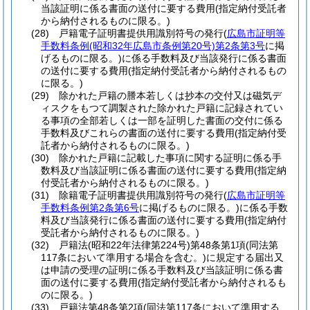
当該証明に係る書面の送付に要する費用
(指定納付受託者
から納付されるものに限る。)
(28)
戸籍電子証明書提供用識別符号の発行
(
広島市証明等
手数料条例
(昭和32年広島市条例第20号)
第2条第3号
に掲
げるものに限る。)
に係る手数料及び当該発行に係る書面
の送付に要する費用
(指定納付受託者から納付されるもの
に限る。)
(29)
除かれた戸籍の謄本若しくは抄本の交付又は磁気デ
ィスクをもつて調製された除かれた戸籍に記録されてい
る事項の全部若しくは一部を証明した書面の交付に係る
手数料及びこれらの書面の送付に要する費用
(指定納付受
託者から納付されるものに限る。)
(30)
除かれた戸籍に記載した事項に関する証明に係る手
数料及び当該証明に係る書面の送付に要する費用
(指定納
付受託者から納付されるものに限る。)
(31)
除籍電子証明書提供用識別符号の発行
(
広島市証明等
手数料条例第2条第6号
に掲げるものに限る。)
に係る手数
料及び当該発行に係る書面の送付に要する費用
(指定納付
受託者から納付されるものに限る。)
(32)
戸籍法
(昭和22年法律第224号)
第48条第1項
(同法第
117条において準用する場合を含む。)
に規定する届出又
は申請の受理の証明に係る手数料及び当該証明に係る書
面の送付に要する費用
(指定納付受託者から納付されるも
のに限る。)
(33)
戸籍法第48条第2項
(同法第117条において準用する