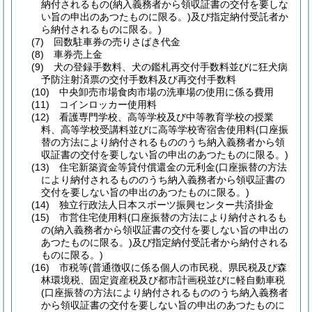
納付されるもの
(納入義務者から領収証書の交付を要しな
い旨の申出のあつたものに限る。)
及び指定納付受託者か
ら納付されるものに限る。)
(7)
回数駐車券の売りさばき代金
(8)
車券売上金
(9)
犬の登録手数料、犬の鑑札再交付手数料並びに狂犬病
予防注射済票の交付手数料及び再交付手数料
(10)
中央卸売市場食肉市場の洗車場の使用に係る費用
(11)
コインロッカー使用料
(12)
看護専門学校、高等学校及び中等教育学校の授業
料、高等学校受講料並びに高等学校寄宿舎使用料
(口座振
替の方法により納付されるもののうち納入義務者から領
収証書の交付を要しない旨の申出のあつたものに限る。)
(13)
住宅新築資金等貸付償還金の元利金
(口座振替の方法
により納付されるもののうち納入義務者から領収証書の
交付を要しない旨の申出のあつたものに限る。)
(14)
独立行政法人日本スポーツ振興センター共済掛金
(15)
市営住宅使用料
(口座振替の方法により納付されるも
の
(納入義務者から領収証書の交付を要しない旨の申出の
あつたものに限る。)
及び指定納付受託者から納付される
ものに限る。)
(16)
市税等
(普通徴収に係る個人の市民税、県民税及び森
林環境税、固定資産税及び都市計画税並びに軽自動車税
(口座振替の方法により納付されるもののうち納入義務者
から領収証書の交付を要しない旨の申出のあつたものに