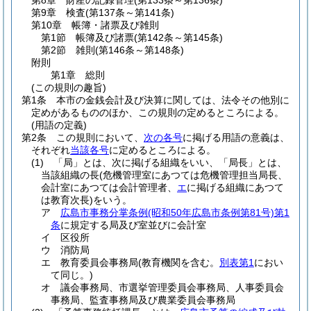
第8章
財産の記録管理
(第133条～第136条)
第9章
検査
(第137条～第141条)
第10章
帳簿・諸票及び雑則
第1節
帳簿及び諸票
(第142条～第145条)
第2節
雑則
(第146条～第148条)
附則
第1章
総則
(この規則の趣旨)
第1条
本市の金銭会計及び決算に関しては、法令その他別に
定めがあるもののほか、この規則の定めるところによる。
(用語の定義)
第2条
この規則において、
次の各号
に掲げる用語の意義は、
それぞれ
当該各号
に定めるところによる。
(1)
「局」とは、次に掲げる組織をいい、「局長」とは、
当該組織の長
(危機管理室にあつては危機管理担当局長、
会計室にあつては会計管理者、
エ
に掲げる組織にあつて
は教育次長)
をいう。
ア
広島市事務分掌条例
(昭和50年広島市条例第81号)
第1
条
に規定する局及び室並びに会計室
イ
区役所
ウ
消防局
エ
教育委員会事務局
(教育機関を含む。
別表第1
におい
て同じ。)
オ
議会事務局、市選挙管理委員会事務局、人事委員会
事務局、監査事務局及び農業委員会事務局