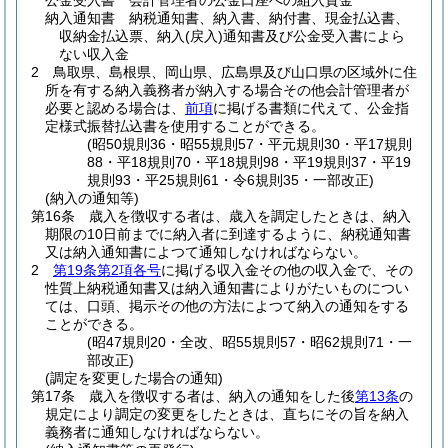
公金受入書 会計管理者の公金口座への組入資金
納入通知書 納税通知書、納入書、納付書、現金払込書、
収納金払込票、納入
(戻入)
通知書及び公金受入書によら
ない収入金
2
鳥取県、島根県、岡山県、広島県及び山口県の区域外に住
所を有する納入義務者が納入する場合その他会計管理者が
必要と認める場合は、
前項
に掲げる書類に代えて、公金指
定様式振替払込書を使用することができる。
(昭50規則36・昭55規則57・平元規則30・平17規則
88・平18規則70・平18規則98・平19規則37・平19
規則93・平25規則61・令6規則35・一部改正)
(納入の通知等)
第16条
歳入を徴収する者は、歳入を調定したときは、納入
期限の10日前までに納入者に到達するように、納税通知書
又は納入通知書によつて通知しなければならない。
2
第19条第2項各号
に掲げる収入金その他の収入金で、その
性質上納税通知書又は納入通知書によりがたいものについ
ては、口頭、掲示その他の方法によつて納入の通知をする
ことができる。
(昭47規則20・全改、昭55規則57・昭62規則71・一
部改正)
(調定を変更した場合の通知)
第17条
歳入を徴収する者は、納入の通知をした後
第13条
の
規定により調定の変更をしたときは、直ちにその旨を納入
義務者に通知しなければならない。