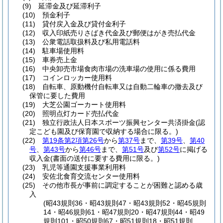
(9)
延滞金及び延滞利子
(10)
預金利子
(11)
貸付戻入金及び貸付金利子
(12)
収入印紙売りさばき代金及び郵便はがき売払代金
(13)
公衆電話取扱料及び私用電話料
(14)
駐車場使用料
(15)
車券売上金
(16)
中央卸売市場食肉市場の洗車場の使用に係る費用
(17)
コインロッカー使用料
(18)
自転車、原動機付自転車又は自動二輪車の撤去及び
保管に要した費用
(19)
大芝公園ゴーカート使用料
(20)
照明点灯カード売払代金
(21)
独立行政法人日本スポーツ振興センター共済掛金
(認
定こども園及び保育園で収納する場合に限る。)
(22)
第19条第2項第26号
から
第37号
まで、
第39号
、
第40
号
、
第43号
から
第46号
まで、
第51号
及び
第52号
に掲げる
収入金
(書面の送付に要する費用に限る。)
(23)
乳児等通園支援事業利用料
(24)
安佐北食育交流センター使用料
(25)
その他市長が事前に調定することが困難と認める歳
入
(昭43規則36・昭43規則47・昭43規則52・昭45規則
14・昭46規則61・昭47規則20・昭47規則44・昭49
規則101・昭50規則67・昭51規則18・昭51規則