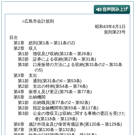
○広島市会計規則
昭和43年4月1日
規則第23号
目次
第1章
総則
(第1条～第11条の2)
第2章
収入
第1節
徴収及び収納
(第12条～第26条)
第2節
証券による収納
(第27条～第31条)
第3節
口座振替の方法による収納
(第31条の2～第31条
の5)
第3章
支出
第1節
通則
(第31条の6～第53条)
第2節
支出の特例
(第54条～第74条)
第4章
振替え及び更正
(第75条～第77条)
第5章
出納機関
第1節
出納職員
(第77条の2～第92条)
第2節
指定金融機関等
(第93条～第117条)
第3節
公金の徴収又は収納に関する事務の委託を受けた
者
(第118条・第119条)
第6章
歳計外現金及び保管有価証券
(第120条～第129条)
第7章
決算
(第130条～第132条)