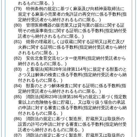
れるものに限る。)
(79)
特例条例の規定に基づく麻薬及び向精神薬取締法に
規定する麻薬小売業者の免許証の再交付に係る手数料
(指
定納付受託者から納付されるものに限る。)
(80)
管理医療機器の販売業又は貸与業の届出に関する証
明その他薬事衛生に関する証明に係る手数料
(指定納付受
託者から納付されるものに限る。)
(81)
焼骨の埋蔵若しくは収蔵に関する証明又は死亡及び
火葬に関する証明に係る手数料
(指定納付受託者から納付
されるものに限る。)
(82)
安佐北食育交流センター使用料
(指定納付受託者から
納付されるものに限る。)
(83)
と畜場法
(昭和28年法律第114号)
に規定する獣畜のと
さつ又は解体の検査に係る手数料
(指定納付受託者から納
付されるものに限る。)
(84)
獣畜のとさつ解体検査に関する証明に係る手数料
(指
定納付受託者から納付されるものに限る。)
(85)
消防法
(昭和23年法律第186号)
の規定に基づく指定数
量以上の危険物を仮に貯蔵し、又は取り扱う場合の承認
の申請に対する審査に係る手数料
(指定納付受託者から納
付されるものに限る。)
(86)
消防法の規定に基づく製造所、貯蔵所又は取扱所の
設置の許可の申請に対する審査に係る手数料
(指定納付受
託者から納付されるものに限る。)
(87)
消防法の規定に基づく製造所、貯蔵所又は取扱所の