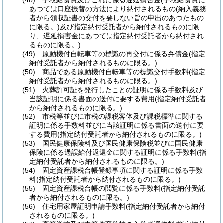
(48)
学校給食費及びこれに係る遅延損害金
(学校給食費に
あつては口座振替の方法により納付されるもの
(納入義務
者から領収証書の交付を要しない旨の申出のあつたもの
に限る。)
及び指定納付受託者から納付されるものに限
り、遅延損害金にあつては指定納付受託者から納付され
るものに限る。)
(49)
原動機付自転車等の標識の再交付に係る弁償金
(指定
納付受託者から納付されるものに限る。)
(50)
商品である原動機付自転車等の標識交付手数料
(指定
納付受託者から納付されるものに限る。)
(51)
火葬許可証を発行したことの証明に係る手数料及び
当該証明に係る書面の送付に要する費用
(指定納付受託者
から納付されるものに限る。)
(52)
市税等並びに市税の課税客体及び課税標準に関する
証明に係る手数料並びに当該証明に係る書面の送付に要
する費用
(指定納付受託者から納付されるものに限る。)
(53)
国民健康保険料及び国民健康保険税並びに国民健康
保険に係る過誤給付返還金に関する証明に係る手数料
(指
定納付受託者から納付されるものに限る。)
(54)
固定資産課税台帳登録事項に関する証明に係る手数
料
(指定納付受託者から納付されるものに限る。)
(55)
固定資産課税台帳の閲覧に係る手数料
(指定納付受託
者から納付されるものに限る。)
(56)
住宅用家屋証明申請手数料
(指定納付受託者から納付
されるものに限る。)