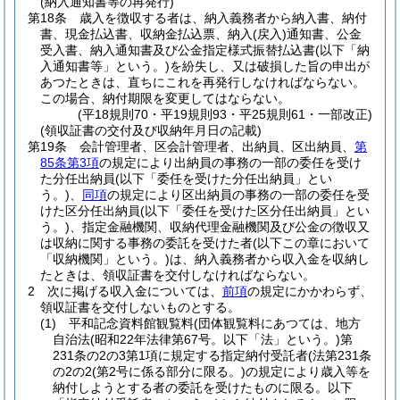
(納入通知書等の再発行)
第18条
歳入を徴収する者は、納入義務者から納入書、納付
書、現金払込書、収納金払込票、納入
(戻入)
通知書、公金
受入書、納入通知書及び公金指定様式振替払込書
(以下「納
入通知書等」という。)
を紛失し、又は破損した旨の申出が
あつたときは、直ちにこれを再発行しなければならない。
この場合、納付期限を変更してはならない。
(平18規則70・平19規則93・平25規則61・一部改正)
(領収証書の交付及び収納年月日の記載)
第19条
会計管理者、区会計管理者、出納員、区出納員、
第
85条第3項
の規定により出納員の事務の一部の委任を受け
た分任出納員
(以下「委任を受けた分任出納員」とい
う。)
、
同項
の規定により区出納員の事務の一部の委任を受
けた区分任出納員
(以下「委任を受けた区分任出納員」とい
う。)
、指定金融機関、収納代理金融機関及び公金の徴収又
は収納に関する事務の委託を受けた者
(以下この章において
「収納機関」という。)
は、納入義務者から収入金を収納し
たときは、領収証書を交付しなければならない。
2
次に掲げる収入金については、
前項
の規定にかかわらず、
領収証書を交付しないものとする。
(1)
平和記念資料館観覧料
(団体観覧料にあつては、地方
自治法
(昭和22年法律第67号。以下「法」という。)
第
231条の2の3第1項に規定する指定納付受託者
(法第231条
の2の2
(第2号に係る部分に限る。)
の規定により歳入等を
納付しようとする者の委託を受けたものに限る。以下