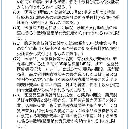
の許可の申請に対する審査に係る手数料
(指定納付受託者
から納付されるものに限る。)
(69)
医療法
(昭和23年法律第205号)
の規定に基づく病院、
診療所又は助産所の開設の許可に係る手数料
(指定納付受
託者から納付されるものに限る。)
(70)
医療法の規定に基づく病院、診療所又は助産所の検
査に係る手数料
(指定納付受託者から納付されるものに限
る。)
(71)
臨床検査技師等に関する法律
(昭和33年法律第76号)
の規定に基づく衛生検査所の登録に係る手数料
(指定納付
受託者から納付されるものに限る。)
(72)
医薬品、医療機器等の品質、有効性及び安全性の確
保等に関する法律
(昭和35年法律第145号。以下「医薬品
医療機器等法」という。)
に規定する薬局の開設、店舗販
売業、高度管理医療機器等の販売業若しくは貸与業又は
特例条例の規定に基づく医薬品医療機器等法に規定する
卸売販売業の許可の申請に対する審査に係る手数料
(指定
納付受託者から納付されるものに限る。)
(73)
医薬品医療機器等法に規定する薬局の開設、薬局製
造販売医薬品の製造販売業、薬局製造販売医薬品の製造
業、店舗販売業、高度管理医療機器等の販売業若しくは
貸与業又は特例条例の規定に基づく医薬品医療機器等法
に規定する卸売販売業の許可の更新の申請に対する審査
に係る手数料
(指定納付受託者から納付されるものに限
る。)