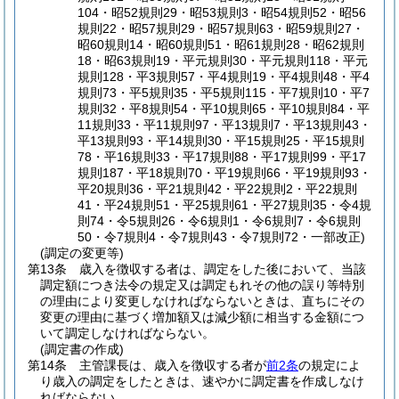
104・昭52規則29・昭53規則3・昭54規則52・昭56
規則22・昭57規則29・昭57規則63・昭59規則27・
昭60規則14・昭60規則51・昭61規則28・昭62規則
18・昭63規則19・平元規則30・平元規則118・平元
規則128・平3規則57・平4規則19・平4規則48・平4
規則73・平5規則35・平5規則115・平7規則10・平7
規則32・平8規則54・平10規則65・平10規則84・平
11規則33・平11規則97・平13規則7・平13規則43・
平13規則93・平14規則30・平15規則25・平15規則
78・平16規則33・平17規則88・平17規則99・平17
規則187・平18規則70・平19規則66・平19規則93・
平20規則36・平21規則42・平22規則2・平22規則
41・平24規則51・平25規則61・平27規則35・令4規
則74・令5規則26・令6規則1・令6規則7・令6規則
50・令7規則4・令7規則43・令7規則72・一部改正)
(調定の変更等)
第13条
歳入を徴収する者は、調定をした後において、当該
調定額につき法令の規定又は調定もれその他の誤り等特別
の理由により変更しなければならないときは、直ちにその
変更の理由に基づく増加額又は減少額に相当する金額につ
いて調定しなければならない。
(調定書の作成)
第14条
主管課長は、歳入を徴収する者が
前2条
の規定によ
り歳入の調定をしたときは、速やかに調定書を作成しなけ
ればならない。