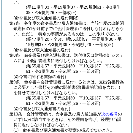
い。
(平11規則33・平19規則37・平25規則61・令3規則
39・令5規則26・一部改正)
(命令書及び戻入通知書の送付期限)
第7条
各年度の命令書及び戻入通知書は、当該年度の出納閉
鎖期日の1か月前までに会計管理者に送付しなければならな
い。
ただし、特別の事情があるものは、この限りでない。
(昭47規則20・全改、昭55規則57・平元規則30・平
19規則37・令3規則39・令5規則26・一部改正)
(命令書及び戻入通知書の送付)
第8条
命令書及び戻入通知書は、送付簿又は財務会計システ
ムにより会計管理者に送付しなければならない。
(昭55規則57・平元規則30・平19規則37・平25規則
61・令3規則39・令5規則26・一部改正)
(命令書に関する書類の送付)
第9条
命令書を会計管理者に送付するときは、支出負担行為
に必要とした書類その他の関係書類
(電磁的記録を含む。)
を併せて送付しなければならない。
(昭55規則57・平元規則30・平19規則37・平25規則
61・令3規則39・令5規則26・一部改正)
(命令書及び戻入通知書の返付)
第10条
会計管理者は、命令書及び戻入通知書が
次の各号
の
いずれかに該当するときは、その理由を告げ、経理担当課
長に返付しなければならない。
(1)
命令書及び戻入通知書が所定の様式でないとき。