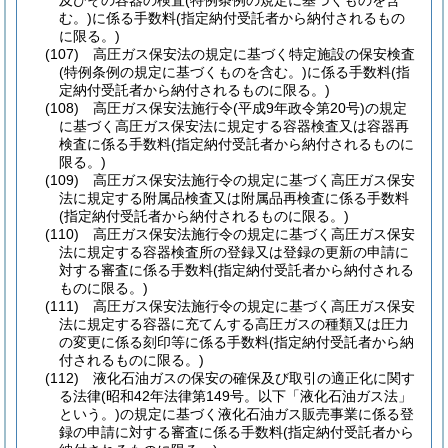
及びその容器の検査
(特例条例の規定に基づくものを含
む。)
に係る手数料
(指定納付受託者から納付されるもの
に限る。)
(107)
高圧ガス保安法の規定に基づく特定施設の保安検査
(特例条例の規定に基づくものを含む。)
に係る手数料
(指
定納付受託者から納付されるものに限る。)
(108)
高圧ガス保安法施行令
(平成9年政令第20号)
の規定
に基づく高圧ガス保安法に規定する容器検査又は容器再
検査に係る手数料
(指定納付受託者から納付されるものに
限る。)
(109)
高圧ガス保安法施行令の規定に基づく高圧ガス保安
法に規定する附属品検査又は附属品再検査に係る手数料
(指定納付受託者から納付されるものに限る。)
(110)
高圧ガス保安法施行令の規定に基づく高圧ガス保安
法に規定する容器検査所の登録又は登録の更新の申請に
対する審査に係る手数料
(指定納付受託者から納付される
ものに限る。)
(111)
高圧ガス保安法施行令の規定に基づく高圧ガス保安
法に規定する容器に充てんする高圧ガスの種類又は圧力
の変更に係る刻印等に係る手数料
(指定納付受託者から納
付されるものに限る。)
(112)
液化石油ガスの保安の確保及び取引の適正化に関す
る法律
(昭和42年法律第149号。以下「液化石油ガス法」
という。)
の規定に基づく液化石油ガス販売事業に係る登
録の申請に対する審査に係る手数料
(指定納付受託者から