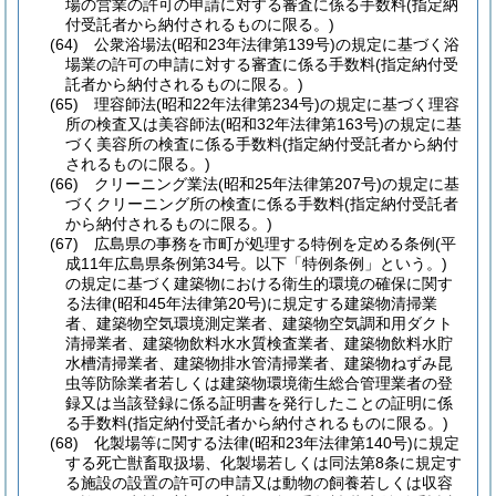
場の営業の許可の申請に対する審査に係る手数料
(指定納
付受託者から納付されるものに限る。)
(64)
公衆浴場法
(昭和23年法律第139号)
の規定に基づく浴
場業の許可の申請に対する審査に係る手数料
(指定納付受
託者から納付されるものに限る。)
(65)
理容師法
(昭和22年法律第234号)
の規定に基づく理容
所の検査又は美容師法
(昭和32年法律第163号)
の規定に基
づく美容所の検査に係る手数料
(指定納付受託者から納付
されるものに限る。)
(66)
クリーニング業法
(昭和25年法律第207号)
の規定に基
づくクリーニング所の検査に係る手数料
(指定納付受託者
から納付されるものに限る。)
(67)
広島県の事務を市町が処理する特例を定める条例
(平
成11年広島県条例第34号。以下「特例条例」という。)
の規定に基づく建築物における衛生的環境の確保に関す
る法律
(昭和45年法律第20号)
に規定する建築物清掃業
者、建築物空気環境測定業者、建築物空気調和用ダクト
清掃業者、建築物飲料水水質検査業者、建築物飲料水貯
水槽清掃業者、建築物排水管清掃業者、建築物ねずみ昆
虫等防除業者若しくは建築物環境衛生総合管理業者の登
録又は当該登録に係る証明書を発行したことの証明に係
る手数料
(指定納付受託者から納付されるものに限る。)
(68)
化製場等に関する法律
(昭和23年法律第140号)
に規定
する死亡獣畜取扱場、化製場若しくは同法第8条に規定す
る施設の設置の許可の申請又は動物の飼養若しくは収容