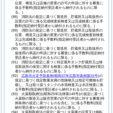
位置、構造又は設備の変更の許可の申請に対する審査に
係る手数料
(指定納付受託者から納付されるものに限
る。)
(88)
消防法の規定に基づく製造所、貯蔵所又は取扱所の
設置の許可に係る完成検査前検査又は完成検査に係る手
数料
(指定納付受託者から納付されるものに限る。)
(89)
消防法の規定に基づく製造所、貯蔵所又は取扱所の
位置、構造又は設備の変更の許可に係る完成検査前検査
又は完成検査に係る手数料
(指定納付受託者から納付され
るものに限る。)
(90)
消防法の規定に基づく製造所、貯蔵所又は取扱所の
仮使用の承認の申請に対する審査に係る手数料
(指定納付
受託者から納付されるものに限る。)
(91)
消防法の規定に基づく特定屋外タンク貯蔵所又は移
送取扱所の保安に関する検査に係る手数料
(指定納付受託
者から納付されるものに限る。)
(92)
広島市火災予防条例
(昭和37年広島市条例第15号)
の
規定に基づく指定数量未満の危険物又は指定可燃物を貯
蔵し、又は取り扱うタンクの水張検査又は水圧検査に係
る手数料
(指定納付受託者から納付されるものに限る。)
(93)
火薬類取締法
(昭和25年法律第149号)
の規定に基づく
火薬類の製造又は販売営業の許可の申請に対する審査
(特
例条例の規定に基づくものを含む。)
に係る手数料
(指定
納付受託者から納付されるものに限る。)
(94)
火薬類取締法の規定に基づく火薬庫の設置又は移転