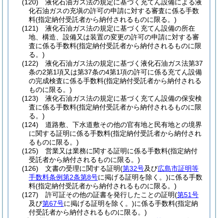
(120)
液化石油ガス法の規定に基づく充てん設備による液
化石油ガスの充塡の許可の申請に対する審査に係る手数
料
(指定納付受託者から納付されるものに限る。)
(121)
液化石油ガス法の規定に基づく充てん設備の所在
地、構造、設備又は装置の変更の許可の申請に対する審
査に係る手数料
(指定納付受託者から納付されるものに限
る。)
(122)
液化石油ガス法の規定に基づく液化石油ガス法第37
条の2第1項又は第37条の4第1項の許可に係る充てん設備
の完成検査に係る手数料
(指定納付受託者から納付される
ものに限る。)
(123)
液化石油ガス法の規定に基づく充てん設備の保安検
査に係る手数料
(指定納付受託者から納付されるものに限
る。)
(124)
道路敷、下水道敷その他の官有地と民有地との境界
に関する証明に係る手数料
(指定納付受託者から納付され
るものに限る。)
(125)
営業又は業務に関する証明に係る手数料
(指定納付
受託者から納付されるものに限る。)
(126)
文書の受理に関する証明
(
第32号
及び
広島市証明等
手数料条例第2条第8号
に掲げる証明を除く。)
に係る手数
料
(指定納付受託者から納付されるものに限る。)
(127)
許可証その他の証書を発行したことの証明
(
第51号
及び
第67号
に掲げる証明を除く。)
に係る手数料
(指定納
付受託者から納付されるものに限る。)