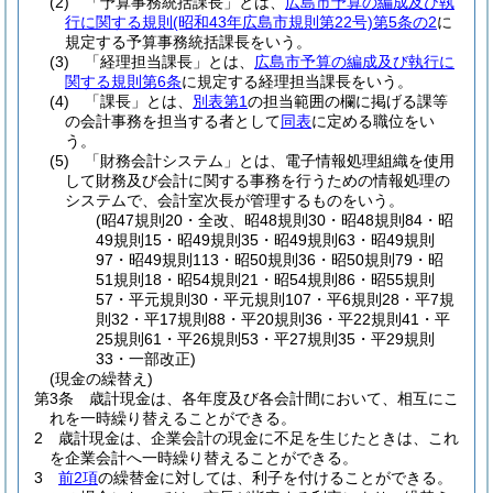
(2)
「予算事務統括課長」とは、
広島市予算の編成及び執
行に関する規則
(昭和43年広島市規則第22号)
第5条の2
に
規定する予算事務統括課長をいう。
(3)
「経理担当課長」とは、
広島市予算の編成及び執行に
関する規則第6条
に規定する経理担当課長をいう。
(4)
「課長」とは、
別表第1
の担当範囲の欄に掲げる課等
の会計事務を担当する者として
同表
に定める職位をい
う。
(5)
「財務会計システム」とは、電子情報処理組織を使用
して財務及び会計に関する事務を行うための情報処理の
システムで、会計室次長が管理するものをいう。
(昭47規則20・全改、昭48規則30・昭48規則84・昭
49規則15・昭49規則35・昭49規則63・昭49規則
97・昭49規則113・昭50規則36・昭50規則79・昭
51規則18・昭54規則21・昭54規則86・昭55規則
57・平元規則30・平元規則107・平6規則28・平7規
則32・平17規則88・平20規則36・平22規則41・平
25規則61・平26規則53・平27規則35・平29規則
33・一部改正)
(現金の繰替え)
第3条
歳計現金は、各年度及び各会計間において、相互にこ
れを一時繰り替えることができる。
2
歳計現金は、企業会計の現金に不足を生じたときは、これ
を企業会計へ一時繰り替えることができる。
3
前2項
の繰替金に対しては、利子を付けることができる。