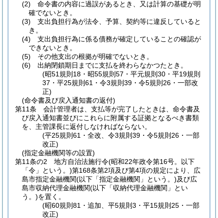
(2)
命令書の内容に過誤があるとき、又は計算の基礎が明
確でないとき。
(3)
支出負担行為が法令、予算、契約等に違反していると
き。
(4)
支出負担行為に係る債務が確定していることの確認が
できないとき。
(5)
その他支出の根拠が明確でないとき。
(6)
出納閉鎖期日までに支払を終わらなかつたとき。
(昭51規則18・昭55規則57・平元規則30・平19規則
37・平25規則61・令3規則39・令5規則26・一部改
正)
(命令書及び戻入通知書の返付)
第11条
会計管理者は、支払等が完了したときは、命令書及
び戻入通知書並びにこれらに附属する証拠となるべき書類
を、主管課長に返付しなければならない。
(平25規則61・全改、令3規則39・令5規則26・一部
改正)
(指定金融機関等の設置)
第11条の2
地方自治法施行令
(昭和22年政令第16号。以下
「令」という。)
第168条第2項及び第4項の規定により、広
島市指定金融機関
(以下「指定金融機関」という。)
及び広
島市収納代理金融機関
(以下「収納代理金融機関」とい
う。)
を置く。
(昭60規則81・追加、平5規則3・平15規則25・一部
改正)