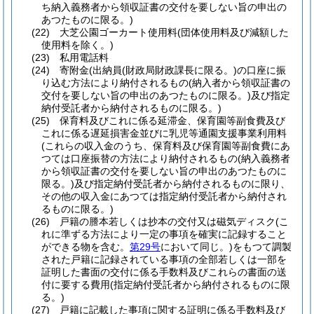
ち納入義務者から領収証書の交付を要しない旨の申出の
あつたものに限る。)
(22)
大芝公園ゴーカート使用料
(団体使用料及び減額した
使用料を除く。)
(23)
私用電話料
(24)
寄附金
(出納員
(財政局財政課長に限る。)
の口座に振
り込む方法により納付されるもの
(納入者から領収証書の
交付を要しない旨の申出のあつたものに限る。)
及び指定
納付受託者から納付されるものに限る。)
(25)
保育料及びこれに係る延滞金、保育園等副食費及び
これに係る遅延損害金並びに乳児等通園支援事業利用料
(これらの収入金のうち、保育料及び保育園等副食費にあ
つては口座振替の方法により納付されるもの
(納入義務者
から領収証書の交付を要しない旨の申出のあつたものに
限る。)
及び指定納付受託者から納付されるものに限り、
その他の収入金にあつては指定納付受託者から納付され
るものに限る。)
(26)
戸籍の謄本若しくは抄本の交付又は磁気ディスク
(こ
れに準ずる方法により一定の事項を確実に記録すること
ができる物を含む。
第29号
において同じ。)
をもつて調製
された戸籍に記録されている事項の全部若しくは一部を
証明した書面の交付に係る手数料及びこれらの書面の送
付に要する費用
(指定納付受託者から納付されるものに限
る。)
(27)
戸籍に記載した事項に関する証明に係る手数料及び