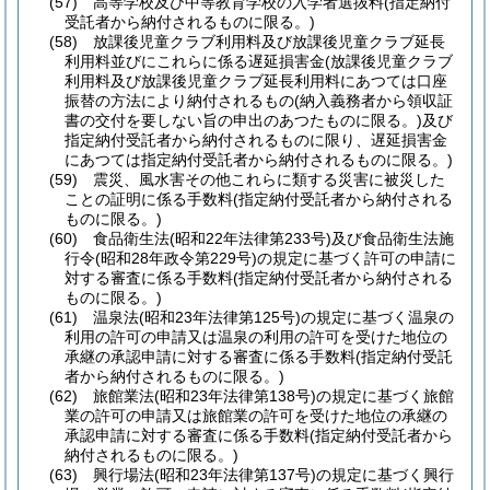
(57)
高等学校及び中等教育学校の入学者選抜料
(指定納付
受託者から納付されるものに限る。)
(58)
放課後児童クラブ利用料及び放課後児童クラブ延長
利用料並びにこれらに係る遅延損害金
(放課後児童クラブ
利用料及び放課後児童クラブ延長利用料にあつては口座
振替の方法により納付されるもの
(納入義務者から領収証
書の交付を要しない旨の申出のあつたものに限る。)
及び
指定納付受託者から納付されるものに限り、遅延損害金
にあつては指定納付受託者から納付されるものに限る。)
(59)
震災、風水害その他これらに類する災害に被災した
ことの証明に係る手数料
(指定納付受託者から納付される
ものに限る。)
(60)
食品衛生法
(昭和22年法律第233号)
及び食品衛生法施
行令
(昭和28年政令第229号)
の規定に基づく許可の申請に
対する審査に係る手数料
(指定納付受託者から納付される
ものに限る。)
(61)
温泉法
(昭和23年法律第125号)
の規定に基づく温泉の
利用の許可の申請又は温泉の利用の許可を受けた地位の
承継の承認申請に対する審査に係る手数料
(指定納付受託
者から納付されるものに限る。)
(62)
旅館業法
(昭和23年法律第138号)
の規定に基づく旅館
業の許可の申請又は旅館業の許可を受けた地位の承継の
承認申請に対する審査に係る手数料
(指定納付受託者から
納付されるものに限る。)
(63)
興行場法
(昭和23年法律第137号)
の規定に基づく興行