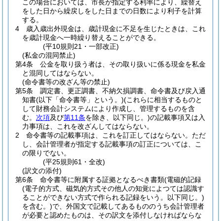
この場合においては、市長が指定する利率により、繰替え
をした日から繰戻しをした日までの日数により利子を計算
する。
4
歳入歳出外現金は、歳計現金に不足を生じたときは、これ
を歳計現金へ一時繰り替えることができる。
(平10規則21・一部改正)
(私金の混同禁止)
第4条
公金を取り扱う者は、その取り扱いに係る現金を私金
と混同してはならない。
(命令書等の改ざん等の禁止)
第5条
調定書、更正調書、不納欠損調書、命令書及び戻入通
知書
(以下「命令書等」という。)
(これらに相当するものと
して財務会計システムにより作成し、管理するものを含
む。
次項
及び
第11条
を除き、以下同じ。)
の記載事項又は入
力事項は、これを改ざんしてはならない。
2
命令書等の記載事項は、これを訂正してはならない。
ただ
し、会計管理者が指定する記載事項の訂正については、こ
の限りでない。
(平25規則61・全改)
(訳文の添付)
第6条
命令書等に附属する証拠となるべき書類
(電磁的記録
(電子的方式、磁気的方式その他人の知覚によつては認識す
ることができない方式で作られる記録をいう。以下同じ。)
を含む。)
で、外国文で記載してあるもののうち会計管理者
が必要と認めたものは、その訳文を添付しなければならな