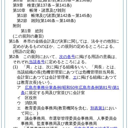
第8章
財産の記録管理
(第133条～第136条)
第9章
検査
(第137条～第141条)
第10章
帳簿・諸票及び雑則
第1節
帳簿及び諸票
(第142条～第145条)
第2節
雑則
(第146条～第148条)
附則
第1章
総則
(この規則の趣旨)
第1条
本市の金銭会計及び決算に関しては、法令その他別に
定めがあるもののほか、この規則の定めるところによる。
(用語の定義)
第2条
この規則において、
次の各号
に掲げる用語の意義は、
それぞれ
当該各号
に定めるところによる。
(1)
「局」とは、次に掲げる組織をいい、「局長」とは、
当該組織の長
(危機管理室にあつては危機管理担当局長、
会計室にあつては会計管理者、
エ
に掲げる組織にあつて
は教育次長)
をいう。
ア
広島市事務分掌条例
(昭和50年広島市条例第81号)
第1
条
に規定する局及び室並びに会計室
イ
区役所
ウ
消防局
エ
教育委員会事務局
(教育機関を含む。
別表第1
におい
て同じ。)
オ
議会事務局、市選挙管理委員会事務局、人事委員会
事務局、監査事務局及び農業委員会事務局