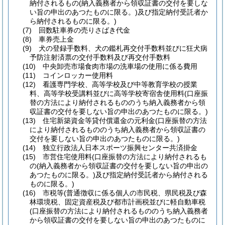
納付されるもの
(納入義務者から領収証書の交付を要しな
い旨の申出のあつたものに限る。)
及び指定納付受託者か
ら納付されるものに限る。)
(7)
回数駐車券の売りさばき代金
(8)
車券売上金
(9)
犬の登録手数料、犬の鑑札再交付手数料並びに狂犬病
予防注射済票の交付手数料及び再交付手数料
(10)
中央卸売市場食肉市場の洗車場の使用に係る費用
(11)
コインロッカー使用料
(12)
看護専門学校、高等学校及び中等教育学校の授業
料、高等学校受講料並びに高等学校寄宿舎使用料
(口座振
替の方法により納付されるもののうち納入義務者から領
収証書の交付を要しない旨の申出のあつたものに限る。)
(13)
住宅新築資金等貸付償還金の元利金
(口座振替の方法
により納付されるもののうち納入義務者から領収証書の
交付を要しない旨の申出のあつたものに限る。)
(14)
独立行政法人日本スポーツ振興センター共済掛金
(15)
市営住宅使用料
(口座振替の方法により納付されるも
の
(納入義務者から領収証書の交付を要しない旨の申出の
あつたものに限る。)
及び指定納付受託者から納付される
ものに限る。)
(16)
市税等
(普通徴収に係る個人の市民税、県民税及び森
林環境税、固定資産税及び都市計画税並びに軽自動車税
(口座振替の方法により納付されるもののうち納入義務者
から領収証書の交付を要しない旨の申出のあつたものに