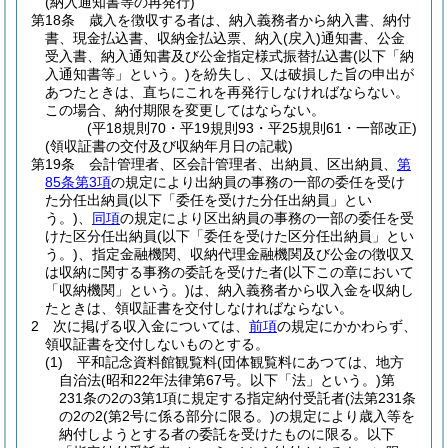
(納入通知書等の再発行)
第18条
歳入を徴収する者は、納入義務者から納入書、納付
書、現金払込書、収納金払込票、納入
(戻入)
通知書、公金
受入書、納入通知書及び公金指定様式振替払込書
(以下「納
入通知書等」という。)
を紛失し、又は破損した旨の申出が
あつたときは、直ちにこれを再発行しなければならない。
この場合、納付期限を変更してはならない。
(平18規則70・平19規則93・平25規則61・一部改正)
(領収証書の交付及び収納年月日の記載)
第19条
会計管理者、区会計管理者、出納員、区出納員、
第
85条第3項
の規定により出納員の事務の一部の委任を受け
た分任出納員
(以下「委任を受けた分任出納員」とい
う。)
、
同項
の規定により区出納員の事務の一部の委任を受
けた区分任出納員
(以下「委任を受けた区分任出納員」とい
う。)
、指定金融機関、収納代理金融機関及び公金の徴収又
は収納に関する事務の委託を受けた者
(以下この章において
「収納機関」という。)
は、納入義務者から収入金を収納し
たときは、領収証書を交付しなければならない。
2
次に掲げる収入金については、
前項
の規定にかかわらず、
領収証書を交付しないものとする。
(1)
平和記念資料館観覧料
(団体観覧料にあつては、地方
自治法
(昭和22年法律第67号。以下「法」という。)
第
231条の2の3第1項に規定する指定納付受託者
(法第231条
の2の2
(第2号に係る部分に限る。)
の規定により歳入等を
納付しようとする者の委託を受けたものに限る。以下