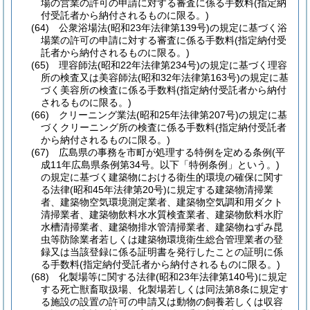
場の営業の許可の申請に対する審査に係る手数料
(指定納
付受託者から納付されるものに限る。)
(64)
公衆浴場法
(昭和23年法律第139号)
の規定に基づく浴
場業の許可の申請に対する審査に係る手数料
(指定納付受
託者から納付されるものに限る。)
(65)
理容師法
(昭和22年法律第234号)
の規定に基づく理容
所の検査又は美容師法
(昭和32年法律第163号)
の規定に基
づく美容所の検査に係る手数料
(指定納付受託者から納付
されるものに限る。)
(66)
クリーニング業法
(昭和25年法律第207号)
の規定に基
づくクリーニング所の検査に係る手数料
(指定納付受託者
から納付されるものに限る。)
(67)
広島県の事務を市町が処理する特例を定める条例
(平
成11年広島県条例第34号。以下「特例条例」という。)
の規定に基づく建築物における衛生的環境の確保に関す
る法律
(昭和45年法律第20号)
に規定する建築物清掃業
者、建築物空気環境測定業者、建築物空気調和用ダクト
清掃業者、建築物飲料水水質検査業者、建築物飲料水貯
水槽清掃業者、建築物排水管清掃業者、建築物ねずみ昆
虫等防除業者若しくは建築物環境衛生総合管理業者の登
録又は当該登録に係る証明書を発行したことの証明に係
る手数料
(指定納付受託者から納付されるものに限る。)
(68)
化製場等に関する法律
(昭和23年法律第140号)
に規定
する死亡獣畜取扱場、化製場若しくは同法第8条に規定す
る施設の設置の許可の申請又は動物の飼養若しくは収容