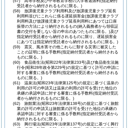
(57)
高等学校及び中等教育学校の入学者選抜料
(指定納付
受託者から納付されるものに限る。)
(58)
放課後児童クラブ利用料及び放課後児童クラブ延長
利用料並びにこれらに係る遅延損害金
(放課後児童クラブ
利用料及び放課後児童クラブ延長利用料にあつては口座
振替の方法により納付されるもの
(納入義務者から領収証
書の交付を要しない旨の申出のあつたものに限る。)
及び
指定納付受託者から納付されるものに限り、遅延損害金
にあつては指定納付受託者から納付されるものに限る。)
(59)
震災、風水害その他これらに類する災害に被災した
ことの証明に係る手数料
(指定納付受託者から納付される
ものに限る。)
(60)
食品衛生法
(昭和22年法律第233号)
及び食品衛生法施
行令
(昭和28年政令第229号)
の規定に基づく許可の申請に
対する審査に係る手数料
(指定納付受託者から納付される
ものに限る。)
(61)
温泉法
(昭和23年法律第125号)
の規定に基づく温泉の
利用の許可の申請又は温泉の利用の許可を受けた地位の
承継の承認申請に対する審査に係る手数料
(指定納付受託
者から納付されるものに限る。)
(62)
旅館業法
(昭和23年法律第138号)
の規定に基づく旅館
業の許可の申請又は旅館業の許可を受けた地位の承継の
承認申請に対する審査に係る手数料
(指定納付受託者から
納付されるものに限る。)
(63)
興行場法
(昭和23年法律第137号)
の規定に基づく興行