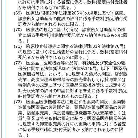
の許可の申請に対する審査に係る手数料
(指定納付受託者
から納付されるものに限る。)
(69)
医療法
(昭和23年法律第205号)
の規定に基づく病院、
診療所又は助産所の開設の許可に係る手数料
(指定納付受
託者から納付されるものに限る。)
(70)
医療法の規定に基づく病院、診療所又は助産所の検
査に係る手数料
(指定納付受託者から納付されるものに限
る。)
(71)
臨床検査技師等に関する法律
(昭和33年法律第76号)
の規定に基づく衛生検査所の登録に係る手数料
(指定納付
受託者から納付されるものに限る。)
(72)
医薬品、医療機器等の品質、有効性及び安全性の確
保等に関する法律
(昭和35年法律第145号。以下「医薬品
医療機器等法」という。)
に規定する薬局の開設、店舗販
売業、高度管理医療機器等の販売業若しくは貸与業又は
特例条例の規定に基づく医薬品医療機器等法に規定する
卸売販売業の許可の申請に対する審査に係る手数料
(指定
納付受託者から納付されるものに限る。)
(73)
医薬品医療機器等法に規定する薬局の開設、薬局製
造販売医薬品の製造販売業、薬局製造販売医薬品の製造
業、店舗販売業、高度管理医療機器等の販売業若しくは
貸与業又は特例条例の規定に基づく医薬品医療機器等法
に規定する卸売販売業の許可の更新の申請に対する審査
に係る手数料
(指定納付受託者から納付されるものに限
る。)