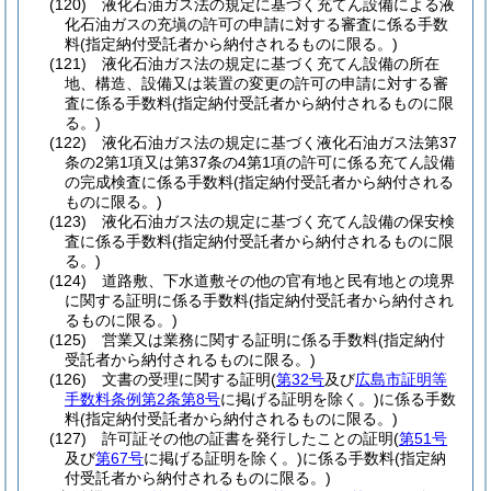
(120)
液化石油ガス法の規定に基づく充てん設備による液
化石油ガスの充塡の許可の申請に対する審査に係る手数
料
(指定納付受託者から納付されるものに限る。)
(121)
液化石油ガス法の規定に基づく充てん設備の所在
地、構造、設備又は装置の変更の許可の申請に対する審
査に係る手数料
(指定納付受託者から納付されるものに限
る。)
(122)
液化石油ガス法の規定に基づく液化石油ガス法第37
条の2第1項又は第37条の4第1項の許可に係る充てん設備
の完成検査に係る手数料
(指定納付受託者から納付される
ものに限る。)
(123)
液化石油ガス法の規定に基づく充てん設備の保安検
査に係る手数料
(指定納付受託者から納付されるものに限
る。)
(124)
道路敷、下水道敷その他の官有地と民有地との境界
に関する証明に係る手数料
(指定納付受託者から納付され
るものに限る。)
(125)
営業又は業務に関する証明に係る手数料
(指定納付
受託者から納付されるものに限る。)
(126)
文書の受理に関する証明
(
第32号
及び
広島市証明等
手数料条例第2条第8号
に掲げる証明を除く。)
に係る手数
料
(指定納付受託者から納付されるものに限る。)
(127)
許可証その他の証書を発行したことの証明
(
第51号
及び
第67号
に掲げる証明を除く。)
に係る手数料
(指定納
付受託者から納付されるものに限る。)