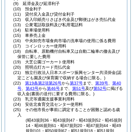
(9)
延滞金及び延滞利子
(10)
預金利子
(11)
貸付戻入金及び貸付金利子
(12)
収入印紙売りさばき代金及び郵便はがき売払代金
(13)
公衆電話取扱料及び私用電話料
(14)
駐車場使用料
(15)
車券売上金
(16)
中央卸売市場食肉市場の洗車場の使用に係る費用
(17)
コインロッカー使用料
(18)
自転車、原動機付自転車又は自動二輪車の撤去及び
保管に要した費用
(19)
大芝公園ゴーカート使用料
(20)
照明点灯カード売払代金
(21)
独立行政法人日本スポーツ振興センター共済掛金
(認
定こども園及び保育園で収納する場合に限る。)
(22)
第19条第2項第26号
から
第37号
まで、
第39号
、
第40
号
、
第43号
から
第46号
まで、
第51号
及び
第52号
に掲げる
収入金
(書面の送付に要する費用に限る。)
(23)
乳児等通園支援事業利用料
(24)
安佐北食育交流センター使用料
(25)
その他市長が事前に調定することが困難と認める歳
入
(昭43規則36・昭43規則47・昭43規則52・昭45規則
14・昭46規則61・昭47規則20・昭47規則44・昭49
規則101・昭50規則67・昭51規則18・昭51規則