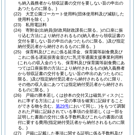
ち納入義務者から領収証書の交付を要しない旨の申出の
あつたものに限る。)
(22)
大芝公園ゴーカート使用料
(団体使用料及び減額した
使用料を除く。)
(23)
私用電話料
(24)
寄附金
(出納員
(財政局財政課長に限る。)
の口座に振
り込む方法により納付されるもの
(納入者から領収証書の
交付を要しない旨の申出のあつたものに限る。)
及び指定
納付受託者から納付されるものに限る。)
(25)
保育料及びこれに係る延滞金、保育園等副食費及び
これに係る遅延損害金並びに乳児等通園支援事業利用料
(これらの収入金のうち、保育料及び保育園等副食費にあ
つては口座振替の方法により納付されるもの
(納入義務者
から領収証書の交付を要しない旨の申出のあつたものに
限る。)
及び指定納付受託者から納付されるものに限り、
その他の収入金にあつては指定納付受託者から納付され
るものに限る。)
(26)
戸籍の謄本若しくは抄本の交付又は磁気ディスク
(こ
れに準ずる方法により一定の事項を確実に記録すること
ができる物を含む。
第29号
において同じ。)
をもつて調製
された戸籍に記録されている事項の全部若しくは一部を
証明した書面の交付に係る手数料及びこれらの書面の送
付に要する費用
(指定納付受託者から納付されるものに限
る。)
(27)
戸籍に記載した事項に関する証明に係る手数料及び