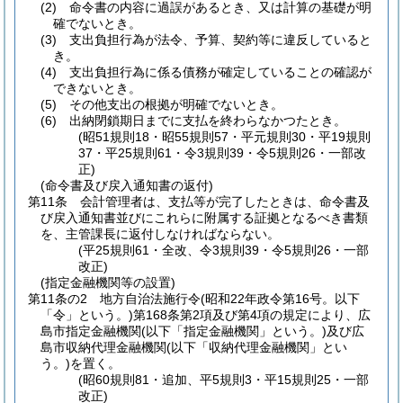
(2)
命令書の内容に過誤があるとき、又は計算の基礎が明
確でないとき。
(3)
支出負担行為が法令、予算、契約等に違反していると
き。
(4)
支出負担行為に係る債務が確定していることの確認が
できないとき。
(5)
その他支出の根拠が明確でないとき。
(6)
出納閉鎖期日までに支払を終わらなかつたとき。
(昭51規則18・昭55規則57・平元規則30・平19規則
37・平25規則61・令3規則39・令5規則26・一部改
正)
(命令書及び戻入通知書の返付)
第11条
会計管理者は、支払等が完了したときは、命令書及
び戻入通知書並びにこれらに附属する証拠となるべき書類
を、主管課長に返付しなければならない。
(平25規則61・全改、令3規則39・令5規則26・一部
改正)
(指定金融機関等の設置)
第11条の2
地方自治法施行令
(昭和22年政令第16号。以下
「令」という。)
第168条第2項及び第4項の規定により、広
島市指定金融機関
(以下「指定金融機関」という。)
及び広
島市収納代理金融機関
(以下「収納代理金融機関」とい
う。)
を置く。
(昭60規則81・追加、平5規則3・平15規則25・一部
改正)