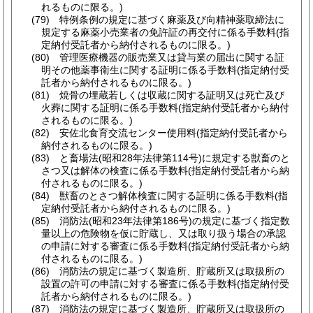
れるものに限る。)
(79)
特例条例の規定に基づく麻薬及び向精神薬取締法に
規定する麻薬小売業者の免許証の再交付に係る手数料
(指
定納付受託者から納付されるものに限る。)
(80)
管理医療機器の販売業又は貸与業の届出に関する証
明その他薬事衛生に関する証明に係る手数料
(指定納付受
託者から納付されるものに限る。)
(81)
焼骨の埋蔵若しくは収蔵に関する証明又は死亡及び
火葬に関する証明に係る手数料
(指定納付受託者から納付
されるものに限る。)
(82)
安佐北食育交流センター使用料
(指定納付受託者から
納付されるものに限る。)
(83)
と畜場法
(昭和28年法律第114号)
に規定する獣畜のと
さつ又は解体の検査に係る手数料
(指定納付受託者から納
付されるものに限る。)
(84)
獣畜のとさつ解体検査に関する証明に係る手数料
(指
定納付受託者から納付されるものに限る。)
(85)
消防法
(昭和23年法律第186号)
の規定に基づく指定数
量以上の危険物を仮に貯蔵し、又は取り扱う場合の承認
の申請に対する審査に係る手数料
(指定納付受託者から納
付されるものに限る。)
(86)
消防法の規定に基づく製造所、貯蔵所又は取扱所の
設置の許可の申請に対する審査に係る手数料
(指定納付受
託者から納付されるものに限る。)
(87)
消防法の規定に基づく製造所、貯蔵所又は取扱所の