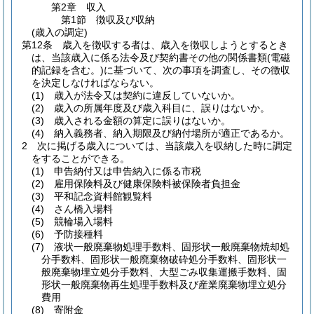
第2章
収入
第1節
徴収及び収納
(歳入の調定)
第12条
歳入を徴収する者は、歳入を徴収しようとするとき
は、当該歳入に係る法令及び契約書その他の関係書類
(電磁
的記録を含む。)
に基づいて、次の事項を調査し、その徴収
を決定しなければならない。
(1)
歳入が法令又は契約に違反していないか。
(2)
歳入の所属年度及び歳入科目に、誤りはないか。
(3)
歳入される金額の算定に誤りはないか。
(4)
納入義務者、納入期限及び納付場所が適正であるか。
2
次に掲げる歳入については、当該歳入を収納した時に調定
をすることができる。
(1)
申告納付又は申告納入に係る市税
(2)
雇用保険料及び健康保険料被保険者負担金
(3)
平和記念資料館観覧料
(4)
さん橋入場料
(5)
競輪場入場料
(6)
予防接種料
(7)
液状一般廃棄物処理手数料、固形状一般廃棄物焼却処
分手数料、固形状一般廃棄物破砕処分手数料、固形状一
般廃棄物埋立処分手数料、大型ごみ収集運搬手数料、固
形状一般廃棄物再生処理手数料及び産業廃棄物埋立処分
費用
(8)
寄附金