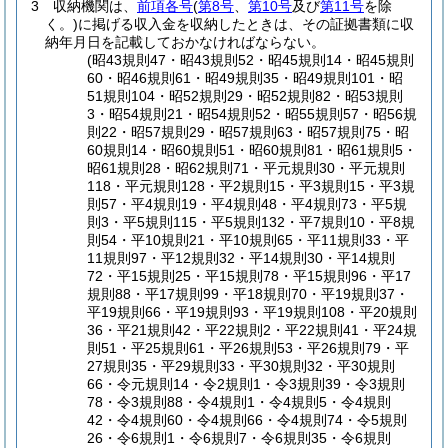
3
収納機関は、
前項各号
(
第8号
、
第10号
及び
第11号
を除
く。)
に掲げる収入金を収納したときは、その証拠書類に収
納年月日を記載しておかなければならない。
(昭43規則47・昭43規則52・昭45規則14・昭45規則
60・昭46規則61・昭49規則35・昭49規則101・昭
51規則104・昭52規則29・昭52規則82・昭53規則
3・昭54規則21・昭54規則52・昭55規則57・昭56規
則22・昭57規則29・昭57規則63・昭57規則75・昭
60規則14・昭60規則51・昭60規則81・昭61規則5・
昭61規則28・昭62規則71・平元規則30・平元規則
118・平元規則128・平2規則15・平3規則15・平3規
則57・平4規則19・平4規則48・平4規則73・平5規
則3・平5規則115・平5規則132・平7規則10・平8規
則54・平10規則21・平10規則65・平11規則33・平
11規則97・平12規則32・平14規則30・平14規則
72・平15規則25・平15規則78・平15規則96・平17
規則88・平17規則99・平18規則70・平19規則37・
平19規則66・平19規則93・平19規則108・平20規則
36・平21規則42・平22規則2・平22規則41・平24規
則51・平25規則61・平26規則53・平26規則79・平
27規則35・平29規則33・平30規則32・平30規則
66・令元規則14・令2規則1・令3規則39・令3規則
78・令3規則88・令4規則1・令4規則5・令4規則
42・令4規則60・令4規則66・令4規則74・令5規則
26・令6規則1・令6規則7・令6規則35・令6規則