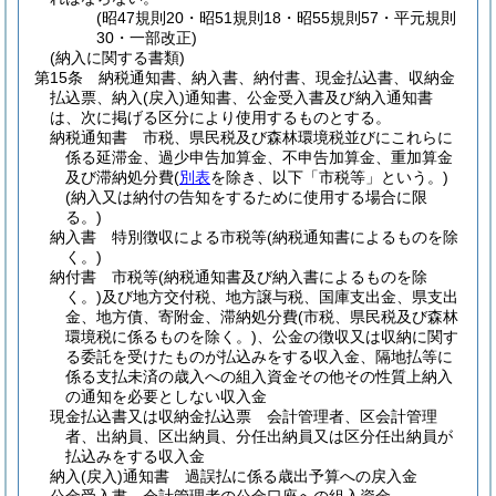
(昭47規則20・昭51規則18・昭55規則57・平元規則
30・一部改正)
(納入に関する書類)
第15条
納税通知書、納入書、納付書、現金払込書、収納金
払込票、納入
(戻入)
通知書、公金受入書及び納入通知書
は、次に掲げる区分により使用するものとする。
納税通知書 市税、県民税及び森林環境税並びにこれらに
係る延滞金、過少申告加算金、不申告加算金、重加算金
及び滞納処分費
(
別表
を除き、以下「市税等」という。)
(納入又は納付の告知をするために使用する場合に限
る。)
納入書 特別徴収による市税等
(納税通知書によるものを除
く。)
納付書 市税等
(納税通知書及び納入書によるものを除
く。)
及び地方交付税、地方譲与税、国庫支出金、県支出
金、地方債、寄附金、滞納処分費
(市税、県民税及び森林
環境税に係るものを除く。)
、公金の徴収又は収納に関す
る委託を受けたものが払込みをする収入金、隔地払等に
係る支払未済の歳入への組入資金その他その性質上納入
の通知を必要としない収入金
現金払込書又は収納金払込票 会計管理者、区会計管理
者、出納員、区出納員、分任出納員又は区分任出納員が
払込みをする収入金
納入
(戻入)
通知書 過誤払に係る歳出予算への戻入金