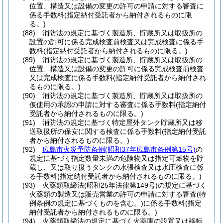
位置、構造又は設備の変更の許可の申請に対する審査に
係る手数料
(指定納付受託者から納付されるものに限
る。)
(88)
消防法の規定に基づく製造所、貯蔵所又は取扱所の
設置の許可に係る完成検査前検査又は完成検査に係る手
数料
(指定納付受託者から納付されるものに限る。)
(89)
消防法の規定に基づく製造所、貯蔵所又は取扱所の
位置、構造又は設備の変更の許可に係る完成検査前検査
又は完成検査に係る手数料
(指定納付受託者から納付され
るものに限る。)
(90)
消防法の規定に基づく製造所、貯蔵所又は取扱所の
仮使用の承認の申請に対する審査に係る手数料
(指定納付
受託者から納付されるものに限る。)
(91)
消防法の規定に基づく特定屋外タンク貯蔵所又は移
送取扱所の保安に関する検査に係る手数料
(指定納付受託
者から納付されるものに限る。)
(92)
広島市火災予防条例
(昭和37年広島市条例第15号)
の
規定に基づく指定数量未満の危険物又は指定可燃物を貯
蔵し、又は取り扱うタンクの水張検査又は水圧検査に係
る手数料
(指定納付受託者から納付されるものに限る。)
(93)
火薬類取締法
(昭和25年法律第149号)
の規定に基づく
火薬類の製造又は販売営業の許可の申請に対する審査
(特
例条例の規定に基づくものを含む。)
に係る手数料
(指定
納付受託者から納付されるものに限る。)
(94)
火薬類取締法の規定に基づく火薬庫の設置又は移転