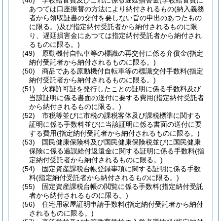
(48)
学校給食費及びこれに係る遅延損害金
(学校給食費に
あつては口座振替の方法により納付されるもの
(納入義務
者から領収証書の交付を要しない旨の申出のあつたもの
に限る。)
及び指定納付受託者から納付されるものに限
り、遅延損害金にあつては指定納付受託者から納付され
るものに限る。)
(49)
原動機付自転車等の標識の再交付に係る弁償金
(指定
納付受託者から納付されるものに限る。)
(50)
商品である原動機付自転車等の標識交付手数料
(指定
納付受託者から納付されるものに限る。)
(51)
火葬許可証を発行したことの証明に係る手数料及び
当該証明に係る書面の送付に要する費用
(指定納付受託者
から納付されるものに限る。)
(52)
市税等並びに市税の課税客体及び課税標準に関する
証明に係る手数料並びに当該証明に係る書面の送付に要
する費用
(指定納付受託者から納付されるものに限る。)
(53)
国民健康保険料及び国民健康保険税並びに国民健康
保険に係る過誤給付返還金に関する証明に係る手数料
(指
定納付受託者から納付されるものに限る。)
(54)
固定資産課税台帳登録事項に関する証明に係る手数
料
(指定納付受託者から納付されるものに限る。)
(55)
固定資産課税台帳の閲覧に係る手数料
(指定納付受託
者から納付されるものに限る。)
(56)
住宅用家屋証明申請手数料
(指定納付受託者から納付
されるものに限る。)