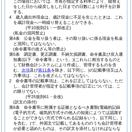
この場合においては、市長が指定する利率により、繰替え
をした日から繰戻しをした日までの日数により利子を計算
する。
4
歳入歳出外現金は、歳計現金に不足を生じたときは、これ
を歳計現金へ一時繰り替えることができる。
(平10規則21・一部改正)
(私金の混同禁止)
第4条
公金を取り扱う者は、その取り扱いに係る現金を私金
と混同してはならない。
(命令書等の改ざん等の禁止)
第5条
調定書、更正調書、不納欠損調書、命令書及び戻入通
知書
(以下「命令書等」という。)
(これらに相当するものと
して財務会計システムにより作成し、管理するものを含
む。
次項
及び
第11条
を除き、以下同じ。)
の記載事項又は入
力事項は、これを改ざんしてはならない。
2
命令書等の記載事項は、これを訂正してはならない。
ただ
し、会計管理者が指定する記載事項の訂正については、こ
の限りでない。
(平25規則61・全改)
(訳文の添付)
第6条
命令書等に附属する証拠となるべき書類
(電磁的記録
(電子的方式、磁気的方式その他人の知覚によつては認識す
ることができない方式で作られる記録をいう。以下同じ。)
を含む。)
で、外国文で記載してあるもののうち会計管理者
が必要と認めたものは、その訳文を添付しなければならな