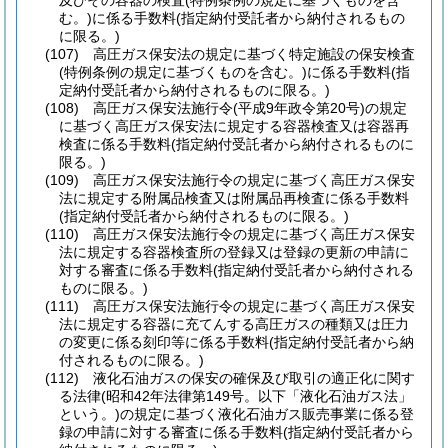
及びその容器の検査
(特例条例の規定に基づくものを含
む。)
に係る手数料
(指定納付受託者から納付されるもの
に限る。)
(107)
高圧ガス保安法の規定に基づく特定施設の保安検査
(特例条例の規定に基づくものを含む。)
に係る手数料
(指
定納付受託者から納付されるものに限る。)
(108)
高圧ガス保安法施行令
(平成9年政令第20号)
の規定
に基づく高圧ガス保安法に規定する容器検査又は容器再
検査に係る手数料
(指定納付受託者から納付されるものに
限る。)
(109)
高圧ガス保安法施行令の規定に基づく高圧ガス保安
法に規定する附属品検査又は附属品再検査に係る手数料
(指定納付受託者から納付されるものに限る。)
(110)
高圧ガス保安法施行令の規定に基づく高圧ガス保安
法に規定する容器検査所の登録又は登録の更新の申請に
対する審査に係る手数料
(指定納付受託者から納付される
ものに限る。)
(111)
高圧ガス保安法施行令の規定に基づく高圧ガス保安
法に規定する容器に充てんする高圧ガスの種類又は圧力
の変更に係る刻印等に係る手数料
(指定納付受託者から納
付されるものに限る。)
(112)
液化石油ガスの保安の確保及び取引の適正化に関す
る法律
(昭和42年法律第149号。以下「液化石油ガス法」
という。)
の規定に基づく液化石油ガス販売事業に係る登
録の申請に対する審査に係る手数料
(指定納付受託者から