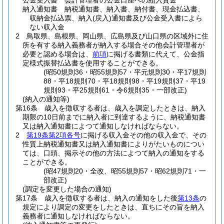
公金受入書 会計管理者の公金口座への組入資金
納入通知書 納税通知書、納入書、納付書、現金払込書、
収納金払込票、納入
(戻入)
通知書及び公金受入書によら
ない収入金
2
鳥取県、島根県、岡山県、広島県及び山口県の区域外に住
所を有する納入義務者が納入する場合その他会計管理者が
必要と認める場合は、
前項
に掲げる書類に代えて、公金指
定様式振替払込書を使用することができる。
(昭50規則36・昭55規則57・平元規則30・平17規則
88・平18規則70・平18規則98・平19規則37・平19
規則93・平25規則61・令6規則35・一部改正)
(納入の通知等)
第16条
歳入を徴収する者は、歳入を調定したときは、納入
期限の10日前までに納入者に到達するように、納税通知書
又は納入通知書によつて通知しなければならない。
2
第19条第2項各号
に掲げる収入金その他の収入金で、その
性質上納税通知書又は納入通知書によりがたいものについ
ては、口頭、掲示その他の方法によつて納入の通知をする
ことができる。
(昭47規則20・全改、昭55規則57・昭62規則71・一
部改正)
(調定を変更した場合の通知)
第17条
歳入を徴収する者は、納入の通知をした後
第13条
の
規定により調定の変更をしたときは、直ちにその旨を納入
義務者に通知しなければならない。