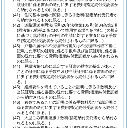
該証明に係る書面の送付に要する費用
(指定納付受託者か
ら納付されるものに限る。)
(41)
住民基本台帳の閲覧に係る手数料
(指定納付受託者か
ら納付されるものに限る。)
(42)
道路運送車両法
(昭和26年法律第185号)
第34条第2項
(同法第73条第2項において準用する場合を含む。)
の規定
に基づく臨時運行の許可の申請に対する審査に係る手数
料
(指定納付受託者から納付されるものに限る。)
(43)
戸籍の届出の不受理申出書又は不受理申出取下書に
記載した事項の証明に係る手数料及び当該証明に係る書
面の送付に要する費用
(指定納付受託者から納付されるも
のに限る。)
(44)
戸籍法第41条に規定する証書の謄本の提出があった
ことの証明に係る手数料及び当該証明に係る書面の送付
に要する費用
(指定納付受託者から納付されるものに限
る。)
(45)
婚姻要件を備えていることの証明に係る手数料及び
当該証明に係る書面の送付に要する費用
(指定納付受託者
から納付されるものに限る。)
(46)
独身であることの証明に係る手数料及び当該証明に
係る書面の送付に要する費用
(指定納付受託者から納付さ
れるものに限る。)
(47)
大型ごみ収集運搬手数料
(指定納付受託者から納付さ
れるものに限る。)