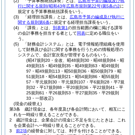
(2)
「予算事務統括課長」とは、
広島市予算の編成及び執
行に関する規則
(昭和43年広島市規則第22号)
第5条の2
に
規定する予算事務統括課長をいう。
(3)
「経理担当課長」とは、
広島市予算の編成及び執行に
関する規則第6条
に規定する経理担当課長をいう。
(4)
「課長」とは、
別表第1
の担当範囲の欄に掲げる課等
の会計事務を担当する者として
同表
に定める職位をい
う。
(5)
「財務会計システム」とは、電子情報処理組織を使用
して財務及び会計に関する事務を行うための情報処理の
システムで、会計室次長が管理するものをいう。
(昭47規則20・全改、昭48規則30・昭48規則84・昭
49規則15・昭49規則35・昭49規則63・昭49規則
97・昭49規則113・昭50規則36・昭50規則79・昭
51規則18・昭54規則21・昭54規則86・昭55規則
57・平元規則30・平元規則107・平6規則28・平7規
則32・平17規則88・平20規則36・平22規則41・平
25規則61・平26規則53・平27規則35・平29規則
33・一部改正)
(現金の繰替え)
第3条
歳計現金は、各年度及び各会計間において、相互にこ
れを一時繰り替えることができる。
2
歳計現金は、企業会計の現金に不足を生じたときは、これ
を企業会計へ一時繰り替えることができる。
3
前2項
の繰替金に対しては、利子を付けることができる。