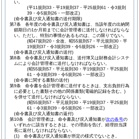
い。
(平11規則33・平19規則37・平25規則61・令3規則
39・令5規則26・一部改正)
(命令書及び戻入通知書の送付期限)
第7条
各年度の命令書及び戻入通知書は、当該年度の出納閉
鎖期日の1か月前までに会計管理者に送付しなければならな
い。
ただし、特別の事情があるものは、この限りでない。
(昭47規則20・全改、昭55規則57・平元規則30・平
19規則37・令3規則39・令5規則26・一部改正)
(命令書及び戻入通知書の送付)
第8条
命令書及び戻入通知書は、送付簿又は財務会計システ
ムにより会計管理者に送付しなければならない。
(昭55規則57・平元規則30・平19規則37・平25規則
61・令3規則39・令5規則26・一部改正)
(命令書に関する書類の送付)
第9条
命令書を会計管理者に送付するときは、支出負担行為
に必要とした書類その他の関係書類
(電磁的記録を含む。)
を併せて送付しなければならない。
(昭55規則57・平元規則30・平19規則37・平25規則
61・令3規則39・令5規則26・一部改正)
(命令書及び戻入通知書の返付)
第10条
会計管理者は、命令書及び戻入通知書が
次の各号
の
いずれかに該当するときは、その理由を告げ、経理担当課
長に返付しなければならない。
(1)
命令書及び戻入通知書が所定の様式でないとき。