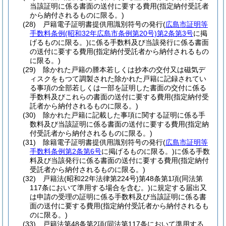
当該証明に係る書面の送付に要する費用
(指定納付受託者
から納付されるものに限る。)
(28)
戸籍電子証明書提供用識別符号の発行
(
広島市証明等
手数料条例
(昭和32年広島市条例第20号)
第2条第3号
に掲
げるものに限る。)
に係る手数料及び当該発行に係る書面
の送付に要する費用
(指定納付受託者から納付されるもの
に限る。)
(29)
除かれた戸籍の謄本若しくは抄本の交付又は磁気デ
ィスクをもつて調製された除かれた戸籍に記録されてい
る事項の全部若しくは一部を証明した書面の交付に係る
手数料及びこれらの書面の送付に要する費用
(指定納付受
託者から納付されるものに限る。)
(30)
除かれた戸籍に記載した事項に関する証明に係る手
数料及び当該証明に係る書面の送付に要する費用
(指定納
付受託者から納付されるものに限る。)
(31)
除籍電子証明書提供用識別符号の発行
(
広島市証明等
手数料条例第2条第6号
に掲げるものに限る。)
に係る手数
料及び当該発行に係る書面の送付に要する費用
(指定納付
受託者から納付されるものに限る。)
(32)
戸籍法
(昭和22年法律第224号)
第48条第1項
(同法第
117条において準用する場合を含む。)
に規定する届出又
は申請の受理の証明に係る手数料及び当該証明に係る書
面の送付に要する費用
(指定納付受託者から納付されるも
のに限る。)
(33)
戸籍法第48条第2項
(同法第117条において準用する