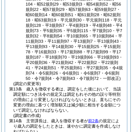
104・昭52規則29・昭53規則3・昭54規則52・昭56
規則22・昭57規則29・昭57規則63・昭59規則27・
昭60規則14・昭60規則51・昭61規則28・昭62規則
18・昭63規則19・平元規則30・平元規則118・平元
規則128・平3規則57・平4規則19・平4規則48・平4
規則73・平5規則35・平5規則115・平7規則10・平7
規則32・平8規則54・平10規則65・平10規則84・平
11規則33・平11規則97・平13規則7・平13規則43・
平13規則93・平14規則30・平15規則25・平15規則
78・平16規則33・平17規則88・平17規則99・平17
規則187・平18規則70・平19規則66・平19規則93・
平20規則36・平21規則42・平22規則2・平22規則
41・平24規則51・平25規則61・平27規則35・令4規
則74・令5規則26・令6規則1・令6規則7・令6規則
50・令7規則4・令7規則43・令7規則72・一部改正)
(調定の変更等)
第13条
歳入を徴収する者は、調定をした後において、当該
調定額につき法令の規定又は調定もれその他の誤り等特別
の理由により変更しなければならないときは、直ちにその
変更の理由に基づく増加額又は減少額に相当する金額につ
いて調定しなければならない。
(調定書の作成)
第14条
主管課長は、歳入を徴収する者が
前2条
の規定によ
り歳入の調定をしたときは、速やかに調定書を作成しなけ
ればならない。