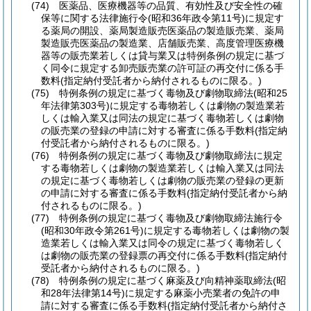
(74)
医薬品、医療機器等の品質、有効性及び安全性の確
保等に関する法律施行令
(昭和36年政令第11号)
に規定す
る薬局の開設、薬局製造販売医薬品の製造販売業、薬局
製造販売医薬品の製造業、店舗販売業、高度管理医療機
器等の販売業若しくは貸与業又は特例条例の規定に基づ
く同令に規定する卸売販売業の許可証の再交付に係る手
数料
(指定納付受託者から納付されるものに限る。)
(75)
特例条例の規定に基づく毒物及び劇物取締法
(昭和25
年法律第303号)
に規定する毒物若しくは劇物の製造業若
しくは輸入業又は同法の規定に基づく毒物若しくは劇物
の販売業の登録の申請に対する審査に係る手数料
(指定納
付受託者から納付されるものに限る。)
(76)
特例条例の規定に基づく毒物及び劇物取締法に規定
する毒物若しくは劇物の製造業若しくは輸入業又は同法
の規定に基づく毒物若しくは劇物の販売業の登録の更新
の申請に対する審査に係る手数料
(指定納付受託者から納
付されるものに限る。)
(77)
特例条例の規定に基づく毒物及び劇物取締法施行令
(昭和30年政令第261号)
に規定する毒物若しくは劇物の製
造業若しくは輸入業又は同令の規定に基づく毒物若しく
は劇物の販売業の登録票の再交付に係る手数料
(指定納付
受託者から納付されるものに限る。)
(78)
特例条例の規定に基づく麻薬及び向精神薬取締法
(昭
和28年法律第14号)
に規定する麻薬小売業者の免許の申
請に対する審査に係る手数料
(指定納付受託者から納付さ