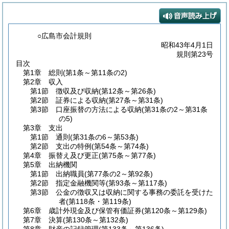
○広島市会計規則
昭和43年4月1日
規則第23号
目次
第1章
総則
(第1条～第11条の2)
第2章
収入
第1節
徴収及び収納
(第12条～第26条)
第2節
証券による収納
(第27条～第31条)
第3節
口座振替の方法による収納
(第31条の2～第31条
の5)
第3章
支出
第1節
通則
(第31条の6～第53条)
第2節
支出の特例
(第54条～第74条)
第4章
振替え及び更正
(第75条～第77条)
第5章
出納機関
第1節
出納職員
(第77条の2～第92条)
第2節
指定金融機関等
(第93条～第117条)
第3節
公金の徴収又は収納に関する事務の委託を受けた
者
(第118条・第119条)
第6章
歳計外現金及び保管有価証券
(第120条～第129条)
第7章
決算
(第130条～第132条)