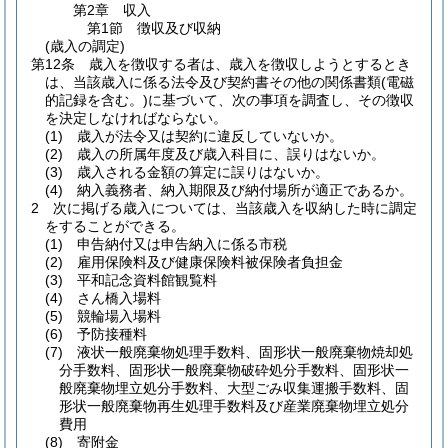
第2章
収入
第1節
徴収及び収納
(歳入の調定)
第12条
歳入を徴収する者は、歳入を徴収しようとするとき
は、当該歳入に係る法令及び契約書その他の関係書類
(電磁
的記録を含む。)
に基づいて、次の事項を調査し、その徴収
を決定しなければならない。
(1)
歳入が法令又は契約に違反していないか。
(2)
歳入の所属年度及び歳入科目に、誤りはないか。
(3)
歳入される金額の算定に誤りはないか。
(4)
納入義務者、納入期限及び納付場所が適正であるか。
2
次に掲げる歳入については、当該歳入を収納した時に調定
をすることができる。
(1)
申告納付又は申告納入に係る市税
(2)
雇用保険料及び健康保険料被保険者負担金
(3)
平和記念資料館観覧料
(4)
さん橋入場料
(5)
競輪場入場料
(6)
予防接種料
(7)
液状一般廃棄物処理手数料、固形状一般廃棄物焼却処
分手数料、固形状一般廃棄物破砕処分手数料、固形状一
般廃棄物埋立処分手数料、大型ごみ収集運搬手数料、固
形状一般廃棄物再生処理手数料及び産業廃棄物埋立処分
費用
(8)
寄附金