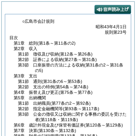
○広島市会計規則
昭和43年4月1日
規則第23号
目次
第1章
総則
(第1条～第11条の2)
第2章
収入
第1節
徴収及び収納
(第12条～第26条)
第2節
証券による収納
(第27条～第31条)
第3節
口座振替の方法による収納
(第31条の2～第31条
の5)
第3章
支出
第1節
通則
(第31条の6～第53条)
第2節
支出の特例
(第54条～第74条)
第4章
振替え及び更正
(第75条～第77条)
第5章
出納機関
第1節
出納職員
(第77条の2～第92条)
第2節
指定金融機関等
(第93条～第117条)
第3節
公金の徴収又は収納に関する事務の委託を受けた
者
(第118条・第119条)
第6章
歳計外現金及び保管有価証券
(第120条～第129条)
第7章
決算
(第130条～第132条)