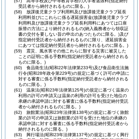
(57)
高等学校及び中等教育学校の入学者選抜料
(指定納付
受託者から納付されるものに限る。)
(58)
放課後児童クラブ利用料及び放課後児童クラブ延長
利用料並びにこれらに係る遅延損害金
(放課後児童クラブ
利用料及び放課後児童クラブ延長利用料にあつては口座
振替の方法により納付されるもの
(納入義務者から領収証
書の交付を要しない旨の申出のあつたものに限る。)
及び
指定納付受託者から納付されるものに限り、遅延損害金
にあつては指定納付受託者から納付されるものに限る。)
(59)
震災、風水害その他これらに類する災害に被災した
ことの証明に係る手数料
(指定納付受託者から納付される
ものに限る。)
(60)
食品衛生法
(昭和22年法律第233号)
及び食品衛生法施
行令
(昭和28年政令第229号)
の規定に基づく許可の申請に
対する審査に係る手数料
(指定納付受託者から納付される
ものに限る。)
(61)
温泉法
(昭和23年法律第125号)
の規定に基づく温泉の
利用の許可の申請又は温泉の利用の許可を受けた地位の
承継の承認申請に対する審査に係る手数料
(指定納付受託
者から納付されるものに限る。)
(62)
旅館業法
(昭和23年法律第138号)
の規定に基づく旅館
業の許可の申請又は旅館業の許可を受けた地位の承継の
承認申請に対する審査に係る手数料
(指定納付受託者から
納付されるものに限る。)
(63)
興行場法
(昭和23年法律第137号)
の規定に基づく興行