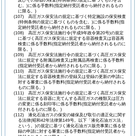
及びその容器の検査
(特例条例の規定に基づくものを含
む。)
に係る手数料
(指定納付受託者から納付されるもの
に限る。)
(107)
高圧ガス保安法の規定に基づく特定施設の保安検査
(特例条例の規定に基づくものを含む。)
に係る手数料
(指
定納付受託者から納付されるものに限る。)
(108)
高圧ガス保安法施行令
(平成9年政令第20号)
の規定
に基づく高圧ガス保安法に規定する容器検査又は容器再
検査に係る手数料
(指定納付受託者から納付されるものに
限る。)
(109)
高圧ガス保安法施行令の規定に基づく高圧ガス保安
法に規定する附属品検査又は附属品再検査に係る手数料
(指定納付受託者から納付されるものに限る。)
(110)
高圧ガス保安法施行令の規定に基づく高圧ガス保安
法に規定する容器検査所の登録又は登録の更新の申請に
対する審査に係る手数料
(指定納付受託者から納付される
ものに限る。)
(111)
高圧ガス保安法施行令の規定に基づく高圧ガス保安
法に規定する容器に充てんする高圧ガスの種類又は圧力
の変更に係る刻印等に係る手数料
(指定納付受託者から納
付されるものに限る。)
(112)
液化石油ガスの保安の確保及び取引の適正化に関す
る法律
(昭和42年法律第149号。以下「液化石油ガス法」
という。)
の規定に基づく液化石油ガス販売事業に係る登
録の申請に対する審査に係る手数料
(指定納付受託者から