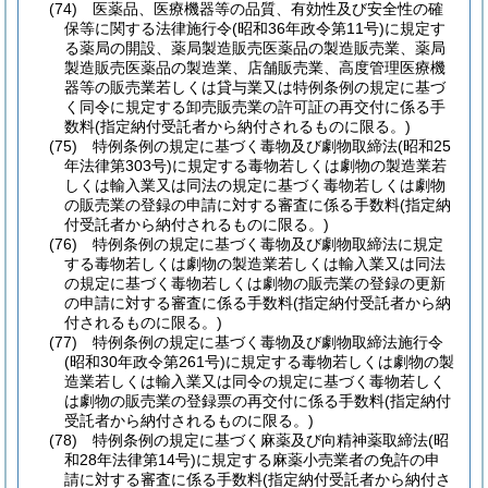
(74)
医薬品、医療機器等の品質、有効性及び安全性の確
保等に関する法律施行令
(昭和36年政令第11号)
に規定す
る薬局の開設、薬局製造販売医薬品の製造販売業、薬局
製造販売医薬品の製造業、店舗販売業、高度管理医療機
器等の販売業若しくは貸与業又は特例条例の規定に基づ
く同令に規定する卸売販売業の許可証の再交付に係る手
数料
(指定納付受託者から納付されるものに限る。)
(75)
特例条例の規定に基づく毒物及び劇物取締法
(昭和25
年法律第303号)
に規定する毒物若しくは劇物の製造業若
しくは輸入業又は同法の規定に基づく毒物若しくは劇物
の販売業の登録の申請に対する審査に係る手数料
(指定納
付受託者から納付されるものに限る。)
(76)
特例条例の規定に基づく毒物及び劇物取締法に規定
する毒物若しくは劇物の製造業若しくは輸入業又は同法
の規定に基づく毒物若しくは劇物の販売業の登録の更新
の申請に対する審査に係る手数料
(指定納付受託者から納
付されるものに限る。)
(77)
特例条例の規定に基づく毒物及び劇物取締法施行令
(昭和30年政令第261号)
に規定する毒物若しくは劇物の製
造業若しくは輸入業又は同令の規定に基づく毒物若しく
は劇物の販売業の登録票の再交付に係る手数料
(指定納付
受託者から納付されるものに限る。)
(78)
特例条例の規定に基づく麻薬及び向精神薬取締法
(昭
和28年法律第14号)
に規定する麻薬小売業者の免許の申
請に対する審査に係る手数料
(指定納付受託者から納付さ