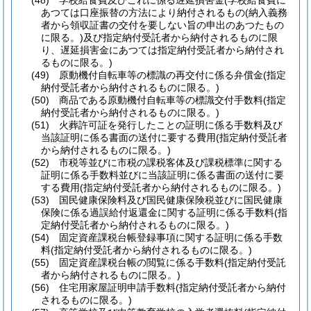
(48)
学校給食費及びこれに係る遅延損害金
(学校給食費に
あつては口座振替の方法により納付されるもの
(納入義務
者から領収証書の交付を要しない旨の申出のあつたもの
に限る。)
及び指定納付受託者から納付されるものに限
り、遅延損害金にあつては指定納付受託者から納付され
るものに限る。)
(49)
原動機付自転車等の標識の再交付に係る弁償金
(指定
納付受託者から納付されるものに限る。)
(50)
商品である原動機付自転車等の標識交付手数料
(指定
納付受託者から納付されるものに限る。)
(51)
火葬許可証を発行したことの証明に係る手数料及び
当該証明に係る書面の送付に要する費用
(指定納付受託者
から納付されるものに限る。)
(52)
市税等並びに市税の課税客体及び課税標準に関する
証明に係る手数料並びに当該証明に係る書面の送付に要
する費用
(指定納付受託者から納付されるものに限る。)
(53)
国民健康保険料及び国民健康保険税並びに国民健康
保険に係る過誤給付返還金に関する証明に係る手数料
(指
定納付受託者から納付されるものに限る。)
(54)
固定資産課税台帳登録事項に関する証明に係る手数
料
(指定納付受託者から納付されるものに限る。)
(55)
固定資産課税台帳の閲覧に係る手数料
(指定納付受託
者から納付されるものに限る。)
(56)
住宅用家屋証明申請手数料
(指定納付受託者から納付
されるものに限る。)