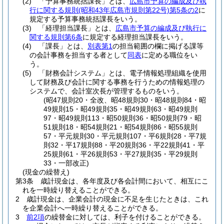
(2)
「予算事務統括課長」とは、
広島市予算の編成及び執
行に関する規則
(昭和43年広島市規則第22号)
第5条の2
に
規定する予算事務統括課長をいう。
(3)
「経理担当課長」とは、
広島市予算の編成及び執行に
関する規則第6条
に規定する経理担当課長をいう。
(4)
「課長」とは、
別表第1
の担当範囲の欄に掲げる課等
の会計事務を担当する者として
同表
に定める職位をい
う。
(5)
「財務会計システム」とは、電子情報処理組織を使用
して財務及び会計に関する事務を行うための情報処理の
システムで、会計室次長が管理するものをいう。
(昭47規則20・全改、昭48規則30・昭48規則84・昭
49規則15・昭49規則35・昭49規則63・昭49規則
97・昭49規則113・昭50規則36・昭50規則79・昭
51規則18・昭54規則21・昭54規則86・昭55規則
57・平元規則30・平元規則107・平6規則28・平7規
則32・平17規則88・平20規則36・平22規則41・平
25規則61・平26規則53・平27規則35・平29規則
33・一部改正)
(現金の繰替え)
第3条
歳計現金は、各年度及び各会計間において、相互にこ
れを一時繰り替えることができる。
2
歳計現金は、企業会計の現金に不足を生じたときは、これ
を企業会計へ一時繰り替えることができる。
3
前2項
の繰替金に対しては、利子を付けることができる。