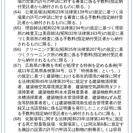
場の営業の許可の申請に対する審査に係る手数料
(指定納
付受託者から納付されるものに限る。)
(64)
公衆浴場法
(昭和23年法律第139号)
の規定に基づく浴
場業の許可の申請に対する審査に係る手数料
(指定納付受
託者から納付されるものに限る。)
(65)
理容師法
(昭和22年法律第234号)
の規定に基づく理容
所の検査又は美容師法
(昭和32年法律第163号)
の規定に基
づく美容所の検査に係る手数料
(指定納付受託者から納付
されるものに限る。)
(66)
クリーニング業法
(昭和25年法律第207号)
の規定に基
づくクリーニング所の検査に係る手数料
(指定納付受託者
から納付されるものに限る。)
(67)
広島県の事務を市町が処理する特例を定める条例
(平
成11年広島県条例第34号。以下「特例条例」という。)
の規定に基づく建築物における衛生的環境の確保に関す
る法律
(昭和45年法律第20号)
に規定する建築物清掃業
者、建築物空気環境測定業者、建築物空気調和用ダクト
清掃業者、建築物飲料水水質検査業者、建築物飲料水貯
水槽清掃業者、建築物排水管清掃業者、建築物ねずみ昆
虫等防除業者若しくは建築物環境衛生総合管理業者の登
録又は当該登録に係る証明書を発行したことの証明に係
る手数料
(指定納付受託者から納付されるものに限る。)
(68)
化製場等に関する法律
(昭和23年法律第140号)
に規定
する死亡獣畜取扱場、化製場若しくは同法第8条に規定す
る施設の設置の許可の申請又は動物の飼養若しくは収容