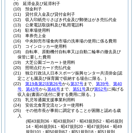
(9)
延滞金及び延滞利子
(10)
預金利子
(11)
貸付戻入金及び貸付金利子
(12)
収入印紙売りさばき代金及び郵便はがき売払代金
(13)
公衆電話取扱料及び私用電話料
(14)
駐車場使用料
(15)
車券売上金
(16)
中央卸売市場食肉市場の洗車場の使用に係る費用
(17)
コインロッカー使用料
(18)
自転車、原動機付自転車又は自動二輪車の撤去及び
保管に要した費用
(19)
大芝公園ゴーカート使用料
(20)
照明点灯カード売払代金
(21)
独立行政法人日本スポーツ振興センター共済掛金
(認
定こども園及び保育園で収納する場合に限る。)
(22)
第19条第2項第26号
から
第37号
まで、
第39号
、
第40
号
、
第43号
から
第46号
まで、
第51号
及び
第52号
に掲げる
収入金
(書面の送付に要する費用に限る。)
(23)
乳児等通園支援事業利用料
(24)
安佐北食育交流センター使用料
(25)
その他市長が事前に調定することが困難と認める歳
入
(昭43規則36・昭43規則47・昭43規則52・昭45規則
14・昭46規則61・昭47規則20・昭47規則44・昭49
規則101・昭50規則67・昭51規則18・昭51規則