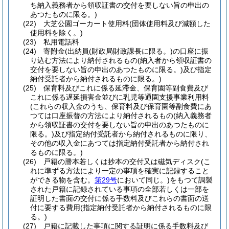
ち納入義務者から領収証書の交付を要しない旨の申出の
あつたものに限る。)
(22)
大芝公園ゴーカート使用料
(団体使用料及び減額した
使用料を除く。)
(23)
私用電話料
(24)
寄附金
(出納員
(財政局財政課長に限る。)
の口座に振
り込む方法により納付されるもの
(納入者から領収証書の
交付を要しない旨の申出のあつたものに限る。)
及び指定
納付受託者から納付されるものに限る。)
(25)
保育料及びこれに係る延滞金、保育園等副食費及び
これに係る遅延損害金並びに乳児等通園支援事業利用料
(これらの収入金のうち、保育料及び保育園等副食費にあ
つては口座振替の方法により納付されるもの
(納入義務者
から領収証書の交付を要しない旨の申出のあつたものに
限る。)
及び指定納付受託者から納付されるものに限り、
その他の収入金にあつては指定納付受託者から納付され
るものに限る。)
(26)
戸籍の謄本若しくは抄本の交付又は磁気ディスク
(こ
れに準ずる方法により一定の事項を確実に記録すること
ができる物を含む。
第29号
において同じ。)
をもつて調製
された戸籍に記録されている事項の全部若しくは一部を
証明した書面の交付に係る手数料及びこれらの書面の送
付に要する費用
(指定納付受託者から納付されるものに限
る。)
(27)
戸籍に記載した事項に関する証明に係る手数料及び