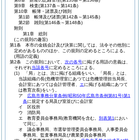
第8章
財産の記録管理
(第133条～第136条)
第9章
検査
(第137条～第141条)
第10章
帳簿・諸票及び雑則
第1節
帳簿及び諸票
(第142条～第145条)
第2節
雑則
(第146条～第148条)
附則
第1章
総則
(この規則の趣旨)
第1条
本市の金銭会計及び決算に関しては、法令その他別に
定めがあるもののほか、この規則の定めるところによる。
(用語の定義)
第2条
この規則において、
次の各号
に掲げる用語の意義は、
それぞれ
当該各号
に定めるところによる。
(1)
「局」とは、次に掲げる組織をいい、「局長」とは、
当該組織の長
(危機管理室にあつては危機管理担当局長、
会計室にあつては会計管理者、
エ
に掲げる組織にあつて
は教育次長)
をいう。
ア
広島市事務分掌条例
(昭和50年広島市条例第81号)
第1
条
に規定する局及び室並びに会計室
イ
区役所
ウ
消防局
エ
教育委員会事務局
(教育機関を含む。
別表第1
におい
て同じ。)
オ
議会事務局、市選挙管理委員会事務局、人事委員会
事務局、監査事務局及び農業委員会事務局