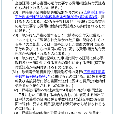
当該証明に係る書面の送付に要する費用
(指定納付受託者
から納付されるものに限る。)
(28)
戸籍電子証明書提供用識別符号の発行
(
広島市証明等
手数料条例
(昭和32年広島市条例第20号)
第2条第3号
に掲
げるものに限る。)
に係る手数料及び当該発行に係る書面
の送付に要する費用
(指定納付受託者から納付されるもの
に限る。)
(29)
除かれた戸籍の謄本若しくは抄本の交付又は磁気デ
ィスクをもつて調製された除かれた戸籍に記録されてい
る事項の全部若しくは一部を証明した書面の交付に係る
手数料及びこれらの書面の送付に要する費用
(指定納付受
託者から納付されるものに限る。)
(30)
除かれた戸籍に記載した事項に関する証明に係る手
数料及び当該証明に係る書面の送付に要する費用
(指定納
付受託者から納付されるものに限る。)
(31)
除籍電子証明書提供用識別符号の発行
(
広島市証明等
手数料条例第2条第6号
に掲げるものに限る。)
に係る手数
料及び当該発行に係る書面の送付に要する費用
(指定納付
受託者から納付されるものに限る。)
(32)
戸籍法
(昭和22年法律第224号)
第48条第1項
(同法第
117条において準用する場合を含む。)
に規定する届出又
は申請の受理の証明に係る手数料及び当該証明に係る書
面の送付に要する費用
(指定納付受託者から納付されるも
のに限る。)
(33)
戸籍法第48条第2項
(同法第117条において準用する