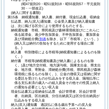
(昭47規則20・昭51規則18・昭55規則57・平元規則
30・一部改正)
(納入に関する書類)
第15条
納税通知書、納入書、納付書、現金払込書、収納金
払込票、納入
(戻入)
通知書、公金受入書及び納入通知書
は、次に掲げる区分により使用するものとする。
納税通知書 市税、県民税及び森林環境税並びにこれらに
係る延滞金、過少申告加算金、不申告加算金、重加算金
及び滞納処分費
(
別表
を除き、以下「市税等」という。)
(納入又は納付の告知をするために使用する場合に限
る。)
納入書 特別徴収による市税等
(納税通知書によるものを除
く。)
納付書 市税等
(納税通知書及び納入書によるものを除
く。)
及び地方交付税、地方譲与税、国庫支出金、県支出
金、地方債、寄附金、滞納処分費
(市税、県民税及び森林
環境税に係るものを除く。)
、公金の徴収又は収納に関す
る委託を受けたものが払込みをする収入金、隔地払等に
係る支払未済の歳入への組入資金その他その性質上納入
の通知を必要としない収入金
現金払込書又は収納金払込票 会計管理者、区会計管理
者、出納員、区出納員、分任出納員又は区分任出納員が
払込みをする収入金
納入
(戻入)
通知書 過誤払に係る歳出予算への戻入金