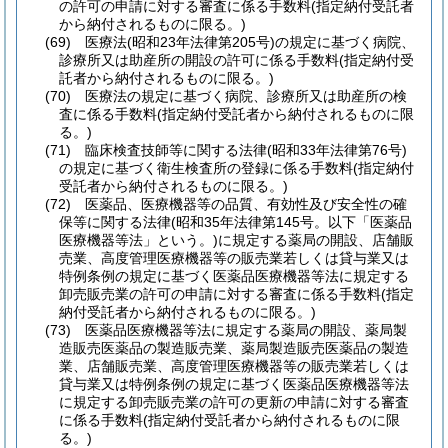
の許可の申請に対する審査に係る手数料
(指定納付受託者
から納付されるものに限る。)
(69)
医療法
(昭和23年法律第205号)
の規定に基づく病院、
診療所又は助産所の開設の許可に係る手数料
(指定納付受
託者から納付されるものに限る。)
(70)
医療法の規定に基づく病院、診療所又は助産所の検
査に係る手数料
(指定納付受託者から納付されるものに限
る。)
(71)
臨床検査技師等に関する法律
(昭和33年法律第76号)
の規定に基づく衛生検査所の登録に係る手数料
(指定納付
受託者から納付されるものに限る。)
(72)
医薬品、医療機器等の品質、有効性及び安全性の確
保等に関する法律
(昭和35年法律第145号。以下「医薬品
医療機器等法」という。)
に規定する薬局の開設、店舗販
売業、高度管理医療機器等の販売業若しくは貸与業又は
特例条例の規定に基づく医薬品医療機器等法に規定する
卸売販売業の許可の申請に対する審査に係る手数料
(指定
納付受託者から納付されるものに限る。)
(73)
医薬品医療機器等法に規定する薬局の開設、薬局製
造販売医薬品の製造販売業、薬局製造販売医薬品の製造
業、店舗販売業、高度管理医療機器等の販売業若しくは
貸与業又は特例条例の規定に基づく医薬品医療機器等法
に規定する卸売販売業の許可の更新の申請に対する審査
に係る手数料
(指定納付受託者から納付されるものに限
る。)