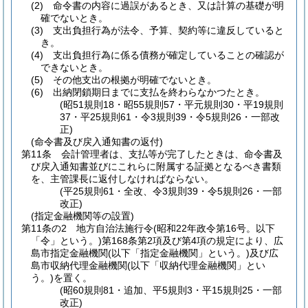
(2)
命令書の内容に過誤があるとき、又は計算の基礎が明
確でないとき。
(3)
支出負担行為が法令、予算、契約等に違反していると
き。
(4)
支出負担行為に係る債務が確定していることの確認が
できないとき。
(5)
その他支出の根拠が明確でないとき。
(6)
出納閉鎖期日までに支払を終わらなかつたとき。
(昭51規則18・昭55規則57・平元規則30・平19規則
37・平25規則61・令3規則39・令5規則26・一部改
正)
(命令書及び戻入通知書の返付)
第11条
会計管理者は、支払等が完了したときは、命令書及
び戻入通知書並びにこれらに附属する証拠となるべき書類
を、主管課長に返付しなければならない。
(平25規則61・全改、令3規則39・令5規則26・一部
改正)
(指定金融機関等の設置)
第11条の2
地方自治法施行令
(昭和22年政令第16号。以下
「令」という。)
第168条第2項及び第4項の規定により、広
島市指定金融機関
(以下「指定金融機関」という。)
及び広
島市収納代理金融機関
(以下「収納代理金融機関」とい
う。)
を置く。
(昭60規則81・追加、平5規則3・平15規則25・一部
改正)