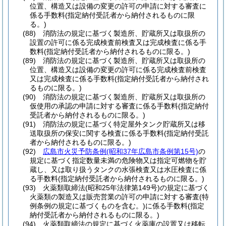
位置、構造又は設備の変更の許可の申請に対する審査に
係る手数料
(指定納付受託者から納付されるものに限
る。)
(88)
消防法の規定に基づく製造所、貯蔵所又は取扱所の
設置の許可に係る完成検査前検査又は完成検査に係る手
数料
(指定納付受託者から納付されるものに限る。)
(89)
消防法の規定に基づく製造所、貯蔵所又は取扱所の
位置、構造又は設備の変更の許可に係る完成検査前検査
又は完成検査に係る手数料
(指定納付受託者から納付され
るものに限る。)
(90)
消防法の規定に基づく製造所、貯蔵所又は取扱所の
仮使用の承認の申請に対する審査に係る手数料
(指定納付
受託者から納付されるものに限る。)
(91)
消防法の規定に基づく特定屋外タンク貯蔵所又は移
送取扱所の保安に関する検査に係る手数料
(指定納付受託
者から納付されるものに限る。)
(92)
広島市火災予防条例
(昭和37年広島市条例第15号)
の
規定に基づく指定数量未満の危険物又は指定可燃物を貯
蔵し、又は取り扱うタンクの水張検査又は水圧検査に係
る手数料
(指定納付受託者から納付されるものに限る。)
(93)
火薬類取締法
(昭和25年法律第149号)
の規定に基づく
火薬類の製造又は販売営業の許可の申請に対する審査
(特
例条例の規定に基づくものを含む。)
に係る手数料
(指定
納付受託者から納付されるものに限る。)
(94)
火薬類取締法の規定に基づく火薬庫の設置又は移転