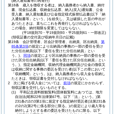
(納入通知書等の再発行)
第18条
歳入を徴収する者は、納入義務者から納入書、納付
書、現金払込書、収納金払込票、納入
(戻入)
通知書、公金
受入書、納入通知書及び公金指定様式振替払込書
(以下「納
入通知書等」という。)
を紛失し、又は破損した旨の申出が
あつたときは、直ちにこれを再発行しなければならない。
この場合、納付期限を変更してはならない。
(平18規則70・平19規則93・平25規則61・一部改正)
(領収証書の交付及び収納年月日の記載)
第19条
会計管理者、区会計管理者、出納員、区出納員、
第
85条第3項
の規定により出納員の事務の一部の委任を受け
た分任出納員
(以下「委任を受けた分任出納員」とい
う。)
、
同項
の規定により区出納員の事務の一部の委任を受
けた区分任出納員
(以下「委任を受けた区分任出納員」とい
う。)
、指定金融機関、収納代理金融機関及び公金の徴収又
は収納に関する事務の委託を受けた者
(以下この章において
「収納機関」という。)
は、納入義務者から収入金を収納し
たときは、領収証書を交付しなければならない。
2
次に掲げる収入金については、
前項
の規定にかかわらず、
領収証書を交付しないものとする。
(1)
平和記念資料館観覧料
(団体観覧料にあつては、地方
自治法
(昭和22年法律第67号。以下「法」という。)
第
231条の2の3第1項に規定する指定納付受託者
(法第231条
の2の2
(第2号に係る部分に限る。)
の規定により歳入等を
納付しようとする者の委託を受けたものに限る。以下