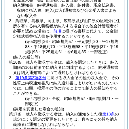
公金受入書 会計管理者の公金口座への組入資金
納入通知書 納税通知書、納入書、納付書、現金払込書、
収納金払込票、納入
(戻入)
通知書及び公金受入書によら
ない収入金
2
鳥取県、島根県、岡山県、広島県及び山口県の区域外に住
所を有する納入義務者が納入する場合その他会計管理者が
必要と認める場合は、
前項
に掲げる書類に代えて、公金指
定様式振替払込書を使用することができる。
(昭50規則36・昭55規則57・平元規則30・平17規則
88・平18規則70・平18規則98・平19規則37・平19
規則93・平25規則61・令6規則35・一部改正)
(納入の通知等)
第16条
歳入を徴収する者は、歳入を調定したときは、納入
期限の10日前までに納入者に到達するように、納税通知書
又は納入通知書によつて通知しなければならない。
2
第19条第2項各号
に掲げる収入金その他の収入金で、その
性質上納税通知書又は納入通知書によりがたいものについ
ては、口頭、掲示その他の方法によつて納入の通知をする
ことができる。
(昭47規則20・全改、昭55規則57・昭62規則71・一
部改正)
(調定を変更した場合の通知)
第17条
歳入を徴収する者は、納入の通知をした後
第13条
の
規定により調定の変更をしたときは、直ちにその旨を納入
義務者に通知しなければならない。