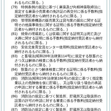
れるものに限る。)
(79)
特例条例の規定に基づく麻薬及び向精神薬取締法に
規定する麻薬小売業者の免許証の再交付に係る手数料
(指
定納付受託者から納付されるものに限る。)
(80)
管理医療機器の販売業又は貸与業の届出に関する証
明その他薬事衛生に関する証明に係る手数料
(指定納付受
託者から納付されるものに限る。)
(81)
焼骨の埋蔵若しくは収蔵に関する証明又は死亡及び
火葬に関する証明に係る手数料
(指定納付受託者から納付
されるものに限る。)
(82)
安佐北食育交流センター使用料
(指定納付受託者から
納付されるものに限る。)
(83)
と畜場法
(昭和28年法律第114号)
に規定する獣畜のと
さつ又は解体の検査に係る手数料
(指定納付受託者から納
付されるものに限る。)
(84)
獣畜のとさつ解体検査に関する証明に係る手数料
(指
定納付受託者から納付されるものに限る。)
(85)
消防法
(昭和23年法律第186号)
の規定に基づく指定数
量以上の危険物を仮に貯蔵し、又は取り扱う場合の承認
の申請に対する審査に係る手数料
(指定納付受託者から納
付されるものに限る。)
(86)
消防法の規定に基づく製造所、貯蔵所又は取扱所の
設置の許可の申請に対する審査に係る手数料
(指定納付受
託者から納付されるものに限る。)
(87)
消防法の規定に基づく製造所、貯蔵所又は取扱所の