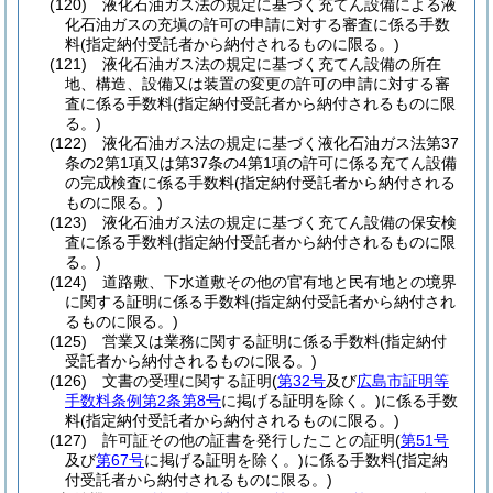
(120)
液化石油ガス法の規定に基づく充てん設備による液
化石油ガスの充塡の許可の申請に対する審査に係る手数
料
(指定納付受託者から納付されるものに限る。)
(121)
液化石油ガス法の規定に基づく充てん設備の所在
地、構造、設備又は装置の変更の許可の申請に対する審
査に係る手数料
(指定納付受託者から納付されるものに限
る。)
(122)
液化石油ガス法の規定に基づく液化石油ガス法第37
条の2第1項又は第37条の4第1項の許可に係る充てん設備
の完成検査に係る手数料
(指定納付受託者から納付される
ものに限る。)
(123)
液化石油ガス法の規定に基づく充てん設備の保安検
査に係る手数料
(指定納付受託者から納付されるものに限
る。)
(124)
道路敷、下水道敷その他の官有地と民有地との境界
に関する証明に係る手数料
(指定納付受託者から納付され
るものに限る。)
(125)
営業又は業務に関する証明に係る手数料
(指定納付
受託者から納付されるものに限る。)
(126)
文書の受理に関する証明
(
第32号
及び
広島市証明等
手数料条例第2条第8号
に掲げる証明を除く。)
に係る手数
料
(指定納付受託者から納付されるものに限る。)
(127)
許可証その他の証書を発行したことの証明
(
第51号
及び
第67号
に掲げる証明を除く。)
に係る手数料
(指定納
付受託者から納付されるものに限る。)