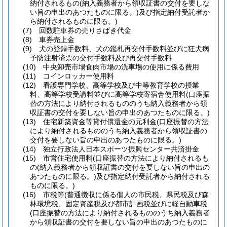
納付されるもの
(納入義務者から領収証書の交付を要しな
い旨の申出のあつたものに限る。)
及び指定納付受託者か
ら納付されるものに限る。)
(7)
回数駐車券の売りさばき代金
(8)
車券売上金
(9)
犬の登録手数料、犬の鑑札再交付手数料並びに狂犬病
予防注射済票の交付手数料及び再交付手数料
(10)
中央卸売市場食肉市場の洗車場の使用に係る費用
(11)
コインロッカー使用料
(12)
看護専門学校、高等学校及び中等教育学校の授業
料、高等学校受講料並びに高等学校寄宿舎使用料
(口座振
替の方法により納付されるもののうち納入義務者から領
収証書の交付を要しない旨の申出のあつたものに限る。)
(13)
住宅新築資金等貸付償還金の元利金
(口座振替の方法
により納付されるもののうち納入義務者から領収証書の
交付を要しない旨の申出のあつたものに限る。)
(14)
独立行政法人日本スポーツ振興センター共済掛金
(15)
市営住宅使用料
(口座振替の方法により納付されるも
の
(納入義務者から領収証書の交付を要しない旨の申出の
あつたものに限る。)
及び指定納付受託者から納付される
ものに限る。)
(16)
市税等
(普通徴収に係る個人の市民税、県民税及び森
林環境税、固定資産税及び都市計画税並びに軽自動車税
(口座振替の方法により納付されるもののうち納入義務者
から領収証書の交付を要しない旨の申出のあつたものに