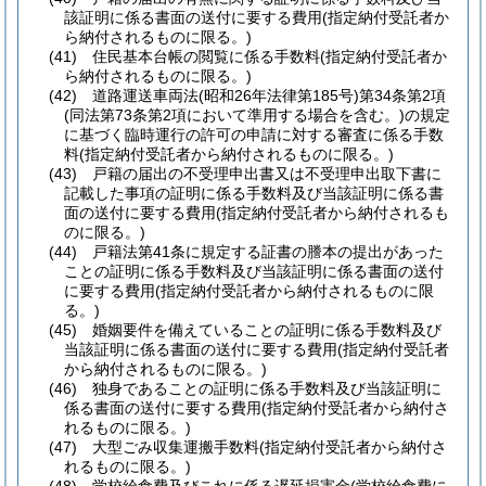
該証明に係る書面の送付に要する費用
(指定納付受託者か
ら納付されるものに限る。)
(41)
住民基本台帳の閲覧に係る手数料
(指定納付受託者か
ら納付されるものに限る。)
(42)
道路運送車両法
(昭和26年法律第185号)
第34条第2項
(同法第73条第2項において準用する場合を含む。)
の規定
に基づく臨時運行の許可の申請に対する審査に係る手数
料
(指定納付受託者から納付されるものに限る。)
(43)
戸籍の届出の不受理申出書又は不受理申出取下書に
記載した事項の証明に係る手数料及び当該証明に係る書
面の送付に要する費用
(指定納付受託者から納付されるも
のに限る。)
(44)
戸籍法第41条に規定する証書の謄本の提出があった
ことの証明に係る手数料及び当該証明に係る書面の送付
に要する費用
(指定納付受託者から納付されるものに限
る。)
(45)
婚姻要件を備えていることの証明に係る手数料及び
当該証明に係る書面の送付に要する費用
(指定納付受託者
から納付されるものに限る。)
(46)
独身であることの証明に係る手数料及び当該証明に
係る書面の送付に要する費用
(指定納付受託者から納付さ
れるものに限る。)
(47)
大型ごみ収集運搬手数料
(指定納付受託者から納付さ
れるものに限る。)