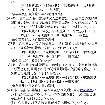
い。
(平11規則33・平19規則37・平25規則61・令3規則
39・令5規則26・一部改正)
(命令書及び戻入通知書の送付期限)
第7条
各年度の命令書及び戻入通知書は、当該年度の出納閉
鎖期日の1か月前までに会計管理者に送付しなければならな
い。
ただし、特別の事情があるものは、この限りでない。
(昭47規則20・全改、昭55規則57・平元規則30・平
19規則37・令3規則39・令5規則26・一部改正)
(命令書及び戻入通知書の送付)
第8条
命令書及び戻入通知書は、送付簿又は財務会計システ
ムにより会計管理者に送付しなければならない。
(昭55規則57・平元規則30・平19規則37・平25規則
61・令3規則39・令5規則26・一部改正)
(命令書に関する書類の送付)
第9条
命令書を会計管理者に送付するときは、支出負担行為
に必要とした書類その他の関係書類
(電磁的記録を含む。)
を併せて送付しなければならない。
(昭55規則57・平元規則30・平19規則37・平25規則
61・令3規則39・令5規則26・一部改正)
(命令書及び戻入通知書の返付)
第10条
会計管理者は、命令書及び戻入通知書が
次の各号
の
いずれかに該当するときは、その理由を告げ、経理担当課
長に返付しなければならない。
(1)
命令書及び戻入通知書が所定の様式でないとき。