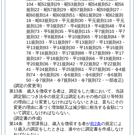
104・昭52規則29・昭53規則3・昭54規則52・昭56
規則22・昭57規則29・昭57規則63・昭59規則27・
昭60規則14・昭60規則51・昭61規則28・昭62規則
18・昭63規則19・平元規則30・平元規則118・平元
規則128・平3規則57・平4規則19・平4規則48・平4
規則73・平5規則35・平5規則115・平7規則10・平7
規則32・平8規則54・平10規則65・平10規則84・平
11規則33・平11規則97・平13規則7・平13規則43・
平13規則93・平14規則30・平15規則25・平15規則
78・平16規則33・平17規則88・平17規則99・平17
規則187・平18規則70・平19規則66・平19規則93・
平20規則36・平21規則42・平22規則2・平22規則
41・平24規則51・平25規則61・平27規則35・令4規
則74・令5規則26・令6規則1・令6規則7・令6規則
50・令7規則4・令7規則43・令7規則72・一部改正)
(調定の変更等)
第13条
歳入を徴収する者は、調定をした後において、当該
調定額につき法令の規定又は調定もれその他の誤り等特別
の理由により変更しなければならないときは、直ちにその
変更の理由に基づく増加額又は減少額に相当する金額につ
いて調定しなければならない。
(調定書の作成)
第14条
主管課長は、歳入を徴収する者が
前2条
の規定によ
り歳入の調定をしたときは、速やかに調定書を作成しなけ
ればならない。