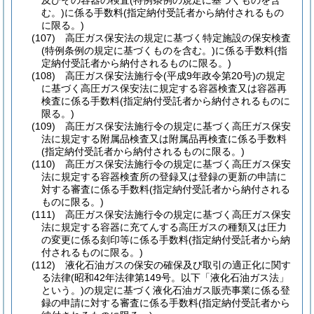
及びその容器の検査
(特例条例の規定に基づくものを含
む。)
に係る手数料
(指定納付受託者から納付されるもの
に限る。)
(107)
高圧ガス保安法の規定に基づく特定施設の保安検査
(特例条例の規定に基づくものを含む。)
に係る手数料
(指
定納付受託者から納付されるものに限る。)
(108)
高圧ガス保安法施行令
(平成9年政令第20号)
の規定
に基づく高圧ガス保安法に規定する容器検査又は容器再
検査に係る手数料
(指定納付受託者から納付されるものに
限る。)
(109)
高圧ガス保安法施行令の規定に基づく高圧ガス保安
法に規定する附属品検査又は附属品再検査に係る手数料
(指定納付受託者から納付されるものに限る。)
(110)
高圧ガス保安法施行令の規定に基づく高圧ガス保安
法に規定する容器検査所の登録又は登録の更新の申請に
対する審査に係る手数料
(指定納付受託者から納付される
ものに限る。)
(111)
高圧ガス保安法施行令の規定に基づく高圧ガス保安
法に規定する容器に充てんする高圧ガスの種類又は圧力
の変更に係る刻印等に係る手数料
(指定納付受託者から納
付されるものに限る。)
(112)
液化石油ガスの保安の確保及び取引の適正化に関す
る法律
(昭和42年法律第149号。以下「液化石油ガス法」
という。)
の規定に基づく液化石油ガス販売事業に係る登
録の申請に対する審査に係る手数料
(指定納付受託者から