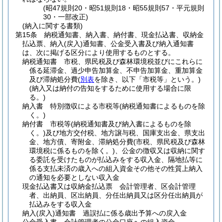
(昭47規則20・昭51規則18・昭55規則57・平元規則
30・一部改正)
(納入に関する書類)
第15条
納税通知書、納入書、納付書、現金払込書、収納金
払込票、納入
(戻入)
通知書、公金受入書及び納入通知書
は、次に掲げる区分により使用するものとする。
納税通知書 市税、県民税及び森林環境税並びにこれらに
係る延滞金、過少申告加算金、不申告加算金、重加算金
及び滞納処分費
(
別表
を除き、以下「市税等」という。)
(納入又は納付の告知をするために使用する場合に限
る。)
納入書 特別徴収による市税等
(納税通知書によるものを除
く。)
納付書 市税等
(納税通知書及び納入書によるものを除
く。)
及び地方交付税、地方譲与税、国庫支出金、県支出
金、地方債、寄附金、滞納処分費
(市税、県民税及び森林
環境税に係るものを除く。)
、公金の徴収又は収納に関す
る委託を受けたものが払込みをする収入金、隔地払等に
係る支払未済の歳入への組入資金その他その性質上納入
の通知を必要としない収入金
現金払込書又は収納金払込票 会計管理者、区会計管理
者、出納員、区出納員、分任出納員又は区分任出納員が
払込みをする収入金
納入
(戻入)
通知書 過誤払に係る歳出予算への戻入金