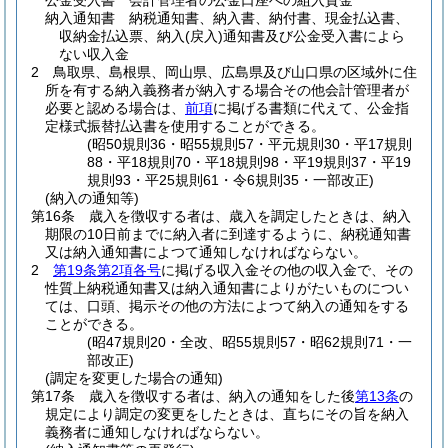
公金受入書 会計管理者の公金口座への組入資金
納入通知書 納税通知書、納入書、納付書、現金払込書、
収納金払込票、納入
(戻入)
通知書及び公金受入書によら
ない収入金
2
鳥取県、島根県、岡山県、広島県及び山口県の区域外に住
所を有する納入義務者が納入する場合その他会計管理者が
必要と認める場合は、
前項
に掲げる書類に代えて、公金指
定様式振替払込書を使用することができる。
(昭50規則36・昭55規則57・平元規則30・平17規則
88・平18規則70・平18規則98・平19規則37・平19
規則93・平25規則61・令6規則35・一部改正)
(納入の通知等)
第16条
歳入を徴収する者は、歳入を調定したときは、納入
期限の10日前までに納入者に到達するように、納税通知書
又は納入通知書によつて通知しなければならない。
2
第19条第2項各号
に掲げる収入金その他の収入金で、その
性質上納税通知書又は納入通知書によりがたいものについ
ては、口頭、掲示その他の方法によつて納入の通知をする
ことができる。
(昭47規則20・全改、昭55規則57・昭62規則71・一
部改正)
(調定を変更した場合の通知)
第17条
歳入を徴収する者は、納入の通知をした後
第13条
の
規定により調定の変更をしたときは、直ちにその旨を納入
義務者に通知しなければならない。