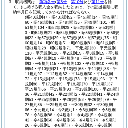
3
収納機関は、
前項各号
(
第8号
、
第10号
及び
第11号
を除
く。)
に掲げる収入金を収納したときは、その証拠書類に収
納年月日を記載しておかなければならない。
(昭43規則47・昭43規則52・昭45規則14・昭45規則
60・昭46規則61・昭49規則35・昭49規則101・昭
51規則104・昭52規則29・昭52規則82・昭53規則
3・昭54規則21・昭54規則52・昭55規則57・昭56規
則22・昭57規則29・昭57規則63・昭57規則75・昭
60規則14・昭60規則51・昭60規則81・昭61規則5・
昭61規則28・昭62規則71・平元規則30・平元規則
118・平元規則128・平2規則15・平3規則15・平3規
則57・平4規則19・平4規則48・平4規則73・平5規
則3・平5規則115・平5規則132・平7規則10・平8規
則54・平10規則21・平10規則65・平11規則33・平
11規則97・平12規則32・平14規則30・平14規則
72・平15規則25・平15規則78・平15規則96・平17
規則88・平17規則99・平18規則70・平19規則37・
平19規則66・平19規則93・平19規則108・平20規則
36・平21規則42・平22規則2・平22規則41・平24規
則51・平25規則61・平26規則53・平26規則79・平
27規則35・平29規則33・平30規則32・平30規則
66・令元規則14・令2規則1・令3規則39・令3規則
78・令3規則88・令4規則1・令4規則5・令4規則
42・令4規則60・令4規則66・令4規則74・令5規則
26・令6規則1・令6規則7・令6規則35・令6規則