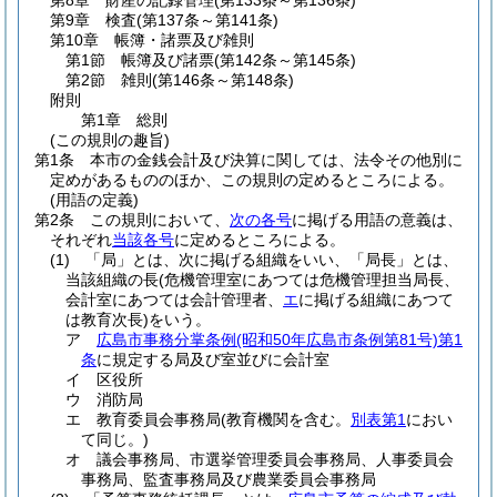
第8章
財産の記録管理
(第133条～第136条)
第9章
検査
(第137条～第141条)
第10章
帳簿・諸票及び雑則
第1節
帳簿及び諸票
(第142条～第145条)
第2節
雑則
(第146条～第148条)
附則
第1章
総則
(この規則の趣旨)
第1条
本市の金銭会計及び決算に関しては、法令その他別に
定めがあるもののほか、この規則の定めるところによる。
(用語の定義)
第2条
この規則において、
次の各号
に掲げる用語の意義は、
それぞれ
当該各号
に定めるところによる。
(1)
「局」とは、次に掲げる組織をいい、「局長」とは、
当該組織の長
(危機管理室にあつては危機管理担当局長、
会計室にあつては会計管理者、
エ
に掲げる組織にあつて
は教育次長)
をいう。
ア
広島市事務分掌条例
(昭和50年広島市条例第81号)
第1
条
に規定する局及び室並びに会計室
イ
区役所
ウ
消防局
エ
教育委員会事務局
(教育機関を含む。
別表第1
におい
て同じ。)
オ
議会事務局、市選挙管理委員会事務局、人事委員会
事務局、監査事務局及び農業委員会事務局