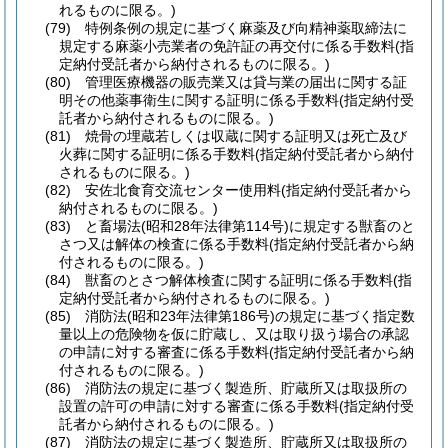
れるものに限る。)
(79)
特例条例の規定に基づく麻薬及び向精神薬取締法に
規定する麻薬小売業者の免許証の再交付に係る手数料
(指
定納付受託者から納付されるものに限る。)
(80)
管理医療機器の販売業又は貸与業の届出に関する証
明その他薬事衛生に関する証明に係る手数料
(指定納付受
託者から納付されるものに限る。)
(81)
焼骨の埋蔵若しくは収蔵に関する証明又は死亡及び
火葬に関する証明に係る手数料
(指定納付受託者から納付
されるものに限る。)
(82)
安佐北食育交流センター使用料
(指定納付受託者から
納付されるものに限る。)
(83)
と畜場法
(昭和28年法律第114号)
に規定する獣畜のと
さつ又は解体の検査に係る手数料
(指定納付受託者から納
付されるものに限る。)
(84)
獣畜のとさつ解体検査に関する証明に係る手数料
(指
定納付受託者から納付されるものに限る。)
(85)
消防法
(昭和23年法律第186号)
の規定に基づく指定数
量以上の危険物を仮に貯蔵し、又は取り扱う場合の承認
の申請に対する審査に係る手数料
(指定納付受託者から納
付されるものに限る。)
(86)
消防法の規定に基づく製造所、貯蔵所又は取扱所の
設置の許可の申請に対する審査に係る手数料
(指定納付受
託者から納付されるものに限る。)
(87)
消防法の規定に基づく製造所、貯蔵所又は取扱所の