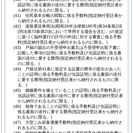
該証明に係る書面の送付に要する費用
(指定納付受託者か
ら納付されるものに限る。)
(41)
住民基本台帳の閲覧に係る手数料
(指定納付受託者か
ら納付されるものに限る。)
(42)
道路運送車両法
(昭和26年法律第185号)
第34条第2項
(同法第73条第2項において準用する場合を含む。)
の規定
に基づく臨時運行の許可の申請に対する審査に係る手数
料
(指定納付受託者から納付されるものに限る。)
(43)
戸籍の届出の不受理申出書又は不受理申出取下書に
記載した事項の証明に係る手数料及び当該証明に係る書
面の送付に要する費用
(指定納付受託者から納付されるも
のに限る。)
(44)
戸籍法第41条に規定する証書の謄本の提出があった
ことの証明に係る手数料及び当該証明に係る書面の送付
に要する費用
(指定納付受託者から納付されるものに限
る。)
(45)
婚姻要件を備えていることの証明に係る手数料及び
当該証明に係る書面の送付に要する費用
(指定納付受託者
から納付されるものに限る。)
(46)
独身であることの証明に係る手数料及び当該証明に
係る書面の送付に要する費用
(指定納付受託者から納付さ
れるものに限る。)
(47)
大型ごみ収集運搬手数料
(指定納付受託者から納付さ
れるものに限る。)