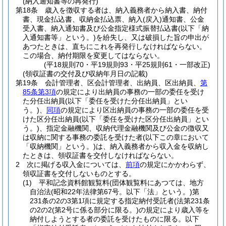
(納入通知書等の再発行)
第18条
歳入を徴収する者は、納入義務者から納入書、納付
書、現金払込書、収納金払込票、納入
(戻入)
通知書、公金
受入書、納入通知書及び公金指定様式振替払込書
(以下「納
入通知書等」という。)
を紛失し、又は破損した旨の申出が
あつたときは、直ちにこれを再発行しなければならない。
この場合、納付期限を変更してはならない。
(平18規則70・平19規則93・平25規則61・一部改正)
(領収証書の交付及び収納年月日の記載)
第19条
会計管理者、区会計管理者、出納員、区出納員、
第
85条第3項
の規定により出納員の事務の一部の委任を受け
た分任出納員
(以下「委任を受けた分任出納員」とい
う。)
、
同項
の規定により区出納員の事務の一部の委任を受
けた区分任出納員
(以下「委任を受けた区分任出納員」とい
う。)
、指定金融機関、収納代理金融機関及び公金の徴収又
は収納に関する事務の委託を受けた者
(以下この章において
「収納機関」という。)
は、納入義務者から収入金を収納し
たときは、領収証書を交付しなければならない。
2
次に掲げる収入金については、
前項
の規定にかかわらず、
領収証書を交付しないものとする。
(1)
平和記念資料館観覧料
(団体観覧料にあつては、地方
自治法
(昭和22年法律第67号。以下「法」という。)
第
231条の2の3第1項に規定する指定納付受託者
(法第231条
の2の2
(第2号に係る部分に限る。)
の規定により歳入等を
納付しようとする者の委託を受けたものに限る。以下