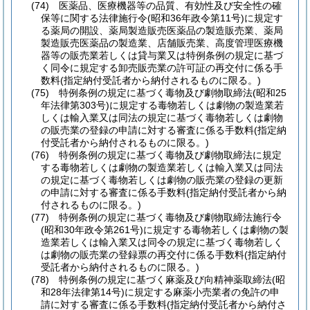
(74)
医薬品、医療機器等の品質、有効性及び安全性の確
保等に関する法律施行令
(昭和36年政令第11号)
に規定す
る薬局の開設、薬局製造販売医薬品の製造販売業、薬局
製造販売医薬品の製造業、店舗販売業、高度管理医療機
器等の販売業若しくは貸与業又は特例条例の規定に基づ
く同令に規定する卸売販売業の許可証の再交付に係る手
数料
(指定納付受託者から納付されるものに限る。)
(75)
特例条例の規定に基づく毒物及び劇物取締法
(昭和25
年法律第303号)
に規定する毒物若しくは劇物の製造業若
しくは輸入業又は同法の規定に基づく毒物若しくは劇物
の販売業の登録の申請に対する審査に係る手数料
(指定納
付受託者から納付されるものに限る。)
(76)
特例条例の規定に基づく毒物及び劇物取締法に規定
する毒物若しくは劇物の製造業若しくは輸入業又は同法
の規定に基づく毒物若しくは劇物の販売業の登録の更新
の申請に対する審査に係る手数料
(指定納付受託者から納
付されるものに限る。)
(77)
特例条例の規定に基づく毒物及び劇物取締法施行令
(昭和30年政令第261号)
に規定する毒物若しくは劇物の製
造業若しくは輸入業又は同令の規定に基づく毒物若しく
は劇物の販売業の登録票の再交付に係る手数料
(指定納付
受託者から納付されるものに限る。)
(78)
特例条例の規定に基づく麻薬及び向精神薬取締法
(昭
和28年法律第14号)
に規定する麻薬小売業者の免許の申
請に対する審査に係る手数料
(指定納付受託者から納付さ