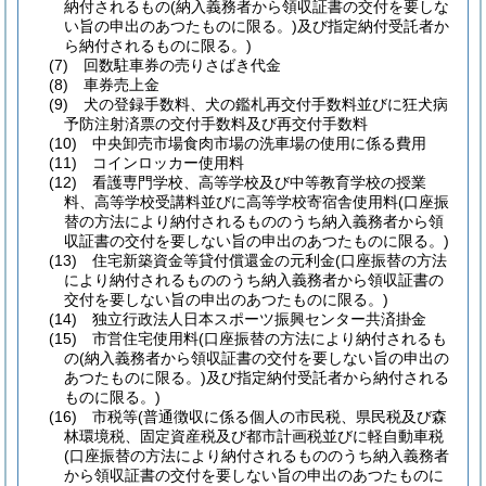
納付されるもの
(納入義務者から領収証書の交付を要しな
い旨の申出のあつたものに限る。)
及び指定納付受託者か
ら納付されるものに限る。)
(7)
回数駐車券の売りさばき代金
(8)
車券売上金
(9)
犬の登録手数料、犬の鑑札再交付手数料並びに狂犬病
予防注射済票の交付手数料及び再交付手数料
(10)
中央卸売市場食肉市場の洗車場の使用に係る費用
(11)
コインロッカー使用料
(12)
看護専門学校、高等学校及び中等教育学校の授業
料、高等学校受講料並びに高等学校寄宿舎使用料
(口座振
替の方法により納付されるもののうち納入義務者から領
収証書の交付を要しない旨の申出のあつたものに限る。)
(13)
住宅新築資金等貸付償還金の元利金
(口座振替の方法
により納付されるもののうち納入義務者から領収証書の
交付を要しない旨の申出のあつたものに限る。)
(14)
独立行政法人日本スポーツ振興センター共済掛金
(15)
市営住宅使用料
(口座振替の方法により納付されるも
の
(納入義務者から領収証書の交付を要しない旨の申出の
あつたものに限る。)
及び指定納付受託者から納付される
ものに限る。)
(16)
市税等
(普通徴収に係る個人の市民税、県民税及び森
林環境税、固定資産税及び都市計画税並びに軽自動車税
(口座振替の方法により納付されるもののうち納入義務者
から領収証書の交付を要しない旨の申出のあつたものに