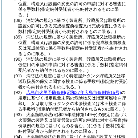
位置、構造又は設備の変更の許可の申請に対する審査に
係る手数料
(指定納付受託者から納付されるものに限
る。)
(88)
消防法の規定に基づく製造所、貯蔵所又は取扱所の
設置の許可に係る完成検査前検査又は完成検査に係る手
数料
(指定納付受託者から納付されるものに限る。)
(89)
消防法の規定に基づく製造所、貯蔵所又は取扱所の
位置、構造又は設備の変更の許可に係る完成検査前検査
又は完成検査に係る手数料
(指定納付受託者から納付され
るものに限る。)
(90)
消防法の規定に基づく製造所、貯蔵所又は取扱所の
仮使用の承認の申請に対する審査に係る手数料
(指定納付
受託者から納付されるものに限る。)
(91)
消防法の規定に基づく特定屋外タンク貯蔵所又は移
送取扱所の保安に関する検査に係る手数料
(指定納付受託
者から納付されるものに限る。)
(92)
広島市火災予防条例
(昭和37年広島市条例第15号)
の
規定に基づく指定数量未満の危険物又は指定可燃物を貯
蔵し、又は取り扱うタンクの水張検査又は水圧検査に係
る手数料
(指定納付受託者から納付されるものに限る。)
(93)
火薬類取締法
(昭和25年法律第149号)
の規定に基づく
火薬類の製造又は販売営業の許可の申請に対する審査
(特
例条例の規定に基づくものを含む。)
に係る手数料
(指定
納付受託者から納付されるものに限る。)
(94)
火薬類取締法の規定に基づく火薬庫の設置又は移転