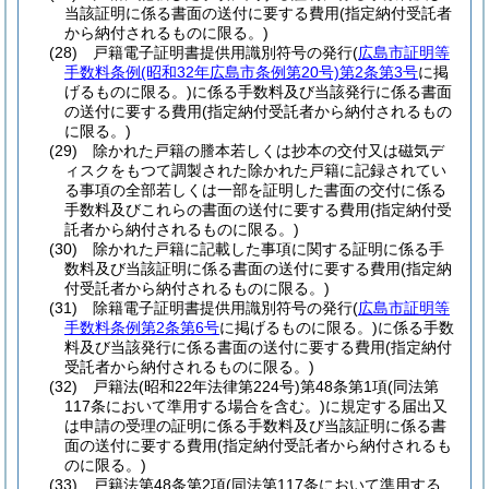
当該証明に係る書面の送付に要する費用
(指定納付受託者
から納付されるものに限る。)
(28)
戸籍電子証明書提供用識別符号の発行
(
広島市証明等
手数料条例
(昭和32年広島市条例第20号)
第2条第3号
に掲
げるものに限る。)
に係る手数料及び当該発行に係る書面
の送付に要する費用
(指定納付受託者から納付されるもの
に限る。)
(29)
除かれた戸籍の謄本若しくは抄本の交付又は磁気デ
ィスクをもつて調製された除かれた戸籍に記録されてい
る事項の全部若しくは一部を証明した書面の交付に係る
手数料及びこれらの書面の送付に要する費用
(指定納付受
託者から納付されるものに限る。)
(30)
除かれた戸籍に記載した事項に関する証明に係る手
数料及び当該証明に係る書面の送付に要する費用
(指定納
付受託者から納付されるものに限る。)
(31)
除籍電子証明書提供用識別符号の発行
(
広島市証明等
手数料条例第2条第6号
に掲げるものに限る。)
に係る手数
料及び当該発行に係る書面の送付に要する費用
(指定納付
受託者から納付されるものに限る。)
(32)
戸籍法
(昭和22年法律第224号)
第48条第1項
(同法第
117条において準用する場合を含む。)
に規定する届出又
は申請の受理の証明に係る手数料及び当該証明に係る書
面の送付に要する費用
(指定納付受託者から納付されるも
のに限る。)
(33)
戸籍法第48条第2項
(同法第117条において準用する