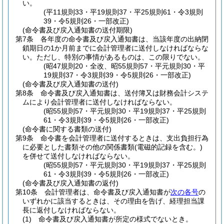
い。
(平11規則33・平19規則37・平25規則61・令3規則
39・令5規則26・一部改正)
(命令書及び戻入通知書の送付期限)
第7条
各年度の命令書及び戻入通知書は、当該年度の出納閉
鎖期日の1か月前までに会計管理者に送付しなければならな
い。
ただし、特別の事情があるものは、この限りでない。
(昭47規則20・全改、昭55規則57・平元規則30・平
19規則37・令3規則39・令5規則26・一部改正)
(命令書及び戻入通知書の送付)
第8条
命令書及び戻入通知書は、送付簿又は財務会計システ
ムにより会計管理者に送付しなければならない。
(昭55規則57・平元規則30・平19規則37・平25規則
61・令3規則39・令5規則26・一部改正)
(命令書に関する書類の送付)
第9条
命令書を会計管理者に送付するときは、支出負担行為
に必要とした書類その他の関係書類
(電磁的記録を含む。)
を併せて送付しなければならない。
(昭55規則57・平元規則30・平19規則37・平25規則
61・令3規則39・令5規則26・一部改正)
(命令書及び戻入通知書の返付)
第10条
会計管理者は、命令書及び戻入通知書が
次の各号
の
いずれかに該当するときは、その理由を告げ、経理担当課
長に返付しなければならない。
(1)
命令書及び戻入通知書が所定の様式でないとき。