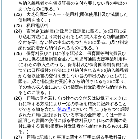
ち納入義務者から領収証書の交付を要しない旨の申出の
あつたものに限る。)
(22)
大芝公園ゴーカート使用料
(団体使用料及び減額した
使用料を除く。)
(23)
私用電話料
(24)
寄附金
(出納員
(財政局財政課長に限る。)
の口座に振
り込む方法により納付されるもの
(納入者から領収証書の
交付を要しない旨の申出のあつたものに限る。)
及び指定
納付受託者から納付されるものに限る。)
(25)
保育料及びこれに係る延滞金、保育園等副食費及び
これに係る遅延損害金並びに乳児等通園支援事業利用料
(これらの収入金のうち、保育料及び保育園等副食費にあ
つては口座振替の方法により納付されるもの
(納入義務者
から領収証書の交付を要しない旨の申出のあつたものに
限る。)
及び指定納付受託者から納付されるものに限り、
その他の収入金にあつては指定納付受託者から納付され
るものに限る。)
(26)
戸籍の謄本若しくは抄本の交付又は磁気ディスク
(こ
れに準ずる方法により一定の事項を確実に記録すること
ができる物を含む。
第29号
において同じ。)
をもつて調製
された戸籍に記録されている事項の全部若しくは一部を
証明した書面の交付に係る手数料及びこれらの書面の送
付に要する費用
(指定納付受託者から納付されるものに限
る。)
(27)
戸籍に記載した事項に関する証明に係る手数料及び