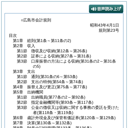
○広島市会計規則
昭和43年4月1日
規則第23号
目次
第1章
総則
(第1条～第11条の2)
第2章
収入
第1節
徴収及び収納
(第12条～第26条)
第2節
証券による収納
(第27条～第31条)
第3節
口座振替の方法による収納
(第31条の2～第31条
の5)
第3章
支出
第1節
通則
(第31条の6～第53条)
第2節
支出の特例
(第54条～第74条)
第4章
振替え及び更正
(第75条～第77条)
第5章
出納機関
第1節
出納職員
(第77条の2～第92条)
第2節
指定金融機関等
(第93条～第117条)
第3節
公金の徴収又は収納に関する事務の委託を受けた
者
(第118条・第119条)
第6章
歳計外現金及び保管有価証券
(第120条～第129条)
第7章
決算
(第130条～第132条)