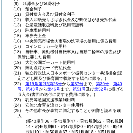
(9)
延滞金及び延滞利子
(10)
預金利子
(11)
貸付戻入金及び貸付金利子
(12)
収入印紙売りさばき代金及び郵便はがき売払代金
(13)
公衆電話取扱料及び私用電話料
(14)
駐車場使用料
(15)
車券売上金
(16)
中央卸売市場食肉市場の洗車場の使用に係る費用
(17)
コインロッカー使用料
(18)
自転車、原動機付自転車又は自動二輪車の撤去及び
保管に要した費用
(19)
大芝公園ゴーカート使用料
(20)
照明点灯カード売払代金
(21)
独立行政法人日本スポーツ振興センター共済掛金
(認
定こども園及び保育園で収納する場合に限る。)
(22)
第19条第2項第26号
から
第37号
まで、
第39号
、
第40
号
、
第43号
から
第46号
まで、
第51号
及び
第52号
に掲げる
収入金
(書面の送付に要する費用に限る。)
(23)
乳児等通園支援事業利用料
(24)
安佐北食育交流センター使用料
(25)
その他市長が事前に調定することが困難と認める歳
入
(昭43規則36・昭43規則47・昭43規則52・昭45規則
14・昭46規則61・昭47規則20・昭47規則44・昭49
規則101・昭50規則67・昭51規則18・昭51規則