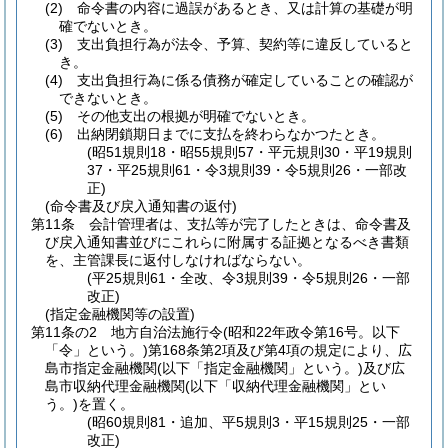
(2)
命令書の内容に過誤があるとき、又は計算の基礎が明
確でないとき。
(3)
支出負担行為が法令、予算、契約等に違反していると
き。
(4)
支出負担行為に係る債務が確定していることの確認が
できないとき。
(5)
その他支出の根拠が明確でないとき。
(6)
出納閉鎖期日までに支払を終わらなかつたとき。
(昭51規則18・昭55規則57・平元規則30・平19規則
37・平25規則61・令3規則39・令5規則26・一部改
正)
(命令書及び戻入通知書の返付)
第11条
会計管理者は、支払等が完了したときは、命令書及
び戻入通知書並びにこれらに附属する証拠となるべき書類
を、主管課長に返付しなければならない。
(平25規則61・全改、令3規則39・令5規則26・一部
改正)
(指定金融機関等の設置)
第11条の2
地方自治法施行令
(昭和22年政令第16号。以下
「令」という。)
第168条第2項及び第4項の規定により、広
島市指定金融機関
(以下「指定金融機関」という。)
及び広
島市収納代理金融機関
(以下「収納代理金融機関」とい
う。)
を置く。
(昭60規則81・追加、平5規則3・平15規則25・一部
改正)