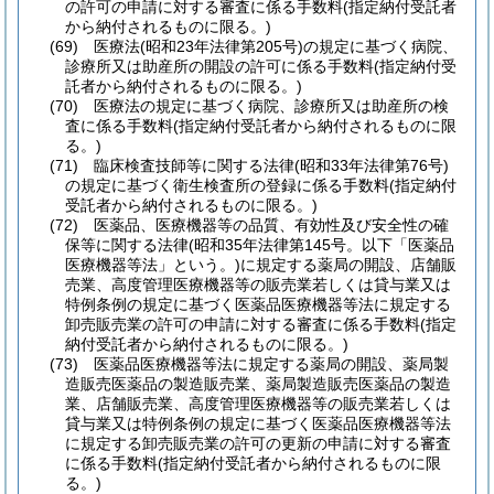
の許可の申請に対する審査に係る手数料
(指定納付受託者
から納付されるものに限る。)
(69)
医療法
(昭和23年法律第205号)
の規定に基づく病院、
診療所又は助産所の開設の許可に係る手数料
(指定納付受
託者から納付されるものに限る。)
(70)
医療法の規定に基づく病院、診療所又は助産所の検
査に係る手数料
(指定納付受託者から納付されるものに限
る。)
(71)
臨床検査技師等に関する法律
(昭和33年法律第76号)
の規定に基づく衛生検査所の登録に係る手数料
(指定納付
受託者から納付されるものに限る。)
(72)
医薬品、医療機器等の品質、有効性及び安全性の確
保等に関する法律
(昭和35年法律第145号。以下「医薬品
医療機器等法」という。)
に規定する薬局の開設、店舗販
売業、高度管理医療機器等の販売業若しくは貸与業又は
特例条例の規定に基づく医薬品医療機器等法に規定する
卸売販売業の許可の申請に対する審査に係る手数料
(指定
納付受託者から納付されるものに限る。)
(73)
医薬品医療機器等法に規定する薬局の開設、薬局製
造販売医薬品の製造販売業、薬局製造販売医薬品の製造
業、店舗販売業、高度管理医療機器等の販売業若しくは
貸与業又は特例条例の規定に基づく医薬品医療機器等法
に規定する卸売販売業の許可の更新の申請に対する審査
に係る手数料
(指定納付受託者から納付されるものに限
る。)