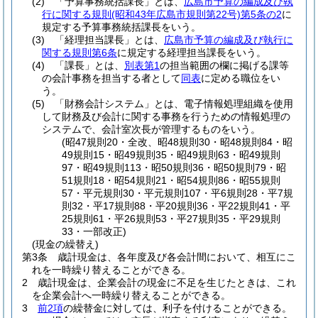
(2)
「予算事務統括課長」とは、
広島市予算の編成及び執
行に関する規則
(昭和43年広島市規則第22号)
第5条の2
に
規定する予算事務統括課長をいう。
(3)
「経理担当課長」とは、
広島市予算の編成及び執行に
関する規則第6条
に規定する経理担当課長をいう。
(4)
「課長」とは、
別表第1
の担当範囲の欄に掲げる課等
の会計事務を担当する者として
同表
に定める職位をい
う。
(5)
「財務会計システム」とは、電子情報処理組織を使用
して財務及び会計に関する事務を行うための情報処理の
システムで、会計室次長が管理するものをいう。
(昭47規則20・全改、昭48規則30・昭48規則84・昭
49規則15・昭49規則35・昭49規則63・昭49規則
97・昭49規則113・昭50規則36・昭50規則79・昭
51規則18・昭54規則21・昭54規則86・昭55規則
57・平元規則30・平元規則107・平6規則28・平7規
則32・平17規則88・平20規則36・平22規則41・平
25規則61・平26規則53・平27規則35・平29規則
33・一部改正)
(現金の繰替え)
第3条
歳計現金は、各年度及び各会計間において、相互にこ
れを一時繰り替えることができる。
2
歳計現金は、企業会計の現金に不足を生じたときは、これ
を企業会計へ一時繰り替えることができる。
3
前2項
の繰替金に対しては、利子を付けることができる。