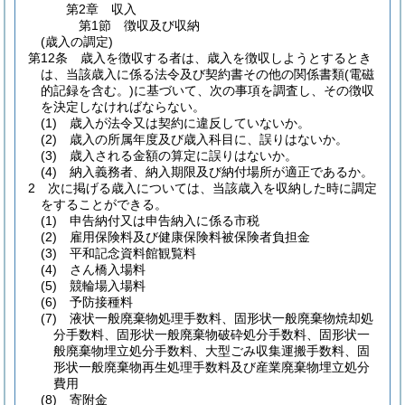
第2章
収入
第1節
徴収及び収納
(歳入の調定)
第12条
歳入を徴収する者は、歳入を徴収しようとするとき
は、当該歳入に係る法令及び契約書その他の関係書類
(電磁
的記録を含む。)
に基づいて、次の事項を調査し、その徴収
を決定しなければならない。
(1)
歳入が法令又は契約に違反していないか。
(2)
歳入の所属年度及び歳入科目に、誤りはないか。
(3)
歳入される金額の算定に誤りはないか。
(4)
納入義務者、納入期限及び納付場所が適正であるか。
2
次に掲げる歳入については、当該歳入を収納した時に調定
をすることができる。
(1)
申告納付又は申告納入に係る市税
(2)
雇用保険料及び健康保険料被保険者負担金
(3)
平和記念資料館観覧料
(4)
さん橋入場料
(5)
競輪場入場料
(6)
予防接種料
(7)
液状一般廃棄物処理手数料、固形状一般廃棄物焼却処
分手数料、固形状一般廃棄物破砕処分手数料、固形状一
般廃棄物埋立処分手数料、大型ごみ収集運搬手数料、固
形状一般廃棄物再生処理手数料及び産業廃棄物埋立処分
費用
(8)
寄附金