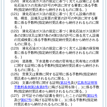
(120)
液化石油ガス法の規定に基づく充てん設備による液
化石油ガスの充塡の許可の申請に対する審査に係る手数
料
(指定納付受託者から納付されるものに限る。)
(121)
液化石油ガス法の規定に基づく充てん設備の所在
地、構造、設備又は装置の変更の許可の申請に対する審
査に係る手数料
(指定納付受託者から納付されるものに限
る。)
(122)
液化石油ガス法の規定に基づく液化石油ガス法第37
条の2第1項又は第37条の4第1項の許可に係る充てん設備
の完成検査に係る手数料
(指定納付受託者から納付される
ものに限る。)
(123)
液化石油ガス法の規定に基づく充てん設備の保安検
査に係る手数料
(指定納付受託者から納付されるものに限
る。)
(124)
道路敷、下水道敷その他の官有地と民有地との境界
に関する証明に係る手数料
(指定納付受託者から納付され
るものに限る。)
(125)
営業又は業務に関する証明に係る手数料
(指定納付
受託者から納付されるものに限る。)
(126)
文書の受理に関する証明
(
第32号
及び
広島市証明等
手数料条例第2条第8号
に掲げる証明を除く。)
に係る手数
料
(指定納付受託者から納付されるものに限る。)
(127)
許可証その他の証書を発行したことの証明
(
第51号
及び
第67号
に掲げる証明を除く。)
に係る手数料
(指定納
付受託者から納付されるものに限る。)