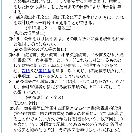
この場合においては、市長が指定する利率により、繰替え
をした日から繰戻しをした日までの日数により利子を計算
する。
4
歳入歳出外現金は、歳計現金に不足を生じたときは、これ
を歳計現金へ一時繰り替えることができる。
(平10規則21・一部改正)
(私金の混同禁止)
第4条
公金を取り扱う者は、その取り扱いに係る現金を私金
と混同してはならない。
(命令書等の改ざん等の禁止)
第5条
調定書、更正調書、不納欠損調書、命令書及び戻入通
知書
(以下「命令書等」という。)
(これらに相当するものと
して財務会計システムにより作成し、管理するものを含
む。
次項
及び
第11条
を除き、以下同じ。)
の記載事項又は入
力事項は、これを改ざんしてはならない。
2
命令書等の記載事項は、これを訂正してはならない。
ただ
し、会計管理者が指定する記載事項の訂正については、こ
の限りでない。
(平25規則61・全改)
(訳文の添付)
第6条
命令書等に附属する証拠となるべき書類
(電磁的記録
(電子的方式、磁気的方式その他人の知覚によつては認識す
ることができない方式で作られる記録をいう。以下同じ。)
を含む。)
で、外国文で記載してあるもののうち会計管理者
が必要と認めたものは、その訳文を添付しなければならな