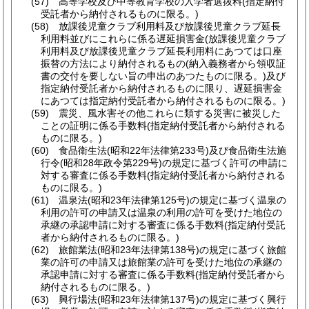
(57)
高等学校及び中等教育学校の入学者選抜料
(指定納付
受託者から納付されるものに限る。)
(58)
放課後児童クラブ利用料及び放課後児童クラブ延長
利用料並びにこれらに係る遅延損害金
(放課後児童クラブ
利用料及び放課後児童クラブ延長利用料にあつては口座
振替の方法により納付されるもの
(納入義務者から領収証
書の交付を要しない旨の申出のあつたものに限る。)
及び
指定納付受託者から納付されるものに限り、遅延損害金
にあつては指定納付受託者から納付されるものに限る。)
(59)
震災、風水害その他これらに類する災害に被災した
ことの証明に係る手数料
(指定納付受託者から納付される
ものに限る。)
(60)
食品衛生法
(昭和22年法律第233号)
及び食品衛生法施
行令
(昭和28年政令第229号)
の規定に基づく許可の申請に
対する審査に係る手数料
(指定納付受託者から納付される
ものに限る。)
(61)
温泉法
(昭和23年法律第125号)
の規定に基づく温泉の
利用の許可の申請又は温泉の利用の許可を受けた地位の
承継の承認申請に対する審査に係る手数料
(指定納付受託
者から納付されるものに限る。)
(62)
旅館業法
(昭和23年法律第138号)
の規定に基づく旅館
業の許可の申請又は旅館業の許可を受けた地位の承継の
承認申請に対する審査に係る手数料
(指定納付受託者から
納付されるものに限る。)
(63)
興行場法
(昭和23年法律第137号)
の規定に基づく興行