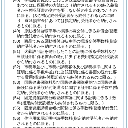
(48)
学校給食費及びこれに係る遅延損害金
(学校給食費に
あつては口座振替の方法により納付されるもの
(納入義務
者から領収証書の交付を要しない旨の申出のあつたもの
に限る。)
及び指定納付受託者から納付されるものに限
り、遅延損害金にあつては指定納付受託者から納付され
るものに限る。)
(49)
原動機付自転車等の標識の再交付に係る弁償金
(指定
納付受託者から納付されるものに限る。)
(50)
商品である原動機付自転車等の標識交付手数料
(指定
納付受託者から納付されるものに限る。)
(51)
火葬許可証を発行したことの証明に係る手数料及び
当該証明に係る書面の送付に要する費用
(指定納付受託者
から納付されるものに限る。)
(52)
市税等並びに市税の課税客体及び課税標準に関する
証明に係る手数料並びに当該証明に係る書面の送付に要
する費用
(指定納付受託者から納付されるものに限る。)
(53)
国民健康保険料及び国民健康保険税並びに国民健康
保険に係る過誤給付返還金に関する証明に係る手数料
(指
定納付受託者から納付されるものに限る。)
(54)
固定資産課税台帳登録事項に関する証明に係る手数
料
(指定納付受託者から納付されるものに限る。)
(55)
固定資産課税台帳の閲覧に係る手数料
(指定納付受託
者から納付されるものに限る。)
(56)
住宅用家屋証明申請手数料
(指定納付受託者から納付
されるものに限る。)