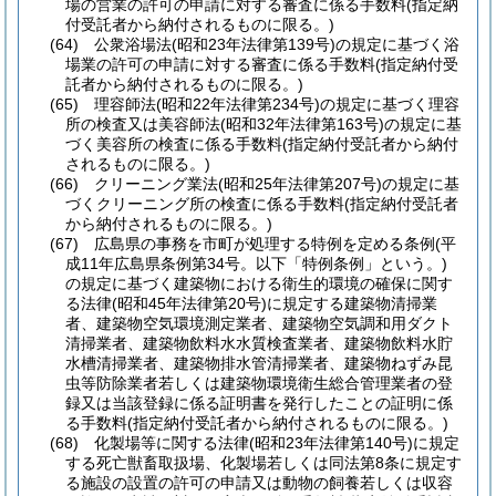
場の営業の許可の申請に対する審査に係る手数料
(指定納
付受託者から納付されるものに限る。)
(64)
公衆浴場法
(昭和23年法律第139号)
の規定に基づく浴
場業の許可の申請に対する審査に係る手数料
(指定納付受
託者から納付されるものに限る。)
(65)
理容師法
(昭和22年法律第234号)
の規定に基づく理容
所の検査又は美容師法
(昭和32年法律第163号)
の規定に基
づく美容所の検査に係る手数料
(指定納付受託者から納付
されるものに限る。)
(66)
クリーニング業法
(昭和25年法律第207号)
の規定に基
づくクリーニング所の検査に係る手数料
(指定納付受託者
から納付されるものに限る。)
(67)
広島県の事務を市町が処理する特例を定める条例
(平
成11年広島県条例第34号。以下「特例条例」という。)
の規定に基づく建築物における衛生的環境の確保に関す
る法律
(昭和45年法律第20号)
に規定する建築物清掃業
者、建築物空気環境測定業者、建築物空気調和用ダクト
清掃業者、建築物飲料水水質検査業者、建築物飲料水貯
水槽清掃業者、建築物排水管清掃業者、建築物ねずみ昆
虫等防除業者若しくは建築物環境衛生総合管理業者の登
録又は当該登録に係る証明書を発行したことの証明に係
る手数料
(指定納付受託者から納付されるものに限る。)
(68)
化製場等に関する法律
(昭和23年法律第140号)
に規定
する死亡獣畜取扱場、化製場若しくは同法第8条に規定す
る施設の設置の許可の申請又は動物の飼養若しくは収容