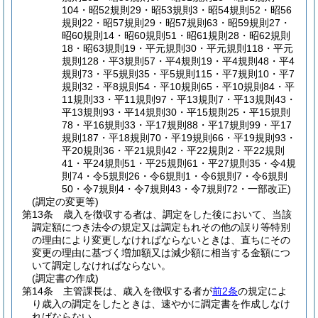
104・昭52規則29・昭53規則3・昭54規則52・昭56
規則22・昭57規則29・昭57規則63・昭59規則27・
昭60規則14・昭60規則51・昭61規則28・昭62規則
18・昭63規則19・平元規則30・平元規則118・平元
規則128・平3規則57・平4規則19・平4規則48・平4
規則73・平5規則35・平5規則115・平7規則10・平7
規則32・平8規則54・平10規則65・平10規則84・平
11規則33・平11規則97・平13規則7・平13規則43・
平13規則93・平14規則30・平15規則25・平15規則
78・平16規則33・平17規則88・平17規則99・平17
規則187・平18規則70・平19規則66・平19規則93・
平20規則36・平21規則42・平22規則2・平22規則
41・平24規則51・平25規則61・平27規則35・令4規
則74・令5規則26・令6規則1・令6規則7・令6規則
50・令7規則4・令7規則43・令7規則72・一部改正)
(調定の変更等)
第13条
歳入を徴収する者は、調定をした後において、当該
調定額につき法令の規定又は調定もれその他の誤り等特別
の理由により変更しなければならないときは、直ちにその
変更の理由に基づく増加額又は減少額に相当する金額につ
いて調定しなければならない。
(調定書の作成)
第14条
主管課長は、歳入を徴収する者が
前2条
の規定によ
り歳入の調定をしたときは、速やかに調定書を作成しなけ
ればならない。