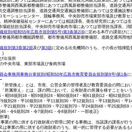
施設部にあつては施設調整担当課長、経済観光局観光政策部にあつては
市整備局西風新都整備部にあつては西風新都整備担当課長、道路交通局
共交通調整担当課長、道路交通局交通施設整備部にあつては交通施設整
ロモーションセンター、競輪事務局、中央卸売市場東部市場及び教育セ
、精神保健福祉センターにあつては相談課長、衛生研究所にあつては生
市場総括担当課長、中央卸売市場食肉市場にあつては管理担当課長、消
織規則
(昭和55年広島市規則第5号)
第3条第2項
に定める本庁の課並びに
市整備局都市機能調整部、都市整備局西風新都整備部、道路交通局用地
織規則第3章第2節
及び
第3節
に定める出先機関のうち、その長が指揮監
)
び出張所
の中央市場、東部市場及び食肉市場
員会事務局事務分掌規則
(昭和50年広島市教育委員会規則第9号)
第1条
に
ー
て「所管換え」とは、市長、公営企業の管理者及び教育委員会の間にお
て「所属替え」とは、課の間において、公有財産の所属を移すことをい
25・昭58規則18・昭59規則24・昭60規則47・昭61規則12・昭62規則
平9規則28・平10規則18・平11規則30・平12規則11・平13規則41・平1
3・平21規則39・平22規則39・平22規則70・平24規則48・平25規則59
則45・令6規則28・令7規則41・令8規則47・一部改正)
所掌)
は事業の用に供する行政財産の管理に関する事務は、当該課の課長が行
務又は事業の用に供する行政財産のうち、統一的に管理する必要があるも