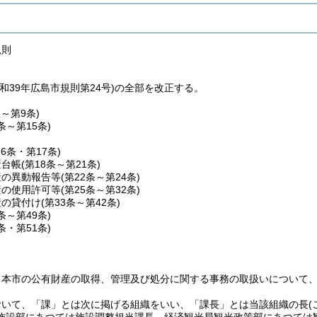
規則
和39年広島市規則第24号)の全部を改正する。
条～第9条)
0条～第15条)
16条・第17条)
産台帳
(第18条～第21条)
産の異動報告等
(第22条～第24条)
産の使用許可等
(第25条～第32条)
産の貸付け
(第33条～第42条)
3条～第49条)
0条・第51条)
、本市の公有財産の取得、管理及び処分に関する事務の取扱いについて
おいて、「課」とは次に掲げる組織をいい、「課長」とは当該組織の長