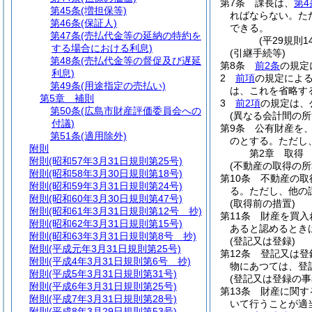
第7条
課長は、
第4
第45条
(増担保等)
ればならない。
た
第46条
(保証人)
できる。
第47条
(売払代金等の延納の特約を
(平29規則
する場合における利息)
(引継手続等)
第48条
(売払代金等の督促及び遅延
第8条
前2条
の規定
利息)
2
前項
の規定によ
第49条
(用途指定の売払い)
は、これを省略す
第5章
補則
3
前2項
の規定は、
第50条
(広島市財産評価委員会への
(異なる会計間の所
付議)
第9条
公有財産を
第51条
(適用除外)
のとする。
ただし
附則
第2章
取得
附則
(昭和57年3月31日規則第25号)
(不動産の取得の所
附則
(昭和58年3月30日規則第18号)
第10条
不動産の取
附則
(昭和59年3月31日規則第24号)
る。
ただし、他の
附則
(昭和60年3月30日規則第47号)
(取得前の措置)
附則
(昭和61年3月31日規則第12号 抄)
第11条
財産を買入
附則
(昭和62年3月31日規則第15号)
あると認めるとき
附則
(昭和63年3月31日規則第8号 抄)
(登記又は登録)
附則
(平成元年3月31日規則第25号)
第12条
登記又は登
附則
(平成4年3月31日規則第6号 抄)
物にあつては、登
附則
(平成5年3月31日規則第31号)
(登記又は登録の事
附則
(平成6年3月31日規則第25号)
第13条
財産に関す
附則
(平成7年3月31日規則第28号)
いて行うことが適
附則
(平成8年3月29日規則第53号)