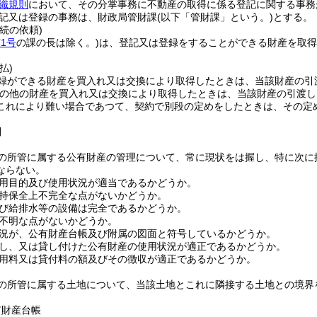
織規則
において、その分掌事務に不動産の取得に係る登記に関する事務
記又は登録の事務は、財政局管財課
(以下「管財課」という。)
とする。
続の依頼)
1号
の課の長は除く。)
は、登記又は登録をすることができる財産を取得
払)
録ができる財産を買入れ又は交換により取得したときは、当該財産の引
の他の財産を買入れ又は交換により取得したときは、当該財産の引渡し
これにより難い場合であつて、契約で別段の定めをしたときは、その定
則
の所管に属する公有財産の管理について、常に現状をは握し、特に次に
ならない。
用目的及び使用状況が適当であるかどうか。
持保全上不完全な点がないかどうか。
び給排水等の設備は完全であるかどうか。
不明な点がないかどうか。
況が、公有財産台帳及び附属の図面と符号しているかどうか。
し、又は貸し付けた公有財産の使用状況が適正であるかどうか。
用料又は貸付料の額及びその徴収が適正であるかどうか。
の所管に属する土地について、当該土地とこれに隣接する土地との境界
。
有財産台帳