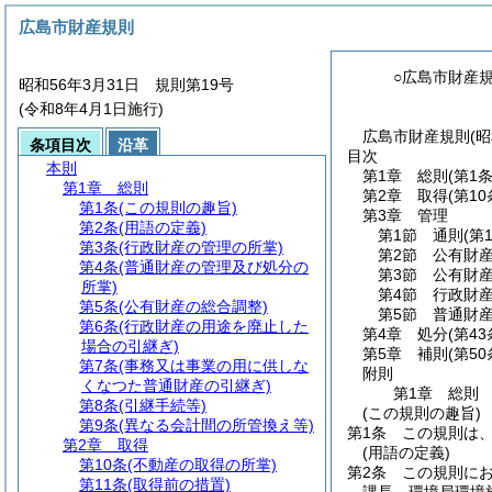
広島市財産規則
○広島市財産
昭和56年3月31日 規則第19号
(令和8年4月1日施行)
広島市財産規則(昭
条項目次
沿革
目次
本則
第1章
総則
(第1
第1章
総則
第2章
取得
(第1
第1条
(この規則の趣旨)
第3章
管理
第2条
(用語の定義)
第1節
通則
(第
第3条
(行政財産の管理の所掌)
第2節
公有財
第4条
(普通財産の管理及び処分の
第3節
公有財
所掌)
第4節
行政財
第5条
(公有財産の総合調整)
第5節
普通財
第6条
(行政財産の用途を廃止した
第4章
処分
(第4
場合の引継ぎ)
第5章
補則
(第5
第7条
(事務又は事業の用に供しな
附則
くなつた普通財産の引継ぎ)
第1章
総則
第8条
(引継手続等)
(この規則の趣旨)
第9条
(異なる会計間の所管換え等)
第1条
この規則は
第2章
取得
(用語の定義)
第10条
(不動産の取得の所掌)
第2条
この規則に
第11条
(取得前の措置)