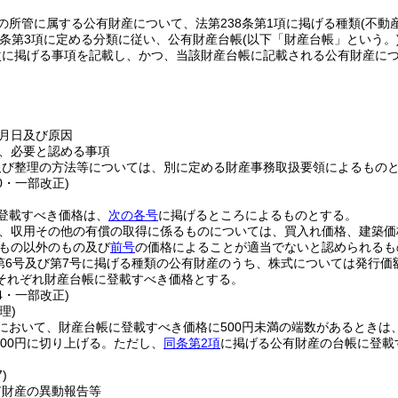
の所管に属する公有財産について、法第238条第1項に掲げる種類
(不動
条第3項に定める分類に従い、公有財産台帳
(以下「財産台帳」という。
次に掲げる事項を記載し、かつ、当該財産台帳に記載される公有財産に
月日及び原因
、必要と認める事項
及び整理の方法等については、別に定める財産事務取扱要領によるもの
70・一部改正)
登載すべき価格は、
次の各号
に掲げるところによるものとする。
、収用その他の有償の取得に係るものについては、買入れ価格、建築価
もの以外のもの及び
前号
の価格によることが適当でないと認められるも
項第6号及び第7号に掲げる種類の公有財産のうち、株式については発行
それぞれ財産台帳に登載すべき価格とする。
14・一部改正)
理)
において、財産台帳に登載すべき価格に500円未満の端数があるときは、そ
000円に切り上げる。
ただし、
同条第2項
に掲げる公有財産の台帳に登載
)
有財産の異動報告等