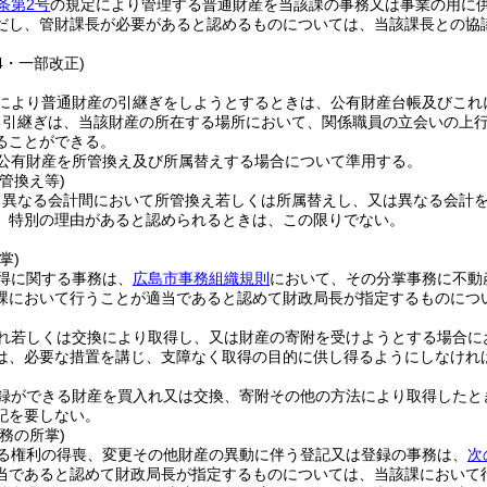
条第2号
の規定により管理する普通財産を当該課の事務又は事業の用に
だし、管財課長が必要があると認めるものについては、当該課長との協
14・一部改正)
により普通財産の引継ぎをしようとするときは、公有財産台帳及びこれ
る引継ぎは、当該財産の所在する場所において、関係職員の立会いの上
ることができる。
公有財産を所管換え及び所属替えする場合について準用する。
管換え等)
、異なる会計間において所管換え若しくは所属替えし、又は異なる会計
、特別の理由があると認められるときは、この限りでない。
掌)
得に関する事務は、
広島市事務組織規則
において、その分掌事務に不動
課において行うことが適当であると認めて財政局長が指定するものにつ
れ若しくは交換により取得し、又は財産の寄附を受けようとする場合に
は、必要な措置を講じ、支障なく取得の目的に供し得るようにしなけれ
録ができる財産を買入れ又は交換、寄附その他の方法により取得したと
記を要しない。
務の所掌)
る権利の得喪、変更その他財産の異動に伴う登記又は登録の事務は、
次
当であると認めて財政局長が指定するものについては、当該課において