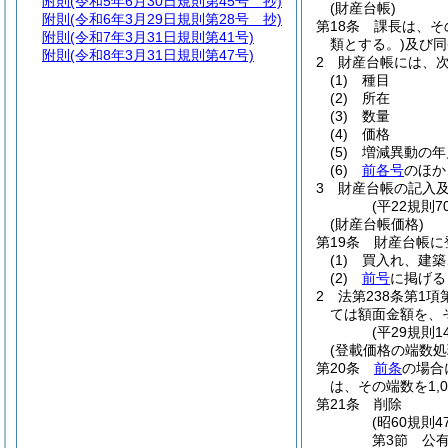
附則
(令和5年6月30日規則第45号 抄)
(財産台帳)
附則
(令和6年3月29日規則第28号 抄)
第18条
課長は、そ
附則
(令和7年3月31日規則第41号)
類とする。)
及び同
附則
(令和8年3月31日規則第47号)
2
財産台帳には、
(1)
種目
(2)
所在
(3)
数量
(4)
価格
(5)
増減異動の年
(6)
前各号
のほか
3
財産台帳の記入
(平22規則
(財産台帳価格)
第19条
財産台帳に
(1)
買入れ、建築
(2)
前号
に掲げる
2
法第238条第1
ては額面金額を、
(平29規則
(登載価格の端数処
第20条
前条
の場合
は、その端数を1,
第21条
削除
(昭60規則47
第3節
公