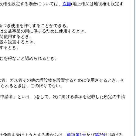
役権を設定する場合については、
次節
(地上権又は地役権を設定す
に基づき使用を許可することができる。
は公益事業の用に供するために使用するとき。
間使用するとき。
設を設置するとき。
するとき。
むを得ないと認められるとき。
水管、ガス管その他の埋設物を設置するために使用させるとき、そ
められるときは、この限りでない。
「申請者」という。)
をして、次に掲げる事項を記載した所定の申請
は免除を受けようとする者からは、
前項第1号
及び
第2号
に掲げる