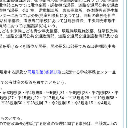
観光企画担当課長、都市整備局都市機能調整部にあつては都市機能
用地部にあつては用地企画・調整担当課長、道路交通局公共交通政
備担当課長、会計室、児童相談所、東京事務所、身体障害者更生相
ンターにあつては次長
(児童相談所にあつては、同所の庶務を担当
活科学部長、看護専門学校にあつては総務課長、中央卸売市場中
防局にあつては施設課長)
をいう。
こども未来局こども青少年支援部、環境局環境施設部、経済観光局
部、道路交通局公共交通政策部、道路交通局交通施設整備部及び会
督を受けるべき職位が局長、局次長又は部長である出先機関
(中央
規定する課及び
同規則第3条第1項
に規定する学校事務センター並
いて公有財産の所管を移すことをいう。
う。
15・昭63規則8・平4規則6・平5規則31・平6規則25・平7規則28・平
4規則27・平15規則22・平17規則34・平18規則28・平19規則58・
・平26規則50・平28規則17・令2規則15・令3規則15・令4規則
うものとする。
ので財政局長が指定する財産の管理に関する事務は、当該2以上の