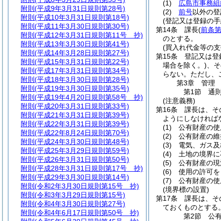
(1)
広島市事務組
附則
(平成9年3月31日規則第28号)
(2)
前号
以外の登
附則
(平成10年3月31日規則第18号)
(登記又は登録の手
附則
(平成11年3月30日規則第30号)
第14条
課長
(
前条第
附則
(平成12年3月31日規則第11号 抄)
のとする。
附則
(平成13年3月30日規則第41号)
(買入れ代金等の支
附則
(平成14年3月28日規則第27号)
第15条
登記又は登
附則
(平成15年3月31日規則第22号)
場合を除く。)
、そ
附則
(平成17年3月31日規則第34号)
らない。
ただし、
附則
(平成18年3月30日規則第28号)
第3章
管理
附則
(平成19年3月30日規則第35号)
第1節
通
附則
(平成19年4月20日規則第58号 抄)
(注意義務)
附則
(平成20年3月31日規則第33号)
第16条
課長は、そ
附則
(平成21年3月31日規則第39号)
ようにしなければ
附則
(平成22年3月31日規則第39号)
(1)
公有財産の使
附則
(平成22年8月24日規則第70号)
(2)
公有財産の維
附則
(平成24年3月30日規則第48号)
(3)
電気、ガス及
附則
(平成25年3月29日規則第59号)
(4)
土地の境界に
附則
(平成26年3月31日規則第50号)
(5)
公有財産の現
附則
(平成28年3月31日規則第17号 抄)
(6)
使用の許可を
附則
(平成29年3月30日規則第14号)
(7)
公有財産の使
附則
(令和2年3月30日規則第15号 抄)
(境界標の設置)
附則
(令和3年3月29日規則第15号)
第17条
課長は、そ
附則
(令和4年3月30日規則第27号)
ておくものとする
附則
(令和4年6月17日規則第50号 抄)
第2節
公