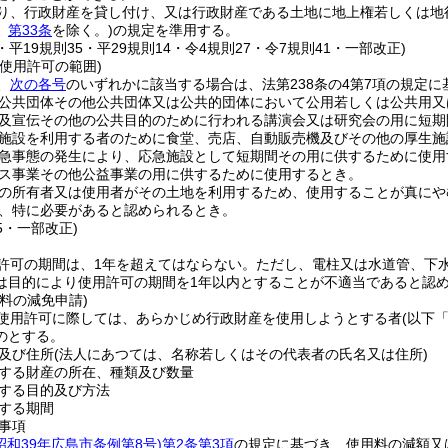
り、行政財産を貸し付け、又は行政財産である土地に地上権若しくは地
、
第33条
を除く。)
の規定を準用する。
5・平19規則35・平29規則14・令4規則27・令7規則41・一部改正)
使用許可の範囲)
、
次の各号
のいずれかに該当する場合は、法第238条の4第7項の規定
公共団体その他公共団体又は公共的団体において公用若しくは公共用又
及宣伝その他の公共目的のために行われる講演会又は研究会の用に短期
施設を利用する者のために食堂、売店、自動販売機及びその他の厚生施
急事態の発生により、応急施設として短期間その用に供するために使用
ス事業その他公益事業の用に供するために使用するとき。
の所有者又は使用者がその土地を利用するため、使用することが真にや
、特に必要があると認められるとき。
35・一部改正)
許可の期間は、1年を超えてはならない。
ただし、電柱又は水道管、下
は目的により使用許可の期間を1年以内とすることが不適当であると認
料の減免申請)
使用許可に際しては、あらかじめ行政財産を使用しようとする者
(以下
のとする。
及び住所
(法人にあつては、名称若しくはその代表者の氏名又は住所)
する財産の所在、種類及び数量
する目的及び方法
する期間
事項
昭和39年広島市条例第8号)
第2条第3項
の規定に基づき、使用料の減額又