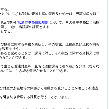
とする。
第7号までに掲げる種類の普通財産の管理及び処分は、当該財産を取得
理及び処分
(
広島市事務組織規則
において、その分掌事務に当該財
同じ。)
は、当該課の課長とする。
)
とする。
及び処分に関する事務を統括し、その増減、現在高及び現状を明ら
な調整を行う。
があると認めるときは、課長に対し、その状況に関する資料又は報
めることができる。
つて生じた普通財産を、直ちに管財課長に引き継がなければならな
ついては、引き続き管理させることができる。
び財産の所在地等の関係から引継ぎを受けることが著しく不適当
を引き続き管理する課長が行うことができる。