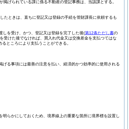
が掲げられている課に係る不動産の登記事務は、当該課とする。
したときは、直ちに登記又は登録の手続を管財課長に依頼するも
渡しを受け、かつ、登記又は登録を完了した後
(
第12条ただし書
の
を受けた後でなければ、買入れ代金又は交換差金を支払つてはな
めるところにより支払うことができる。
掲げる事項には最善の注意を払い、経済的かつ効率的に使用される
を明らかにしておくため、境界線上の重要な箇所に境界標を設置し