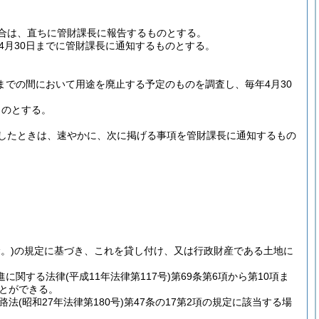
合は、直ちに管財課長に報告するものとする。
4月30日までに管財課長に通知するものとする。
までの間において用途を廃止する予定のものを調査し、毎年4月30
ものとする。
したときは、速やかに、次に掲げる事項を管財課長に通知するもの
。)
の規定に基づき、これを貸し付け、又は行政財産である土地に
進に関する法律
(平成11年法律第117号)
第69条第6項から第10項ま
ことができる。
路法
(昭和27年法律第180号)
第47条の17第2項の規定に該当する場