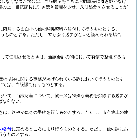
供しなくなつた場合は、当該財産を直ちに管財課長に引き継がなけ
議の上、当該課長に引き続き管理をさせ、又は処分をさせることが
に附属する図面その他の関係資料を添付して行うものとする。
行うものとする。
ただし、立ち会う必要がないと認められる場合
をして使用させるときは、当該会計の間において有償で整理するも
産の取得に関する事務が掲げられている課において行うものとす
いては、当該課で行うものとする。
おいて、当該財産について、物件又は特殊な義務を排除する必要が
ばならない。
きは、速やかにその手続を行うものとする。
ただし、市有地上の建
の各号
に定めるところにより行うものとする。
ただし、他の課にお
行うものとする。