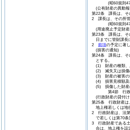
(昭60規則4
(公有財産の異動報
第22条
課長は、そ
2
課長は、その所管
(昭60規則
(用途廃止予定財産
第23条
課長は、そ
日までに管財課長
2
前項
の予定に著
(損害の通知)
第24条
課長は、そ
とする。
(1)
財産の種類、
(2)
滅失又は損傷
(3)
財産の被害の
(4)
損害見積額及
(5)
損傷した財産
第4節
行
(行政財産の貸付
第25条
行政財産は
地上権若しくは地
2
行政財産は、法第
で若しくは第70
3
行政財産である
合は、地上権を設