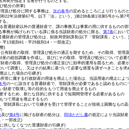
政局長が指定する者が行うものとする。
び処分の所掌)
管理及び処分に関する事務は、
次の各号
の定めるところにより行うもの
昭和22年法律第67号。以下「法」という。)
第238条第1項第5号から
する。
る普通財産以外の普通財産で、課の事務又は事業の用に供するものの管
る事務が掲げられている課に係る当該財産の処分に限る。
第7条
において
普通財産の管理及び処分は、財政局管財課長
(以下「管財課長」という。
1・平13規則41・平29規則14・一部改正)
整)
、公有財産の取得、管理及び処分の適正を期するため、その取得、管理
財産の総括調書を作成し、並びにその取得、管理及び処分について必要
有財産の取得、管理及び処分の適正並びに効率的運用を図るため、必要
ついて調査し、又はその結果に基づいて必要な措置を講ずべきことを求
廃止した場合の引継ぎ)
の所管に属する行政財産の用途を廃止した場合は、当該用途の廃止によ
各号
の一に該当する普通財産で、管財課長が必要であると認めるものに
い財産で取壊し等の目的をもつて用途を廃止するもの
更するため、新たな目的に供するまで短期間管理する必要があるもの
もつて用途を廃止するもの
、管財課長において引継ぎを受けて管理することが技術上困難なもの及
の
号
及び
第4号
に掲げる財産の処分は、
同項ただし書
の規定により当該財産
41・一部改正)
用に供しなくなつた普通財産の引継ぎ)