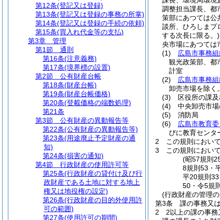
課長、環境局環境
第12条
(登記又は登録)
調整担当課長、都
第13条
(登記又は登録の事務の所掌)
策部にあつては公
第14条
(登記又は登録の手続の依頼)
談所、ひろしまプ
第15条
(買入れ代金等の支払)
する次長に限る。)
第3章
管理
央市場にあつては
第1節
通則
(1)
広島市事務組
第16条
(注意義務)
観光政策部、都
第17条
(境界標の設置)
計室
第2節
公有財産台帳
(2)
広島市事務組
第18条
(財産台帳)
卸売市場を除く。
第19条
(財産台帳価格)
(3)
区役所の課及
第20条
(登載価格の端数処理)
(4)
中央卸売市場
第21条
(5)
消防局
第3節
公有財産の異動報告等
(6)
広島市教育委
第22条
(公有財産の異動報告等)
びに教育センタ
第23条
(用途廃止予定財産の通
2
この規則におい
知)
3
この規則におい
第24条
(損害の通知)
(昭57規則
第4節
行政財産の使用許可等
8規則53・
第25条
(行政財産の貸付け及び行
平20規則3
政財産である土地に対する地上
50・令5規
権又は地役権の設定)
(行政財産の管理の
第26条
(行政財産の目的外使用許
第3条
課の事務又
可の範囲)
2
2以上の課の事
第27条
(使用許可の期間)