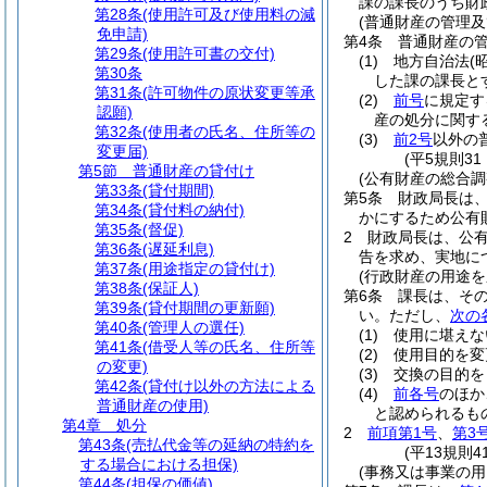
課の課長のうち財
第28条
(使用許可及び使用料の減
(普通財産の管理及
免申請)
第4条
普通財産の
第29条
(使用許可書の交付)
(1)
地方自治法
(
第30条
した課の課長と
第31条
(許可物件の原状変更等承
(2)
前号
に規定す
認願)
産の処分に関す
第32条
(使用者の氏名、住所等の
(3)
前2号
以外の
変更届)
(平5規則3
第5節
普通財産の貸付け
(公有財産の総合調
第33条
(貸付期間)
第5条
財政局長は
第34条
(貸付料の納付)
かにするため公有
第35条
(督促)
2
財政局長は、公
第36条
(遅延利息)
告を求め、実地に
第37条
(用途指定の貸付け)
(行政財産の用途を
第38条
(保証人)
第6条
課長は、そ
第39条
(貸付期間の更新願)
い。
ただし、
次の
第40条
(管理人の選任)
(1)
使用に堪えな
第41条
(借受人等の氏名、住所等
(2)
使用目的を変
の変更)
(3)
交換の目的を
第42条
(貸付け以外の方法による
(4)
前各号
のほか
普通財産の使用)
と認められるも
第4章
処分
2
前項第1号
、
第3
第43条
(売払代金等の延納の特約を
(平13規則
する場合における担保)
(事務又は事業の
第44条
(担保の価値)