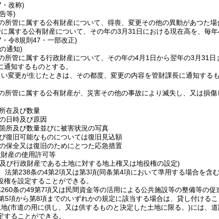
7・改称)
告等)
の所管に属する公有財産について、得喪、変更その他の異動があつた場
に属する公有財産について、その年の3月31日における現在高を、毎年
47・令8規則47・一部改正)
の通知)
の所管に属する行政財産について、その年の4月1日から翌年の3月31日
に通知するものとする。
しい変更が生じたときは、その都度、変更の内容を管財課長に通知する
の所管に属する公有財産が、災害その他の事故により滅失し、又は損傷
所在及び数量
の日時及び原因
箇所及び数量並びに被害状況の写真
び復旧可能なものについては復旧見込額
の保全又は復旧のためにとつた応急措置
政財産の使用許可等
け及び行政財産である土地に対する地上権又は地役権の設定)
、法第238条の4第2項又は第3項
(同条第4項において準用する場合を含む
役権を設定することができる。
260条の49第7項又は民間資金等の活用による公共施設等の整備等の促
条第5項から第8項までのいずれかの規定に該当する場合は、貸し付ける
土地
(市道の用に供し、又は供するものと決定した土地に限る。)
には、道
定することができる。