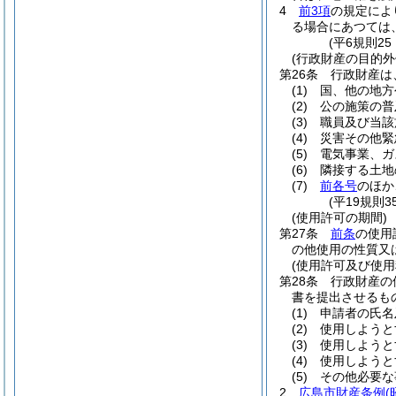
4
前3項
の規定によ
る場合にあつては
(平6規則2
(行政財産の目的外
第26条
行政財産は
(1)
国、他の地方
(2)
公の施策の普
(3)
職員及び当該
(4)
災害その他緊
(5)
電気事業、ガ
(6)
隣接する土地
(7)
前各号
のほか
(平19規則
(使用許可の期間)
第27条
前条
の使用
の他使用の性質又
(使用許可及び使用
第28条
行政財産の
書を提出させるも
(1)
申請者の氏名
(2)
使用しようと
(3)
使用しようと
(4)
使用しようと
(5)
その他必要な
2
広島市財産条例
(