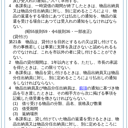
及び受入れの通知について準用する。
4
各課長は、一時貸借の期間が終了したときは、物品出納員
又は物品分任出納員に対し、別に定めるところにより、物
品の返還をする場合にあつては払出しの通知を、物品の返
還を受ける場合にあつては受入れの通知をしなければなら
ない。
(昭55規則59・令6規則36・一部改正)
(貸付け)
第21条
物品は、貸付けを目的とするもの又は貸し付けても
市の事務若しくは事業に支障を及ぼさないと認められるも
のでなければ、これを市以外の者に貸し付けることができ
ない。
2
物品の貸付期間は、1年以内とする。
ただし、市長の承認
を得たときは、この限りでない。
3
各課長は、物品を貸し付けるときは、物品出納員又は物品
分任出納員に対し、別に定めるところにより払出しの通知
をしなければならない。
4
物品出納員及び物品分任出納員は、
前項
の通知に基づき物
品を引き渡したときは、その相手方から次に掲げる事項を
記載した借受書を徴さなければならない。
(1)
借り受ける物品の分類、品名、規格及び数量
(2)
借受期間
(3)
返納場所
5
各課長は、貸し付けていた物品の返還を受けるときは、物
品出納員又は物品分任出納員に対し、別に定めるところに