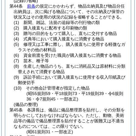
(記録の省略)
第44条
前条
の規定にかかわらず、物品出納員及び物品分任
出納員は、次に掲げる物品について、その出納及び保管の
状況又はその使用の状況の記録を省略することができる。
(1)
新聞、雑誌、法規の追録等の刊行物の類
(2)
購入後直ちに配布する印刷物の類
(3)
贈与の目的をもつて購入し、直ちに交付する物品
(4)
式典等において購入後直ちに消費する物品
(5)
修理又は工事に際し、購入後直ちに使用する軽微なガ
ラスその他の材料品
(6)
資金前渡を受けた職員が購入後直ちに消費する物品
(7)
苗木、種子等
(8)
生産した物品のうち、直ちに消耗品又は原材料に分類
替えされて消費する物品
(9)
訴訟手続において購入後直ちに使用する収入印紙及び
郵便切手
(10)
その他会計管理者が指定した物品
(昭55規則59・平18規則73・平19規則39・令6規則
36・令7規則45・一部改正)
(備品の整理)
第45条
各課長は、備品に備品整理票を貼付し、その分類を
明らかにしておかなければならない。
ただし、動物、美術
品等の備品で備品整理票を貼付することが困難又は不適当
なものについては、この限りでない。
(昭61規則31・一部改正)