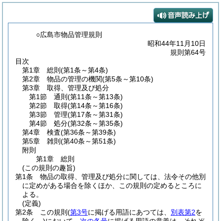
○広島市物品管理規則
昭和44年11月10日
規則第64号
目次
第1章
総則
(第1条～第4条)
第2章
物品の管理の機関
(第5条～第10条)
第3章
取得、管理及び処分
第1節
通則
(第11条～第13条)
第2節
取得
(第14条～第16条)
第3節
管理
(第17条～第31条)
第4節
処分
(第32条～第35条)
第4章
検査
(第36条～第39条)
第5章
雑則
(第40条～第51条)
附則
第1章
総則
(この規則の趣旨)
第1条
物品の取得、管理及び処分に関しては、法令その他別
に定めがある場合を除くほか、この規則の定めるところに
よる。
(定義)
第2条
この規則
(
第3号
に掲げる用語にあつては、
別表第2
を