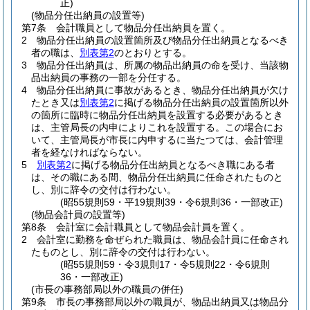
正)
(物品分任出納員の設置等)
第7条
会計職員として物品分任出納員を置く。
2
物品分任出納員の設置箇所及び物品分任出納員となるべき
者の職は、
別表第2
のとおりとする。
3
物品分任出納員は、所属の物品出納員の命を受け、当該物
品出納員の事務の一部を分任する。
4
物品分任出納員に事故があるとき、物品分任出納員が欠け
たとき又は
別表第2
に掲げる物品分任出納員の設置箇所以外
の箇所に臨時に物品分任出納員を設置する必要があるとき
は、主管局長の内申によりこれを設置する。
この場合にお
いて、主管局長が市長に内申するに当たつては、会計管理
者を経なければならない。
5
別表第2
に掲げる物品分任出納員となるべき職にある者
は、その職にある間、物品分任出納員に任命されたものと
し、別に辞令の交付は行わない。
(昭55規則59・平19規則39・令6規則36・一部改正)
(物品会計員の設置等)
第8条
会計室に会計職員として物品会計員を置く。
2
会計室に勤務を命ぜられた職員は、物品会計員に任命され
たものとし、別に辞令の交付は行わない。
(昭55規則59・令3規則17・令5規則22・令6規則
36・一部改正)
(市長の事務部局以外の職員の併任)
第9条
市長の事務部局以外の職員が、物品出納員又は物品分