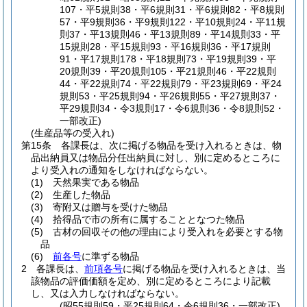
107・平5規則38・平6規則31・平6規則82・平8規則
57・平9規則36・平9規則122・平10規則24・平11規
則37・平13規則46・平13規則89・平14規則33・平
15規則28・平15規則93・平16規則36・平17規則
91・平17規則178・平18規則73・平19規則39・平
20規則39・平20規則105・平21規則46・平22規則
44・平22規則74・平22規則79・平23規則69・平24
規則53・平25規則94・平26規則55・平27規則37・
平29規則34・令3規則17・令6規則36・令8規則52・
一部改正)
(生産品等の受入れ)
第15条
各課長は、次に掲げる物品を受け入れるときは、物
品出納員又は物品分任出納員に対し、別に定めるところに
より受入れの通知をしなければならない。
(1)
天然果実である物品
(2)
生産した物品
(3)
寄附又は贈与を受けた物品
(4)
拾得品で市の所有に属することとなつた物品
(5)
古材の回収その他の理由により受入れを必要とする物
品
(6)
前各号
に準ずる物品
2
各課長は、
前項各号
に掲げる物品を受け入れるときは、当
該物品の評価価額を定め、別に定めるところにより記載
し、又は入力しなければならない。
(昭55規則59・平25規則64・令6規則36・一部改正)