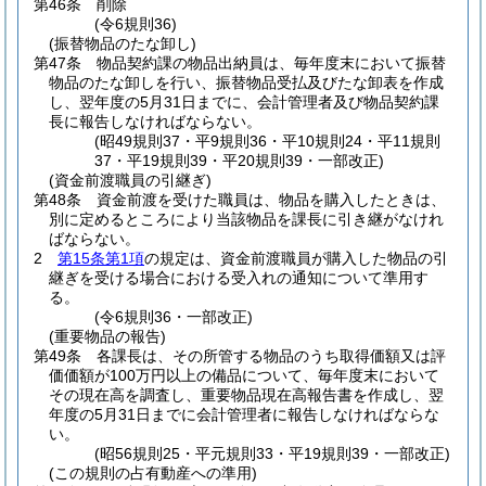
第46条
削除
(令6規則36)
(振替物品のたな卸し)
第47条
物品契約課の物品出納員は、毎年度末において振替
物品のたな卸しを行い、振替物品受払及びたな卸表を作成
し、翌年度の5月31日までに、会計管理者及び物品契約課
長に報告しなければならない。
(昭49規則37・平9規則36・平10規則24・平11規則
37・平19規則39・平20規則39・一部改正)
(資金前渡職員の引継ぎ)
第48条
資金前渡を受けた職員は、物品を購入したときは、
別に定めるところにより当該物品を課長に引き継がなけれ
ばならない。
2
第15条第1項
の規定は、資金前渡職員が購入した物品の引
継ぎを受ける場合における受入れの通知について準用す
る。
(令6規則36・一部改正)
(重要物品の報告)
第49条
各課長は、その所管する物品のうち取得価額又は評
価価額が100万円以上の備品について、毎年度末において
その現在高を調査し、重要物品現在高報告書を作成し、翌
年度の5月31日までに会計管理者に報告しなければならな
い。
(昭56規則25・平元規則33・平19規則39・一部改正)
(この規則の占有動産への準用)