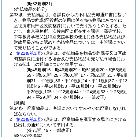
(昭62規則21)
(売払物品の処分)
第33条
売払物品は、各課長からの不用品売却通知書に基づ
き、物品契約課
(区役所の使用に係る売払物品にあつては、
区役所市民部区政調整課)
において売り払うものとする。
た
だし、東京事務所、安佐南区に所在する課等、高等学校、
中等教育学校又は特別支援学校の使用に係る売払物品及び
財政局長が特に認めた売払物品については、主管課におい
て売り払うことができる。
2
第21条第3項
の規定は、売払物品を物品契約課長又は区政
調整課長に送付する場合及び売払物品を売り払う場合にお
ける払出しの通知について準用する。
(昭45規則16・昭46規則29・昭51規則20・昭55規則
59・昭56規則25・昭60規則17・昭62規則21・平6規
則31・平9規則36・平10規則24・平11規則37・平13
規則46・平14規則33・平18規則73・平20規則39・
平20規則105・平22規則44・平24規則53・平25規則
94・平29規則34・令7規則45・一部改正)
(廃棄)
第34条
廃棄物品は、各課においてすみやかに廃棄しなけれ
ばならない。
2
第21条第3項
の規定は、廃棄物品を廃棄する場合における
払出しの通知について準用する。
(令7規則45・一部改正)
(物品の交換等)