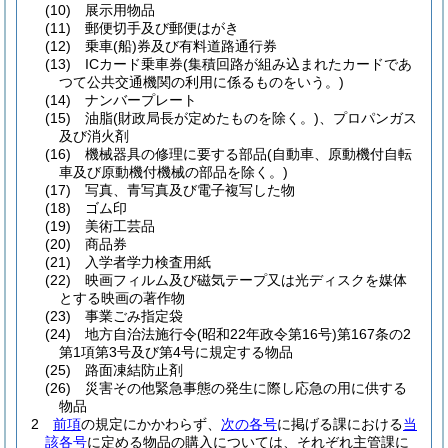
(10)
展示用物品
(11)
郵便切手及び郵便はがき
(12)
乗車
(船)
券及び有料道路通行券
(13)
ICカード乗車券
(集積回路が組み込まれたカードであ
つて公共交通機関の利用に係るものをいう。)
(14)
ナンバープレート
(15)
油脂
(財政局長が定めたものを除く。)
、プロパンガス
及び消火剤
(16)
機械器具の修理に要する部品
(自動車、原動機付自転
車及び原動機付機械の部品を除く。)
(17)
写真、青写真及び電子複写した物
(18)
ゴム印
(19)
美術工芸品
(20)
商品券
(21)
入学者学力検査用紙
(22)
映画フィルム及び磁気テープ又は光ディスクを媒体
とする映画の著作物
(23)
事業ごみ指定袋
(24)
地方自治法施行令
(昭和22年政令第16号)
第167条の2
第1項第3号及び第4号に規定する物品
(25)
路面凍結防止剤
(26)
災害その他緊急事態の発生に際し応急の用に供する
物品
2
前項
の規定にかかわらず、
次の各号
に掲げる課における
当
該各号
に定める物品の購入については、それぞれ主管課に