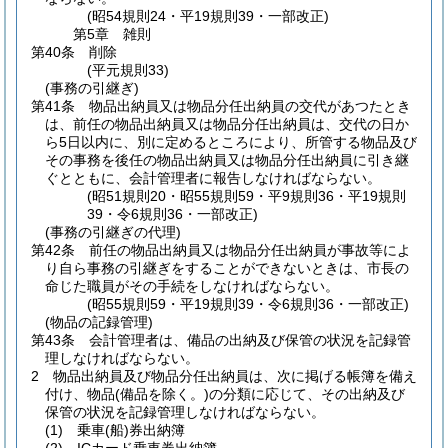
(昭54規則24・平19規則39・一部改正)
第5章
雑則
第40条
削除
(平元規則33)
(事務の引継ぎ)
第41条
物品出納員又は物品分任出納員の交代があつたとき
は、前任の物品出納員又は物品分任出納員は、交代の日か
ら5日以内に、別に定めるところにより、所管する物品及び
その事務を後任の物品出納員又は物品分任出納員に引き継
ぐとともに、会計管理者に報告しなければならない。
(昭51規則20・昭55規則59・平9規則36・平19規則
39・令6規則36・一部改正)
(事務の引継ぎの代理)
第42条
前任の物品出納員又は物品分任出納員が事故等によ
り自ら事務の引継ぎをすることができないときは、市長の
命じた職員がその手続をしなければならない。
(昭55規則59・平19規則39・令6規則36・一部改正)
(物品の記録管理)
第43条
会計管理者は、備品の出納及び保管の状況を記録管
理しなければならない。
2
物品出納員及び物品分任出納員は、次に掲げる帳簿を備え
付け、物品
(備品を除く。)
の分類に応じて、その出納及び
保管の状況を記録管理しなければならない。
(1)
乗車
(船)
券出納簿