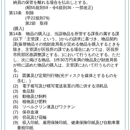
納員の保管を離れる場合を払出しとする。
(昭55規則59・令6規則36・一部改正)
第13条
削除
(平22規則79)
第2節
取得
(購入)
第14条
物品の購入は、当該物品を所管する課長の属する課
(以下「主管課」という。)
からの請求に基づき、物品契約
課
(振替物品その他財政局長が定める物品を購入するときを
除き、主管課が区役所の課である場合にあつては、区役所
市民部区政調整課とする。)
において行うものとする。
ただ
し、次に掲げる物品、1件30万円未満の物品及び財政局長
が特に認めた物品の購入は、主管課において行うものとす
る。
(1)
図書及び定期刊行物
(光ディスクを媒体とするものを
含む。)
(2)
電子複写及び模写電送装置の用に供する消耗品
(3)
食品類
(4)
動物及び飼料
(5)
植物及び肥料
(6)
ツベルクリン液及びワクチン
(7)
保存血液
(8)
切花及び花輪
(9)
収入印紙、雇用保険印紙、健康保険印紙及び自動車重
量税印紙