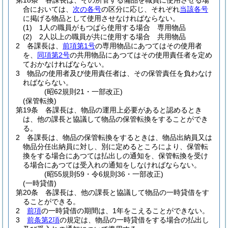
第18条
各課長は、その所管する備品を職員に使用させる場
合においては、
次の各号
の区分に応じ、それぞれ
当該各号
に掲げる物品として使用させなければならない。
(1)
1人の職員がもつぱら使用する場合 専用物品
(2)
2人以上の職員が共に使用する場合 共用物品
2
各課長は、
前項第1号
の専用物品にあつてはその使用者
を、
同項第2号
の共用物品にあつてはその使用責任者を定め
ておかなければならない。
3
物品の使用者及び使用責任者は、その保管責任を負わなけ
ればならない。
(昭62規則21・一部改正)
(保管転換)
第19条
各課長は、物品の運用上必要があると認めるとき
は、他の課長と協議して物品の保管転換をすることができ
る。
2
各課長は、物品の保管転換をするときは、物品出納員又は
物品分任出納員に対し、別に定めるところにより、保管転
換をする場合にあつては払出しの通知を、保管転換を受け
る場合にあつては受入れの通知をしなければならない。
(昭55規則59・令6規則36・一部改正)
(一時貸借)
第20条
各課長は、他の課長と協議して物品の一時貸借をす
ることができる。
2
前項
の一時貸借の期間は、1年をこえることができない。
3
前条第2項
の規定は、物品の一時貸借をする場合の払出し