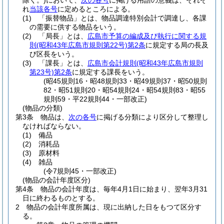
除く。)
において、
次の各号
に掲げる用語の意義は、それぞ
れ
当該各号
に定めるところによる。
(1)
「振替物品」とは、物品調達特別会計で調達し、各課
の需要に供する物品をいう。
(2)
「局長」とは、
広島市予算の編成及び執行に関する規
則
(昭和43年広島市規則第22号)
第2条
に規定する局の長及
び区長をいう。
(3)
「課長」とは、
広島市会計規則
(昭和43年広島市規則
第23号)
第2条
に規定する課長をいう。
(昭45規則16・昭48規則33・昭49規則37・昭50規則
82・昭51規則20・昭54規則24・昭54規則83・昭55
規則59・平22規則44・一部改正)
(物品の分類)
第3条
物品は、
次の各号
に掲げる分類により区分して整理し
なければならない。
(1)
備品
(2)
消耗品
(3)
原材料
(4)
雑品
(令7規則45・一部改正)
(物品の会計年度区分)
第4条
物品の会計年度は、毎年4月1日に始まり、翌年3月31
日に終わるものとする。
2
物品の会計年度所属は、現に出納した日をもつて区分す
る。