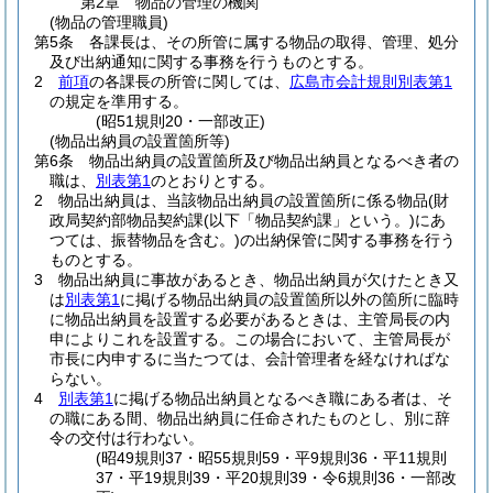
第2章
物品の管理の機関
(物品の管理職員)
第5条
各課長は、その所管に属する物品の取得、管理、処分
及び出納通知に関する事務を行うものとする。
2
前項
の各課長の所管に関しては、
広島市会計規則別表第1
の規定を準用する。
(昭51規則20・一部改正)
(物品出納員の設置箇所等)
第6条
物品出納員の設置箇所及び物品出納員となるべき者の
職は、
別表第1
のとおりとする。
2
物品出納員は、当該物品出納員の設置箇所に係る物品
(財
政局契約部物品契約課
(以下「物品契約課」という。)
にあ
つては、振替物品を含む。)
の出納保管に関する事務を行う
ものとする。
3
物品出納員に事故があるとき、物品出納員が欠けたとき又
は
別表第1
に掲げる物品出納員の設置箇所以外の箇所に臨時
に物品出納員を設置する必要があるときは、主管局長の内
申によりこれを設置する。
この場合において、主管局長が
市長に内申するに当たつては、会計管理者を経なければな
らない。
4
別表第1
に掲げる物品出納員となるべき職にある者は、そ
の職にある間、物品出納員に任命されたものとし、別に辞
令の交付は行わない。
(昭49規則37・昭55規則59・平9規則36・平11規則
37・平19規則39・平20規則39・令6規則36・一部改