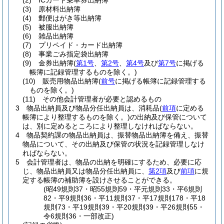
(2)
ICカード乗車券出納簿
(3)
原材料出納簿
(4)
郵便はがき等出納簿
(5)
被服出納簿
(6)
雑品出納簿
(7)
プリペイド・カード出納簿
(8)
事業ごみ指定袋出納簿
(9)
金券出納簿
(
第1号
、
第2号
、
第4号
及び
第7号
に掲げる
帳簿に記録管理するものを除く。)
(10)
販売用物品出納簿
(
前号
に掲げる帳簿に記録管理する
ものを除く。)
(11)
その他会計管理者が必要と認めるもの
3
物品出納員及び物品分任出納員は、消耗品
(
前項
に定める
帳簿により整理するものを除く。)
の出納及び保管について
は、別に定めるところにより整理しなければならない。
4
物品契約課の物品出納員は、振替物品出納簿を備え、振替
物品について、その出納及び保管の状況を記録管理しなけ
ればならない。
5
会計管理者は、物品の出納を明確にするため、必要に応
じ、物品出納員又は物品分任出納員に、
第2項
及び
前項
に規
定する帳簿の補助簿を設けさせることができる。
(昭49規則37・昭55規則59・平元規則33・平6規則
82・平9規則36・平11規則37・平17規則178・平18
規則73・平19規則39・平20規則39・平26規則55・
令6規則36・一部改正)