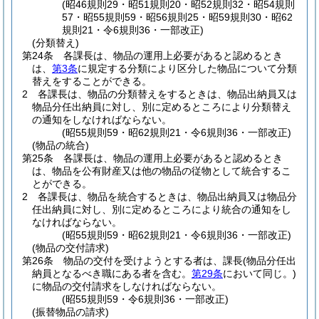
(昭46規則29・昭51規則20・昭52規則32・昭54規則
57・昭55規則59・昭56規則25・昭59規則30・昭62
規則21・令6規則36・一部改正)
(分類替え)
第24条
各課長は、物品の運用上必要があると認めるとき
は、
第3条
に規定する分類により区分した物品について分類
替えをすることができる。
2
各課長は、物品の分類替えをするときは、物品出納員又は
物品分任出納員に対し、別に定めるところにより分類替え
の通知をしなければならない。
(昭55規則59・昭62規則21・令6規則36・一部改正)
(物品の統合)
第25条
各課長は、物品の運用上必要があると認めるとき
は、物品を公有財産又は他の物品の従物として統合するこ
とができる。
2
各課長は、物品を統合するときは、物品出納員又は物品分
任出納員に対し、別に定めるところにより統合の通知をし
なければならない。
(昭55規則59・昭62規則21・令6規則36・一部改正)
(物品の交付請求)
第26条
物品の交付を受けようとする者は、課長
(物品分任出
納員となるべき職にある者を含む。
第29条
において同じ。)
に物品の交付請求をしなければならない。
(昭55規則59・令6規則36・一部改正)
(振替物品の請求)