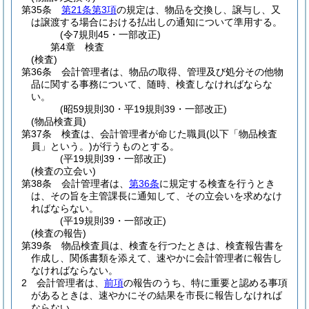
第35条
第21条第3項
の規定は、物品を交換し、譲与し、又
は譲渡する場合における払出しの通知について準用する。
(令7規則45・一部改正)
第4章
検査
(検査)
第36条
会計管理者は、物品の取得、管理及び処分その他物
品に関する事務について、随時、検査しなければならな
い。
(昭59規則30・平19規則39・一部改正)
(物品検査員)
第37条
検査は、会計管理者が命じた職員
(以下「物品検査
員」という。)
が行うものとする。
(平19規則39・一部改正)
(検査の立会い)
第38条
会計管理者は、
第36条
に規定する検査を行うとき
は、その旨を主管課長に通知して、その立会いを求めなけ
ればならない。
(平19規則39・一部改正)
(検査の報告)
第39条
物品検査員は、検査を行つたときは、検査報告書を
作成し、関係書類を添えて、速やかに会計管理者に報告し
なければならない。
2
会計管理者は、
前項
の報告のうち、特に重要と認める事項
があるときは、速やかにその結果を市長に報告しなければ
ならない。