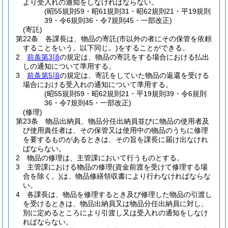
より受入れの通知をしなければならない。
(昭55規則59・昭61規則31・昭62規則21・平19規則
39・令6規則36・令7規則45・一部改正)
(寄託)
第22条
各課長は、物品の寄託
(市以外の者にその保管を依頼
することをいう。以下同じ。)
をすることができる。
2
前条第3項
の規定は、物品の寄託をする場合における払出
しの通知について準用する。
3
前条第5項
の規定は、寄託をしていた物品の返還を受ける
場合における受入れの通知について準用する。
(昭55規則59・昭62規則21・平19規則39・令6規則
36・令7規則45・一部改正)
(修理)
第23条
物品出納員、物品分任出納員並びに物品の使用者及
び使用責任者は、その保管又は使用中の物品のうちに修理
を要するものがあるときは、その旨を課長に届け出なけれ
ばならない。
2
物品の修理は、主管課において行うものとする。
3
主管課における物品の修理
(資金前渡を受けて修理する場
合を除く。)
は、物品修繕領収書により行わなければならな
い。
4
各課長は、物品を修理するとき及び修理した物品の引渡し
を受けるときは、物品出納員又は物品分任出納員に対し、
別に定めるところにより引渡し又は受入れの通知をしなけ
ればならない。