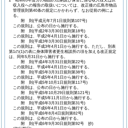
2
昭和63年度分の物品の出納及び保管に係る収入役又は区
収入役への報告の取扱いについては、改正後の広島市物品
管理規則第40条の規定にかかわらず、なお従前の例によ
る。
附
則
(平成元年7月1日
規則第107号)
この規則は、公布の日から施行する。
附
則
(平成2年3月30日
規則第18号)
この規則は、平成2年4月1日から施行する。
附
則
(平成3年3月30日
規則第18号)
この規則は、平成3年4月1日から施行する。
ただし、別表
第1の
(1)
の表に身体障害者更生相談所の項を加える改正規定
は、同年5月31日から施行する。
附
則
(平成4年3月31日
規則第22号)
この規則は、平成4年4月1日から施行する。
附
則
(平成5年3月31日
規則第38号)
この規則は、平成5年4月1日から施行する。
附
則
(平成5年10月1日
規則第117号)
この規則は、公布の日から施行する。
附
則
(平成5年10月29日
規則第121号)
この規則は、平成5年11月1日から施行する。
附
則
(平成6年3月31日
規則第31号)
この規則は、平成6年4月1日から施行する。
附
則
(平成6年8月4日
規則第82号)
この規則は、公布の日から施行する。
附
則
(平成6年9月30日
規則第92号 抄)