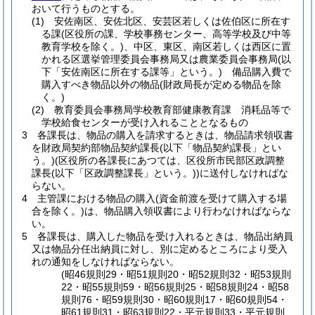
おいて行うものとする。
(1)
安佐南区、安佐北区、安芸区若しくは佐伯区に所在す
る課
(区役所の課、学校事務センター、高等学校及び中等
教育学校を除く。)
、中区、東区、南区若しくは西区に置
かれる区選挙管理委員会事務局又は農業委員会事務局
(以
下「安佐南区に所在する課等」という。)
備品購入費で
購入すべき物品以外の物品
(財政局長が定める物品を除
く。)
(2)
教育委員会事務局学校教育部健康教育課 消耗品等で
学校給食センターが受け入れることとなるもの
3
各課長は、物品の購入を請求するときは、物品請求領収書
を財政局契約部物品契約課長
(以下「物品契約課長」とい
う。)
(区役所の各課長にあつては、区役所市民部区政調整
課長
(以下「区政調整課長」という。)
)
に送付しなければな
らない。
4
主管課における物品の購入
(資金前渡を受けて購入する場
合を除く。)
は、物品購入領収書により行わなければならな
い。
5
各課長は、購入した物品を受け入れるときは、物品出納員
又は物品分任出納員に対し、別に定めるところにより受入
れの通知をしなければならない。
(昭46規則29・昭51規則20・昭52規則32・昭53規則
22・昭55規則59・昭56規則25・昭58規則24・昭58
規則76・昭59規則30・昭60規則17・昭60規則54・
昭61規則31・昭63規則22・平元規則33・平元規則