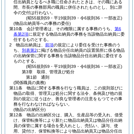
任出納員となるべき職に任命されたときは、その職にある
間、市長の事務部局の職員に併任されたものとし、別に辞
令の交付は行わない。
(昭55規則59・平19規則39・令6規則36・一部改正)
(物品出納員等への事務の委任)
第10条
会計管理者は、その権限に属する事務のうち、
第6
条第2項
に規定する物品出納員の事務を当該物品出納員に委
任するものとする。
2
物品出納員は、
前項
の規定により委任を受けた事務のう
ち、
別表第2
に掲げる物品分任出納員の設置箇所に係る物品
の出納保管に関する事務を当該物品分任出納員に委任する
ものとする。
(昭55規則59・平19規則39・令6規則36・一部改正)
第3章
取得、管理及び処分
第1節
通則
(関係職員の責務)
第11条
物品に関する事務を行なう職員は、この規則並びに
物品の取得、管理又は処分に関する法令、条例及び他の規
則の規定に従うほか、善良な管理者の注意をもつてその事
務を行なわなければならない。
(物品の出納区分)
第12条
物品の出納区分は、購入、生産品等の受入れ、借受
け、保管転換等により新たに物品出納員又は物品分任出納
員の保管に属する場合を受入れとし、売払い、譲与、使
用、貸付け、保管転換等により物品出納員又は物品分任出