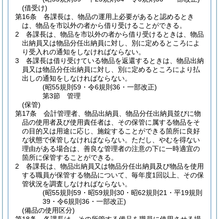
(借受け)
第16条
各課長は、物品の運用上必要があると認めるとき
は、物品を市以外の者から借り受けることができる。
2
各課長は、物品を市以外の者から借り受けるときは、物品
出納員又は物品分任出納員に対し、別に定めるところによ
り受入れの通知をしなければならない。
3
各課長は借り受けている物品を返還するときは、物品出納
員又は物品分任出納員に対し、別に定めるところにより払
出しの通知をしなければならない。
(昭55規則59・令6規則36・一部改正)
第3節
管理
(保管)
第17条
会計管理者、物品出納員、物品分任出納員並びに物
品の使用者及び使用責任者は、その保管に属する物品をそ
の目的又は用途に応じ、施錠することができる箇所に良好
な状態で保管しなければならない。
ただし、やむを得ない
理由がある場合は、善良な管理者の注意の下に一時適宜の
箇所に保管することができる。
2
各課長は、物品出納員又は物品分任出納員及び物品を使用
する職員が保管する物品について、毎年度1回以上、その保
管状況を調査しなければならない。
(昭55規則59・昭59規則30・昭62規則21・平19規則
39・令6規則36・一部改正)
(備品の使用区分)