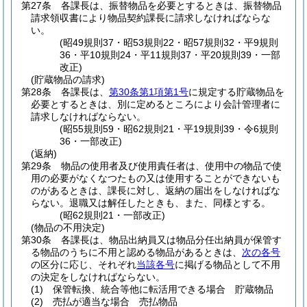
第27条
各課長は、振替物品を必要とするときは、振替物品
請求領収書により物品契約課長に請求しなければならな
い。
(昭49規則37・昭53規則22・昭57規則32・平9規則
36・平10規則24・平11規則37・平20規則39・一部
改正)
(貯蔵物品の請求)
第28条
各課長は、
第30条第1項第1号
に規定する貯蔵物品を
必要とするときは、別に定めるところにより会計管理者に
請求しなければならない。
(昭55規則59・昭62規則21・平19規則39・令6規則
36・一部改正)
(返納)
第29条
物品の使用者及び使用責任者は、使用中の物品で使
用の必要がなくなつたもの又は使用することができないも
のがあるときは、課長に対し、返納の届出をしなければな
らない。
退職又は解任したときも、また、同様とする。
(昭62規則21・一部改正)
(物品の不用決定)
第30条
各課長は、物品出納員又は物品分任出納員が保管す
る物品のうちに不用と認める物品があるときは、
次の各号
の区分に応じ、それぞれ
当該各号
に掲げる物品として不用
の決定をしなければならない。
(1)
保管転換、統合等他に転活用できる場合 貯蔵物品
(2)
売払が適当な場合 売払物品