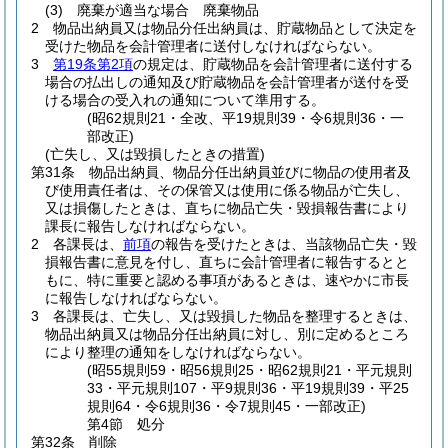
(3)
廃棄が適当な場合 廃棄物品
2
物品出納員又は物品分任出納員は、貯蔵物品として決定を
受けた物品を会計管理者に送付しなければならない。
3
第19条第2項
の規定は、貯蔵物品を会計管理者に送付する
場合の払出しの通知及び貯蔵物品を会計管理者が送付を受
ける場合の受入れの通知について準用する。
(昭62規則21・全改、平19規則39・令6規則36・一
部改正)
(亡失し、又は毀損したときの措置)
第31条
物品出納員、物品分任出納員並びに物品の使用者及
び使用責任者は、その保管又は使用に係る物品が亡失し、
又は損傷したときは、直ちに物品亡失・毀損報告書により
課長に報告しなければならない。
2
各課長は、
前項
の報告を受けたときは、当該物品亡失・毀
損報告書に意見を付し、直ちに会計管理者に報告するとと
もに、特に重要と認める事項があるときは、速やかに市長
に報告しなければならない。
3
各課長は、亡失し、又は毀損した物品を整理するときは、
物品出納員又は物品分任出納員に対し、別に定めるところ
により整理の通知をしなければならない。
(昭55規則59・昭56規則25・昭62規則21・平元規則
33・平元規則107・平9規則36・平19規則39・平25
規則64・令6規則36・令7規則45・一部改正)
第4節
処分
第32条
削除