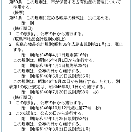
第50条
この規則は、市が保管する占有動産の管理について
準用する。
(帳票)
第51条
この規則に定める帳票の様式は、別に定める。
附
則
(施行期日)
1
この規則は、公布の日から施行する。
(広島市物品会計規則の廃止)
2
広島市物品会計規則
(昭和35年広島市規則第11号)
は、廃止
する。
附
則
(昭和45年4月1日
規則第16号)
この規則は、昭和45年4月1日から施行する。
附
則
(昭和46年4月1日
規則第29号)
この規則は、公布の日から施行する。
附
則
(昭和46年5月19日
規則第35号)
この規則は、昭和46年5月20日から施行する。
ただし、別
表第1の改正規定は、昭和46年6月1日から施行する。
附
則
(昭和46年7月20日
規則第58号 抄)
(施行期日)
1
この規則は、公布の日から施行する。
附
則
(昭和46年10月12日
規則第77号 抄)
1
この規則は、公布の日から施行する。
附
則
(昭和47年1月25日
規則第2号)
この規則は、公布の日から施行する。
附
則
(昭和47年3月31日
規則第21号)