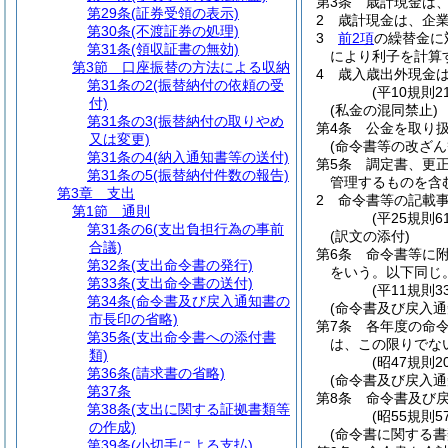
第3条
歳計現金は
第29条
(証券受領の表示)
2
歳計現金は、企
第30条
(不渡証券の処理)
3
前2項
の繰替金に
第31条
(領収証書の無効)
により利子を計算
第3節
口座振替の方法による収納
4
歳入歳出外現金
第31条の2
(振替納付の依頼の受
(平10規則
付)
(私金の混同禁止)
第31条の3
(振替納付の取りやめ
第4条
公金を取り
又は変更)
(命令書等の改ざん
第31条の4
(納入通知書等の送付)
第5条
調定書、更
第31条の5
(振替納付件数の報告)
管理するものを含
第3章
支出
2
命令書等の記載
第1節
通則
(平25規則6
第31条の6
(支出負担行為の事前
(訳文の添付)
合議)
第6条
命令書等に
第32条
(支出命令書の発行)
をいう。以下同じ。
第33条
(支出命令書の送付)
(平11規則
第34条
(命令書及び戻入通知書の
(命令書及び戻入通
市長印の省略)
第7条
各年度の命
第35条
(支出命令書への添付書
は、この限りでな
類)
(昭47規則
第36条
(請求書の省略)
(命令書及び戻入通
第37条
第8条
命令書及び
第38条
(支出に関する証拠書類等
(昭55規則
の作成)
(命令書に関する書
第39条
(小切手による支払)