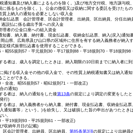
納税通知書及び納入書によるものを除く。)
及び地方交付税、地方譲与税
税に係るものを除く。)
、公金の徴収又は収納に関する委託を受けたもの
性質上納入の通知を必要としない収入金
納金払込票 会計管理者、区会計管理者、出納員、区出納員、分任出納
 過誤払に係る歳出予算への戻入金
管理者の公金口座への組入資金
通知書、納入書、納付書、現金払込書、収納金払込票、納入
(戻入)
通知
、岡山県、広島県及び山口県の区域外に住所を有する納入義務者が納入
指定様式振替払込書を使用することができる。
36・昭55規則57・平元規則30・平17規則88・平18規則70・平18規則98
する者は、歳入を調定したときは、納入期限の10日前までに納入者に
に掲げる収入金その他の収入金で、その性質上納税通知書又は納入通知
ることができる。
20・全改、昭55規則57・昭62規則71・一部改正)
合の通知)
する者は、納入の通知をした後
第13条
の規定により調定の変更をしたと
発行)
する者は、納入義務者から納入書、納付書、現金払込書、収納金払込票
納入通知書等」という。)
を紛失し、又は破損した旨の申出があつたとき
ない。
70・平19規則93・平25規則61・一部改正)
び収納年月日の記載)
、区会計管理者、出納員、区出納員、
第85条第3項
の規定により出納員