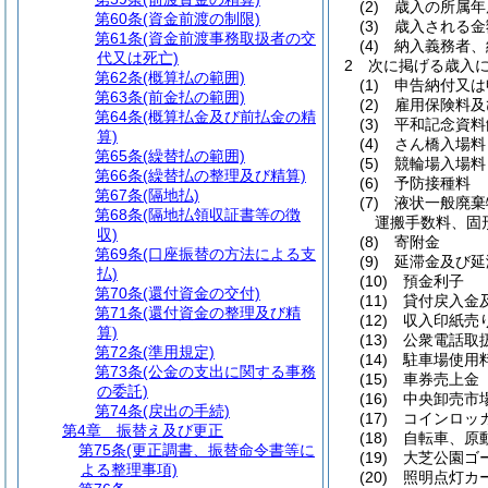
(2)
歳入の所属年
第60条
(資金前渡の制限)
(3)
歳入される金
第61条
(資金前渡事務取扱者の交
(4)
納入義務者、
代又は死亡)
2
次に掲げる歳入
第62条
(概算払の範囲)
(1)
申告納付又は
第63条
(前金払の範囲)
(2)
雇用保険料及
第64条
(概算払金及び前払金の精
(3)
平和記念資料
算)
(4)
さん橋入場料
第65条
(繰替払の範囲)
(5)
競輪場入場料
第66条
(繰替払の整理及び精算)
(6)
予防接種料
第67条
(隔地払)
(7)
液状一般廃棄
第68条
(隔地払領収証書等の徴
運搬手数料、固
収)
(8)
寄附金
第69条
(口座振替の方法による支
(9)
延滞金及び延
払)
(10)
預金利子
第70条
(還付資金の交付)
(11)
貸付戻入金
第71条
(還付資金の整理及び精
(12)
収入印紙売
算)
(13)
公衆電話取
第72条
(準用規定)
(14)
駐車場使用
第73条
(公金の支出に関する事務
(15)
車券売上金
の委託)
(16)
中央卸売市
第74条
(戻出の手続)
(17)
コインロッ
第4章
振替え及び更正
(18)
自転車、原
第75条
(更正調書、振替命令書等に
(19)
大芝公園ゴ
よる整理事項)
(20)
照明点灯カ