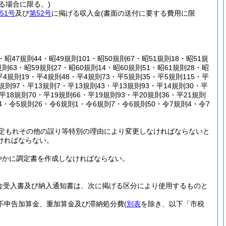
る場合に限る。)
51号
及び
第52号
に掲げる収入金
(書面の送付に要する費用に限
・昭47規則44・昭49規則101・昭50規則67・昭51規則18・昭51規
規則63・昭59規則27・昭60規則14・昭60規則51・昭61規則28・昭
平4規則19・平4規則48・平4規則73・平5規則35・平5規則115・平
規則97・平13規則7・平13規則43・平13規則93・平14規則30・平
・平18規則70・平19規則66・平19規則93・平20規則36・平21規則
74・令5規則26・令6規則1・令6規則7・令6規則50・令7規則4・令7
定もれその他の誤り等特別の理由により変更しなければならないと
ければならない。
やかに調定書を作成しなければならない。
金受入書及び納入通知書は、次に掲げる区分により使用するものと
不申告加算金、重加算金及び滞納処分費
(
別表
を除き、以下「市税