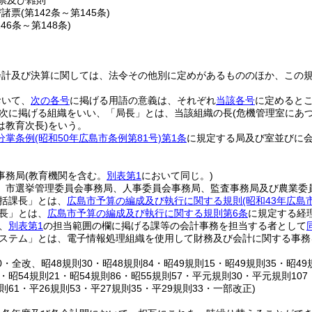
票及び雑則
び諸票
(第142条～第145条)
146条～第148条)
会計及び決算に関しては、法令その他別に定めがあるもののほか、この
おいて、
次の各号
に掲げる用語の意義は、それぞれ
当該各号
に定めると
次に掲げる組織をいい、「局長」とは、当該組織の長
(危機管理室にあ
は教育次長)
をいう。
分掌条例
(昭和50年広島市条例第81号)
第1条
に規定する局及び室並びに
事務局
(教育機関を含む。
別表第1
において同じ。)
、市選挙管理委員会事務局、人事委員会事務局、監査事務局及び農業委
括課長」とは、
広島市予算の編成及び執行に関する規則
(昭和43年広島
長」とは、
広島市予算の編成及び執行に関する規則第6条
に規定する経
、
別表第1
の担当範囲の欄に掲げる課等の会計事務を担当する者として
ステム」とは、電子情報処理組織を使用して財務及び会計に関する事務
20・全改、昭48規則30・昭48規則84・昭49規則15・昭49規則35・昭49
8・昭54規則21・昭54規則86・昭55規則57・平元規則30・平元規則107
規則61・平26規則53・平27規則35・平29規則33・一部改正)