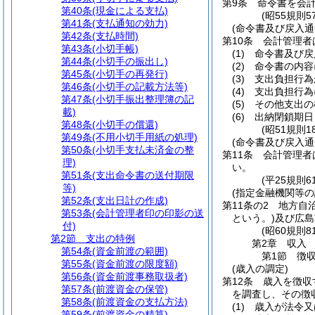
第9条
命令書を会
第40条
(現金による支払)
(昭55規則
第41条
(支払通知の効力)
(命令書及び戻入通
第42条
(支払時間)
第10条
会計管理者
第43条
(小切手帳)
(1)
命令書及び戻
第44条
(小切手の振出し)
(2)
命令書の内容
第45条
(小切手の再発行)
(3)
支出負担行為
第46条
(小切手の記載方法等)
(4)
支出負担行為
第47条
(小切手振出整理簿の記
(5)
その他支出の
載)
(6)
出納閉鎖期日
第48条
(小切手の償還)
(昭51規則
第49条
(不用小切手用紙の処理)
(命令書及び戻入通
第50条
(小切手支払未済金の整
第11条
会計管理者
理)
い。
第51条
(支出命令書の送付期限
(平25規則
等)
(指定金融機関等の
第52条
(支出日計の作成)
第11条の2
地方自
第53条
(会計管理者印の印影の送
という。)
及び広島
付)
(昭60規則
第2節
支出の特例
第2章
収入
第54条
(資金前渡の範囲)
第1節
徴
第55条
(資金前渡の限度額)
(歳入の調定)
第56条
(資金前渡事務取扱者)
第12条
歳入を徴収
第57条
(前渡資金の保管)
を調査し、その徴
第58条
(前渡資金の支払方法)
(1)
歳入が法令又
第59条
(前渡資金の精算)