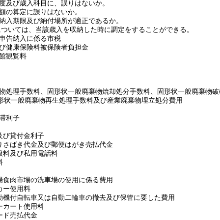
度及び歳入科目に、誤りはないか。
額の算定に誤りはないか。
納入期限及び納付場所が適正であるか。
については、当該歳入を収納した時に調定をすることができる。
申告納入に係る市税
び健康保険料被保険者負担金
館観覧料
物処理手数料、固形状一般廃棄物焼却処分手数料、固形状一般廃棄物破
形状一般廃棄物再生処理手数料及び産業廃棄物埋立処分費用
滞利子
及び貸付金利子
りさばき代金及び郵便はがき売払代金
扱料及び私用電話料
料
場食肉市場の洗車場の使用に係る費用
カー使用料
動機付自転車又は自動二輪車の撤去及び保管に要した費用
ーカート使用料
ード売払代金