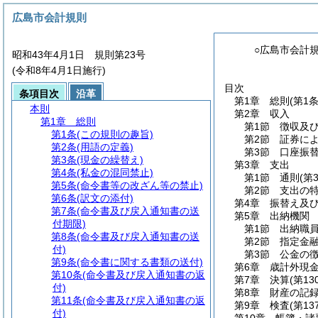
広島市会計規則
○広島市会計
昭和43年4月1日 規則第23号
(令和8年4月1日施行)
目次
条項目次
沿革
第1章
総則
(第1
本則
第2章
収入
第1章
総則
第1節
徴収及
第1条
(この規則の趣旨)
第2節
証券に
第2条
(用語の定義)
第3節
口座振
第3条
(現金の繰替え)
第3章
支出
第4条
(私金の混同禁止)
第1節
通則
(第
第5条
(命令書等の改ざん等の禁止)
第2節
支出の
第6条
(訳文の添付)
第4章
振替え及
第7条
(命令書及び戻入通知書の送
第5章
出納機関
付期限)
第1節
出納職
第8条
(命令書及び戻入通知書の送
第2節
指定金
付)
第3節
公金の
第9条
(命令書に関する書類の送付)
第6章
歳計外現
第10条
(命令書及び戻入通知書の返
第7章
決算
(第13
付)
第8章
財産の記
第11条
(命令書及び戻入通知書の返
第9章
検査
(第13
付)