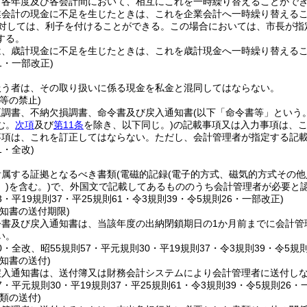
、各年度及び各会計間において、相互にこれを一時繰り替えることがで
業会計の現金に不足を生じたときは、これを企業会計へ一時繰り替える
対しては、利子を付けることができる。
この場合においては、市長が指
する。
は、歳計現金に不足を生じたときは、これを歳計現金へ一時繰り替える
21・一部改正)
扱う者は、その取り扱いに係る現金を私金と混同してはならない。
等の禁止)
正調書、不納欠損調書、命令書及び戻入通知書
(以下「命令書等」という。
む。
次項
及び
第11条
を除き、以下同じ。)
の記載事項又は入力事項は、
事項は、これを訂正してはならない。
ただし、会計管理者が指定する記
1・全改)
附属する証拠となるべき書類
(電磁的記録
(電子的方式、磁気的方式その
)
を含む。)
で、外国文で記載してあるもののうち会計管理者が必要と
33・平19規則37・平25規則61・令3規則39・令5規則26・一部改正)
知書の送付期限)
令書及び戻入通知書は、当該年度の出納閉鎖期日の1か月前までに会計管
い。
20・全改、昭55規則57・平元規則30・平19規則37・令3規則39・令5規
知書の送付)
戻入通知書は、送付簿又は財務会計システムにより会計管理者に送付し
57・平元規則30・平19規則37・平25規則61・令3規則39・令5規則26・
類の送付)