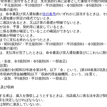
計管理者に送付するときは、支出負担行為に必要とした書類その他の関
57・平元規則30・平19規則37・平25規則61・令3規則39・令5規則26・
知書の返付)
は、命令書及び戻入通知書が
次の各号
のいずれかに該当するときは、そ
入通知書が所定の様式でないとき。
に過誤があるとき、又は計算の基礎が明確でないとき。
が法令、予算、契約等に違反しているとき。
に係る債務が確定していることの確認ができないとき。
根拠が明確でないとき。
までに支払を終わらなかつたとき。
18・昭55規則57・平元規則30・平19規則37・平25規則61・令3規則39
知書の返付)
は、支払等が完了したときは、命令書及び戻入通知書並びにこれらに附
61・全改、令3規則39・令5規則26・一部改正)
設置)
治法施行令
(昭和22年政令第16号。以下「令」という。)
第168条第2項
市収納代理金融機関
(以下「収納代理金融機関」という。)
を置く。
81・追加、平5規則3・平15規則25・一部改正)
収及び収納
する者は、歳入を徴収しようとするときは、当該歳入に係る法令及び契
収を決定しなければならない。
は契約に違反していないか。