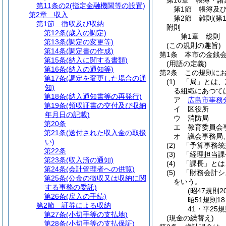
第10章
帳簿・諸
第11条の2
(指定金融機関等の設置)
第1節
帳簿及
第2章
収入
第2節
雑則
(第
第1節
徴収及び収納
附則
第12条
(歳入の調定)
第1章
総則
第13条
(調定の変更等)
(この規則の趣旨)
第14条
(調定書の作成)
第1条
本市の金銭
第15条
(納入に関する書類)
(用語の定義)
第16条
(納入の通知等)
第2条
この規則に
第17条
(調定を変更した場合の通
(1)
「局」とは、
知)
る組織にあつて
第18条
(納入通知書等の再発行)
ア
広島市事務
第19条
(領収証書の交付及び収納
イ
区役所
年月日の記載)
ウ
消防局
第20条
エ
教育委員会
第21条
(送付された収入金の取扱
オ
議会事務局
い)
(2)
「予算事務統
第22条
(3)
「経理担当課
第23条
(収入済の通知)
(4)
「課長」とは
第24条
(会計管理者への供覧)
(5)
「財務会計シ
第25条
(公金の徴収又は収納に関
をいう。
する事務の委託)
(昭47規則
第26条
(戻入の手続)
昭51規則1
第2節
証券による収納
41・平25
第27条
(小切手等の支払地)
(現金の繰替え)
第28条
(小切手等の支払保証)