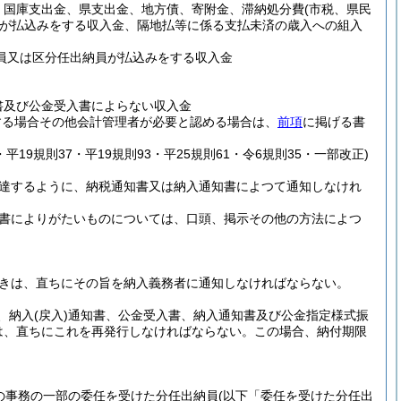
、国庫支出金、県支出金、地方債、寄附金、滞納処分費
(市税、県民
が払込みをする収入金、隔地払等に係る支払未済の歳入への組入
員又は区分任出納員が払込みをする収入金
書及び公金受入書によらない収入金
する場合その他会計管理者が必要と認める場合は、
前項
に掲げる書
・平19規則37・平19規則93・平25規則61・令6規則35・一部改正)
到達するように、納税通知書又は納入通知書によつて通知しなけれ
書によりがたいものについては、口頭、掲示その他の方法によつ
きは、直ちにその旨を納入義務者に通知しなければならない。
、納入
(戻入)
通知書、公金受入書、納入通知書及び公金指定様式振
は、直ちにこれを再発行しなければならない。
この場合、納付期限
の事務の一部の委任を受けた分任出納員
(以下「委任を受けた分任出