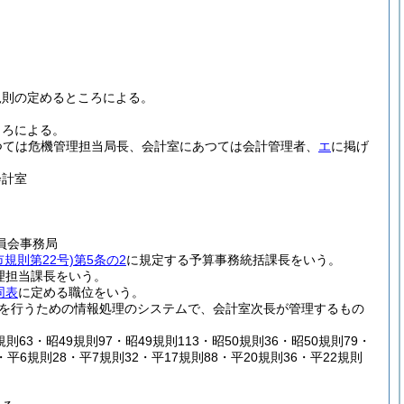
規則の定めるところによる。
ころによる。
つては危機管理担当局長、会計室にあつては会計管理者、
エ
に掲げ
会計室
員会事務局
市規則第22号)
第5条の2
に規定する予算事務統括課長をいう。
理担当課長をいう。
同表
に定める職位をいう。
を行うための情報処理のシステムで、会計室次長が管理するもの
規則63・昭49規則97・昭49規則113・昭50規則36・昭50規則79・
・平6規則28・平7規則32・平17規則88・平20規則36・平22規則