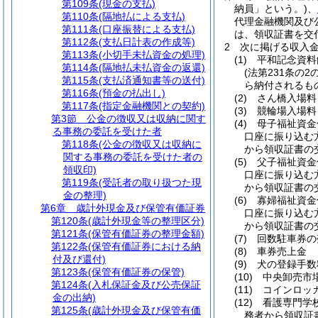
第109条
(現金の支払)
納員」という。)
、
第110条
(隔地払による支払)
代理金融機関及び
第111条
(口座振替による支払)
は、領収証書を交
第112条
(支払日計表の作成等)
2
次に掲げる収入
第113条
(小切手未払資金の処理)
(1)
平和記念資料
第114条
(隔地払未払資金の返還)
(法第231条の2
第115条
(支払済通知書等の送付)
ら納付されるも
第116条
(預金の払出し)
(2)
さん橋入場料
第117条
(指定金融機関との契約)
(3)
競輪場入場料
第3節
公金の徴収又は収納に関す
(4)
母子福祉資金
る事務の委託を受けた者
口座に振り込む
第118条
(公金の徴収又は収納に
から領収証書の
関する事務の委託を受けた者の
(5)
父子福祉資金
領収印)
口座に振り込む
第119条
(受託者の取り扱つた現
から領収証書の
金の整理)
(6)
寡婦福祉資金
第6章
歳計外現金及び保管有価証券
口座に振り込む
第120条
(歳計外現金等の整理区分)
から領収証書の
第121条
(保管有価証券の整理金額)
(7)
回数駐車券の
第122条
(保管有価証券における納
(8)
車券売上金
付及び還付)
(9)
犬の登録手数
第123条
(保管有価証券の保管)
(10)
中央卸売市
第124条
(入札保証金及び公売保証
(11)
コインロッ
金の出納)
(12)
看護専門学
第125条
(歳計外現金及び保管有価
務者から領収証