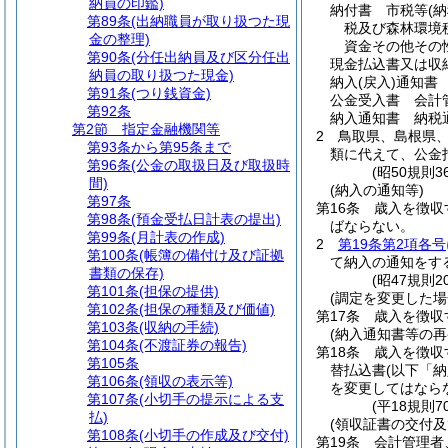
納員の印鑑)
納付書 市税等
(
第89条
(出納職員が取り扱つた現
税及び森林環境
金の整理)
資金その他その
第90条
(分任出納員及び区分任出
現金払込書又は収
納員の取り扱つた現金)
納入
(戻入)
通知書
第91条
(つり銭資金)
公金受入書 会計
第92条
納入通知書 納税
第2節
指定金融機関等
2
鳥取県、島根県
第93条から第95条まで
類に代えて、公金
第96条
(公金の取扱日及び取扱時
(昭50規則
間)
(納入の通知等)
第97条
第16条
歳入を徴収
第98条
(預金受払日計表の提出)
ばならない。
第99条
(月計表の作成)
2
第19条第2項各号
第100条
(帳簿の備付け及び証拠
て納入の通知をす
書類の保存)
(昭47規則
第101条
(担保の提供)
(調定を変更した場
第102条
(担保の種類及び価値)
第17条
歳入を徴収
第103条
(収納の手続)
(納入通知書等の再
第104条
(不渡証券の報告)
第18条
歳入を徴収
第105条
替払込書
(以下「
第106条
(領収の表示等)
を変更してはなら
第107条
(小切手の提示による支
(平18規則
払)
(領収証書の交付及
第108条
(小切手の作成及び交付)
第19条
会計管理者