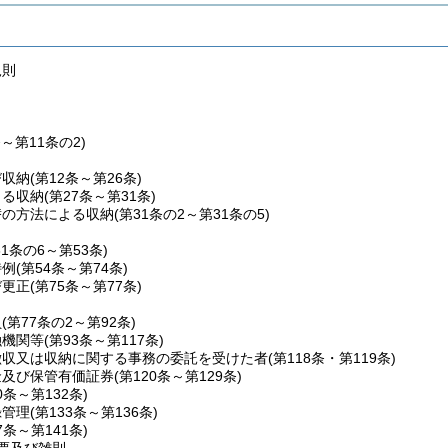
規則
条～第11条の2)
び収納
(第12条～第26条)
よる収納
(第27条～第31条)
替の方法による収納
(第31条の2～第31条の5)
31条の6～第53条)
特例
(第54条～第74条)
び更正
(第75条～第77条)
員
(第77条の2～第92条)
融機関等
(第93条～第117条)
徴収又は収納に関する事務の委託を受けた者
(第118条・第119条)
金及び保管有価証券
(第120条～第129条)
0条～第132条)
録管理
(第133条～第136条)
7条～第141条)