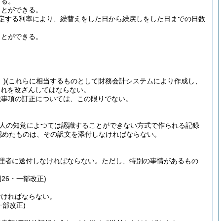
きる。
ことができる。
定する利率により、繰替えをした日から繰戻しをした日までの日数
ことができる。
)
(これらに相当するものとして財務会計システムにより作成し、
これを改ざんしてはならない。
載事項の訂正については、この限りでない。
他人の知覚によつては認識することができない方式で作られる記録
認めたものは、その訳文を添付しなければならない。
理者に送付しなければならない。
ただし、特別の事情があるもの
則26・一部改正)
なければならない。
一部改正)