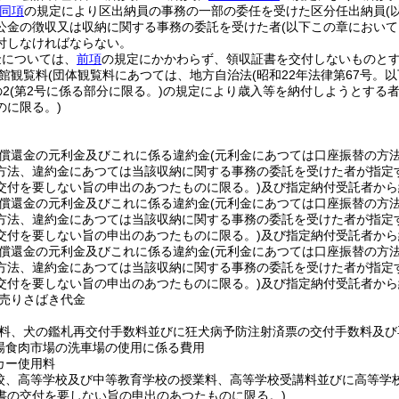
同項
の規定により区出納員の事務の一部の委任を受けた区分任出納員
(
公金の徴収又は収納に関する事務の委託を受けた者
(以下この章において
付しなければならない。
金については、
前項
の規定にかかわらず、領収証書を交付しないものと
館観覧料
(団体観覧料にあつては、地方自治法
(昭和22年法律第67号。
の2
(第2号に係る部分に限る。)
の規定により歳入等を納付しようとする者
のに限る。)
償還金の元利金及びこれに係る違約金
(元利金にあつては口座振替の方
方法、違約金にあつては当該収納に関する事務の委託を受けた者が指定
交付を要しない旨の申出のあつたものに限る。)
及び指定納付受託者から
償還金の元利金及びこれに係る違約金
(元利金にあつては口座振替の方
方法、違約金にあつては当該収納に関する事務の委託を受けた者が指定
交付を要しない旨の申出のあつたものに限る。)
及び指定納付受託者から
償還金の元利金及びこれに係る違約金
(元利金にあつては口座振替の方
方法、違約金にあつては当該収納に関する事務の委託を受けた者が指定
交付を要しない旨の申出のあつたものに限る。)
及び指定納付受託者から
売りさばき代金
料、犬の鑑札再交付手数料並びに狂犬病予防注射済票の交付手数料及び
場食肉市場の洗車場の使用に係る費用
カー使用料
校、高等学校及び中等教育学校の授業料、高等学校受講料並びに高等学
書の交付を要しない旨の申出のあつたものに限る。)