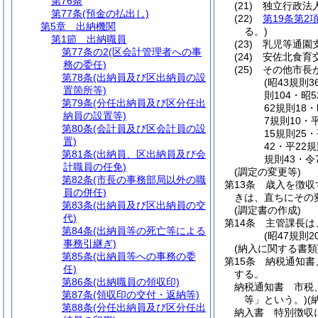
第76条
(21)
独立行政法
第77条
(預金の払出し)
(22)
第19条第2
第5章
出納機関
る。)
第1節
出納職員
(23)
乳児等通園
第77条の2
(区会計管理者への事
(24)
安佐北食育
務の委任)
(25)
その他市長
第78条
(出納員及び区出納員の設
(昭43規則
置箇所等)
則104・昭
第79条
(分任出納員及び区分任出
62規則18
納員の設置等)
7規則10・
第80条
(会計員及び区会計員の設
15規則25
置)
42・平22
第81条
(出納員、区出納員及び会
規則43・令
計職員の任免)
(調定の変更等)
第82条
(市長の事務部局以外の職
第13条
歳入を徴収
員の併任)
きは、直ちにその
第83条
(出納員及び区出納員の交
(調定書の作成)
代)
第14条
主管課長は
第84条
(出納員等の死亡等による
(昭47規則
事務引継ぎ)
(納入に関する書類
第85条
(出納員等への事務の委
第15条
納税通知書
任)
する。
第86条
(出納職員の領収印)
納税通知書 市税
第87条
(領収印の交付・返納等)
等」という。)
(
第88条
(分任出納員及び区分任出
納入書 特別徴収