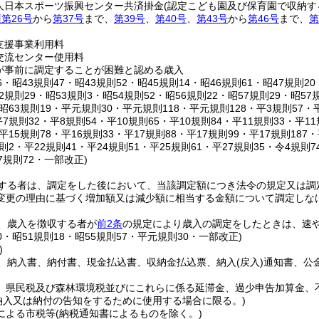
人日本スポーツ振興センター共済掛金
(認定こども園及び保育園で収納す
項第26号
から
第37号
まで、
第39号
、
第40号
、
第43号
から
第46号
まで、
第
支援事業利用料
交流センター使用料
が事前に調定することが困難と認める歳入
36・昭43規則47・昭43規則52・昭45規則14・昭46規則61・昭47規則20
52規則29・昭53規則3・昭54規則52・昭56規則22・昭57規則29・昭57
・昭63規則19・平元規則30・平元規則118・平元規則128・平3規則57・
平7規則32・平8規則54・平10規則65・平10規則84・平11規則33・平11
・平15規則78・平16規則33・平17規則88・平17規則99・平17規則187
規則2・平22規則41・平24規則51・平25規則61・平27規則35・令4規則
7規則72・一部改正)
する者は、調定をした後において、当該調定額につき法令の規定又は調
変更の理由に基づく増加額又は減少額に相当する金額について調定しな
、歳入を徴収する者が
前2条
の規定により歳入の調定をしたときは、速
20・昭51規則18・昭55規則57・平元規則30・一部改正)
)
、納入書、納付書、現金払込書、収納金払込票、納入
(戻入)
通知書、公
、県民税及び森林環境税並びにこれらに係る延滞金、過少申告加算金、
納入又は納付の告知をするために使用する場合に限る。)
による市税等
(納税通知書によるものを除く。)