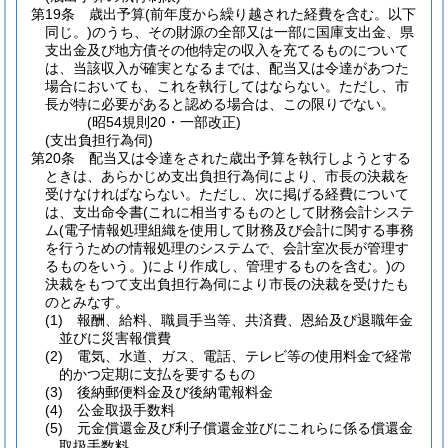
第19条
歳出予算
(前年度から繰り越された経費を含む。以下
同じ。)
のうち、その財源の全部又は一部に国庫支出金、県
支出金及び地方債その他特定の収入を充てるものについて
は、当該収入が確実となるまでは、配当又は令達があつた
場合においても、これを執行してはならない。
ただし、市
長が特に必要があると認める場合は、この限りでない。
(昭54規則20・一部改正)
(支出負担行為伺)
第20条
配当又は令達をされた歳出予算を執行しようとする
ときは、あらかじめ支出負担行為伺により、市長の決裁を
受けなければならない。
ただし、次に掲げる経費について
は、支出命令書
(これに相当するものとして財務会計システ
ム
(電子情報処理組織を使用して財務及び会計に関する事務
を行うための情報処理のシステムで、会計室次長が管理す
るものをいう。)
により作成し、管理するものを含む。)
の
決裁をもつて支出負担行為伺により市長の決裁を受けたも
のとみなす。
(1)
報酬、給料、職員手当等、共済費、恩給及び退職年金
並びに災害報償費
(2)
電気、水道、ガス、電話、テレビ等の使用料金で経常
的かつ定期に支払を要するもの
(3)
後納郵便料金及び後納電報料金
(4)
公金取扱手数料
(5)
元金償還金及び利子償還金並びにこれらに係る償還金
取扱手数料