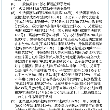
(6)
一般債振替に係る新規記録手数料
(7)
火災保険料及び自動車損害保険料
(8)
生活保護法
(昭和25年法律第144号)
、生活困窮者自立
支援法
(平成25年法律第105号)
、子ども・子育て支援法
(平成24年法律第65号。第30条の11第1項
(第3号に係る部
分に限る。)
及び第59条第3号の規定に限る。)
、児童福祉
法
(昭和22年法律第164号)
、老人福祉法
(昭和38年法律第
133号)
、高齢者の医療の確保に関する法律
(昭和57年法律
第80号)
、障害者の日常生活及び社会生活を総合的に支援
するための法律
(平成17年法律第123号)
、身体障害者福祉
法
(昭和24年法律第283号)
、知的障害者福祉法
(昭和35年
法律第37号)
、中国残留邦人等の円滑な帰国の促進並びに
永住帰国した中国残留邦人等及び特定配偶者の自立の支
援に関する法律
(平成6年法律第30号)
、原子爆弾被爆者に
対する援護に関する法律
(平成6年法律第117号)
、児童手
当法
(昭和46年法律第73号)
、平成22年度等における子ど
も手当の支給に関する法律
(平成22年法律第19号)
、平成
23年度における子ども手当の支給等に関する特別措置法
(平成23年法律第107号)
、児童扶養手当法
(昭和36年法律
第238号)
又は特別児童扶養手当等の支給に関する法律
(昭
和39年法律第134号)
に基づく負担金若しくは扶助費又は
これらに係る審査手数料
(9)
国民健康保険法
(昭和33年法律第192号)
、母子保健法
(昭和40年法律第141号)
、感染症の予防及び感染症の患者