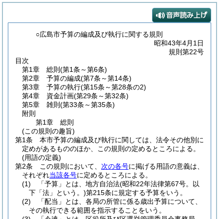
○広島市予算の編成及び執行に関する規則
昭和43年4月1日
規則第22号
目次
第1章
総則
(第1条～第6条)
第2章
予算の編成
(第7条～第14条)
第3章
予算の執行
(第15条～第28条の2)
第4章
資金計画
(第29条～第32条)
第5章
雑則
(第33条～第35条)
附則
第1章
総則
(この規則の趣旨)
第1条
本市予算の編成及び執行に関しては、法令その他別に
定めがあるもののほか、この規則の定めるところによる。
(用語の定義)
第2条
この規則において、
次の各号
に掲げる用語の意義は、
それぞれ
当該各号
に定めるところによる。
(1)
「予算」とは、地方自治法
(昭和22年法律第67号。以
下「法」という。)
第215条に規定する予算をいう。
(2)
「配当」とは、各局の所管に係る歳出予算について、
その執行できる範囲を指示することをいう。