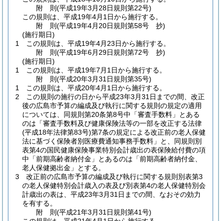
附
則
(平成19年3月28日
規則第22号)
この規則は、平成19年4月1日から施行する。
附
則
(平成19年4月20日
規則第58号 抄)
(施行期日)
1
この規則は、平成19年4月23日から施行する。
附
則
(平成19年6月29日
規則第72号 抄)
(施行期日)
1
この規則は、平成19年7月1日から施行する。
附
則
(平成20年3月31日
規則第35号)
1
この規則は、平成20年4月1日から施行する。
2
この規則の施行の日から平成23年3月31日までの間、改正
後の広島市予算の編成及び執行に関する規則の規定の適用
については、同規則第20条第8号中「審査手数料」とある
のは「審査手数料及び健康保険法等の一部を改正する法律
(平成18年法律第83号)
第7条の規定による改正前の老人保健
法に基づく保険者別医療費通知事務手数料」と、同規則別
表第4の国民健康保険事業特別会計歳出の表保険給付費の項
中「前期高齢者納付金」とあるのは「前期高齢者納付金、
老人保健拠出金」とする。
3
改正前の広島市予算の編成及び執行に関する規則別表第3
の老人保健特別会計歳入の表及び別表第4の老人保健特別会
計歳出の表は、平成23年3月31日までの間、なおその効力
を有する。
附
則
(平成21年3月31日
規則第41号)