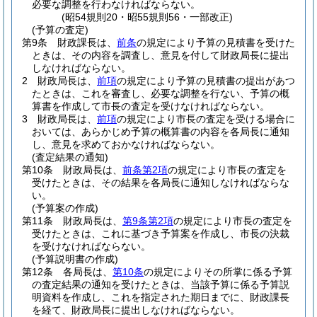
必要な調整を行わなければならない。
(昭54規則20・昭55規則56・一部改正)
(予算の査定)
第9条
財政課長は、
前条
の規定により予算の見積書を受けた
ときは、その内容を調査し、意見を付して財政局長に提出
しなければならない。
2
財政局長は、
前項
の規定により予算の見積書の提出があつ
たときは、これを審査し、必要な調整を行ない、予算の概
算書を作成して市長の査定を受けなければならない。
3
財政局長は、
前項
の規定により市長の査定を受ける場合に
おいては、あらかじめ予算の概算書の内容を各局長に通知
し、意見を求めておかなければならない。
(査定結果の通知)
第10条
財政局長は、
前条第2項
の規定により市長の査定を
受けたときは、その結果を各局長に通知しなければならな
い。
(予算案の作成)
第11条
財政局長は、
第9条第2項
の規定により市長の査定を
受けたときは、これに基づき予算案を作成し、市長の決裁
を受けなければならない。
(予算説明書の作成)
第12条
各局長は、
第10条
の規定によりその所掌に係る予算
の査定結果の通知を受けたときは、当該予算に係る予算説
明資料を作成し、これを指定された期日までに、財政課長
を経て、財政局長に提出しなければならない。