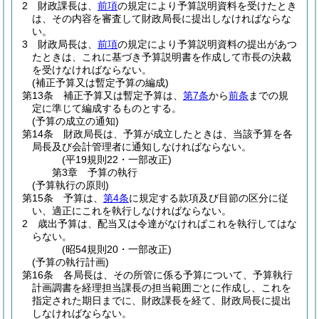
2
財政課長は、
前項
の規定により予算説明資料を受けたとき
は、その内容を審査して財政局長に提出しなければならな
い。
3
財政局長は、
前項
の規定により予算説明資料の提出があつ
たときは、これに基づき予算説明書を作成して市長の決裁
を受けなければならない。
(補正予算又は暫定予算の編成)
第13条
補正予算又は暫定予算は、
第7条
から
前条
までの規
定に準じて編成するものとする。
(予算の成立の通知)
第14条
財政局長は、予算が成立したときは、当該予算を各
局長及び会計管理者に通知しなければならない。
(平19規則22・一部改正)
第3章
予算の執行
(予算執行の原則)
第15条
予算は、
第4条
に規定する款項及び目節の区分に従
い、適正にこれを執行しなければならない。
2
歳出予算は、配当又は令達がなければこれを執行してはな
らない。
(昭54規則20・一部改正)
(予算の執行計画)
第16条
各局長は、その所管に係る予算について、予算執行
計画調書を経理担当課長の担当範囲ごとに作成し、これを
指定された期日までに、財政課長を経て、財政局長に提出
しなければならない。