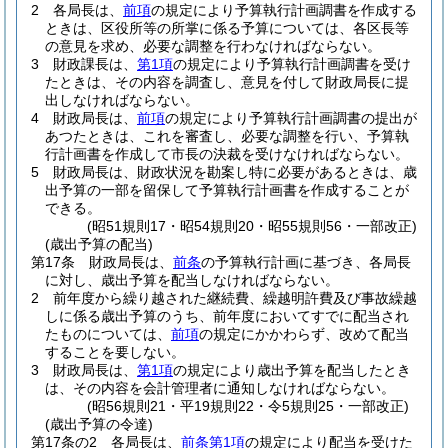
2
各局長は、
前項
の規定により予算執行計画調書を作成する
ときは、区役所等の所掌に係る予算については、各区長等
の意見を求め、必要な調整を行わなければならない。
3
財政課長は、
第1項
の規定により予算執行計画調書を受け
たときは、その内容を調査し、意見を付して財政局長に提
出しなければならない。
4
財政局長は、
前項
の規定により予算執行計画調書の提出が
あつたときは、これを審査し、必要な調整を行い、予算執
行計画書を作成して市長の決裁を受けなければならない。
5
財政局長は、財政状況を勘案し特に必要があるときは、歳
出予算の一部を留保して予算執行計画書を作成することが
できる。
(昭51規則17・昭54規則20・昭55規則56・一部改正)
(歳出予算の配当)
第17条
財政局長は、
前条
の予算執行計画に基づき、各局長
に対し、歳出予算を配当しなければならない。
2
前年度から繰り越された継続費、繰越明許費及び事故繰越
しに係る歳出予算のうち、前年度においてすでに配当され
たものについては、
前項
の規定にかかわらず、改めて配当
することを要しない。
3
財政局長は、
第1項
の規定により歳出予算を配当したとき
は、その内容を会計管理者に通知しなければならない。
(昭56規則21・平19規則22・令5規則25・一部改正)
(歳出予算の令達)
第17条の2
各局長は、
前条第1項
の規定により配当を受けた