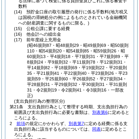
る法律に基づく検査に係る負担金及びこれに係る審査手
数料
(14)
預貯金口座の取引履歴の発行に係る手数料
(地方税又
は国税の滞納処分の例によるものとされている金融機関
への財産調査に関するものに限る。)
(15)
公租公課に要する経費
(16)
他会計への繰出金
(17)
前年度繰上充用金
(昭46規則87・昭48規則29・昭49規則69・昭50規則
110・昭54規則20・昭54規則85・昭59規則26・昭
60規則13・平4規則18・平7規則31・平7規則89・平
8規則24・平9規則32・平11規則78・平12規則31・
平14規則82・平18規則69・平19規則22・平20規則
35・平21規則41・平22規則40・平23規則26・平23
規則59・平25規則60・平26規則52・平27規則34・
平28規則31・平29規則32・平30規則31・平31規則
31・令2規則19・令2規則41・令3規則16・一部改
正)
(支出負担行為の整理区分)
第21条
支出負担行為として整理する時期、支出負担行為の
範囲及び支出負担行為に必要な書類は、
別表第6
に定めると
ころによる。
2
前項
の規定にかかわらず、
別表第7
に定める経費に係る支
出負担行為に該当するものについては、
同表
に定めるとこ
ろによる。