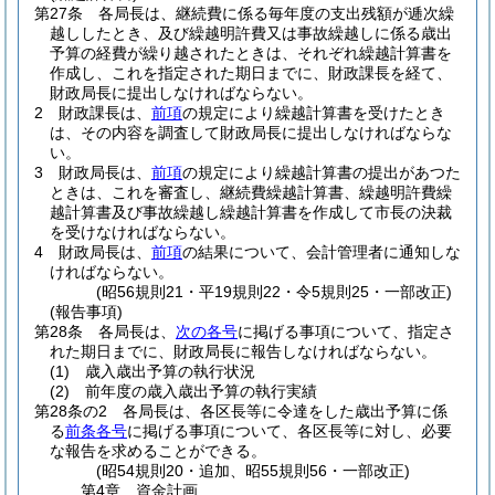
第27条
各局長は、継続費に係る毎年度の支出残額が逓次繰
越ししたとき、及び繰越明許費又は事故繰越しに係る歳出
予算の経費が繰り越されたときは、それぞれ繰越計算書を
作成し、これを指定された期日までに、財政課長を経て、
財政局長に提出しなければならない。
2
財政課長は、
前項
の規定により繰越計算書を受けたとき
は、その内容を調査して財政局長に提出しなければならな
い。
3
財政局長は、
前項
の規定により繰越計算書の提出があつた
ときは、これを審査し、継続費繰越計算書、繰越明許費繰
越計算書及び事故繰越し繰越計算書を作成して市長の決裁
を受けなければならない。
4
財政局長は、
前項
の結果について、会計管理者に通知しな
ければならない。
(昭56規則21・平19規則22・令5規則25・一部改正)
(報告事項)
第28条
各局長は、
次の各号
に掲げる事項について、指定さ
れた期日までに、財政局長に報告しなければならない。
(1)
歳入歳出予算の執行状況
(2)
前年度の歳入歳出予算の執行実績
第28条の2
各局長は、各区長等に令達をした歳出予算に係
る
前条各号
に掲げる事項について、各区長等に対し、必要
な報告を求めることができる。
(昭54規則20・追加、昭55規則56・一部改正)
第4章
資金計画