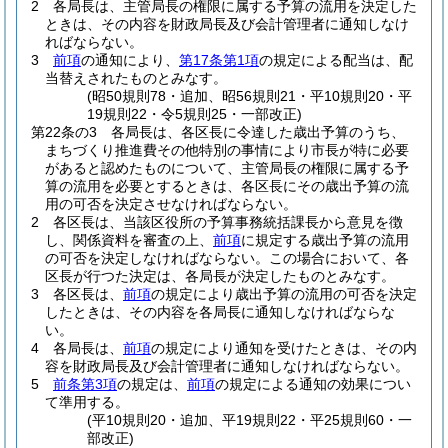
2
各局長は、主管局長の権限に属する予算の流用を決定した
ときは、その内容を財政局長及び会計管理者に通知しなけ
ればならない。
3
前項
の通知により、
第17条第1項
の規定による配当は、配
当替えされたものとみなす。
(昭50規則78・追加、昭56規則21・平10規則20・平
19規則22・令5規則25・一部改正)
第22条の3
各局長は、各区長に令達した歳出予算のうち、
まちづくり推進費その他特別の事情により市長が特に必要
があると認めたものについて、主管局長の権限に属する予
算の流用を必要とするときは、各区長にその歳出予算の流
用の可否を決定させなければならない。
2
各区長は、当該区役所の予算事務統括課長から意見を徴
し、関係資料を審査の上、
前項
に規定する歳出予算の流用
の可否を決定しなければならない。
この場合において、各
区長が行つた決定は、各局長が決定したものとみなす。
3
各区長は、
前項
の規定により歳出予算の流用の可否を決定
したときは、その内容を各局長に通知しなければならな
い。
4
各局長は、
前項
の規定により通知を受けたときは、その内
容を財政局長及び会計管理者に通知しなければならない。
5
前条第3項
の規定は、
前項
の規定による通知の効果につい
て準用する。
(平10規則20・追加、平19規則22・平25規則60・一
部改正)