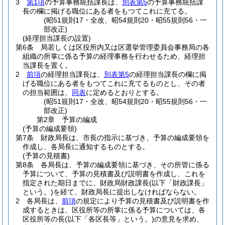
3
第1項
の予算事務統括課長は、
別表第5
の予算事務統括課
長の欄に掲げる職位にある者をもつてこれに充てる。
(昭51規則17・全改、昭54規則20・昭55規則56・一
部改正)
(経理担当課長の設置)
第6条
局若しくは区役所内又は区選挙管理委員会事務局の各
組織の所掌に係る予算の経理事務を行わせるため、経理担
当課長を置く。
2
前項
の経理担当課長は、
別表第5
の経理担当課長の欄に掲
げる職位にある者をもつてこれに充てるものとし、その者
の担当範囲は、
同表
に定めるとおりとする。
(昭51規則17・全改、昭54規則20・昭55規則56・一
部改正)
第2章
予算の編成
(予算の編成要領)
第7条
財政局長は、市長の指示に基づき、予算の編成要領を
作成し、各局長に通知するものとする。
(予算の見積書)
第8条
各局長は、予算の編成要領に基づき、その所管に係る
予算について、予算の見積書及び説明書を作成し、これを
指定された期日までに、財政局財政課長
(以下「財政課長」
という。)
を経て、財政局長に提出しなければならない。
2
各局長は、
前項
の規定により予算の見積書及び説明書を作
成するときは、区役所等の所掌に係る予算については、各
区役所等の長
(以下「各区長等」という。)
の意見を求め、