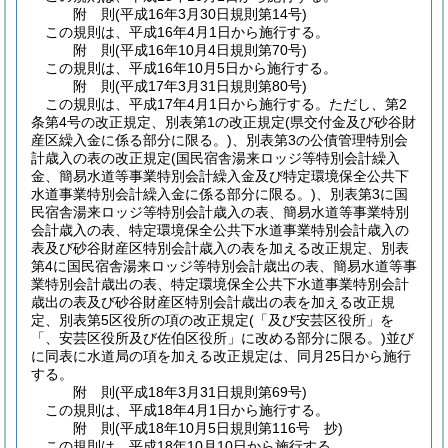
附
則
(平成16年3月30日
規則第14号)
この規則は、平成16年4月1日から施行する。
附
則
(平成16年10月4日
規則第70号)
この規則は、平成16年10月5日から施行する。
附
則
(平成17年3月31日
規則第80号)
この規則は、平成17年4月1日から施行する。
ただし、第2
条第4号の改正規定、別表第1の改正規定
(県交付金及び砂谷財
産区繰入金に係る部分に限る。)
、別表第3の公債管理特別会
計歳入の表の改正規定
(国民宿舎湯来ロッジ等特別会計繰入
金、簡易水道等事業特別会計繰入金及び特定環境保全公共下
水道事業特別会計繰入金に係る部分に限る。)
、別表第3に国
民宿舎湯来ロッジ等特別会計歳入の表、簡易水道等事業特別
会計歳入の表、特定環境保全公共下水道事業特別会計歳入の
表及び砂谷財産区特別会計歳入の表を加える改正規定、別表
第4に国民宿舎湯来ロッジ等特別会計歳出の表、簡易水道等事
業特別会計歳出の表、特定環境保全公共下水道事業特別会計
歳出の表及び砂谷財産区特別会計歳出の表を加える改正規
定、別表第5区役所の項の改正規定
(「及び安芸区役所」を
「、安芸区役所及び佐伯区役所」に改める部分に限る。)
並び
に同表に水道局の項を加える改正規定は、同月25日から施行
する。
附
則
(平成18年3月31日
規則第69号)
この規則は、平成18年4月1日から施行する。
附
則
(平成18年10月5日
規則第116号 抄)
この規則は、平成18年10月10日から施行する。