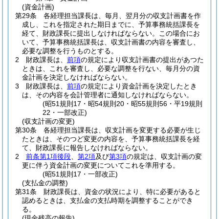
(資金計画)
第29条
各経理担当課長は、毎月、翌月分の収支計画書を作
成し、これを指定された期日までに、予算事務統括課長を
経て、財政課長に提出しなければならない。
この場合にお
いて、予算事務統括課長は、収支計画書の内容を審査し、
必要な調整を行うものとする。
2
財政課長は、
前項
の規定により収支計画書の提出があつた
ときは、これを審査し、必要な調整を行ない、毎月分の資
金計画を決定しなければならない。
3
財政課長は、
前項
の規定により資金計画を決定したとき
は、その内容を会計管理者に通知しなければならない。
(昭51規則17・昭54規則20・昭55規則56・平19規則
22・一部改正)
(収支計画の変更)
第30条
各経理担当課長は、収支計画を変更する必要が生じ
たときは、そのつど変更の内容を、予算事務統括課長を経
て、財政課長に報告しなければならない。
2
前条第1項後段
、
第2項
及び
第3項
の規定は、収支計画の変
更に伴う資金計画の変更についてこれを準用する。
(昭51規則17・一部改正)
(支払金の調整)
第31条
財政課長は、資金の状況により、特に必要があると
認めるときは、支払金の支払時期を調整することができ
る。
(現金残高の報告)