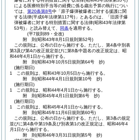
爆者に対する特別措置に関する法律
(昭和43年法律第53号)
による医療特別手当等の経費に係る歳出予算の執行につい
ては、
第20条第8号
中「原子爆弾被爆者に対する援護に関
する法律
(平成6年法律第117号)
」とあるのは、「旧原子爆
弾被爆者に対する特別措置に関する法律
(昭和43年法律第
53号)
」と読み替えて、
同条
を適用する。
(平7規則89・全改)
附
則
(昭和43年8月1日
規則第52号)
この規則は、公布の日から施行する。
ただし、第4条中別表
第3及び第4の改正規定並びに第8条中題名の改正規定は、昭
和44年4月1日から施行する。
附
則
(昭和43年10月5日
規則第64号 抄)
(施行期日)
1
この規則は、昭和43年10月5日から施行する。
附
則
(昭和44年4月1日
規則第10号 抄)
(施行期日)
1
この規則は、昭和44年4月1日から施行する。
附
則
(昭和45年4月1日
規則第6号 抄)
(施行期日)
1
この規則は、昭和45年4月1日から施行する。
附
則
(昭和45年11月6日
規則第60号)
この規則は、公布の日から施行する。
ただし、第3条の規定
並びに第4条中第19条及び別表第1の改正規定は、昭和46年4
月1日から施行する。
附
則
(昭和46年3月31日
規則第5号 抄)