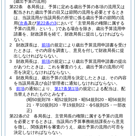
(歳出予算の流用)
第22条
各局長は、予算に定める歳出予算の各項の流用又は
配当された歳出予算の目又は節間の流用を必要とするとき
は、当該流用が当該局長の所管に係る歳出予算の節間の流
用
(
次条
及び
第22条の3
において「主管局長の権限に属する
予算の流用」という。)
である場合を除き、歳出予算流用申
請書を、財政課長を経て、財政局長に提出しなければなら
ない。
2
財政課長は、
前項
の規定により歳出予算流用申請書を受け
たときは、その内容を調査し、意見を付して財政局長に提
出しなければならない。
3
財政局長は、
前項
の規定により歳出予算流用申請書の提出
があつたときは、これを審査のうえ、歳出予算の流用の可
否を決定しなければならない。
4
財政局長は、歳出予算の流用を決定したときは、その内容
を当該局長及び会計管理者に通知しなければならない。
5
前項
の通知により、
第17条第1項
の規定による配当は、配
当替えされたものとみなす。
(昭50規則78・昭52規則28・昭54規則20・昭56規則
21・平10規則20・平19規則22・令5規則25・一部改
正)
第22条の2
各局長は、主管局長の権限に属する予算の流用
を必要とするときは、当該局の予算事務統括課長から意見
を徴し、関係資料を審査のうえ、歳出予算の流用の可否を
決定しなければならない。