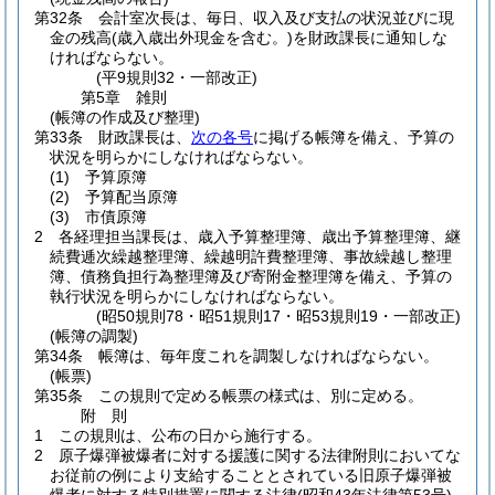
第32条
会計室次長は、毎日、収入及び支払の状況並びに現
金の残高
(歳入歳出外現金を含む。)
を財政課長に通知しな
ければならない。
(平9規則32・一部改正)
第5章
雑則
(帳簿の作成及び整理)
第33条
財政課長は、
次の各号
に掲げる帳簿を備え、予算の
状況を明らかにしなければならない。
(1)
予算原簿
(2)
予算配当原簿
(3)
市債原簿
2
各経理担当課長は、歳入予算整理簿、歳出予算整理簿、継
続費逓次繰越整理簿、繰越明許費整理簿、事故繰越し整理
簿、債務負担行為整理簿及び寄附金整理簿を備え、予算の
執行状況を明らかにしなければならない。
(昭50規則78・昭51規則17・昭53規則19・一部改正)
(帳簿の調製)
第34条
帳簿は、毎年度これを調製しなければならない。
(帳票)
第35条
この規則で定める帳票の様式は、別に定める。
附
則
1
この規則は、公布の日から施行する。
2
原子爆弾被爆者に対する援護に関する法律附則においてな
お従前の例により支給することとされている旧原子爆弾被