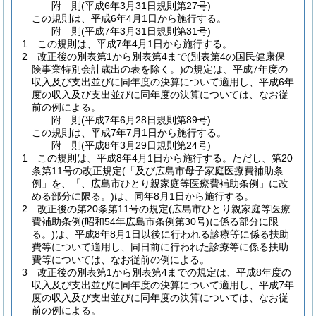
附
則
(平成6年3月31日
規則第27号)
この規則は、平成6年4月1日から施行する。
附
則
(平成7年3月31日
規則第31号)
1
この規則は、平成7年4月1日から施行する。
2
改正後の別表第1から別表第4まで
(別表第4の国民健康保
険事業特別会計歳出の表を除く。)
の規定は、平成7年度の
収入及び支出並びに同年度の決算について適用し、平成6年
度の収入及び支出並びに同年度の決算については、なお従
前の例による。
附
則
(平成7年6月28日
規則第89号)
この規則は、平成7年7月1日から施行する。
附
則
(平成8年3月29日
規則第24号)
1
この規則は、平成8年4月1日から施行する。
ただし、第20
条第11号の改正規定
(「及び広島市母子家庭医療費補助条
例」を、「、広島市ひとり親家庭等医療費補助条例」に改
める部分に限る。)
は、同年8月1日から施行する。
2
改正後の第20条第11号の規定
(広島市ひとり親家庭等医療
費補助条例
(昭和54年広島市条例第30号)
に係る部分に限
る。)
は、平成8年8月1日以後に行われる診療等に係る扶助
費等について適用し、同日前に行われた診療等に係る扶助
費等については、なお従前の例による。
3
改正後の別表第1から別表第4までの規定は、平成8年度の
収入及び支出並びに同年度の決算について適用し、平成7年
度の収入及び支出並びに同年度の決算については、なお従
前の例による。