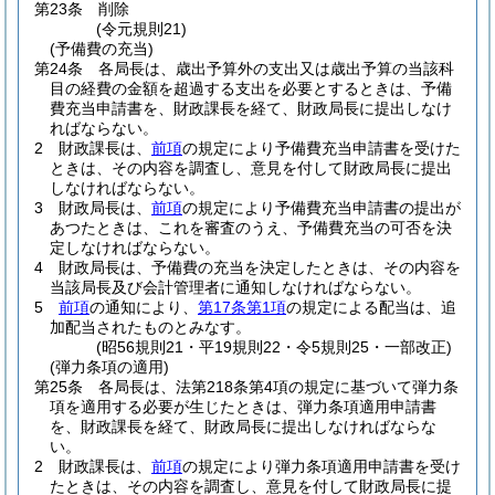
第23条
削除
(令元規則21)
(予備費の充当)
第24条
各局長は、歳出予算外の支出又は歳出予算の当該科
目の経費の金額を超過する支出を必要とするときは、予備
費充当申請書を、財政課長を経て、財政局長に提出しなけ
ればならない。
2
財政課長は、
前項
の規定により予備費充当申請書を受けた
ときは、その内容を調査し、意見を付して財政局長に提出
しなければならない。
3
財政局長は、
前項
の規定により予備費充当申請書の提出が
あつたときは、これを審査のうえ、予備費充当の可否を決
定しなければならない。
4
財政局長は、予備費の充当を決定したときは、その内容を
当該局長及び会計管理者に通知しなければならない。
5
前項
の通知により、
第17条第1項
の規定による配当は、追
加配当されたものとみなす。
(昭56規則21・平19規則22・令5規則25・一部改正)
(弾力条項の適用)
第25条
各局長は、法第218条第4項の規定に基づいて弾力条
項を適用する必要が生じたときは、弾力条項適用申請書
を、財政課長を経て、財政局長に提出しなければならな
い。
2
財政課長は、
前項
の規定により弾力条項適用申請書を受け
たときは、その内容を調査し、意見を付して財政局長に提