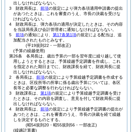
出しなければならない。
3
財政局長は、
前項
の規定により弾力条項適用申請書の提出
があつたときは、これを審査のうえ、市長の決裁を受けな
ければならない。
4
財政局長は、弾力条項の適用が決定したときは、その内容
を当該局長及び会計管理者に通知しなければならない。
5
前項
の通知により、
第17条第1項
の規定による配当は、追
加配当されたものとみなす。
(平19規則22・一部改正)
(予算の繰越使用)
第26条
各局長は、歳出予算の一部を翌年度に繰り越して使
用しようとするときは、予算繰越予定調書を作成し、これ
を指定された期日までに、財政課長を経て、財政局長に提
出しなければならない。
2
各局長は、
前項
の規定により予算繰越予定調書を作成する
ときは、区役所等の所掌に係る歳出予算については、各区
長等と必要な調整を行わなければならない。
3
財政課長は、
第1項
の規定により予算繰越予定調書を受け
たときは、その内容を調査し、意見を付して財政局長に提
出しなければならない。
4
財政局長は、
前項
の規定により予算繰越予定調書の提出が
あつたときは、これを審査のうえ、市長の決裁を経て繰越
しを決定するものとする。
(昭54規則20・昭55規則56・一部改正)
(繰越計算書)