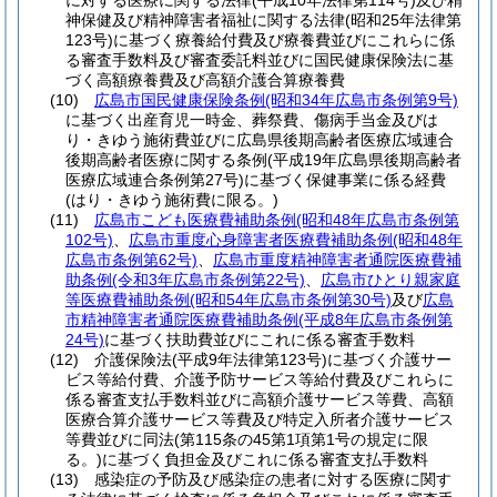
に対する医療に関する法律
(平成10年法律第114号)
及び精
神保健及び精神障害者福祉に関する法律
(昭和25年法律第
123号)
に基づく療養給付費及び療養費並びにこれらに係
る審査手数料及び審査委託料並びに国民健康保険法に基
づく高額療養費及び高額介護合算療養費
(10)
広島市国民健康保険条例
(昭和34年広島市条例第9号)
に基づく出産育児一時金、葬祭費、傷病手当金及びは
り・きゆう施術費並びに広島県後期高齢者医療広域連合
後期高齢者医療に関する条例
(平成19年広島県後期高齢者
医療広域連合条例第27号)
に基づく保健事業に係る経費
(はり・きゆう施術費に限る。)
(11)
広島市こども医療費補助条例
(昭和48年広島市条例第
102号)
、
広島市重度心身障害者医療費補助条例
(昭和48年
広島市条例第62号)
、
広島市重度精神障害者通院医療費補
助条例
(令和3年広島市条例第22号)
、
広島市ひとり親家庭
等医療費補助条例
(昭和54年広島市条例第30号)
及び
広島
市精神障害者通院医療費補助条例
(平成8年広島市条例第
24号)
に基づく扶助費並びにこれに係る審査手数料
(12)
介護保険法
(平成9年法律第123号)
に基づく介護サー
ビス等給付費、介護予防サービス等給付費及びこれらに
係る審査支払手数料並びに高額介護サービス等費、高額
医療合算介護サービス等費及び特定入所者介護サービス
等費並びに同法
(第115条の45第1項第1号の規定に限
る。)
に基づく負担金及びこれに係る審査支払手数料
(13)
感染症の予防及び感染症の患者に対する医療に関す