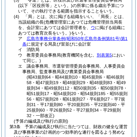
(3)
「令達」とは、区役所及び区選挙管理委員会事務局
(以下「区役所等」という。)
の所掌に係る歳出予算につ
いて、その執行できる範囲を指示することをいう。
(4)
「局」とは、次に掲げる組織をいい、「局長」とは、
当該組織の長
(危機管理室にあつては危機管理担当局長
を、会計室にあつては会計管理者を、
ウ
に掲げる組織に
あつては教育次長をいう。)
をいう。
ア
広島市事務分掌条例
(昭和50年広島市条例第81号)
第1
条
に規定する局及び室並びに会計室
イ
消防局
ウ
教育委員会事務局
(教育機関を含む。
別表第5
におい
て同じ。)
エ
議会事務局、市選挙管理委員会事務局、人事委員会
事務局、監査事務局及び農業委員会事務局
(昭43規則64・昭44規則10・昭45規則6・昭46規則
58・昭47規則19・昭48規則29・昭48規則83・昭49
規則34・昭49規則112・昭50規則35・昭50規則78・
昭51規則17・昭54規則20・昭54規則185・昭55規則
56・昭57規則28・昭61規則27・平6規則27・平7規
則31・平17規則80・平20規則35・平22規則40・平
25規則60・平26規則52・平27規則34・平29規則
32・一部改正)
(予算の編成及び執行の原則)
第3条
予算の編成及び執行に当たつては、財政の健全な運営
及び事務事業の計画的かつ効率的な遂行を図るよう努めな