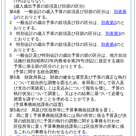
ければならない。
(歳入歳出予算の款項及び目節の区分)
第4条
一般会計の歳入予算の款項及び目節の区分は、
別表第
1
のとおりとする。
2
一般会計の歳出予算の款項及び目の区分は、
別表第2
のと
おりとする。
3
特別会計の歳入予算の款項及び目節の区分は、
別表第3
の
とおりとする。
4
特別会計の歳出予算の款項及び目の区分は、
別表第4
のと
おりとする。
5
一般会計及び特別会計の歳出予算の節の区分は、地方自治
法施行規則
(昭和22年内務省令第29号)
別記に規定する歳出
予算に係る節の区分のとおりとする。
(予算に関する総合調整)
第5条
財政局長は、財政の健全な運営及び予算の適正な執行
について総合的な調整を図るため、各局長に対して収入及
び支出の実績若しくは見込みについて報告を徴し、予算の
執行状況について調査し、又はその結果に基づいて必要な
措置を講ずべきことを求めることができる。
(予算事務統括課長の設置)
第5条の2
局及び区役所等に予算事務統括課長を置く。
2
局に置く予算事務統括課長には局の所管に係る予算及び決
算の総括並びに予算の執行の調整に関する事務を行わせ、
区役所等に置く予算事務統括課長には区役所等の所掌に係
るこれらの事務を行わせるものとする。