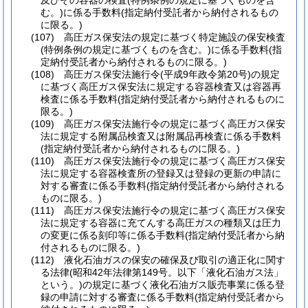
及びその容器の検査
(特例条例の規定に基づくものを含
む。)
に係る手数料
(指定納付受託者から納付されるもの
に限る。)
(107)
高圧ガス保安法の規定に基づく特定施設の保安検査
(特例条例の規定に基づくものを含む。)
に係る手数料
(指
定納付受託者から納付されるものに限る。)
(108)
高圧ガス保安法施行令
(平成9年政令第20号)
の規定
に基づく高圧ガス保安法に規定する容器検査又は容器再
検査に係る手数料
(指定納付受託者から納付されるものに
限る。)
(109)
高圧ガス保安法施行令の規定に基づく高圧ガス保安
法に規定する附属品検査又は附属品再検査に係る手数料
(指定納付受託者から納付されるものに限る。)
(110)
高圧ガス保安法施行令の規定に基づく高圧ガス保安
法に規定する容器検査所の登録又は登録の更新の申請に
対する審査に係る手数料
(指定納付受託者から納付される
ものに限る。)
(111)
高圧ガス保安法施行令の規定に基づく高圧ガス保安
法に規定する容器に充てんする高圧ガスの種類又は圧力
の変更に係る刻印等に係る手数料
(指定納付受託者から納
付されるものに限る。)
(112)
液化石油ガスの保安の確保及び取引の適正化に関す
る法律
(昭和42年法律第149号。以下「液化石油ガス法」
という。)
の規定に基づく液化石油ガス販売事業に係る登
録の申請に対する審査に係る手数料
(指定納付受託者から