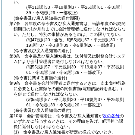
い。
(平11規則33・平19規則37・平25規則61・令3規則
39・令5規則26・一部改正)
(命令書及び戻入通知書の送付期限)
第7条
各年度の命令書及び戻入通知書は、当該年度の出納閉
鎖期日の1か月前までに会計管理者に送付しなければならな
い。
ただし、特別の事情があるものは、この限りでない。
(昭47規則20・全改、昭55規則57・平元規則30・平
19規則37・令3規則39・令5規則26・一部改正)
(命令書及び戻入通知書の送付)
第8条
命令書及び戻入通知書は、送付簿又は財務会計システ
ムにより会計管理者に送付しなければならない。
(昭55規則57・平元規則30・平19規則37・平25規則
61・令3規則39・令5規則26・一部改正)
(命令書に関する書類の送付)
第9条
命令書を会計管理者に送付するときは、支出負担行為
に必要とした書類その他の関係書類
(電磁的記録を含む。)
を併せて送付しなければならない。
(昭55規則57・平元規則30・平19規則37・平25規則
61・令3規則39・令5規則26・一部改正)
(命令書及び戻入通知書の返付)
第10条
会計管理者は、命令書及び戻入通知書が
次の各号
の
いずれかに該当するときは、その理由を告げ、経理担当課
長に返付しなければならない。
(1)
命令書及び戻入通知書が所定の様式でないとき。