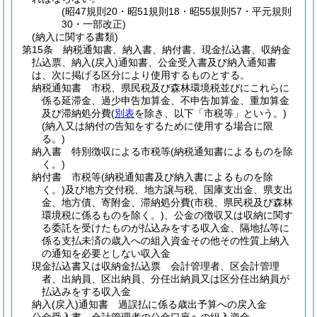
(昭47規則20・昭51規則18・昭55規則57・平元規則
30・一部改正)
(納入に関する書類)
第15条
納税通知書、納入書、納付書、現金払込書、収納金
払込票、納入
(戻入)
通知書、公金受入書及び納入通知書
は、次に掲げる区分により使用するものとする。
納税通知書 市税、県民税及び森林環境税並びにこれらに
係る延滞金、過少申告加算金、不申告加算金、重加算金
及び滞納処分費
(
別表
を除き、以下「市税等」という。)
(納入又は納付の告知をするために使用する場合に限
る。)
納入書 特別徴収による市税等
(納税通知書によるものを除
く。)
納付書 市税等
(納税通知書及び納入書によるものを除
く。)
及び地方交付税、地方譲与税、国庫支出金、県支出
金、地方債、寄附金、滞納処分費
(市税、県民税及び森林
環境税に係るものを除く。)
、公金の徴収又は収納に関す
る委託を受けたものが払込みをする収入金、隔地払等に
係る支払未済の歳入への組入資金その他その性質上納入
の通知を必要としない収入金
現金払込書又は収納金払込票 会計管理者、区会計管理
者、出納員、区出納員、分任出納員又は区分任出納員が
払込みをする収入金
納入
(戻入)
通知書 過誤払に係る歳出予算への戻入金