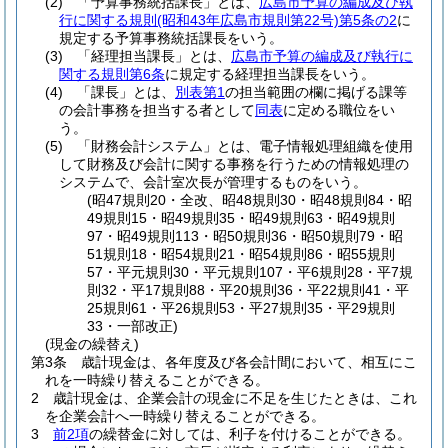
(2)
「予算事務統括課長」とは、
広島市予算の編成及び執
行に関する規則
(昭和43年広島市規則第22号)
第5条の2
に
規定する予算事務統括課長をいう。
(3)
「経理担当課長」とは、
広島市予算の編成及び執行に
関する規則第6条
に規定する経理担当課長をいう。
(4)
「課長」とは、
別表第1
の担当範囲の欄に掲げる課等
の会計事務を担当する者として
同表
に定める職位をい
う。
(5)
「財務会計システム」とは、電子情報処理組織を使用
して財務及び会計に関する事務を行うための情報処理の
システムで、会計室次長が管理するものをいう。
(昭47規則20・全改、昭48規則30・昭48規則84・昭
49規則15・昭49規則35・昭49規則63・昭49規則
97・昭49規則113・昭50規則36・昭50規則79・昭
51規則18・昭54規則21・昭54規則86・昭55規則
57・平元規則30・平元規則107・平6規則28・平7規
則32・平17規則88・平20規則36・平22規則41・平
25規則61・平26規則53・平27規則35・平29規則
33・一部改正)
(現金の繰替え)
第3条
歳計現金は、各年度及び各会計間において、相互にこ
れを一時繰り替えることができる。
2
歳計現金は、企業会計の現金に不足を生じたときは、これ
を企業会計へ一時繰り替えることができる。
3
前2項
の繰替金に対しては、利子を付けることができる。