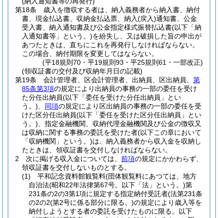
(納入通知書等の再発行)
第18条
歳入を徴収する者は、納入義務者から納入書、納付
書、現金払込書、収納金払込票、納入
(戻入)
通知書、公金
受入書、納入通知書及び公金指定様式振替払込書
(以下「納
入通知書等」という。)
を紛失し、又は破損した旨の申出が
あつたときは、直ちにこれを再発行しなければならない。
この場合、納付期限を変更してはならない。
(平18規則70・平19規則93・平25規則61・一部改正)
(領収証書の交付及び収納年月日の記載)
第19条
会計管理者、区会計管理者、出納員、区出納員、
第
85条第3項
の規定により出納員の事務の一部の委任を受け
た分任出納員
(以下「委任を受けた分任出納員」とい
う。)
、
同項
の規定により区出納員の事務の一部の委任を受
けた区分任出納員
(以下「委任を受けた区分任出納員」とい
う。)
、指定金融機関、収納代理金融機関及び公金の徴収又
は収納に関する事務の委託を受けた者
(以下この章において
「収納機関」という。)
は、納入義務者から収入金を収納し
たときは、領収証書を交付しなければならない。
2
次に掲げる収入金については、
前項
の規定にかかわらず、
領収証書を交付しないものとする。
(1)
平和記念資料館観覧料
(団体観覧料にあつては、地方
自治法
(昭和22年法律第67号。以下「法」という。)
第
231条の2の3第1項に規定する指定納付受託者
(法第231条
の2の2
(第2号に係る部分に限る。)
の規定により歳入等を
納付しようとする者の委託を受けたものに限る。以下