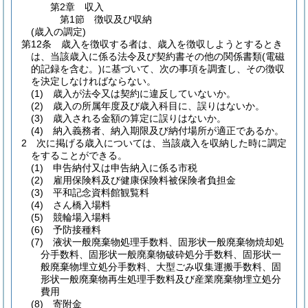
第2章
収入
第1節
徴収及び収納
(歳入の調定)
第12条
歳入を徴収する者は、歳入を徴収しようとするとき
は、当該歳入に係る法令及び契約書その他の関係書類
(電磁
的記録を含む。)
に基づいて、次の事項を調査し、その徴収
を決定しなければならない。
(1)
歳入が法令又は契約に違反していないか。
(2)
歳入の所属年度及び歳入科目に、誤りはないか。
(3)
歳入される金額の算定に誤りはないか。
(4)
納入義務者、納入期限及び納付場所が適正であるか。
2
次に掲げる歳入については、当該歳入を収納した時に調定
をすることができる。
(1)
申告納付又は申告納入に係る市税
(2)
雇用保険料及び健康保険料被保険者負担金
(3)
平和記念資料館観覧料
(4)
さん橋入場料
(5)
競輪場入場料
(6)
予防接種料
(7)
液状一般廃棄物処理手数料、固形状一般廃棄物焼却処
分手数料、固形状一般廃棄物破砕処分手数料、固形状一
般廃棄物埋立処分手数料、大型ごみ収集運搬手数料、固
形状一般廃棄物再生処理手数料及び産業廃棄物埋立処分
費用
(8)
寄附金