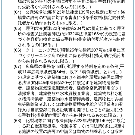
場の営業の許可の申請に対する審査に係る手数料
(指定納
付受託者から納付されるものに限る。)
(64)
公衆浴場法
(昭和23年法律第139号)
の規定に基づく浴
場業の許可の申請に対する審査に係る手数料
(指定納付受
託者から納付されるものに限る。)
(65)
理容師法
(昭和22年法律第234号)
の規定に基づく理容
所の検査又は美容師法
(昭和32年法律第163号)
の規定に基
づく美容所の検査に係る手数料
(指定納付受託者から納付
されるものに限る。)
(66)
クリーニング業法
(昭和25年法律第207号)
の規定に基
づくクリーニング所の検査に係る手数料
(指定納付受託者
から納付されるものに限る。)
(67)
広島県の事務を市町が処理する特例を定める条例
(平
成11年広島県条例第34号。以下「特例条例」という。)
の規定に基づく建築物における衛生的環境の確保に関す
る法律
(昭和45年法律第20号)
に規定する建築物清掃業
者、建築物空気環境測定業者、建築物空気調和用ダクト
清掃業者、建築物飲料水水質検査業者、建築物飲料水貯
水槽清掃業者、建築物排水管清掃業者、建築物ねずみ昆
虫等防除業者若しくは建築物環境衛生総合管理業者の登
録又は当該登録に係る証明書を発行したことの証明に係
る手数料
(指定納付受託者から納付されるものに限る。)
(68)
化製場等に関する法律
(昭和23年法律第140号)
に規定
する死亡獣畜取扱場、化製場若しくは同法第8条に規定す
る施設の設置の許可の申請又は動物の飼養若しくは収容