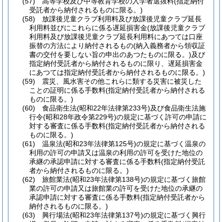
(57)
高等学校及び中等教育学校の入学者選抜料
(指定納付
受託者から納付されるものに限る。)
(58)
放課後児童クラブ利用料及び放課後児童クラブ延長
利用料並びにこれらに係る遅延損害金
(放課後児童クラブ
利用料及び放課後児童クラブ延長利用料にあつては口座
振替の方法により納付されるもの
(納入義務者から領収証
書の交付を要しない旨の申出のあつたものに限る。)
及び
指定納付受託者から納付されるものに限り、遅延損害金
にあつては指定納付受託者から納付されるものに限る。)
(59)
震災、風水害その他これらに類する災害に被災した
ことの証明に係る手数料
(指定納付受託者から納付される
ものに限る。)
(60)
食品衛生法
(昭和22年法律第233号)
及び食品衛生法施
行令
(昭和28年政令第229号)
の規定に基づく許可の申請に
対する審査に係る手数料
(指定納付受託者から納付される
ものに限る。)
(61)
温泉法
(昭和23年法律第125号)
の規定に基づく温泉の
利用の許可の申請又は温泉の利用の許可を受けた地位の
承継の承認申請に対する審査に係る手数料
(指定納付受託
者から納付されるものに限る。)
(62)
旅館業法
(昭和23年法律第138号)
の規定に基づく旅館
業の許可の申請又は旅館業の許可を受けた地位の承継の
承認申請に対する審査に係る手数料
(指定納付受託者から
納付されるものに限る。)
(63)
興行場法
(昭和23年法律第137号)
の規定に基づく興行