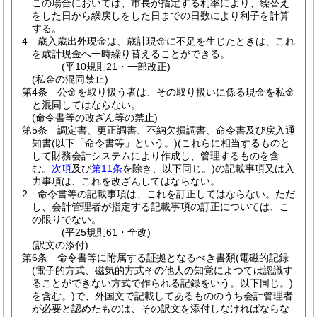
この場合においては、市長が指定する利率により、繰替え
をした日から繰戻しをした日までの日数により利子を計算
する。
4
歳入歳出外現金は、歳計現金に不足を生じたときは、これ
を歳計現金へ一時繰り替えることができる。
(平10規則21・一部改正)
(私金の混同禁止)
第4条
公金を取り扱う者は、その取り扱いに係る現金を私金
と混同してはならない。
(命令書等の改ざん等の禁止)
第5条
調定書、更正調書、不納欠損調書、命令書及び戻入通
知書
(以下「命令書等」という。)
(これらに相当するものと
して財務会計システムにより作成し、管理するものを含
む。
次項
及び
第11条
を除き、以下同じ。)
の記載事項又は入
力事項は、これを改ざんしてはならない。
2
命令書等の記載事項は、これを訂正してはならない。
ただ
し、会計管理者が指定する記載事項の訂正については、こ
の限りでない。
(平25規則61・全改)
(訳文の添付)
第6条
命令書等に附属する証拠となるべき書類
(電磁的記録
(電子的方式、磁気的方式その他人の知覚によつては認識す
ることができない方式で作られる記録をいう。以下同じ。)
を含む。)
で、外国文で記載してあるもののうち会計管理者
が必要と認めたものは、その訳文を添付しなければならな