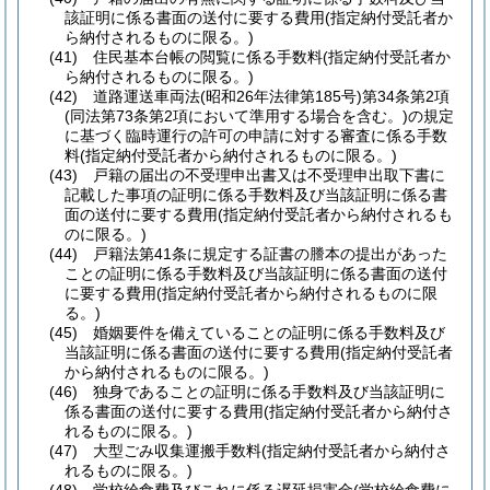
該証明に係る書面の送付に要する費用
(指定納付受託者か
ら納付されるものに限る。)
(41)
住民基本台帳の閲覧に係る手数料
(指定納付受託者か
ら納付されるものに限る。)
(42)
道路運送車両法
(昭和26年法律第185号)
第34条第2項
(同法第73条第2項において準用する場合を含む。)
の規定
に基づく臨時運行の許可の申請に対する審査に係る手数
料
(指定納付受託者から納付されるものに限る。)
(43)
戸籍の届出の不受理申出書又は不受理申出取下書に
記載した事項の証明に係る手数料及び当該証明に係る書
面の送付に要する費用
(指定納付受託者から納付されるも
のに限る。)
(44)
戸籍法第41条に規定する証書の謄本の提出があった
ことの証明に係る手数料及び当該証明に係る書面の送付
に要する費用
(指定納付受託者から納付されるものに限
る。)
(45)
婚姻要件を備えていることの証明に係る手数料及び
当該証明に係る書面の送付に要する費用
(指定納付受託者
から納付されるものに限る。)
(46)
独身であることの証明に係る手数料及び当該証明に
係る書面の送付に要する費用
(指定納付受託者から納付さ
れるものに限る。)
(47)
大型ごみ収集運搬手数料
(指定納付受託者から納付さ
れるものに限る。)