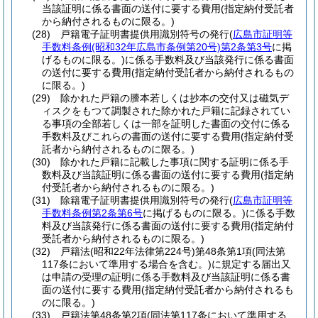
当該証明に係る書面の送付に要する費用
(指定納付受託者
から納付されるものに限る。)
(28)
戸籍電子証明書提供用識別符号の発行
(
広島市証明等
手数料条例
(昭和32年広島市条例第20号)
第2条第3号
に掲
げるものに限る。)
に係る手数料及び当該発行に係る書面
の送付に要する費用
(指定納付受託者から納付されるもの
に限る。)
(29)
除かれた戸籍の謄本若しくは抄本の交付又は磁気デ
ィスクをもつて調製された除かれた戸籍に記録されてい
る事項の全部若しくは一部を証明した書面の交付に係る
手数料及びこれらの書面の送付に要する費用
(指定納付受
託者から納付されるものに限る。)
(30)
除かれた戸籍に記載した事項に関する証明に係る手
数料及び当該証明に係る書面の送付に要する費用
(指定納
付受託者から納付されるものに限る。)
(31)
除籍電子証明書提供用識別符号の発行
(
広島市証明等
手数料条例第2条第6号
に掲げるものに限る。)
に係る手数
料及び当該発行に係る書面の送付に要する費用
(指定納付
受託者から納付されるものに限る。)
(32)
戸籍法
(昭和22年法律第224号)
第48条第1項
(同法第
117条において準用する場合を含む。)
に規定する届出又
は申請の受理の証明に係る手数料及び当該証明に係る書
面の送付に要する費用
(指定納付受託者から納付されるも
のに限る。)
(33)
戸籍法第48条第2項
(同法第117条において準用する