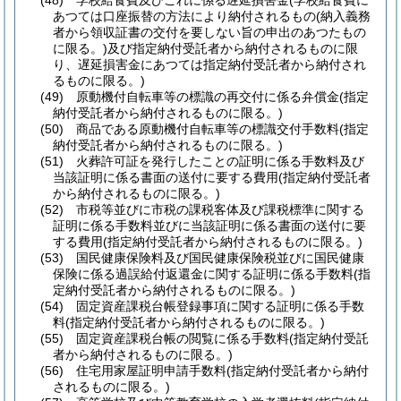
(48)
学校給食費及びこれに係る遅延損害金
(学校給食費に
あつては口座振替の方法により納付されるもの
(納入義務
者から領収証書の交付を要しない旨の申出のあつたもの
に限る。)
及び指定納付受託者から納付されるものに限
り、遅延損害金にあつては指定納付受託者から納付され
るものに限る。)
(49)
原動機付自転車等の標識の再交付に係る弁償金
(指定
納付受託者から納付されるものに限る。)
(50)
商品である原動機付自転車等の標識交付手数料
(指定
納付受託者から納付されるものに限る。)
(51)
火葬許可証を発行したことの証明に係る手数料及び
当該証明に係る書面の送付に要する費用
(指定納付受託者
から納付されるものに限る。)
(52)
市税等並びに市税の課税客体及び課税標準に関する
証明に係る手数料並びに当該証明に係る書面の送付に要
する費用
(指定納付受託者から納付されるものに限る。)
(53)
国民健康保険料及び国民健康保険税並びに国民健康
保険に係る過誤給付返還金に関する証明に係る手数料
(指
定納付受託者から納付されるものに限る。)
(54)
固定資産課税台帳登録事項に関する証明に係る手数
料
(指定納付受託者から納付されるものに限る。)
(55)
固定資産課税台帳の閲覧に係る手数料
(指定納付受託
者から納付されるものに限る。)
(56)
住宅用家屋証明申請手数料
(指定納付受託者から納付
されるものに限る。)