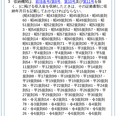
3
収納機関は、
前項各号
(
第8号
、
第10号
及び
第11号
を除
く。)
に掲げる収入金を収納したときは、その証拠書類に収
納年月日を記載しておかなければならない。
(昭43規則47・昭43規則52・昭45規則14・昭45規則
60・昭46規則61・昭49規則35・昭49規則101・昭
51規則104・昭52規則29・昭52規則82・昭53規則
3・昭54規則21・昭54規則52・昭55規則57・昭56規
則22・昭57規則29・昭57規則63・昭57規則75・昭
60規則14・昭60規則51・昭60規則81・昭61規則5・
昭61規則28・昭62規則71・平元規則30・平元規則
118・平元規則128・平2規則15・平3規則15・平3規
則57・平4規則19・平4規則48・平4規則73・平5規
則3・平5規則115・平5規則132・平7規則10・平8規
則54・平10規則21・平10規則65・平11規則33・平
11規則97・平12規則32・平14規則30・平14規則
72・平15規則25・平15規則78・平15規則96・平17
規則88・平17規則99・平18規則70・平19規則37・
平19規則66・平19規則93・平19規則108・平20規則
36・平21規則42・平22規則2・平22規則41・平24規
則51・平25規則61・平26規則53・平26規則79・平
27規則35・平29規則33・平30規則32・平30規則
66・令元規則14・令2規則1・令3規則39・令3規則
78・令3規則88・令4規則1・令4規則5・令4規則
42・令4規則60・令4規則66・令4規則74・令5規則
26・令6規則1・令6規則7・令6規則35・令6規則