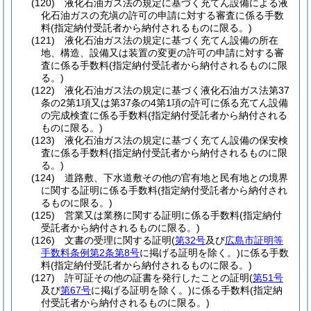
(120)
液化石油ガス法の規定に基づく充てん設備による液
化石油ガスの充塡の許可の申請に対する審査に係る手数
料
(指定納付受託者から納付されるものに限る。)
(121)
液化石油ガス法の規定に基づく充てん設備の所在
地、構造、設備又は装置の変更の許可の申請に対する審
査に係る手数料
(指定納付受託者から納付されるものに限
る。)
(122)
液化石油ガス法の規定に基づく液化石油ガス法第37
条の2第1項又は第37条の4第1項の許可に係る充てん設備
の完成検査に係る手数料
(指定納付受託者から納付される
ものに限る。)
(123)
液化石油ガス法の規定に基づく充てん設備の保安検
査に係る手数料
(指定納付受託者から納付されるものに限
る。)
(124)
道路敷、下水道敷その他の官有地と民有地との境界
に関する証明に係る手数料
(指定納付受託者から納付され
るものに限る。)
(125)
営業又は業務に関する証明に係る手数料
(指定納付
受託者から納付されるものに限る。)
(126)
文書の受理に関する証明
(
第32号
及び
広島市証明等
手数料条例第2条第8号
に掲げる証明を除く。)
に係る手数
料
(指定納付受託者から納付されるものに限る。)
(127)
許可証その他の証書を発行したことの証明
(
第51号
及び
第67号
に掲げる証明を除く。)
に係る手数料
(指定納
付受託者から納付されるものに限る。)