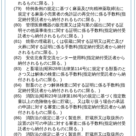
れるものに限る。)
(79)
特例条例の規定に基づく麻薬及び向精神薬取締法に
規定する麻薬小売業者の免許証の再交付に係る手数料
(指
定納付受託者から納付されるものに限る。)
(80)
管理医療機器の販売業又は貸与業の届出に関する証
明その他薬事衛生に関する証明に係る手数料
(指定納付受
託者から納付されるものに限る。)
(81)
焼骨の埋蔵若しくは収蔵に関する証明又は死亡及び
火葬に関する証明に係る手数料
(指定納付受託者から納付
されるものに限る。)
(82)
安佐北食育交流センター使用料
(指定納付受託者から
納付されるものに限る。)
(83)
と畜場法
(昭和28年法律第114号)
に規定する獣畜のと
さつ又は解体の検査に係る手数料
(指定納付受託者から納
付されるものに限る。)
(84)
獣畜のとさつ解体検査に関する証明に係る手数料
(指
定納付受託者から納付されるものに限る。)
(85)
消防法
(昭和23年法律第186号)
の規定に基づく指定数
量以上の危険物を仮に貯蔵し、又は取り扱う場合の承認
の申請に対する審査に係る手数料
(指定納付受託者から納
付されるものに限る。)
(86)
消防法の規定に基づく製造所、貯蔵所又は取扱所の
設置の許可の申請に対する審査に係る手数料
(指定納付受
託者から納付されるものに限る。)
(87)
消防法の規定に基づく製造所、貯蔵所又は取扱所の