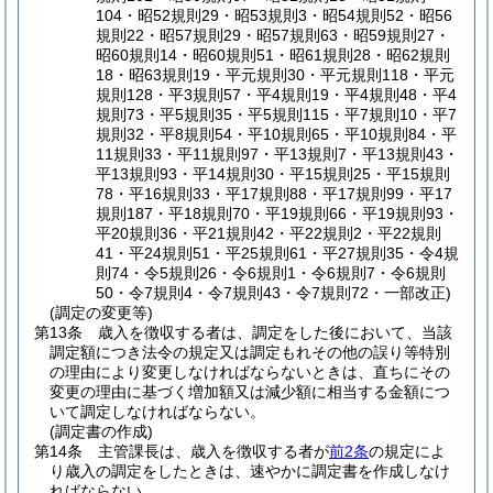
104・昭52規則29・昭53規則3・昭54規則52・昭56
規則22・昭57規則29・昭57規則63・昭59規則27・
昭60規則14・昭60規則51・昭61規則28・昭62規則
18・昭63規則19・平元規則30・平元規則118・平元
規則128・平3規則57・平4規則19・平4規則48・平4
規則73・平5規則35・平5規則115・平7規則10・平7
規則32・平8規則54・平10規則65・平10規則84・平
11規則33・平11規則97・平13規則7・平13規則43・
平13規則93・平14規則30・平15規則25・平15規則
78・平16規則33・平17規則88・平17規則99・平17
規則187・平18規則70・平19規則66・平19規則93・
平20規則36・平21規則42・平22規則2・平22規則
41・平24規則51・平25規則61・平27規則35・令4規
則74・令5規則26・令6規則1・令6規則7・令6規則
50・令7規則4・令7規則43・令7規則72・一部改正)
(調定の変更等)
第13条
歳入を徴収する者は、調定をした後において、当該
調定額につき法令の規定又は調定もれその他の誤り等特別
の理由により変更しなければならないときは、直ちにその
変更の理由に基づく増加額又は減少額に相当する金額につ
いて調定しなければならない。
(調定書の作成)
第14条
主管課長は、歳入を徴収する者が
前2条
の規定によ
り歳入の調定をしたときは、速やかに調定書を作成しなけ
ればならない。