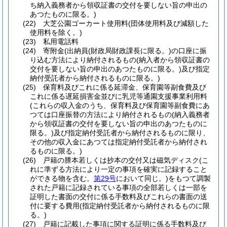
ち納入義務者から領収証書の交付を要しない旨の申出の
あつたものに限る。)
(22)
大芝公園ゴーカート使用料
(団体使用料及び減額した
使用料を除く。)
(23)
私用電話料
(24)
寄附金
(出納員
(財政局財政課長に限る。)
の口座に振
り込む方法により納付されるもの
(納入者から領収証書の
交付を要しない旨の申出のあつたものに限る。)
及び指定
納付受託者から納付されるものに限る。)
(25)
保育料及びこれに係る延滞金、保育園等副食費及び
これに係る遅延損害金並びに乳児等通園支援事業利用料
(これらの収入金のうち、保育料及び保育園等副食費にあ
つては口座振替の方法により納付されるもの
(納入義務者
から領収証書の交付を要しない旨の申出のあつたものに
限る。)
及び指定納付受託者から納付されるものに限り、
その他の収入金にあつては指定納付受託者から納付され
るものに限る。)
(26)
戸籍の謄本若しくは抄本の交付又は磁気ディスク
(こ
れに準ずる方法により一定の事項を確実に記録すること
ができる物を含む。
第29号
において同じ。)
をもつて調製
された戸籍に記録されている事項の全部若しくは一部を
証明した書面の交付に係る手数料及びこれらの書面の送
付に要する費用
(指定納付受託者から納付されるものに限
る。)
(27)
戸籍に記載した事項に関する証明に係る手数料及び