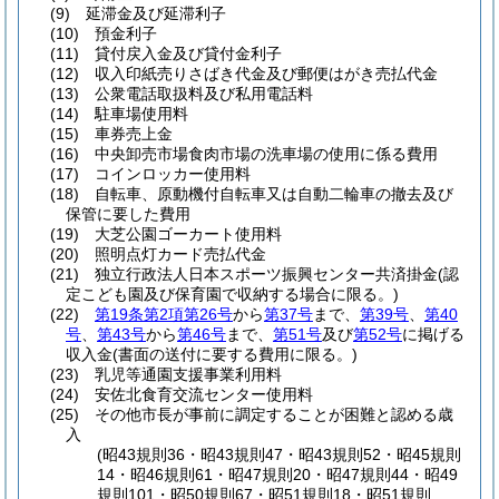
(9)
延滞金及び延滞利子
(10)
預金利子
(11)
貸付戻入金及び貸付金利子
(12)
収入印紙売りさばき代金及び郵便はがき売払代金
(13)
公衆電話取扱料及び私用電話料
(14)
駐車場使用料
(15)
車券売上金
(16)
中央卸売市場食肉市場の洗車場の使用に係る費用
(17)
コインロッカー使用料
(18)
自転車、原動機付自転車又は自動二輪車の撤去及び
保管に要した費用
(19)
大芝公園ゴーカート使用料
(20)
照明点灯カード売払代金
(21)
独立行政法人日本スポーツ振興センター共済掛金
(認
定こども園及び保育園で収納する場合に限る。)
(22)
第19条第2項第26号
から
第37号
まで、
第39号
、
第40
号
、
第43号
から
第46号
まで、
第51号
及び
第52号
に掲げる
収入金
(書面の送付に要する費用に限る。)
(23)
乳児等通園支援事業利用料
(24)
安佐北食育交流センター使用料
(25)
その他市長が事前に調定することが困難と認める歳
入
(昭43規則36・昭43規則47・昭43規則52・昭45規則
14・昭46規則61・昭47規則20・昭47規則44・昭49
規則101・昭50規則67・昭51規則18・昭51規則