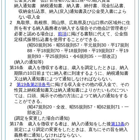
公金受入書 会計管理者の公金口座への組入資金
納入通知書 納税通知書、納入書、納付書、現金払込書、
収納金払込票、納入
(戻入)
通知書及び公金受入書によら
ない収入金
2
鳥取県、島根県、岡山県、広島県及び山口県の区域外に住
所を有する納入義務者が納入する場合その他会計管理者が
必要と認める場合は、
前項
に掲げる書類に代えて、公金指
定様式振替払込書を使用することができる。
(昭50規則36・昭55規則57・平元規則30・平17規則
88・平18規則70・平18規則98・平19規則37・平19
規則93・平25規則61・令6規則35・一部改正)
(納入の通知等)
第16条
歳入を徴収する者は、歳入を調定したときは、納入
期限の10日前までに納入者に到達するように、納税通知書
又は納入通知書によつて通知しなければならない。
2
第19条第2項各号
に掲げる収入金その他の収入金で、その
性質上納税通知書又は納入通知書によりがたいものについ
ては、口頭、掲示その他の方法によつて納入の通知をする
ことができる。
(昭47規則20・全改、昭55規則57・昭62規則71・一
部改正)
(調定を変更した場合の通知)
第17条
歳入を徴収する者は、納入の通知をした後
第13条
の
規定により調定の変更をしたときは、直ちにその旨を納入
義務者に通知しなければならない。