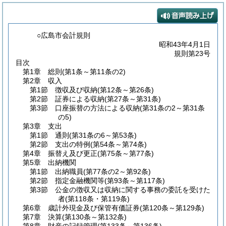
○広島市会計規則
昭和43年4月1日
規則第23号
目次
第1章
総則
(第1条～第11条の2)
第2章
収入
第1節
徴収及び収納
(第12条～第26条)
第2節
証券による収納
(第27条～第31条)
第3節
口座振替の方法による収納
(第31条の2～第31条
の5)
第3章
支出
第1節
通則
(第31条の6～第53条)
第2節
支出の特例
(第54条～第74条)
第4章
振替え及び更正
(第75条～第77条)
第5章
出納機関
第1節
出納職員
(第77条の2～第92条)
第2節
指定金融機関等
(第93条～第117条)
第3節
公金の徴収又は収納に関する事務の委託を受けた
者
(第118条・第119条)
第6章
歳計外現金及び保管有価証券
(第120条～第129条)
第7章
決算
(第130条～第132条)