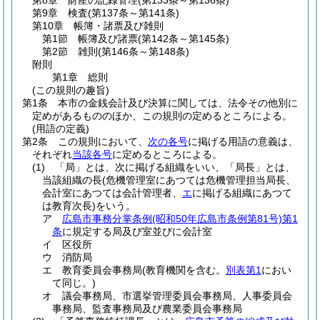
第8章
財産の記録管理
(第133条～第136条)
第9章
検査
(第137条～第141条)
第10章
帳簿・諸票及び雑則
第1節
帳簿及び諸票
(第142条～第145条)
第2節
雑則
(第146条～第148条)
附則
第1章
総則
(この規則の趣旨)
第1条
本市の金銭会計及び決算に関しては、法令その他別に
定めがあるもののほか、この規則の定めるところによる。
(用語の定義)
第2条
この規則において、
次の各号
に掲げる用語の意義は、
それぞれ
当該各号
に定めるところによる。
(1)
「局」とは、次に掲げる組織をいい、「局長」とは、
当該組織の長
(危機管理室にあつては危機管理担当局長、
会計室にあつては会計管理者、
エ
に掲げる組織にあつて
は教育次長)
をいう。
ア
広島市事務分掌条例
(昭和50年広島市条例第81号)
第1
条
に規定する局及び室並びに会計室
イ
区役所
ウ
消防局
エ
教育委員会事務局
(教育機関を含む。
別表第1
におい
て同じ。)
オ
議会事務局、市選挙管理委員会事務局、人事委員会
事務局、監査事務局及び農業委員会事務局