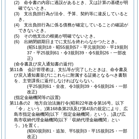
(2)
命令書の内容に過誤があるとき、又は計算の基礎が明
確でないとき。
(3)
支出負担行為が法令、予算、契約等に違反していると
き。
(4)
支出負担行為に係る債務が確定していることの確認が
できないとき。
(5)
その他支出の根拠が明確でないとき。
(6)
出納閉鎖期日までに支払を終わらなかつたとき。
(昭51規則18・昭55規則57・平元規則30・平19規則
37・平25規則61・令3規則39・令5規則26・一部改
正)
(命令書及び戻入通知書の返付)
第11条
会計管理者は、支払等が完了したときは、命令書及
び戻入通知書並びにこれらに附属する証拠となるべき書類
を、主管課長に返付しなければならない。
(平25規則61・全改、令3規則39・令5規則26・一部
改正)
(指定金融機関等の設置)
第11条の2
地方自治法施行令
(昭和22年政令第16号。以下
「令」という。)
第168条第2項及び第4項の規定により、広
島市指定金融機関
(以下「指定金融機関」という。)
及び広
島市収納代理金融機関
(以下「収納代理金融機関」とい
う。)
を置く。
(昭60規則81・追加、平5規則3・平15規則25・一部
改正)