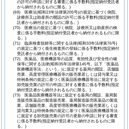
の許可の申請に対する審査に係る手数料
(指定納付受託者
から納付されるものに限る。)
(69)
医療法
(昭和23年法律第205号)
の規定に基づく病院、
診療所又は助産所の開設の許可に係る手数料
(指定納付受
託者から納付されるものに限る。)
(70)
医療法の規定に基づく病院、診療所又は助産所の検
査に係る手数料
(指定納付受託者から納付されるものに限
る。)
(71)
臨床検査技師等に関する法律
(昭和33年法律第76号)
の規定に基づく衛生検査所の登録に係る手数料
(指定納付
受託者から納付されるものに限る。)
(72)
医薬品、医療機器等の品質、有効性及び安全性の確
保等に関する法律
(昭和35年法律第145号。以下「医薬品
医療機器等法」という。)
に規定する薬局の開設、店舗販
売業、高度管理医療機器等の販売業若しくは貸与業又は
特例条例の規定に基づく医薬品医療機器等法に規定する
卸売販売業の許可の申請に対する審査に係る手数料
(指定
納付受託者から納付されるものに限る。)
(73)
医薬品医療機器等法に規定する薬局の開設、薬局製
造販売医薬品の製造販売業、薬局製造販売医薬品の製造
業、店舗販売業、高度管理医療機器等の販売業若しくは
貸与業又は特例条例の規定に基づく医薬品医療機器等法
に規定する卸売販売業の許可の更新の申請に対する審査
に係る手数料
(指定納付受託者から納付されるものに限
る。)