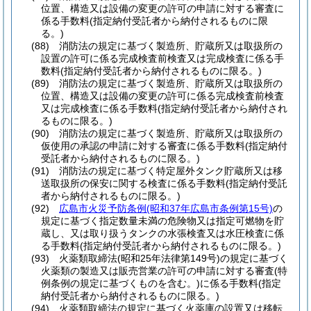
位置、構造又は設備の変更の許可の申請に対する審査に
係る手数料
(指定納付受託者から納付されるものに限
る。)
(88)
消防法の規定に基づく製造所、貯蔵所又は取扱所の
設置の許可に係る完成検査前検査又は完成検査に係る手
数料
(指定納付受託者から納付されるものに限る。)
(89)
消防法の規定に基づく製造所、貯蔵所又は取扱所の
位置、構造又は設備の変更の許可に係る完成検査前検査
又は完成検査に係る手数料
(指定納付受託者から納付され
るものに限る。)
(90)
消防法の規定に基づく製造所、貯蔵所又は取扱所の
仮使用の承認の申請に対する審査に係る手数料
(指定納付
受託者から納付されるものに限る。)
(91)
消防法の規定に基づく特定屋外タンク貯蔵所又は移
送取扱所の保安に関する検査に係る手数料
(指定納付受託
者から納付されるものに限る。)
(92)
広島市火災予防条例
(昭和37年広島市条例第15号)
の
規定に基づく指定数量未満の危険物又は指定可燃物を貯
蔵し、又は取り扱うタンクの水張検査又は水圧検査に係
る手数料
(指定納付受託者から納付されるものに限る。)
(93)
火薬類取締法
(昭和25年法律第149号)
の規定に基づく
火薬類の製造又は販売営業の許可の申請に対する審査
(特
例条例の規定に基づくものを含む。)
に係る手数料
(指定
納付受託者から納付されるものに限る。)
(94)
火薬類取締法の規定に基づく火薬庫の設置又は移転