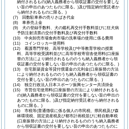
納付されるもの
(納入義務者から領収証書の交付を要しな
い旨の申出のあつたものに限る。)
及び指定納付受託者か
ら納付されるものに限る。)
(7)
回数駐車券の売りさばき代金
(8)
車券売上金
(9)
犬の登録手数料、犬の鑑札再交付手数料並びに狂犬病
予防注射済票の交付手数料及び再交付手数料
(10)
中央卸売市場食肉市場の洗車場の使用に係る費用
(11)
コインロッカー使用料
(12)
看護専門学校、高等学校及び中等教育学校の授業
料、高等学校受講料並びに高等学校寄宿舎使用料
(口座振
替の方法により納付されるもののうち納入義務者から領
収証書の交付を要しない旨の申出のあつたものに限る。)
(13)
住宅新築資金等貸付償還金の元利金
(口座振替の方法
により納付されるもののうち納入義務者から領収証書の
交付を要しない旨の申出のあつたものに限る。)
(14)
独立行政法人日本スポーツ振興センター共済掛金
(15)
市営住宅使用料
(口座振替の方法により納付されるも
の
(納入義務者から領収証書の交付を要しない旨の申出の
あつたものに限る。)
及び指定納付受託者から納付される
ものに限る。)
(16)
市税等
(普通徴収に係る個人の市民税、県民税及び森
林環境税、固定資産税及び都市計画税並びに軽自動車税
(口座振替の方法により納付されるもののうち納入義務者
から領収証書の交付を要しない旨の申出のあつたものに