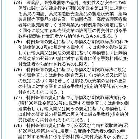
(74)
医薬品、医療機器等の品質、有効性及び安全性の確
保等に関する法律施行令
(昭和36年政令第11号)
に規定す
る薬局の開設、薬局製造販売医薬品の製造販売業、薬局
製造販売医薬品の製造業、店舗販売業、高度管理医療機
器等の販売業若しくは貸与業又は特例条例の規定に基づ
く同令に規定する卸売販売業の許可証の再交付に係る手
数料
(指定納付受託者から納付されるものに限る。)
(75)
特例条例の規定に基づく毒物及び劇物取締法
(昭和25
年法律第303号)
に規定する毒物若しくは劇物の製造業若
しくは輸入業又は同法の規定に基づく毒物若しくは劇物
の販売業の登録の申請に対する審査に係る手数料
(指定納
付受託者から納付されるものに限る。)
(76)
特例条例の規定に基づく毒物及び劇物取締法に規定
する毒物若しくは劇物の製造業若しくは輸入業又は同法
の規定に基づく毒物若しくは劇物の販売業の登録の更新
の申請に対する審査に係る手数料
(指定納付受託者から納
付されるものに限る。)
(77)
特例条例の規定に基づく毒物及び劇物取締法施行令
(昭和30年政令第261号)
に規定する毒物若しくは劇物の製
造業若しくは輸入業又は同令の規定に基づく毒物若しく
は劇物の販売業の登録票の再交付に係る手数料
(指定納付
受託者から納付されるものに限る。)
(78)
特例条例の規定に基づく麻薬及び向精神薬取締法
(昭
和28年法律第14号)
に規定する麻薬小売業者の免許の申
請に対する審査に係る手数料
(指定納付受託者から納付さ