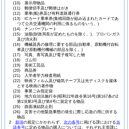
(10)
展示用物品
(11)
郵便切手及び郵便はがき
(12)
乗車
(船)
券及び有料道路通行券
(13)
ICカード乗車券
(集積回路が組み込まれたカードであ
つて公共交通機関の利用に係るものをいう。)
(14)
ナンバープレート
(15)
油脂
(財政局長が定めたものを除く。)
、プロパンガス
及び消火剤
(16)
機械器具の修理に要する部品
(自動車、原動機付自転
車及び原動機付機械の部品を除く。)
(17)
写真、青写真及び電子複写した物
(18)
ゴム印
(19)
美術工芸品
(20)
商品券
(21)
入学者学力検査用紙
(22)
映画フィルム及び磁気テープ又は光ディスクを媒体
とする映画の著作物
(23)
事業ごみ指定袋
(24)
地方自治法施行令
(昭和22年政令第16号)
第167条の2
第1項第3号及び第4号に規定する物品
(25)
路面凍結防止剤
(26)
災害その他緊急事態の発生に際し応急の用に供する
物品
2
前項
の規定にかかわらず、
次の各号
に掲げる課における
当
該各号
に定める物品の購入については、それぞれ主管課に