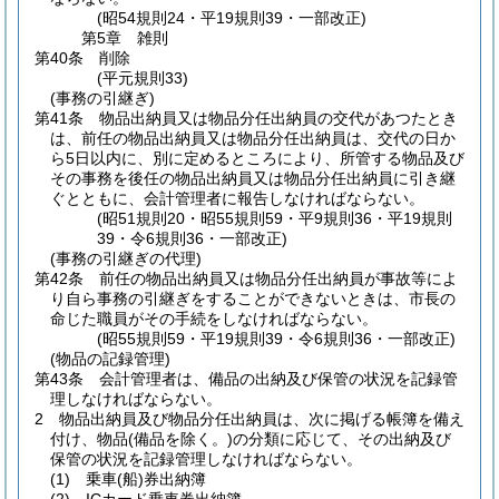
(昭54規則24・平19規則39・一部改正)
第5章
雑則
第40条
削除
(平元規則33)
(事務の引継ぎ)
第41条
物品出納員又は物品分任出納員の交代があつたとき
は、前任の物品出納員又は物品分任出納員は、交代の日か
ら5日以内に、別に定めるところにより、所管する物品及び
その事務を後任の物品出納員又は物品分任出納員に引き継
ぐとともに、会計管理者に報告しなければならない。
(昭51規則20・昭55規則59・平9規則36・平19規則
39・令6規則36・一部改正)
(事務の引継ぎの代理)
第42条
前任の物品出納員又は物品分任出納員が事故等によ
り自ら事務の引継ぎをすることができないときは、市長の
命じた職員がその手続をしなければならない。
(昭55規則59・平19規則39・令6規則36・一部改正)
(物品の記録管理)
第43条
会計管理者は、備品の出納及び保管の状況を記録管
理しなければならない。
2
物品出納員及び物品分任出納員は、次に掲げる帳簿を備え
付け、物品
(備品を除く。)
の分類に応じて、その出納及び
保管の状況を記録管理しなければならない。
(1)
乗車
(船)
券出納簿