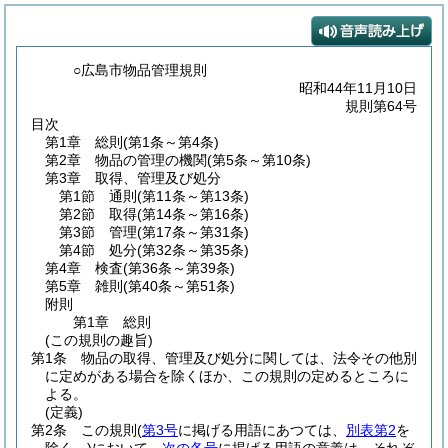
○広島市物品管理規則
昭和44年11月10日
規則第64号
目次
第1章
総則
(第1条～第4条)
第2章
物品の管理の機関
(第5条～第10条)
第3章
取得、管理及び処分
第1節
通則
(第11条～第13条)
第2節
取得
(第14条～第16条)
第3節
管理
(第17条～第31条)
第4節
処分
(第32条～第35条)
第4章
検査
(第36条～第39条)
第5章
雑則
(第40条～第51条)
附則
第1章
総則
(この規則の趣旨)
第1条
物品の取得、管理及び処分に関しては、法令その他別
に定めがある場合を除くほか、この規則の定めるところに
よる。
(定義)
第2条
この規則
(
第3号
に掲げる用語にあつては、
別表第2
を