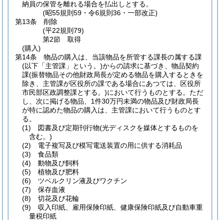
納員の保管を離れる場合を払出しとする。
(昭55規則59・令6規則36・一部改正)
第13条
削除
(平22規則79)
第2節
取得
(購入)
第14条
物品の購入は、当該物品を所管する課長の属する課
(以下「主管課」という。)
からの請求に基づき、物品契約
課
(振替物品その他財政局長が定める物品を購入するときを
除き、主管課が区役所の課である場合にあつては、区役所
市民部区政調整課とする。)
において行うものとする。
ただ
し、次に掲げる物品、1件30万円未満の物品及び財政局長
が特に認めた物品の購入は、主管課において行うものとす
る。
(1)
図書及び定期刊行物
(光ディスクを媒体とするものを
含む。)
(2)
電子複写及び模写電送装置の用に供する消耗品
(3)
食品類
(4)
動物及び飼料
(5)
植物及び肥料
(6)
ツベルクリン液及びワクチン
(7)
保存血液
(8)
切花及び花輪
(9)
収入印紙、雇用保険印紙、健康保険印紙及び自動車重
量税印紙