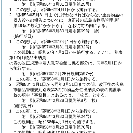
附
則
(昭和56年3月31日
規則第25号)
1
この規則は、昭和56年4月1日から施行する。
2
昭和56年5月31日までに行わなければならない重要物品の
収入役への報告については、改正後の広島市物品管理規則
第49条の規定にかかわらず、なお従前の例による。
附
則
(昭和56年9月30日
規則第69号 抄)
(施行期日)
1
この規則は、昭和56年10月1日から施行する。
附
則
(昭和57年3月31日
規則第32号)
この規則は、昭和57年4月1日から施行する。
ただし、別表
第1の
(1)
物品出納員
の表の改正規定中婦人教育会館に係る部分は、同年5月1日か
ら施行する。
附
則
(昭和57年12月25日
規則第97号)
1
この規則は、昭和58年1月1日から施行する。
2
昭和58年1月1日から同年3月31日までの間、改正後の広島
市物品管理規則別表第2の
(1)
物品分任出納員の表の養護学
校の項中「事務長」とあるのは、「校長」とする。
附
則
(昭和58年2月28日
規則第8号 抄)
(施行期日)
1
この規則は、昭和58年3月1日から施行する。
附
則
(昭和58年3月30日
規則第24号)
この規則は、昭和58年4月1日から施行する。
附
則
(昭和58年9月28日
規則第76号)
この規則は、昭和58年10月1日から施行する。