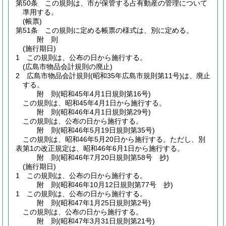
第50条
この規則は、市が保管する占有動産の管理について
準用する。
(帳票)
第51条
この規則に定める帳票の様式は、別に定める。
附
則
(施行期日)
1
この規則は、公布の日から施行する。
(広島市物品会計規則の廃止)
2
広島市物品会計規則
(昭和35年広島市規則第11号)
は、廃止
する。
附
則
(昭和45年4月1日
規則第16号)
この規則は、昭和45年4月1日から施行する。
附
則
(昭和46年4月1日
規則第29号)
この規則は、公布の日から施行する。
附
則
(昭和46年5月19日
規則第35号)
この規則は、昭和46年5月20日から施行する。
ただし、別
表第1の改正規定は、昭和46年6月1日から施行する。
附
則
(昭和46年7月20日
規則第58号 抄)
(施行期日)
1
この規則は、公布の日から施行する。
附
則
(昭和46年10月12日
規則第77号 抄)
1
この規則は、公布の日から施行する。
附
則
(昭和47年1月25日
規則第2号)
この規則は、公布の日から施行する。
附
則
(昭和47年3月31日
規則第21号)