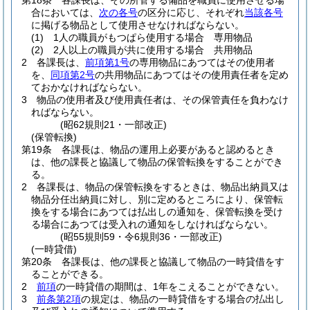
第18条
各課長は、その所管する備品を職員に使用させる場
合においては、
次の各号
の区分に応じ、それぞれ
当該各号
に掲げる物品として使用させなければならない。
(1)
1人の職員がもつぱら使用する場合 専用物品
(2)
2人以上の職員が共に使用する場合 共用物品
2
各課長は、
前項第1号
の専用物品にあつてはその使用者
を、
同項第2号
の共用物品にあつてはその使用責任者を定め
ておかなければならない。
3
物品の使用者及び使用責任者は、その保管責任を負わなけ
ればならない。
(昭62規則21・一部改正)
(保管転換)
第19条
各課長は、物品の運用上必要があると認めるとき
は、他の課長と協議して物品の保管転換をすることができ
る。
2
各課長は、物品の保管転換をするときは、物品出納員又は
物品分任出納員に対し、別に定めるところにより、保管転
換をする場合にあつては払出しの通知を、保管転換を受け
る場合にあつては受入れの通知をしなければならない。
(昭55規則59・令6規則36・一部改正)
(一時貸借)
第20条
各課長は、他の課長と協議して物品の一時貸借をす
ることができる。
2
前項
の一時貸借の期間は、1年をこえることができない。
3
前条第2項
の規定は、物品の一時貸借をする場合の払出し