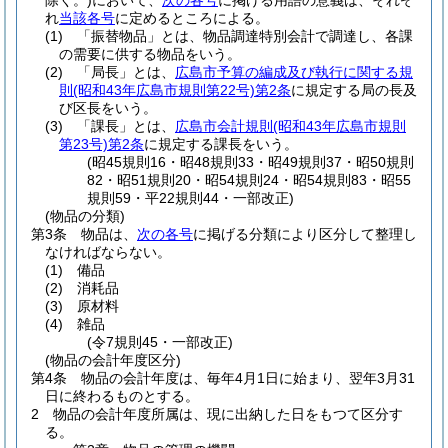
除く。)
において、
次の各号
に掲げる用語の意義は、それぞ
れ
当該各号
に定めるところによる。
(1)
「振替物品」とは、物品調達特別会計で調達し、各課
の需要に供する物品をいう。
(2)
「局長」とは、
広島市予算の編成及び執行に関する規
則
(昭和43年広島市規則第22号)
第2条
に規定する局の長及
び区長をいう。
(3)
「課長」とは、
広島市会計規則
(昭和43年広島市規則
第23号)
第2条
に規定する課長をいう。
(昭45規則16・昭48規則33・昭49規則37・昭50規則
82・昭51規則20・昭54規則24・昭54規則83・昭55
規則59・平22規則44・一部改正)
(物品の分類)
第3条
物品は、
次の各号
に掲げる分類により区分して整理し
なければならない。
(1)
備品
(2)
消耗品
(3)
原材料
(4)
雑品
(令7規則45・一部改正)
(物品の会計年度区分)
第4条
物品の会計年度は、毎年4月1日に始まり、翌年3月31
日に終わるものとする。
2
物品の会計年度所属は、現に出納した日をもつて区分す
る。