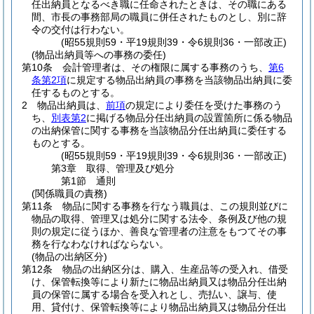
任出納員となるべき職に任命されたときは、その職にある
間、市長の事務部局の職員に併任されたものとし、別に辞
令の交付は行わない。
(昭55規則59・平19規則39・令6規則36・一部改正)
(物品出納員等への事務の委任)
第10条
会計管理者は、その権限に属する事務のうち、
第6
条第2項
に規定する物品出納員の事務を当該物品出納員に委
任するものとする。
2
物品出納員は、
前項
の規定により委任を受けた事務のう
ち、
別表第2
に掲げる物品分任出納員の設置箇所に係る物品
の出納保管に関する事務を当該物品分任出納員に委任する
ものとする。
(昭55規則59・平19規則39・令6規則36・一部改正)
第3章
取得、管理及び処分
第1節
通則
(関係職員の責務)
第11条
物品に関する事務を行なう職員は、この規則並びに
物品の取得、管理又は処分に関する法令、条例及び他の規
則の規定に従うほか、善良な管理者の注意をもつてその事
務を行なわなければならない。
(物品の出納区分)
第12条
物品の出納区分は、購入、生産品等の受入れ、借受
け、保管転換等により新たに物品出納員又は物品分任出納
員の保管に属する場合を受入れとし、売払い、譲与、使
用、貸付け、保管転換等により物品出納員又は物品分任出