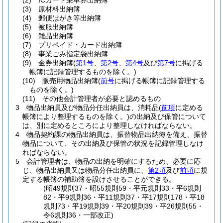
(2)
ICカード乗車券出納簿
(3)
原材料出納簿
(4)
郵便はがき等出納簿
(5)
被服出納簿
(6)
雑品出納簿
(7)
プリペイド・カード出納簿
(8)
事業ごみ指定袋出納簿
(9)
金券出納簿
(
第1号
、
第2号
、
第4号
及び
第7号
に掲げる
帳簿に記録管理するものを除く。)
(10)
販売用物品出納簿
(
前号
に掲げる帳簿に記録管理する
ものを除く。)
(11)
その他会計管理者が必要と認めるもの
3
物品出納員及び物品分任出納員は、消耗品
(
前項
に定める
帳簿により整理するものを除く。)
の出納及び保管について
は、別に定めるところにより整理しなければならない。
4
物品契約課の物品出納員は、振替物品出納簿を備え、振替
物品について、その出納及び保管の状況を記録管理しなけ
ればならない。
5
会計管理者は、物品の出納を明確にするため、必要に応
じ、物品出納員又は物品分任出納員に、
第2項
及び
前項
に規
定する帳簿の補助簿を設けさせることができる。
(昭49規則37・昭55規則59・平元規則33・平6規則
82・平9規則36・平11規則37・平17規則178・平18
規則73・平19規則39・平20規則39・平26規則55・
令6規則36・一部改正)