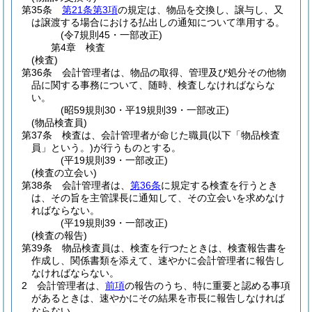
第35条
第21条第3項
の規定は、物品を交換し、譲与し、又
は譲渡する場合における払出しの通知について準用する。
(令7規則45・一部改正)
第4章
検査
(検査)
第36条
会計管理者は、物品の取得、管理及び処分その他物
品に関する事務について、随時、検査しなければならな
い。
(昭59規則30・平19規則39・一部改正)
(物品検査員)
第37条
検査は、会計管理者が命じた職員
(以下「物品検査
員」という。)
が行うものとする。
(平19規則39・一部改正)
(検査の立会い)
第38条
会計管理者は、
第36条
に規定する検査を行うとき
は、その旨を主管課長に通知して、その立会いを求めなけ
ればならない。
(平19規則39・一部改正)
(検査の報告)
第39条
物品検査員は、検査を行つたときは、検査報告書を
作成し、関係書類を添えて、速やかに会計管理者に報告し
なければならない。
2
会計管理者は、
前項
の報告のうち、特に重要と認める事項
があるときは、速やかにその結果を市長に報告しなければ
ならない。