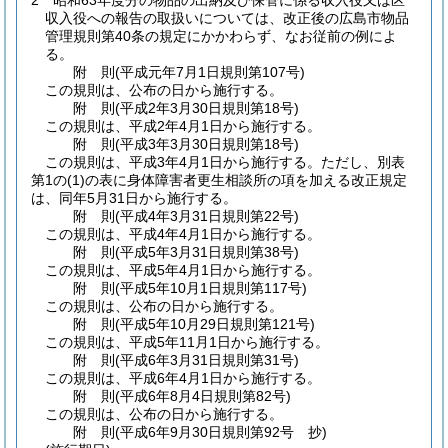
2
昭和63年度分の物品の出納及び保管に係る収入役又は区
収入役への報告の取扱いについては、改正後の広島市物品
管理規則第40条の規定にかかわらず、なお従前の例によ
る。
附
則
(平成元年7月1日
規則第107号)
この規則は、公布の日から施行する。
附
則
(平成2年3月30日
規則第18号)
この規則は、平成2年4月1日から施行する。
附
則
(平成3年3月30日
規則第18号)
この規則は、平成3年4月1日から施行する。
ただし、別表
第1の
(1)
の表に身体障害者更生相談所の項を加える改正規定
は、同年5月31日から施行する。
附
則
(平成4年3月31日
規則第22号)
この規則は、平成4年4月1日から施行する。
附
則
(平成5年3月31日
規則第38号)
この規則は、平成5年4月1日から施行する。
附
則
(平成5年10月1日
規則第117号)
この規則は、公布の日から施行する。
附
則
(平成5年10月29日
規則第121号)
この規則は、平成5年11月1日から施行する。
附
則
(平成6年3月31日
規則第31号)
この規則は、平成6年4月1日から施行する。
附
則
(平成6年8月4日
規則第82号)
この規則は、公布の日から施行する。
附
則
(平成6年9月30日
規則第92号 抄)