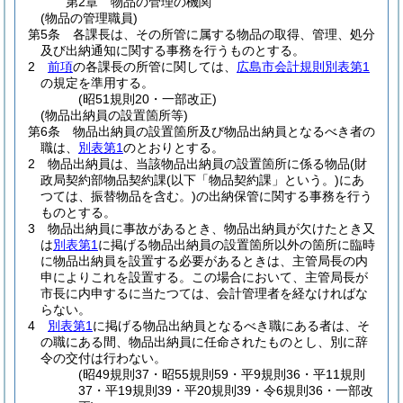
第2章
物品の管理の機関
(物品の管理職員)
第5条
各課長は、その所管に属する物品の取得、管理、処分
及び出納通知に関する事務を行うものとする。
2
前項
の各課長の所管に関しては、
広島市会計規則別表第1
の規定を準用する。
(昭51規則20・一部改正)
(物品出納員の設置箇所等)
第6条
物品出納員の設置箇所及び物品出納員となるべき者の
職は、
別表第1
のとおりとする。
2
物品出納員は、当該物品出納員の設置箇所に係る物品
(財
政局契約部物品契約課
(以下「物品契約課」という。)
にあ
つては、振替物品を含む。)
の出納保管に関する事務を行う
ものとする。
3
物品出納員に事故があるとき、物品出納員が欠けたとき又
は
別表第1
に掲げる物品出納員の設置箇所以外の箇所に臨時
に物品出納員を設置する必要があるときは、主管局長の内
申によりこれを設置する。
この場合において、主管局長が
市長に内申するに当たつては、会計管理者を経なければな
らない。
4
別表第1
に掲げる物品出納員となるべき職にある者は、そ
の職にある間、物品出納員に任命されたものとし、別に辞
令の交付は行わない。
(昭49規則37・昭55規則59・平9規則36・平11規則
37・平19規則39・平20規則39・令6規則36・一部改