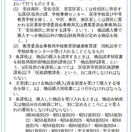
おいて行うものとする。
(1)
安佐南区、安佐北区、安芸区若しくは佐伯区に所在す
る課
(区役所の課、学校事務センター、高等学校及び中等
教育学校を除く。)
、中区、東区、南区若しくは西区に置
かれる区選挙管理委員会事務局又は農業委員会事務局
(以
下「安佐南区に所在する課等」という。)
備品購入費で
購入すべき物品以外の物品
(財政局長が定める物品を除
く。)
(2)
教育委員会事務局学校教育部健康教育課 消耗品等で
学校給食センターが受け入れることとなるもの
3
各課長は、物品の購入を請求するときは、物品請求領収書
を財政局契約部物品契約課長
(以下「物品契約課長」とい
う。)
(区役所の各課長にあつては、区役所市民部区政調整
課長
(以下「区政調整課長」という。)
)
に送付しなければな
らない。
4
主管課における物品の購入
(資金前渡を受けて購入する場
合を除く。)
は、物品購入領収書により行わなければならな
い。
5
各課長は、購入した物品を受け入れるときは、物品出納員
又は物品分任出納員に対し、別に定めるところにより受入
れの通知をしなければならない。
(昭46規則29・昭51規則20・昭52規則32・昭53規則
22・昭55規則59・昭56規則25・昭58規則24・昭58
規則76・昭59規則30・昭60規則17・昭60規則54・
昭61規則31・昭63規則22・平元規則33・平元規則