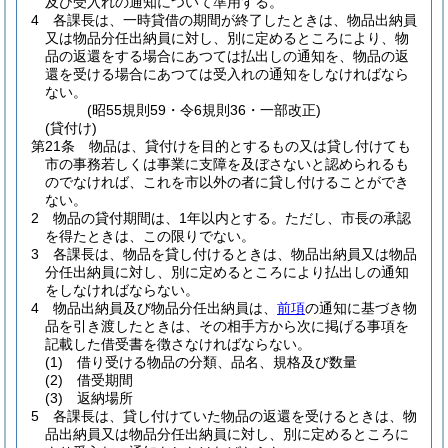
及び受入れの通知について準用する。
4
各課長は、一時貸借の期間が終了したときは、物品出納員
又は物品分任出納員に対し、別に定めるところにより、物
品の返還をする場合にあつては払出しの通知を、物品の返
還を受ける場合にあつては受入れの通知をしなければなら
ない。
(昭55規則59・令6規則36・一部改正)
(貸付け)
第21条
物品は、貸付けを目的とするもの又は貸し付けても
市の事務若しくは事業に支障を及ぼさないと認められるも
のでなければ、これを市以外の者に貸し付けることができ
ない。
2
物品の貸付期間は、1年以内とする。
ただし、市長の承認
を得たときは、この限りでない。
3
各課長は、物品を貸し付けるときは、物品出納員又は物品
分任出納員に対し、別に定めるところにより払出しの通知
をしなければならない。
4
物品出納員及び物品分任出納員は、
前項
の通知に基づき物
品を引き渡したときは、その相手方から次に掲げる事項を
記載した借受書を徴さなければならない。
(1)
借り受ける物品の分類、品名、規格及び数量
(2)
借受期間
(3)
返納場所
5
各課長は、貸し付けていた物品の返還を受けるときは、物
品出納員又は物品分任出納員に対し、別に定めるところに