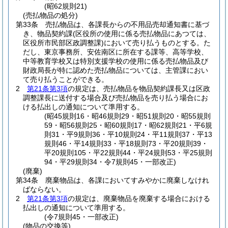
(昭62規則21)
(売払物品の処分)
第33条
売払物品は、各課長からの不用品売却通知書に基づ
き、物品契約課
(区役所の使用に係る売払物品にあつては、
区役所市民部区政調整課)
において売り払うものとする。
た
だし、東京事務所、安佐南区に所在する課等、高等学校、
中等教育学校又は特別支援学校の使用に係る売払物品及び
財政局長が特に認めた売払物品については、主管課におい
て売り払うことができる。
2
第21条第3項
の規定は、売払物品を物品契約課長又は区政
調整課長に送付する場合及び売払物品を売り払う場合にお
ける払出しの通知について準用する。
(昭45規則16・昭46規則29・昭51規則20・昭55規則
59・昭56規則25・昭60規則17・昭62規則21・平6規
則31・平9規則36・平10規則24・平11規則37・平13
規則46・平14規則33・平18規則73・平20規則39・
平20規則105・平22規則44・平24規則53・平25規則
94・平29規則34・令7規則45・一部改正)
(廃棄)
第34条
廃棄物品は、各課においてすみやかに廃棄しなけれ
ばならない。
2
第21条第3項
の規定は、廃棄物品を廃棄する場合における
払出しの通知について準用する。
(令7規則45・一部改正)
(物品の交換等)