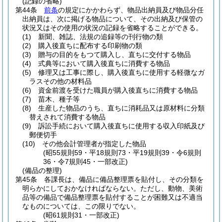
(記録の省略)
第44条
前条
の規定にかかわらず、物品出納員及び物品分任
出納員は、次に掲げる物品について、その出納及び保管の
状況又はその使用の状況の記録を省略することができる。
(1)
新聞、雑誌、法規の追録等の刊行物の類
(2)
購入後直ちに配布する印刷物の類
(3)
贈与の目的をもつて購入し、直ちに交付する物品
(4)
式典等において購入後直ちに消費する物品
(5)
修理又は工事に際し、購入後直ちに使用する軽微なガ
ラスその他の材料品
(6)
資金前渡を受けた職員が購入後直ちに消費する物品
(7)
苗木、種子等
(8)
生産した物品のうち、直ちに消耗品又は原材料に分類
替えされて消費する物品
(9)
訴訟手続において購入後直ちに使用する収入印紙及び
郵便切手
(10)
その他会計管理者が指定した物品
(昭55規則59・平18規則73・平19規則39・令6規則
36・令7規則45・一部改正)
(備品の整理)
第45条
各課長は、備品に備品整理票を貼付し、その分類を
明らかにしておかなければならない。
ただし、動物、美術
品等の備品で備品整理票を貼付することが困難又は不適当
なものについては、この限りでない。
(昭61規則31・一部改正)