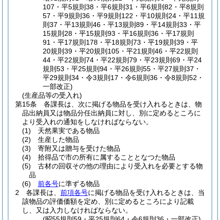
107・平5規則38・平6規則31・平6規則82・平8規則
57・平9規則36・平9規則122・平10規則24・平11規
則37・平13規則46・平13規則89・平14規則33・平
15規則28・平15規則93・平16規則36・平17規則
91・平17規則178・平18規則73・平19規則39・平
20規則39・平20規則105・平21規則46・平22規則
44・平22規則74・平22規則79・平23規則69・平24
規則53・平25規則94・平26規則55・平27規則37・
平29規則34・令3規則17・令6規則36・令8規則52・
一部改正)
(生産品等の受入れ)
第15条
各課長は、次に掲げる物品を受け入れるときは、物
品出納員又は物品分任出納員に対し、別に定めるところに
より受入れの通知をしなければならない。
(1)
天然果実である物品
(2)
生産した物品
(3)
寄附又は贈与を受けた物品
(4)
拾得品で市の所有に属することとなつた物品
(5)
古材の回収その他の理由により受入れを必要とする物
品
(6)
前各号
に準ずる物品
2
各課長は、
前項各号
に掲げる物品を受け入れるときは、当
該物品の評価価額を定め、別に定めるところにより記載
し、又は入力しなければならない。
(昭55規則59・平25規則64・令6規則36・一部改正)