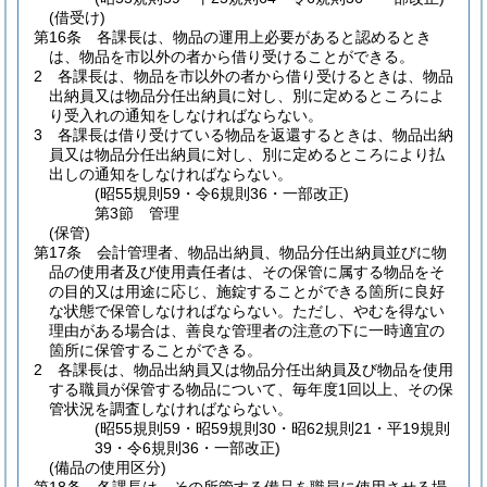
(借受け)
第16条
各課長は、物品の運用上必要があると認めるとき
は、物品を市以外の者から借り受けることができる。
2
各課長は、物品を市以外の者から借り受けるときは、物品
出納員又は物品分任出納員に対し、別に定めるところによ
り受入れの通知をしなければならない。
3
各課長は借り受けている物品を返還するときは、物品出納
員又は物品分任出納員に対し、別に定めるところにより払
出しの通知をしなければならない。
(昭55規則59・令6規則36・一部改正)
第3節
管理
(保管)
第17条
会計管理者、物品出納員、物品分任出納員並びに物
品の使用者及び使用責任者は、その保管に属する物品をそ
の目的又は用途に応じ、施錠することができる箇所に良好
な状態で保管しなければならない。
ただし、やむを得ない
理由がある場合は、善良な管理者の注意の下に一時適宜の
箇所に保管することができる。
2
各課長は、物品出納員又は物品分任出納員及び物品を使用
する職員が保管する物品について、毎年度1回以上、その保
管状況を調査しなければならない。
(昭55規則59・昭59規則30・昭62規則21・平19規則
39・令6規則36・一部改正)
(備品の使用区分)