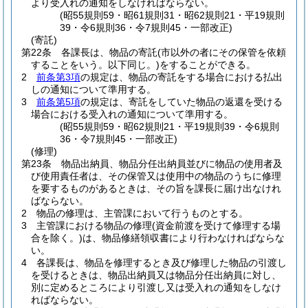
より受入れの通知をしなければならない。
(昭55規則59・昭61規則31・昭62規則21・平19規則
39・令6規則36・令7規則45・一部改正)
(寄託)
第22条
各課長は、物品の寄託
(市以外の者にその保管を依頼
することをいう。以下同じ。)
をすることができる。
2
前条第3項
の規定は、物品の寄託をする場合における払出
しの通知について準用する。
3
前条第5項
の規定は、寄託をしていた物品の返還を受ける
場合における受入れの通知について準用する。
(昭55規則59・昭62規則21・平19規則39・令6規則
36・令7規則45・一部改正)
(修理)
第23条
物品出納員、物品分任出納員並びに物品の使用者及
び使用責任者は、その保管又は使用中の物品のうちに修理
を要するものがあるときは、その旨を課長に届け出なけれ
ばならない。
2
物品の修理は、主管課において行うものとする。
3
主管課における物品の修理
(資金前渡を受けて修理する場
合を除く。)
は、物品修繕領収書により行わなければならな
い。
4
各課長は、物品を修理するとき及び修理した物品の引渡し
を受けるときは、物品出納員又は物品分任出納員に対し、
別に定めるところにより引渡し又は受入れの通知をしなけ
ればならない。