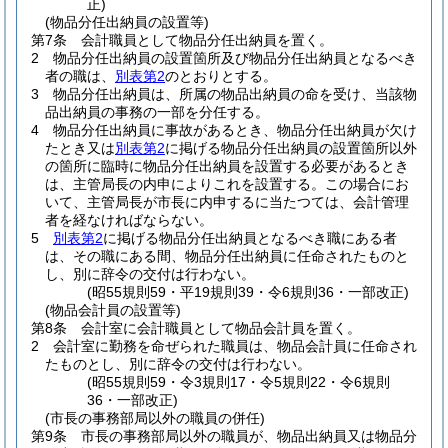
正)
(物品分任出納員の設置等)
第7条
会計職員として物品分任出納員を置く。
2
物品分任出納員の設置箇所及び物品分任出納員となるべき
者の職は、
別表第2
のとおりとする。
3
物品分任出納員は、所属の物品出納員の命を受け、当該物
品出納員の事務の一部を分任する。
4
物品分任出納員に事故があるとき、物品分任出納員が欠け
たとき又は
別表第2
に掲げる物品分任出納員の設置箇所以外
の箇所に臨時に物品分任出納員を設置する必要があるとき
は、主管局長の内申によりこれを設置する。
この場合にお
いて、主管局長が市長に内申するに当たつては、会計管理
者を経なければならない。
5
別表第2
に掲げる物品分任出納員となるべき職にある者
は、その職にある間、物品分任出納員に任命されたものと
し、別に辞令の交付は行わない。
(昭55規則59・平19規則39・令6規則36・一部改正)
(物品会計員の設置等)
第8条
会計室に会計職員として物品会計員を置く。
2
会計室に勤務を命ぜられた職員は、物品会計員に任命され
たものとし、別に辞令の交付は行わない。
(昭55規則59・令3規則17・令5規則22・令6規則
36・一部改正)
(市長の事務部局以外の職員の併任)
第9条
市長の事務部局以外の職員が、物品出納員又は物品分