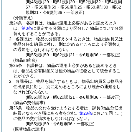
(昭46規則29・昭51規則20・昭52規則32・昭54規則
57・昭55規則59・昭56規則25・昭59規則30・昭62
規則21・令6規則36・一部改正)
(分類替え)
第24条
各課長は、物品の運用上必要があると認めるとき
は、
第3条
に規定する分類により区分した物品について分類
替えをすることができる。
2
各課長は、物品の分類替えをするときは、物品出納員又は
物品分任出納員に対し、別に定めるところにより分類替え
の通知をしなければならない。
(昭55規則59・昭62規則21・令6規則36・一部改正)
(物品の統合)
第25条
各課長は、物品の運用上必要があると認めるとき
は、物品を公有財産又は他の物品の従物として統合するこ
とができる。
2
各課長は、物品を統合するときは、物品出納員又は物品分
任出納員に対し、別に定めるところにより統合の通知をし
なければならない。
(昭55規則59・昭62規則21・令6規則36・一部改正)
(物品の交付請求)
第26条
物品の交付を受けようとする者は、課長
(物品分任出
納員となるべき職にある者を含む。
第29条
において同じ。)
に物品の交付請求をしなければならない。
(昭55規則59・令6規則36・一部改正)
(振替物品の請求)