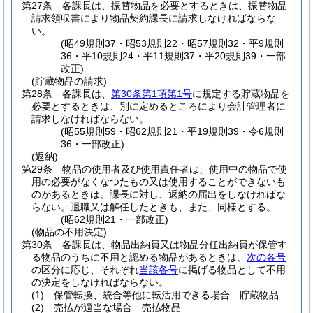
第27条
各課長は、振替物品を必要とするときは、振替物品
請求領収書により物品契約課長に請求しなければならな
い。
(昭49規則37・昭53規則22・昭57規則32・平9規則
36・平10規則24・平11規則37・平20規則39・一部
改正)
(貯蔵物品の請求)
第28条
各課長は、
第30条第1項第1号
に規定する貯蔵物品を
必要とするときは、別に定めるところにより会計管理者に
請求しなければならない。
(昭55規則59・昭62規則21・平19規則39・令6規則
36・一部改正)
(返納)
第29条
物品の使用者及び使用責任者は、使用中の物品で使
用の必要がなくなつたもの又は使用することができないも
のがあるときは、課長に対し、返納の届出をしなければな
らない。
退職又は解任したときも、また、同様とする。
(昭62規則21・一部改正)
(物品の不用決定)
第30条
各課長は、物品出納員又は物品分任出納員が保管す
る物品のうちに不用と認める物品があるときは、
次の各号
の区分に応じ、それぞれ
当該各号
に掲げる物品として不用
の決定をしなければならない。
(1)
保管転換、統合等他に転活用できる場合 貯蔵物品
(2)
売払が適当な場合 売払物品