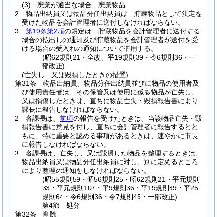
(3)
廃棄が適当な場合 廃棄物品
2
物品出納員又は物品分任出納員は、貯蔵物品として決定を
受けた物品を会計管理者に送付しなければならない。
3
第19条第2項
の規定は、貯蔵物品を会計管理者に送付する
場合の払出しの通知及び貯蔵物品を会計管理者が送付を受
ける場合の受入れの通知について準用する。
(昭62規則21・全改、平19規則39・令6規則36・一
部改正)
(亡失し、又は毀損したときの措置)
第31条
物品出納員、物品分任出納員並びに物品の使用者及
び使用責任者は、その保管又は使用に係る物品が亡失し、
又は損傷したときは、直ちに物品亡失・毀損報告書により
課長に報告しなければならない。
2
各課長は、
前項
の報告を受けたときは、当該物品亡失・毀
損報告書に意見を付し、直ちに会計管理者に報告するとと
もに、特に重要と認める事項があるときは、速やかに市長
に報告しなければならない。
3
各課長は、亡失し、又は毀損した物品を整理するときは、
物品出納員又は物品分任出納員に対し、別に定めるところ
により整理の通知をしなければならない。
(昭55規則59・昭56規則25・昭62規則21・平元規則
33・平元規則107・平9規則36・平19規則39・平25
規則64・令6規則36・令7規則45・一部改正)
第4節
処分
第32条
削除