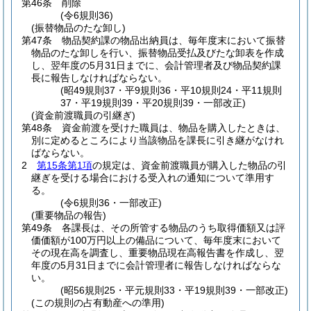
第46条
削除
(令6規則36)
(振替物品のたな卸し)
第47条
物品契約課の物品出納員は、毎年度末において振替
物品のたな卸しを行い、振替物品受払及びたな卸表を作成
し、翌年度の5月31日までに、会計管理者及び物品契約課
長に報告しなければならない。
(昭49規則37・平9規則36・平10規則24・平11規則
37・平19規則39・平20規則39・一部改正)
(資金前渡職員の引継ぎ)
第48条
資金前渡を受けた職員は、物品を購入したときは、
別に定めるところにより当該物品を課長に引き継がなけれ
ばならない。
2
第15条第1項
の規定は、資金前渡職員が購入した物品の引
継ぎを受ける場合における受入れの通知について準用す
る。
(令6規則36・一部改正)
(重要物品の報告)
第49条
各課長は、その所管する物品のうち取得価額又は評
価価額が100万円以上の備品について、毎年度末において
その現在高を調査し、重要物品現在高報告書を作成し、翌
年度の5月31日までに会計管理者に報告しなければならな
い。
(昭56規則25・平元規則33・平19規則39・一部改正)
(この規則の占有動産への準用)