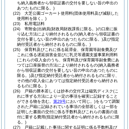
ち納入義務者から領収証書の交付を要しない旨の申出の
あつたものに限る。)
(22)
大芝公園ゴーカート使用料
(団体使用料及び減額した
使用料を除く。)
(23)
私用電話料
(24)
寄附金
(出納員
(財政局財政課長に限る。)
の口座に振
り込む方法により納付されるもの
(納入者から領収証書の
交付を要しない旨の申出のあつたものに限る。)
及び指定
納付受託者から納付されるものに限る。)
(25)
保育料及びこれに係る延滞金、保育園等副食費及び
これに係る遅延損害金並びに乳児等通園支援事業利用料
(これらの収入金のうち、保育料及び保育園等副食費にあ
つては口座振替の方法により納付されるもの
(納入義務者
から領収証書の交付を要しない旨の申出のあつたものに
限る。)
及び指定納付受託者から納付されるものに限り、
その他の収入金にあつては指定納付受託者から納付され
るものに限る。)
(26)
戸籍の謄本若しくは抄本の交付又は磁気ディスク
(こ
れに準ずる方法により一定の事項を確実に記録すること
ができる物を含む。
第29号
において同じ。)
をもつて調製
された戸籍に記録されている事項の全部若しくは一部を
証明した書面の交付に係る手数料及びこれらの書面の送
付に要する費用
(指定納付受託者から納付されるものに限
る。)
(27)
戸籍に記載した事項に関する証明に係る手数料及び