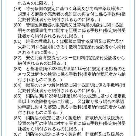
れるものに限る。)
(79)
特例条例の規定に基づく麻薬及び向精神薬取締法に
規定する麻薬小売業者の免許証の再交付に係る手数料
(指
定納付受託者から納付されるものに限る。)
(80)
管理医療機器の販売業又は貸与業の届出に関する証
明その他薬事衛生に関する証明に係る手数料
(指定納付受
託者から納付されるものに限る。)
(81)
焼骨の埋蔵若しくは収蔵に関する証明又は死亡及び
火葬に関する証明に係る手数料
(指定納付受託者から納付
されるものに限る。)
(82)
安佐北食育交流センター使用料
(指定納付受託者から
納付されるものに限る。)
(83)
と畜場法
(昭和28年法律第114号)
に規定する獣畜のと
さつ又は解体の検査に係る手数料
(指定納付受託者から納
付されるものに限る。)
(84)
獣畜のとさつ解体検査に関する証明に係る手数料
(指
定納付受託者から納付されるものに限る。)
(85)
消防法
(昭和23年法律第186号)
の規定に基づく指定数
量以上の危険物を仮に貯蔵し、又は取り扱う場合の承認
の申請に対する審査に係る手数料
(指定納付受託者から納
付されるものに限る。)
(86)
消防法の規定に基づく製造所、貯蔵所又は取扱所の
設置の許可の申請に対する審査に係る手数料
(指定納付受
託者から納付されるものに限る。)
(87)
消防法の規定に基づく製造所、貯蔵所又は取扱所の