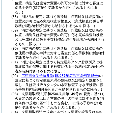
位置、構造又は設備の変更の許可の申請に対する審査に
係る手数料
(指定納付受託者から納付されるものに限
る。)
(88)
消防法の規定に基づく製造所、貯蔵所又は取扱所の
設置の許可に係る完成検査前検査又は完成検査に係る手
数料
(指定納付受託者から納付されるものに限る。)
(89)
消防法の規定に基づく製造所、貯蔵所又は取扱所の
位置、構造又は設備の変更の許可に係る完成検査前検査
又は完成検査に係る手数料
(指定納付受託者から納付され
るものに限る。)
(90)
消防法の規定に基づく製造所、貯蔵所又は取扱所の
仮使用の承認の申請に対する審査に係る手数料
(指定納付
受託者から納付されるものに限る。)
(91)
消防法の規定に基づく特定屋外タンク貯蔵所又は移
送取扱所の保安に関する検査に係る手数料
(指定納付受託
者から納付されるものに限る。)
(92)
広島市火災予防条例
(昭和37年広島市条例第15号)
の
規定に基づく指定数量未満の危険物又は指定可燃物を貯
蔵し、又は取り扱うタンクの水張検査又は水圧検査に係
る手数料
(指定納付受託者から納付されるものに限る。)
(93)
火薬類取締法
(昭和25年法律第149号)
の規定に基づく
火薬類の製造又は販売営業の許可の申請に対する審査
(特
例条例の規定に基づくものを含む。)
に係る手数料
(指定
納付受託者から納付されるものに限る。)
(94)
火薬類取締法の規定に基づく火薬庫の設置又は移転