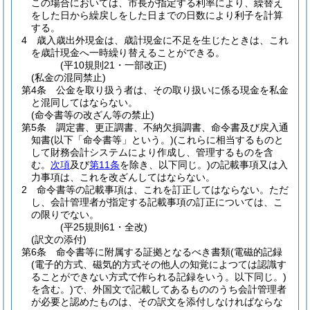
この場合においては、市長が指定する利率により、繰替え
をした日から繰戻しをした日までの日数により利子を計算
する。
4
歳入歳出外現金は、歳計現金に不足を生じたときは、これ
を歳計現金へ一時繰り替えることができる。
(平10規則21・一部改正)
(私金の混同禁止)
第4条
公金を取り扱う者は、その取り扱いに係る現金を私金
と混同してはならない。
(命令書等の改ざん等の禁止)
第5条
調定書、更正調書、不納欠損調書、命令書及び戻入通
知書
(以下「命令書等」という。)
(これらに相当するものと
して財務会計システムにより作成し、管理するものを含
む。
次項
及び
第11条
を除き、以下同じ。)
の記載事項又は入
力事項は、これを改ざんしてはならない。
2
命令書等の記載事項は、これを訂正してはならない。
ただ
し、会計管理者が指定する記載事項の訂正については、こ
の限りでない。
(平25規則61・全改)
(訳文の添付)
第6条
命令書等に附属する証拠となるべき書類
(電磁的記録
(電子的方式、磁気的方式その他人の知覚によつては認識す
ることができない方式で作られる記録をいう。以下同じ。)
を含む。)
で、外国文で記載してあるもののうち会計管理者
が必要と認めたものは、その訳文を添付しなければならな