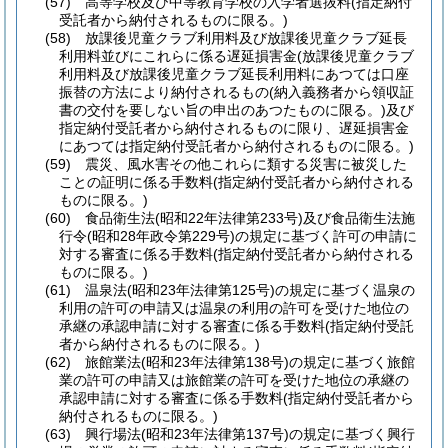
(57)
高等学校及び中等教育学校の入学者選抜料
(指定納付
受託者から納付されるものに限る。)
(58)
放課後児童クラブ利用料及び放課後児童クラブ延長
利用料並びにこれらに係る遅延損害金
(放課後児童クラブ
利用料及び放課後児童クラブ延長利用料にあつては口座
振替の方法により納付されるもの
(納入義務者から領収証
書の交付を要しない旨の申出のあつたものに限る。)
及び
指定納付受託者から納付されるものに限り、遅延損害金
にあつては指定納付受託者から納付されるものに限る。)
(59)
震災、風水害その他これらに類する災害に被災した
ことの証明に係る手数料
(指定納付受託者から納付される
ものに限る。)
(60)
食品衛生法
(昭和22年法律第233号)
及び食品衛生法施
行令
(昭和28年政令第229号)
の規定に基づく許可の申請に
対する審査に係る手数料
(指定納付受託者から納付される
ものに限る。)
(61)
温泉法
(昭和23年法律第125号)
の規定に基づく温泉の
利用の許可の申請又は温泉の利用の許可を受けた地位の
承継の承認申請に対する審査に係る手数料
(指定納付受託
者から納付されるものに限る。)
(62)
旅館業法
(昭和23年法律第138号)
の規定に基づく旅館
業の許可の申請又は旅館業の許可を受けた地位の承継の
承認申請に対する審査に係る手数料
(指定納付受託者から
納付されるものに限る。)
(63)
興行場法
(昭和23年法律第137号)
の規定に基づく興行