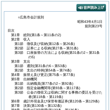
○広島市会計規則
昭和43年4月1日
規則第23号
目次
第1章
総則
(第1条～第11条の2)
第2章
収入
第1節
徴収及び収納
(第12条～第26条)
第2節
証券による収納
(第27条～第31条)
第3節
口座振替の方法による収納
(第31条の2～第31条
の5)
第3章
支出
第1節
通則
(第31条の6～第53条)
第2節
支出の特例
(第54条～第74条)
第4章
振替え及び更正
(第75条～第77条)
第5章
出納機関
第1節
出納職員
(第77条の2～第92条)
第2節
指定金融機関等
(第93条～第117条)
第3節
公金の徴収又は収納に関する事務の委託を受けた
者
(第118条・第119条)
第6章
歳計外現金及び保管有価証券
(第120条～第129条)
第7章
決算
(第130条～第132条)