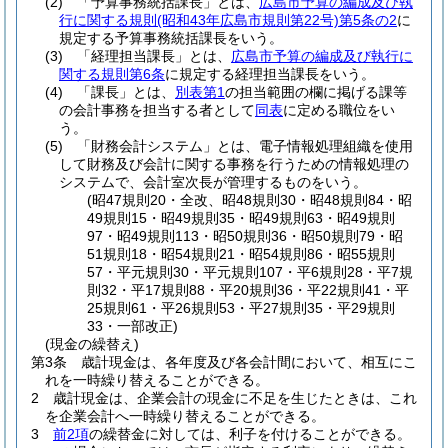
(2)
「予算事務統括課長」とは、
広島市予算の編成及び執
行に関する規則
(昭和43年広島市規則第22号)
第5条の2
に
規定する予算事務統括課長をいう。
(3)
「経理担当課長」とは、
広島市予算の編成及び執行に
関する規則第6条
に規定する経理担当課長をいう。
(4)
「課長」とは、
別表第1
の担当範囲の欄に掲げる課等
の会計事務を担当する者として
同表
に定める職位をい
う。
(5)
「財務会計システム」とは、電子情報処理組織を使用
して財務及び会計に関する事務を行うための情報処理の
システムで、会計室次長が管理するものをいう。
(昭47規則20・全改、昭48規則30・昭48規則84・昭
49規則15・昭49規則35・昭49規則63・昭49規則
97・昭49規則113・昭50規則36・昭50規則79・昭
51規則18・昭54規則21・昭54規則86・昭55規則
57・平元規則30・平元規則107・平6規則28・平7規
則32・平17規則88・平20規則36・平22規則41・平
25規則61・平26規則53・平27規則35・平29規則
33・一部改正)
(現金の繰替え)
第3条
歳計現金は、各年度及び各会計間において、相互にこ
れを一時繰り替えることができる。
2
歳計現金は、企業会計の現金に不足を生じたときは、これ
を企業会計へ一時繰り替えることができる。
3
前2項
の繰替金に対しては、利子を付けることができる。