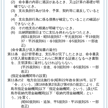
(2)
命令書の内容に過誤があるとき、又は計算の基礎が明
確でないとき。
(3)
支出負担行為が法令、予算、契約等に違反していると
き。
(4)
支出負担行為に係る債務が確定していることの確認が
できないとき。
(5)
その他支出の根拠が明確でないとき。
(6)
出納閉鎖期日までに支払を終わらなかつたとき。
(昭51規則18・昭55規則57・平元規則30・平19規則
37・平25規則61・令3規則39・令5規則26・一部改
正)
(命令書及び戻入通知書の返付)
第11条
会計管理者は、支払等が完了したときは、命令書及
び戻入通知書並びにこれらに附属する証拠となるべき書類
を、主管課長に返付しなければならない。
(平25規則61・全改、令3規則39・令5規則26・一部
改正)
(指定金融機関等の設置)
第11条の2
地方自治法施行令
(昭和22年政令第16号。以下
「令」という。)
第168条第2項及び第4項の規定により、広
島市指定金融機関
(以下「指定金融機関」という。)
及び広
島市収納代理金融機関
(以下「収納代理金融機関」とい
う。)
を置く。
(昭60規則81・追加、平5規則3・平15規則25・一部
改正)