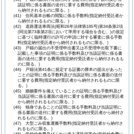
該証明に係る書面の送付に要する費用
(指定納付受託者か
ら納付されるものに限る。)
(41)
住民基本台帳の閲覧に係る手数料
(指定納付受託者か
ら納付されるものに限る。)
(42)
道路運送車両法
(昭和26年法律第185号)
第34条第2項
(同法第73条第2項において準用する場合を含む。)
の規定
に基づく臨時運行の許可の申請に対する審査に係る手数
料
(指定納付受託者から納付されるものに限る。)
(43)
戸籍の届出の不受理申出書又は不受理申出取下書に
記載した事項の証明に係る手数料及び当該証明に係る書
面の送付に要する費用
(指定納付受託者から納付されるも
のに限る。)
(44)
戸籍法第41条に規定する証書の謄本の提出があった
ことの証明に係る手数料及び当該証明に係る書面の送付
に要する費用
(指定納付受託者から納付されるものに限
る。)
(45)
婚姻要件を備えていることの証明に係る手数料及び
当該証明に係る書面の送付に要する費用
(指定納付受託者
から納付されるものに限る。)
(46)
独身であることの証明に係る手数料及び当該証明に
係る書面の送付に要する費用
(指定納付受託者から納付さ
れるものに限る。)
(47)
大型ごみ収集運搬手数料
(指定納付受託者から納付さ
れるものに限る。)