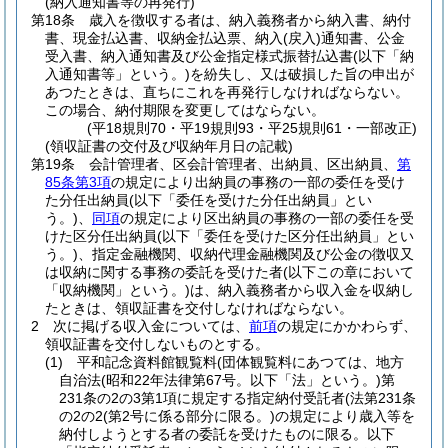
(納入通知書等の再発行)
第18条
歳入を徴収する者は、納入義務者から納入書、納付
書、現金払込書、収納金払込票、納入
(戻入)
通知書、公金
受入書、納入通知書及び公金指定様式振替払込書
(以下「納
入通知書等」という。)
を紛失し、又は破損した旨の申出が
あつたときは、直ちにこれを再発行しなければならない。
この場合、納付期限を変更してはならない。
(平18規則70・平19規則93・平25規則61・一部改正)
(領収証書の交付及び収納年月日の記載)
第19条
会計管理者、区会計管理者、出納員、区出納員、
第
85条第3項
の規定により出納員の事務の一部の委任を受け
た分任出納員
(以下「委任を受けた分任出納員」とい
う。)
、
同項
の規定により区出納員の事務の一部の委任を受
けた区分任出納員
(以下「委任を受けた区分任出納員」とい
う。)
、指定金融機関、収納代理金融機関及び公金の徴収又
は収納に関する事務の委託を受けた者
(以下この章において
「収納機関」という。)
は、納入義務者から収入金を収納し
たときは、領収証書を交付しなければならない。
2
次に掲げる収入金については、
前項
の規定にかかわらず、
領収証書を交付しないものとする。
(1)
平和記念資料館観覧料
(団体観覧料にあつては、地方
自治法
(昭和22年法律第67号。以下「法」という。)
第
231条の2の3第1項に規定する指定納付受託者
(法第231条
の2の2
(第2号に係る部分に限る。)
の規定により歳入等を
納付しようとする者の委託を受けたものに限る。以下