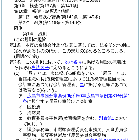
第8章
財産の記録管理
(第133条～第136条)
第9章
検査
(第137条～第141条)
第10章
帳簿・諸票及び雑則
第1節
帳簿及び諸票
(第142条～第145条)
第2節
雑則
(第146条～第148条)
附則
第1章
総則
(この規則の趣旨)
第1条
本市の金銭会計及び決算に関しては、法令その他別に
定めがあるもののほか、この規則の定めるところによる。
(用語の定義)
第2条
この規則において、
次の各号
に掲げる用語の意義は、
それぞれ
当該各号
に定めるところによる。
(1)
「局」とは、次に掲げる組織をいい、「局長」とは、
当該組織の長
(危機管理室にあつては危機管理担当局長、
会計室にあつては会計管理者、
エ
に掲げる組織にあつて
は教育次長)
をいう。
ア
広島市事務分掌条例
(昭和50年広島市条例第81号)
第1
条
に規定する局及び室並びに会計室
イ
区役所
ウ
消防局
エ
教育委員会事務局
(教育機関を含む。
別表第1
におい
て同じ。)
オ
議会事務局、市選挙管理委員会事務局、人事委員会
事務局、監査事務局及び農業委員会事務局