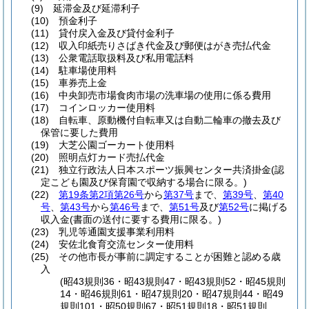
(9)
延滞金及び延滞利子
(10)
預金利子
(11)
貸付戻入金及び貸付金利子
(12)
収入印紙売りさばき代金及び郵便はがき売払代金
(13)
公衆電話取扱料及び私用電話料
(14)
駐車場使用料
(15)
車券売上金
(16)
中央卸売市場食肉市場の洗車場の使用に係る費用
(17)
コインロッカー使用料
(18)
自転車、原動機付自転車又は自動二輪車の撤去及び
保管に要した費用
(19)
大芝公園ゴーカート使用料
(20)
照明点灯カード売払代金
(21)
独立行政法人日本スポーツ振興センター共済掛金
(認
定こども園及び保育園で収納する場合に限る。)
(22)
第19条第2項第26号
から
第37号
まで、
第39号
、
第40
号
、
第43号
から
第46号
まで、
第51号
及び
第52号
に掲げる
収入金
(書面の送付に要する費用に限る。)
(23)
乳児等通園支援事業利用料
(24)
安佐北食育交流センター使用料
(25)
その他市長が事前に調定することが困難と認める歳
入
(昭43規則36・昭43規則47・昭43規則52・昭45規則
14・昭46規則61・昭47規則20・昭47規則44・昭49
規則101・昭50規則67・昭51規則18・昭51規則