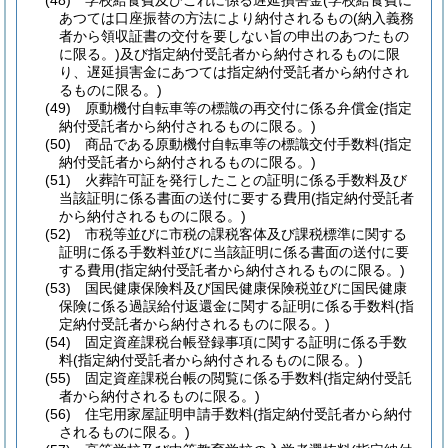
(48)
学校給食費及びこれに係る遅延損害金
(学校給食費に
あつては口座振替の方法により納付されるもの
(納入義務
者から領収証書の交付を要しない旨の申出のあつたもの
に限る。)
及び指定納付受託者から納付されるものに限
り、遅延損害金にあつては指定納付受託者から納付され
るものに限る。)
(49)
原動機付自転車等の標識の再交付に係る弁償金
(指定
納付受託者から納付されるものに限る。)
(50)
商品である原動機付自転車等の標識交付手数料
(指定
納付受託者から納付されるものに限る。)
(51)
火葬許可証を発行したことの証明に係る手数料及び
当該証明に係る書面の送付に要する費用
(指定納付受託者
から納付されるものに限る。)
(52)
市税等並びに市税の課税客体及び課税標準に関する
証明に係る手数料並びに当該証明に係る書面の送付に要
する費用
(指定納付受託者から納付されるものに限る。)
(53)
国民健康保険料及び国民健康保険税並びに国民健康
保険に係る過誤給付返還金に関する証明に係る手数料
(指
定納付受託者から納付されるものに限る。)
(54)
固定資産課税台帳登録事項に関する証明に係る手数
料
(指定納付受託者から納付されるものに限る。)
(55)
固定資産課税台帳の閲覧に係る手数料
(指定納付受託
者から納付されるものに限る。)
(56)
住宅用家屋証明申請手数料
(指定納付受託者から納付
されるものに限る。)