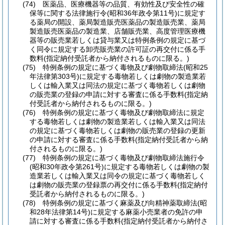
(74)
医薬品、医療機器等の品質、有効性及び安全性の確
保等に関する法律施行令
(昭和36年政令第11号)
に規定す
る薬局の開設、薬局製造販売医薬品の製造販売業、薬局
製造販売医薬品の製造業、店舗販売業、高度管理医療機
器等の販売業若しくは貸与業又は特例条例の規定に基づ
く同令に規定する卸売販売業の許可証の再交付に係る手
数料
(指定納付受託者から納付されるものに限る。)
(75)
特例条例の規定に基づく毒物及び劇物取締法
(昭和25
年法律第303号)
に規定する毒物若しくは劇物の製造業若
しくは輸入業又は同法の規定に基づく毒物若しくは劇物
の販売業の登録の申請に対する審査に係る手数料
(指定納
付受託者から納付されるものに限る。)
(76)
特例条例の規定に基づく毒物及び劇物取締法に規定
する毒物若しくは劇物の製造業若しくは輸入業又は同法
の規定に基づく毒物若しくは劇物の販売業の登録の更新
の申請に対する審査に係る手数料
(指定納付受託者から納
付されるものに限る。)
(77)
特例条例の規定に基づく毒物及び劇物取締法施行令
(昭和30年政令第261号)
に規定する毒物若しくは劇物の製
造業若しくは輸入業又は同令の規定に基づく毒物若しく
は劇物の販売業の登録票の再交付に係る手数料
(指定納付
受託者から納付されるものに限る。)
(78)
特例条例の規定に基づく麻薬及び向精神薬取締法
(昭
和28年法律第14号)
に規定する麻薬小売業者の免許の申
請に対する審査に係る手数料
(指定納付受託者から納付さ