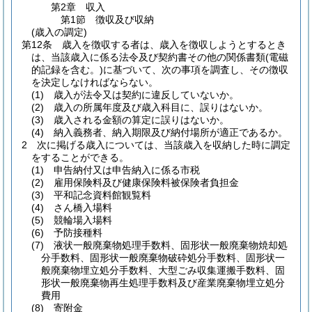
第2章
収入
第1節
徴収及び収納
(歳入の調定)
第12条
歳入を徴収する者は、歳入を徴収しようとするとき
は、当該歳入に係る法令及び契約書その他の関係書類
(電磁
的記録を含む。)
に基づいて、次の事項を調査し、その徴収
を決定しなければならない。
(1)
歳入が法令又は契約に違反していないか。
(2)
歳入の所属年度及び歳入科目に、誤りはないか。
(3)
歳入される金額の算定に誤りはないか。
(4)
納入義務者、納入期限及び納付場所が適正であるか。
2
次に掲げる歳入については、当該歳入を収納した時に調定
をすることができる。
(1)
申告納付又は申告納入に係る市税
(2)
雇用保険料及び健康保険料被保険者負担金
(3)
平和記念資料館観覧料
(4)
さん橋入場料
(5)
競輪場入場料
(6)
予防接種料
(7)
液状一般廃棄物処理手数料、固形状一般廃棄物焼却処
分手数料、固形状一般廃棄物破砕処分手数料、固形状一
般廃棄物埋立処分手数料、大型ごみ収集運搬手数料、固
形状一般廃棄物再生処理手数料及び産業廃棄物埋立処分
費用
(8)
寄附金