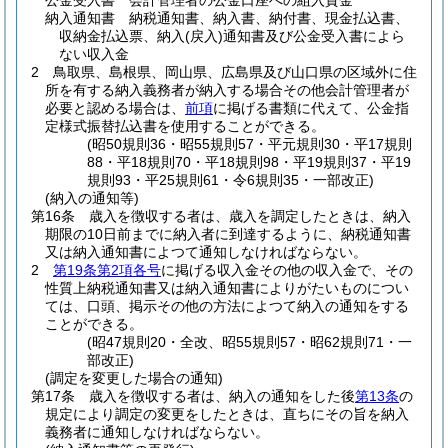
公金受入書 会計管理者の公金口座への組入資金
納入通知書 納税通知書、納入書、納付書、現金払込書、
収納金払込票、納入
(戻入)
通知書及び公金受入書によら
ない収入金
2
鳥取県、島根県、岡山県、広島県及び山口県の区域外に住
所を有する納入義務者が納入する場合その他会計管理者が
必要と認める場合は、
前項
に掲げる書類に代えて、公金指
定様式振替払込書を使用することができる。
(昭50規則36・昭55規則57・平元規則30・平17規則
88・平18規則70・平18規則98・平19規則37・平19
規則93・平25規則61・令6規則35・一部改正)
(納入の通知等)
第16条
歳入を徴収する者は、歳入を調定したときは、納入
期限の10日前までに納入者に到達するように、納税通知書
又は納入通知書によつて通知しなければならない。
2
第19条第2項各号
に掲げる収入金その他の収入金で、その
性質上納税通知書又は納入通知書によりがたいものについ
ては、口頭、掲示その他の方法によつて納入の通知をする
ことができる。
(昭47規則20・全改、昭55規則57・昭62規則71・一
部改正)
(調定を変更した場合の通知)
第17条
歳入を徴収する者は、納入の通知をした後
第13条
の
規定により調定の変更をしたときは、直ちにその旨を納入
義務者に通知しなければならない。