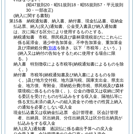
(昭47規則20・昭51規則18・昭55規則57・平元規則
30・一部改正)
(納入に関する書類)
第15条
納税通知書、納入書、納付書、現金払込書、収納金
払込票、納入
(戻入)
通知書、公金受入書及び納入通知書
は、次に掲げる区分により使用するものとする。
納税通知書 市税、県民税及び森林環境税並びにこれらに
係る延滞金、過少申告加算金、不申告加算金、重加算金
及び滞納処分費
(
別表
を除き、以下「市税等」という。)
(納入又は納付の告知をするために使用する場合に限
る。)
納入書 特別徴収による市税等
(納税通知書によるものを除
く。)
納付書 市税等
(納税通知書及び納入書によるものを除
く。)
及び地方交付税、地方譲与税、国庫支出金、県支出
金、地方債、寄附金、滞納処分費
(市税、県民税及び森林
環境税に係るものを除く。)
、公金の徴収又は収納に関す
る委託を受けたものが払込みをする収入金、隔地払等に
係る支払未済の歳入への組入資金その他その性質上納入
の通知を必要としない収入金
現金払込書又は収納金払込票 会計管理者、区会計管理
者、出納員、区出納員、分任出納員又は区分任出納員が
払込みをする収入金
納入
(戻入)
通知書 過誤払に係る歳出予算への戻入金