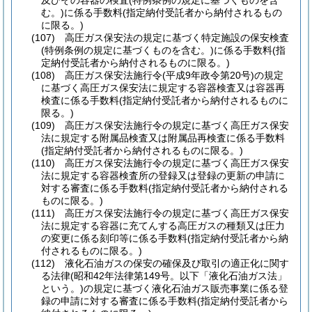
及びその容器の検査
(特例条例の規定に基づくものを含
む。)
に係る手数料
(指定納付受託者から納付されるもの
に限る。)
(107)
高圧ガス保安法の規定に基づく特定施設の保安検査
(特例条例の規定に基づくものを含む。)
に係る手数料
(指
定納付受託者から納付されるものに限る。)
(108)
高圧ガス保安法施行令
(平成9年政令第20号)
の規定
に基づく高圧ガス保安法に規定する容器検査又は容器再
検査に係る手数料
(指定納付受託者から納付されるものに
限る。)
(109)
高圧ガス保安法施行令の規定に基づく高圧ガス保安
法に規定する附属品検査又は附属品再検査に係る手数料
(指定納付受託者から納付されるものに限る。)
(110)
高圧ガス保安法施行令の規定に基づく高圧ガス保安
法に規定する容器検査所の登録又は登録の更新の申請に
対する審査に係る手数料
(指定納付受託者から納付される
ものに限る。)
(111)
高圧ガス保安法施行令の規定に基づく高圧ガス保安
法に規定する容器に充てんする高圧ガスの種類又は圧力
の変更に係る刻印等に係る手数料
(指定納付受託者から納
付されるものに限る。)
(112)
液化石油ガスの保安の確保及び取引の適正化に関す
る法律
(昭和42年法律第149号。以下「液化石油ガス法」
という。)
の規定に基づく液化石油ガス販売事業に係る登
録の申請に対する審査に係る手数料
(指定納付受託者から