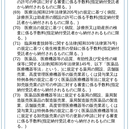
の許可の申請に対する審査に係る手数料
(指定納付受託者
から納付されるものに限る。)
(69)
医療法
(昭和23年法律第205号)
の規定に基づく病院、
診療所又は助産所の開設の許可に係る手数料
(指定納付受
託者から納付されるものに限る。)
(70)
医療法の規定に基づく病院、診療所又は助産所の検
査に係る手数料
(指定納付受託者から納付されるものに限
る。)
(71)
臨床検査技師等に関する法律
(昭和33年法律第76号)
の規定に基づく衛生検査所の登録に係る手数料
(指定納付
受託者から納付されるものに限る。)
(72)
医薬品、医療機器等の品質、有効性及び安全性の確
保等に関する法律
(昭和35年法律第145号。以下「医薬品
医療機器等法」という。)
に規定する薬局の開設、店舗販
売業、高度管理医療機器等の販売業若しくは貸与業又は
特例条例の規定に基づく医薬品医療機器等法に規定する
卸売販売業の許可の申請に対する審査に係る手数料
(指定
納付受託者から納付されるものに限る。)
(73)
医薬品医療機器等法に規定する薬局の開設、薬局製
造販売医薬品の製造販売業、薬局製造販売医薬品の製造
業、店舗販売業、高度管理医療機器等の販売業若しくは
貸与業又は特例条例の規定に基づく医薬品医療機器等法
に規定する卸売販売業の許可の更新の申請に対する審査
に係る手数料
(指定納付受託者から納付されるものに限
る。)