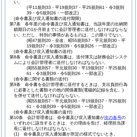
い。
(平11規則33・平19規則37・平25規則61・令3規則
39・令5規則26・一部改正)
(命令書及び戻入通知書の送付期限)
第7条
各年度の命令書及び戻入通知書は、当該年度の出納閉
鎖期日の1か月前までに会計管理者に送付しなければならな
い。
ただし、特別の事情があるものは、この限りでない。
(昭47規則20・全改、昭55規則57・平元規則30・平
19規則37・令3規則39・令5規則26・一部改正)
(命令書及び戻入通知書の送付)
第8条
命令書及び戻入通知書は、送付簿又は財務会計システ
ムにより会計管理者に送付しなければならない。
(昭55規則57・平元規則30・平19規則37・平25規則
61・令3規則39・令5規則26・一部改正)
(命令書に関する書類の送付)
第9条
命令書を会計管理者に送付するときは、支出負担行為
に必要とした書類その他の関係書類
(電磁的記録を含む。)
を併せて送付しなければならない。
(昭55規則57・平元規則30・平19規則37・平25規則
61・令3規則39・令5規則26・一部改正)
(命令書及び戻入通知書の返付)
第10条
会計管理者は、命令書及び戻入通知書が
次の各号
の
いずれかに該当するときは、その理由を告げ、経理担当課
長に返付しなければならない。
(1)
命令書及び戻入通知書が所定の様式でないとき。