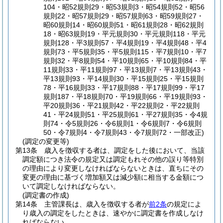
104・昭52規則29・昭53規則3・昭54規則52・昭56
規則22・昭57規則29・昭57規則63・昭59規則27・
昭60規則14・昭60規則51・昭61規則28・昭62規則
18・昭63規則19・平元規則30・平元規則118・平元
規則128・平3規則57・平4規則19・平4規則48・平4
規則73・平5規則35・平5規則115・平7規則10・平7
規則32・平8規則54・平10規則65・平10規則84・平
11規則33・平11規則97・平13規則7・平13規則43・
平13規則93・平14規則30・平15規則25・平15規則
78・平16規則33・平17規則88・平17規則99・平17
規則187・平18規則70・平19規則66・平19規則93・
平20規則36・平21規則42・平22規則2・平22規則
41・平24規則51・平25規則61・平27規則35・令4規
則74・令5規則26・令6規則1・令6規則7・令6規則
50・令7規則4・令7規則43・令7規則72・一部改正)
(調定の変更等)
第13条
歳入を徴収する者は、調定をした後において、当該
調定額につき法令の規定又は調定もれその他の誤り等特別
の理由により変更しなければならないときは、直ちにその
変更の理由に基づく増加額又は減少額に相当する金額につ
いて調定しなければならない。
(調定書の作成)
第14条
主管課長は、歳入を徴収する者が
前2条
の規定によ
り歳入の調定をしたときは、速やかに調定書を作成しなけ
ればならない。