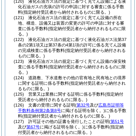
(120)
液化石油ガス法の規定に基づく充てん設備による液
化石油ガスの充塡の許可の申請に対する審査に係る手数
料
(指定納付受託者から納付されるものに限る。)
(121)
液化石油ガス法の規定に基づく充てん設備の所在
地、構造、設備又は装置の変更の許可の申請に対する審
査に係る手数料
(指定納付受託者から納付されるものに限
る。)
(122)
液化石油ガス法の規定に基づく液化石油ガス法第37
条の2第1項又は第37条の4第1項の許可に係る充てん設備
の完成検査に係る手数料
(指定納付受託者から納付される
ものに限る。)
(123)
液化石油ガス法の規定に基づく充てん設備の保安検
査に係る手数料
(指定納付受託者から納付されるものに限
る。)
(124)
道路敷、下水道敷その他の官有地と民有地との境界
に関する証明に係る手数料
(指定納付受託者から納付され
るものに限る。)
(125)
営業又は業務に関する証明に係る手数料
(指定納付
受託者から納付されるものに限る。)
(126)
文書の受理に関する証明
(
第32号
及び
広島市証明等
手数料条例第2条第8号
に掲げる証明を除く。)
に係る手数
料
(指定納付受託者から納付されるものに限る。)
(127)
許可証その他の証書を発行したことの証明
(
第51号
及び
第67号
に掲げる証明を除く。)
に係る手数料
(指定納
付受託者から納付されるものに限る。)