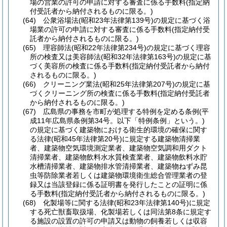
場の営業の許可の申請に対する審査に係る手数料
(指定納
付受託者から納付されるものに限る。)
(64)
公衆浴場法
(昭和23年法律第139号)
の規定に基づく浴
場業の許可の申請に対する審査に係る手数料
(指定納付受
託者から納付されるものに限る。)
(65)
理容師法
(昭和22年法律第234号)
の規定に基づく理容
所の検査又は美容師法
(昭和32年法律第163号)
の規定に基
づく美容所の検査に係る手数料
(指定納付受託者から納付
されるものに限る。)
(66)
クリーニング業法
(昭和25年法律第207号)
の規定に基
づくクリーニング所の検査に係る手数料
(指定納付受託者
から納付されるものに限る。)
(67)
広島県の事務を市町が処理する特例を定める条例
(平
成11年広島県条例第34号。以下「特例条例」という。)
の規定に基づく建築物における衛生的環境の確保に関す
る法律
(昭和45年法律第20号)
に規定する建築物清掃業
者、建築物空気環境測定業者、建築物空気調和用ダクト
清掃業者、建築物飲料水水質検査業者、建築物飲料水貯
水槽清掃業者、建築物排水管清掃業者、建築物ねずみ昆
虫等防除業者若しくは建築物環境衛生総合管理業者の登
録又は当該登録に係る証明書を発行したことの証明に係
る手数料
(指定納付受託者から納付されるものに限る。)
(68)
化製場等に関する法律
(昭和23年法律第140号)
に規定
する死亡獣畜取扱場、化製場若しくは同法第8条に規定す
る施設の設置の許可の申請又は動物の飼養若しくは収容