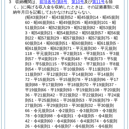
3
収納機関は、
前項各号
(
第8号
、
第10号
及び
第11号
を除
く。)
に掲げる収入金を収納したときは、その証拠書類に収
納年月日を記載しておかなければならない。
(昭43規則47・昭43規則52・昭45規則14・昭45規則
60・昭46規則61・昭49規則35・昭49規則101・昭
51規則104・昭52規則29・昭52規則82・昭53規則
3・昭54規則21・昭54規則52・昭55規則57・昭56規
則22・昭57規則29・昭57規則63・昭57規則75・昭
60規則14・昭60規則51・昭60規則81・昭61規則5・
昭61規則28・昭62規則71・平元規則30・平元規則
118・平元規則128・平2規則15・平3規則15・平3規
則57・平4規則19・平4規則48・平4規則73・平5規
則3・平5規則115・平5規則132・平7規則10・平8規
則54・平10規則21・平10規則65・平11規則33・平
11規則97・平12規則32・平14規則30・平14規則
72・平15規則25・平15規則78・平15規則96・平17
規則88・平17規則99・平18規則70・平19規則37・
平19規則66・平19規則93・平19規則108・平20規則
36・平21規則42・平22規則2・平22規則41・平24規
則51・平25規則61・平26規則53・平26規則79・平
27規則35・平29規則33・平30規則32・平30規則
66・令元規則14・令2規則1・令3規則39・令3規則
78・令3規則88・令4規則1・令4規則5・令4規則
42・令4規則60・令4規則66・令4規則74・令5規則
26・令6規則1・令6規則7・令6規則35・令6規則