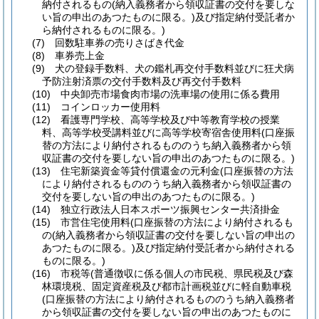
納付されるもの
(納入義務者から領収証書の交付を要しな
い旨の申出のあつたものに限る。)
及び指定納付受託者か
ら納付されるものに限る。)
(7)
回数駐車券の売りさばき代金
(8)
車券売上金
(9)
犬の登録手数料、犬の鑑札再交付手数料並びに狂犬病
予防注射済票の交付手数料及び再交付手数料
(10)
中央卸売市場食肉市場の洗車場の使用に係る費用
(11)
コインロッカー使用料
(12)
看護専門学校、高等学校及び中等教育学校の授業
料、高等学校受講料並びに高等学校寄宿舎使用料
(口座振
替の方法により納付されるもののうち納入義務者から領
収証書の交付を要しない旨の申出のあつたものに限る。)
(13)
住宅新築資金等貸付償還金の元利金
(口座振替の方法
により納付されるもののうち納入義務者から領収証書の
交付を要しない旨の申出のあつたものに限る。)
(14)
独立行政法人日本スポーツ振興センター共済掛金
(15)
市営住宅使用料
(口座振替の方法により納付されるも
の
(納入義務者から領収証書の交付を要しない旨の申出の
あつたものに限る。)
及び指定納付受託者から納付される
ものに限る。)
(16)
市税等
(普通徴収に係る個人の市民税、県民税及び森
林環境税、固定資産税及び都市計画税並びに軽自動車税
(口座振替の方法により納付されるもののうち納入義務者
から領収証書の交付を要しない旨の申出のあつたものに