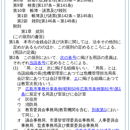
第8章
財産の記録管理
(第133条～第136条)
第9章
検査
(第137条～第141条)
第10章
帳簿・諸票及び雑則
第1節
帳簿及び諸票
(第142条～第145条)
第2節
雑則
(第146条～第148条)
附則
第1章
総則
(この規則の趣旨)
第1条
本市の金銭会計及び決算に関しては、法令その他別に
定めがあるもののほか、この規則の定めるところによる。
(用語の定義)
第2条
この規則において、
次の各号
に掲げる用語の意義は、
それぞれ
当該各号
に定めるところによる。
(1)
「局」とは、次に掲げる組織をいい、「局長」とは、
当該組織の長
(危機管理室にあつては危機管理担当局長、
会計室にあつては会計管理者、
エ
に掲げる組織にあつて
は教育次長)
をいう。
ア
広島市事務分掌条例
(昭和50年広島市条例第81号)
第1
条
に規定する局及び室並びに会計室
イ
区役所
ウ
消防局
エ
教育委員会事務局
(教育機関を含む。
別表第1
におい
て同じ。)
オ
議会事務局、市選挙管理委員会事務局、人事委員会
事務局、監査事務局及び農業委員会事務局