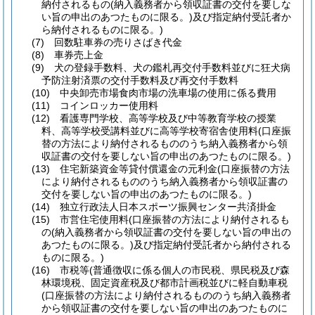
納付されるもの
(納入義務者から領収証書の交付を要しな
い旨の申出のあつたものに限る。)
及び指定納付受託者か
ら納付されるものに限る。)
(7)
回数駐車券の売りさばき代金
(8)
車券売上金
(9)
犬の登録手数料、犬の鑑札再交付手数料並びに狂犬病
予防注射済票の交付手数料及び再交付手数料
(10)
中央卸売市場食肉市場の洗車場の使用に係る費用
(11)
コインロッカー使用料
(12)
看護専門学校、高等学校及び中等教育学校の授業
料、高等学校受講料並びに高等学校寄宿舎使用料
(口座振
替の方法により納付されるもののうち納入義務者から領
収証書の交付を要しない旨の申出のあつたものに限る。)
(13)
住宅新築資金等貸付償還金の元利金
(口座振替の方法
により納付されるもののうち納入義務者から領収証書の
交付を要しない旨の申出のあつたものに限る。)
(14)
独立行政法人日本スポーツ振興センター共済掛金
(15)
市営住宅使用料
(口座振替の方法により納付されるも
の
(納入義務者から領収証書の交付を要しない旨の申出の
あつたものに限る。)
及び指定納付受託者から納付される
ものに限る。)
(16)
市税等
(普通徴収に係る個人の市民税、県民税及び森
林環境税、固定資産税及び都市計画税並びに軽自動車税
(口座振替の方法により納付されるもののうち納入義務者
から領収証書の交付を要しない旨の申出のあつたものに