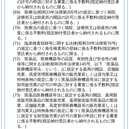
の許可の申請に対する審査に係る手数料
(指定納付受託者
から納付されるものに限る。)
(69)
医療法
(昭和23年法律第205号)
の規定に基づく病院、
診療所又は助産所の開設の許可に係る手数料
(指定納付受
託者から納付されるものに限る。)
(70)
医療法の規定に基づく病院、診療所又は助産所の検
査に係る手数料
(指定納付受託者から納付されるものに限
る。)
(71)
臨床検査技師等に関する法律
(昭和33年法律第76号)
の規定に基づく衛生検査所の登録に係る手数料
(指定納付
受託者から納付されるものに限る。)
(72)
医薬品、医療機器等の品質、有効性及び安全性の確
保等に関する法律
(昭和35年法律第145号。以下「医薬品
医療機器等法」という。)
に規定する薬局の開設、店舗販
売業、高度管理医療機器等の販売業若しくは貸与業又は
特例条例の規定に基づく医薬品医療機器等法に規定する
卸売販売業の許可の申請に対する審査に係る手数料
(指定
納付受託者から納付されるものに限る。)
(73)
医薬品医療機器等法に規定する薬局の開設、薬局製
造販売医薬品の製造販売業、薬局製造販売医薬品の製造
業、店舗販売業、高度管理医療機器等の販売業若しくは
貸与業又は特例条例の規定に基づく医薬品医療機器等法
に規定する卸売販売業の許可の更新の申請に対する審査
に係る手数料
(指定納付受託者から納付されるものに限
る。)