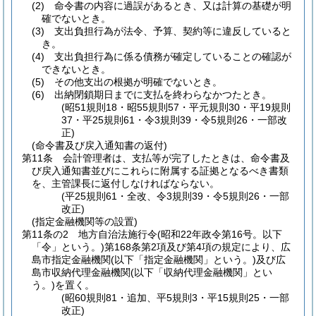
(2)
命令書の内容に過誤があるとき、又は計算の基礎が明
確でないとき。
(3)
支出負担行為が法令、予算、契約等に違反していると
き。
(4)
支出負担行為に係る債務が確定していることの確認が
できないとき。
(5)
その他支出の根拠が明確でないとき。
(6)
出納閉鎖期日までに支払を終わらなかつたとき。
(昭51規則18・昭55規則57・平元規則30・平19規則
37・平25規則61・令3規則39・令5規則26・一部改
正)
(命令書及び戻入通知書の返付)
第11条
会計管理者は、支払等が完了したときは、命令書及
び戻入通知書並びにこれらに附属する証拠となるべき書類
を、主管課長に返付しなければならない。
(平25規則61・全改、令3規則39・令5規則26・一部
改正)
(指定金融機関等の設置)
第11条の2
地方自治法施行令
(昭和22年政令第16号。以下
「令」という。)
第168条第2項及び第4項の規定により、広
島市指定金融機関
(以下「指定金融機関」という。)
及び広
島市収納代理金融機関
(以下「収納代理金融機関」とい
う。)
を置く。
(昭60規則81・追加、平5規則3・平15規則25・一部
改正)