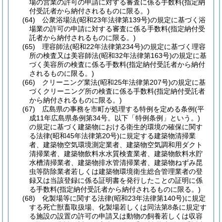
場の営業の許可の申請に対する審査に係る手数料
(指定納
付受託者から納付されるものに限る。)
(64)
公衆浴場法
(昭和23年法律第139号)
の規定に基づく浴
場業の許可の申請に対する審査に係る手数料
(指定納付受
託者から納付されるものに限る。)
(65)
理容師法
(昭和22年法律第234号)
の規定に基づく理容
所の検査又は美容師法
(昭和32年法律第163号)
の規定に基
づく美容所の検査に係る手数料
(指定納付受託者から納付
されるものに限る。)
(66)
クリーニング業法
(昭和25年法律第207号)
の規定に基
づくクリーニング所の検査に係る手数料
(指定納付受託者
から納付されるものに限る。)
(67)
広島県の事務を市町が処理する特例を定める条例
(平
成11年広島県条例第34号。以下「特例条例」という。)
の規定に基づく建築物における衛生的環境の確保に関す
る法律
(昭和45年法律第20号)
に規定する建築物清掃業
者、建築物空気環境測定業者、建築物空気調和用ダクト
清掃業者、建築物飲料水水質検査業者、建築物飲料水貯
水槽清掃業者、建築物排水管清掃業者、建築物ねずみ昆
虫等防除業者若しくは建築物環境衛生総合管理業者の登
録又は当該登録に係る証明書を発行したことの証明に係
る手数料
(指定納付受託者から納付されるものに限る。)
(68)
化製場等に関する法律
(昭和23年法律第140号)
に規定
する死亡獣畜取扱場、化製場若しくは同法第8条に規定す
る施設の設置の許可の申請又は動物の飼養若しくは収容