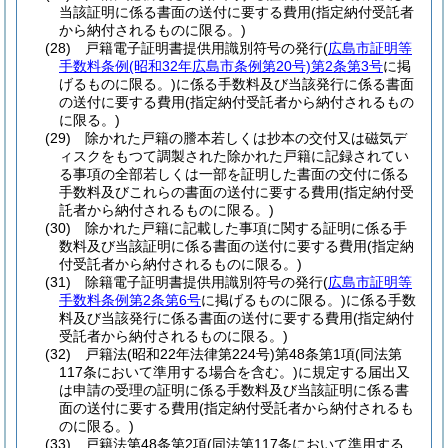
当該証明に係る書面の送付に要する費用
(指定納付受託者
から納付されるものに限る。)
(28)
戸籍電子証明書提供用識別符号の発行
(
広島市証明等
手数料条例
(昭和32年広島市条例第20号)
第2条第3号
に掲
げるものに限る。)
に係る手数料及び当該発行に係る書面
の送付に要する費用
(指定納付受託者から納付されるもの
に限る。)
(29)
除かれた戸籍の謄本若しくは抄本の交付又は磁気デ
ィスクをもつて調製された除かれた戸籍に記録されてい
る事項の全部若しくは一部を証明した書面の交付に係る
手数料及びこれらの書面の送付に要する費用
(指定納付受
託者から納付されるものに限る。)
(30)
除かれた戸籍に記載した事項に関する証明に係る手
数料及び当該証明に係る書面の送付に要する費用
(指定納
付受託者から納付されるものに限る。)
(31)
除籍電子証明書提供用識別符号の発行
(
広島市証明等
手数料条例第2条第6号
に掲げるものに限る。)
に係る手数
料及び当該発行に係る書面の送付に要する費用
(指定納付
受託者から納付されるものに限る。)
(32)
戸籍法
(昭和22年法律第224号)
第48条第1項
(同法第
117条において準用する場合を含む。)
に規定する届出又
は申請の受理の証明に係る手数料及び当該証明に係る書
面の送付に要する費用
(指定納付受託者から納付されるも
のに限る。)
(33)
戸籍法第48条第2項
(同法第117条において準用する