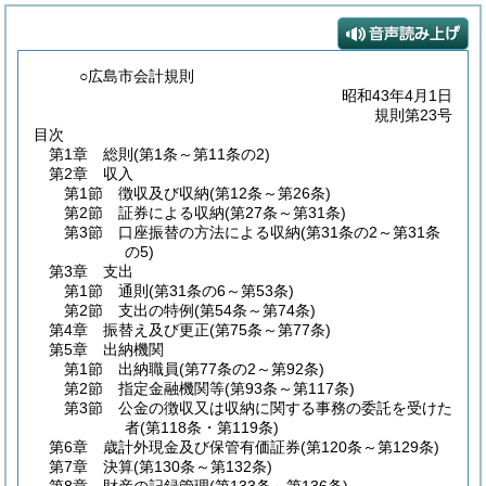
○広島市会計規則
昭和43年4月1日
規則第23号
目次
第1章
総則
(第1条～第11条の2)
第2章
収入
第1節
徴収及び収納
(第12条～第26条)
第2節
証券による収納
(第27条～第31条)
第3節
口座振替の方法による収納
(第31条の2～第31条
の5)
第3章
支出
第1節
通則
(第31条の6～第53条)
第2節
支出の特例
(第54条～第74条)
第4章
振替え及び更正
(第75条～第77条)
第5章
出納機関
第1節
出納職員
(第77条の2～第92条)
第2節
指定金融機関等
(第93条～第117条)
第3節
公金の徴収又は収納に関する事務の委託を受けた
者
(第118条・第119条)
第6章
歳計外現金及び保管有価証券
(第120条～第129条)
第7章
決算
(第130条～第132条)