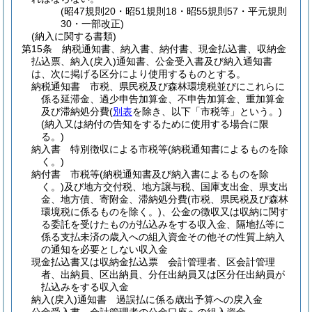
(昭47規則20・昭51規則18・昭55規則57・平元規則
30・一部改正)
(納入に関する書類)
第15条
納税通知書、納入書、納付書、現金払込書、収納金
払込票、納入
(戻入)
通知書、公金受入書及び納入通知書
は、次に掲げる区分により使用するものとする。
納税通知書 市税、県民税及び森林環境税並びにこれらに
係る延滞金、過少申告加算金、不申告加算金、重加算金
及び滞納処分費
(
別表
を除き、以下「市税等」という。)
(納入又は納付の告知をするために使用する場合に限
る。)
納入書 特別徴収による市税等
(納税通知書によるものを除
く。)
納付書 市税等
(納税通知書及び納入書によるものを除
く。)
及び地方交付税、地方譲与税、国庫支出金、県支出
金、地方債、寄附金、滞納処分費
(市税、県民税及び森林
環境税に係るものを除く。)
、公金の徴収又は収納に関す
る委託を受けたものが払込みをする収入金、隔地払等に
係る支払未済の歳入への組入資金その他その性質上納入
の通知を必要としない収入金
現金払込書又は収納金払込票 会計管理者、区会計管理
者、出納員、区出納員、分任出納員又は区分任出納員が
払込みをする収入金
納入
(戻入)
通知書 過誤払に係る歳出予算への戻入金