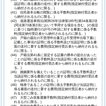
該証明に係る書面の送付に要する費用
(指定納付受託者か
ら納付されるものに限る。)
(41)
住民基本台帳の閲覧に係る手数料
(指定納付受託者か
ら納付されるものに限る。)
(42)
道路運送車両法
(昭和26年法律第185号)
第34条第2項
(同法第73条第2項において準用する場合を含む。)
の規定
に基づく臨時運行の許可の申請に対する審査に係る手数
料
(指定納付受託者から納付されるものに限る。)
(43)
戸籍の届出の不受理申出書又は不受理申出取下書に
記載した事項の証明に係る手数料及び当該証明に係る書
面の送付に要する費用
(指定納付受託者から納付されるも
のに限る。)
(44)
戸籍法第41条に規定する証書の謄本の提出があった
ことの証明に係る手数料及び当該証明に係る書面の送付
に要する費用
(指定納付受託者から納付されるものに限
る。)
(45)
婚姻要件を備えていることの証明に係る手数料及び
当該証明に係る書面の送付に要する費用
(指定納付受託者
から納付されるものに限る。)
(46)
独身であることの証明に係る手数料及び当該証明に
係る書面の送付に要する費用
(指定納付受託者から納付さ
れるものに限る。)
(47)
大型ごみ収集運搬手数料
(指定納付受託者から納付さ
れるものに限る。)