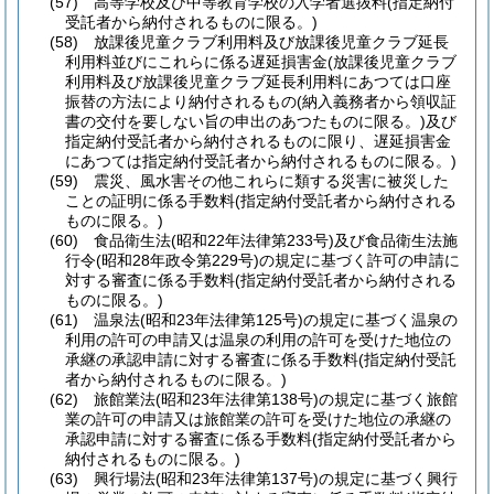
(57)
高等学校及び中等教育学校の入学者選抜料
(指定納付
受託者から納付されるものに限る。)
(58)
放課後児童クラブ利用料及び放課後児童クラブ延長
利用料並びにこれらに係る遅延損害金
(放課後児童クラブ
利用料及び放課後児童クラブ延長利用料にあつては口座
振替の方法により納付されるもの
(納入義務者から領収証
書の交付を要しない旨の申出のあつたものに限る。)
及び
指定納付受託者から納付されるものに限り、遅延損害金
にあつては指定納付受託者から納付されるものに限る。)
(59)
震災、風水害その他これらに類する災害に被災した
ことの証明に係る手数料
(指定納付受託者から納付される
ものに限る。)
(60)
食品衛生法
(昭和22年法律第233号)
及び食品衛生法施
行令
(昭和28年政令第229号)
の規定に基づく許可の申請に
対する審査に係る手数料
(指定納付受託者から納付される
ものに限る。)
(61)
温泉法
(昭和23年法律第125号)
の規定に基づく温泉の
利用の許可の申請又は温泉の利用の許可を受けた地位の
承継の承認申請に対する審査に係る手数料
(指定納付受託
者から納付されるものに限る。)
(62)
旅館業法
(昭和23年法律第138号)
の規定に基づく旅館
業の許可の申請又は旅館業の許可を受けた地位の承継の
承認申請に対する審査に係る手数料
(指定納付受託者から
納付されるものに限る。)
(63)
興行場法
(昭和23年法律第137号)
の規定に基づく興行