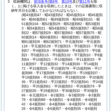
3
収納機関は、
前項各号
(
第8号
、
第10号
及び
第11号
を除
く。)
に掲げる収入金を収納したときは、その証拠書類に収
納年月日を記載しておかなければならない。
(昭43規則47・昭43規則52・昭45規則14・昭45規則
60・昭46規則61・昭49規則35・昭49規則101・昭
51規則104・昭52規則29・昭52規則82・昭53規則
3・昭54規則21・昭54規則52・昭55規則57・昭56規
則22・昭57規則29・昭57規則63・昭57規則75・昭
60規則14・昭60規則51・昭60規則81・昭61規則5・
昭61規則28・昭62規則71・平元規則30・平元規則
118・平元規則128・平2規則15・平3規則15・平3規
則57・平4規則19・平4規則48・平4規則73・平5規
則3・平5規則115・平5規則132・平7規則10・平8規
則54・平10規則21・平10規則65・平11規則33・平
11規則97・平12規則32・平14規則30・平14規則
72・平15規則25・平15規則78・平15規則96・平17
規則88・平17規則99・平18規則70・平19規則37・
平19規則66・平19規則93・平19規則108・平20規則
36・平21規則42・平22規則2・平22規則41・平24規
則51・平25規則61・平26規則53・平26規則79・平
27規則35・平29規則33・平30規則32・平30規則
66・令元規則14・令2規則1・令3規則39・令3規則
78・令3規則88・令4規則1・令4規則5・令4規則
42・令4規則60・令4規則66・令4規則74・令5規則
26・令6規則1・令6規則7・令6規則35・令6規則