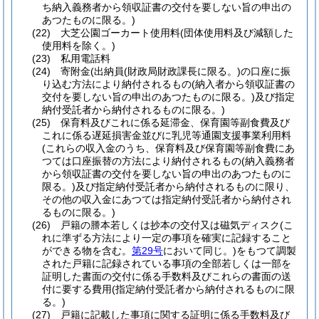
ち納入義務者から領収証書の交付を要しない旨の申出の
あつたものに限る。)
(22)
大芝公園ゴーカート使用料
(団体使用料及び減額した
使用料を除く。)
(23)
私用電話料
(24)
寄附金
(出納員
(財政局財政課長に限る。)
の口座に振
り込む方法により納付されるもの
(納入者から領収証書の
交付を要しない旨の申出のあつたものに限る。)
及び指定
納付受託者から納付されるものに限る。)
(25)
保育料及びこれに係る延滞金、保育園等副食費及び
これに係る遅延損害金並びに乳児等通園支援事業利用料
(これらの収入金のうち、保育料及び保育園等副食費にあ
つては口座振替の方法により納付されるもの
(納入義務者
から領収証書の交付を要しない旨の申出のあつたものに
限る。)
及び指定納付受託者から納付されるものに限り、
その他の収入金にあつては指定納付受託者から納付され
るものに限る。)
(26)
戸籍の謄本若しくは抄本の交付又は磁気ディスク
(こ
れに準ずる方法により一定の事項を確実に記録すること
ができる物を含む。
第29号
において同じ。)
をもつて調製
された戸籍に記録されている事項の全部若しくは一部を
証明した書面の交付に係る手数料及びこれらの書面の送
付に要する費用
(指定納付受託者から納付されるものに限
る。)
(27)
戸籍に記載した事項に関する証明に係る手数料及び