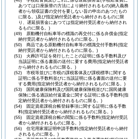
(48)
学校給食費及びこれに係る遅延損害金
(学校給食費に
あつては口座振替の方法により納付されるもの
(納入義務
者から領収証書の交付を要しない旨の申出のあつたもの
に限る。)
及び指定納付受託者から納付されるものに限
り、遅延損害金にあつては指定納付受託者から納付され
るものに限る。)
(49)
原動機付自転車等の標識の再交付に係る弁償金
(指定
納付受託者から納付されるものに限る。)
(50)
商品である原動機付自転車等の標識交付手数料
(指定
納付受託者から納付されるものに限る。)
(51)
火葬許可証を発行したことの証明に係る手数料及び
当該証明に係る書面の送付に要する費用
(指定納付受託者
から納付されるものに限る。)
(52)
市税等並びに市税の課税客体及び課税標準に関する
証明に係る手数料並びに当該証明に係る書面の送付に要
する費用
(指定納付受託者から納付されるものに限る。)
(53)
国民健康保険料及び国民健康保険税並びに国民健康
保険に係る過誤給付返還金に関する証明に係る手数料
(指
定納付受託者から納付されるものに限る。)
(54)
固定資産課税台帳登録事項に関する証明に係る手数
料
(指定納付受託者から納付されるものに限る。)
(55)
固定資産課税台帳の閲覧に係る手数料
(指定納付受託
者から納付されるものに限る。)
(56)
住宅用家屋証明申請手数料
(指定納付受託者から納付
されるものに限る。)