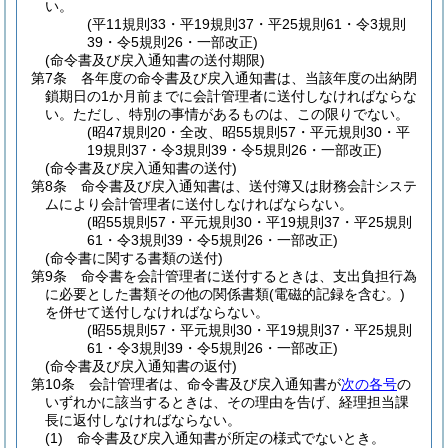
い。
(平11規則33・平19規則37・平25規則61・令3規則
39・令5規則26・一部改正)
(命令書及び戻入通知書の送付期限)
第7条
各年度の命令書及び戻入通知書は、当該年度の出納閉
鎖期日の1か月前までに会計管理者に送付しなければならな
い。
ただし、特別の事情があるものは、この限りでない。
(昭47規則20・全改、昭55規則57・平元規則30・平
19規則37・令3規則39・令5規則26・一部改正)
(命令書及び戻入通知書の送付)
第8条
命令書及び戻入通知書は、送付簿又は財務会計システ
ムにより会計管理者に送付しなければならない。
(昭55規則57・平元規則30・平19規則37・平25規則
61・令3規則39・令5規則26・一部改正)
(命令書に関する書類の送付)
第9条
命令書を会計管理者に送付するときは、支出負担行為
に必要とした書類その他の関係書類
(電磁的記録を含む。)
を併せて送付しなければならない。
(昭55規則57・平元規則30・平19規則37・平25規則
61・令3規則39・令5規則26・一部改正)
(命令書及び戻入通知書の返付)
第10条
会計管理者は、命令書及び戻入通知書が
次の各号
の
いずれかに該当するときは、その理由を告げ、経理担当課
長に返付しなければならない。
(1)
命令書及び戻入通知書が所定の様式でないとき。