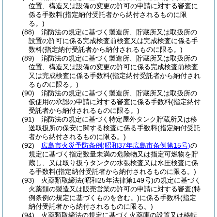
位置、構造又は設備の変更の許可の申請に対する審査に
係る手数料
(指定納付受託者から納付されるものに限
る。)
(88)
消防法の規定に基づく製造所、貯蔵所又は取扱所の
設置の許可に係る完成検査前検査又は完成検査に係る手
数料
(指定納付受託者から納付されるものに限る。)
(89)
消防法の規定に基づく製造所、貯蔵所又は取扱所の
位置、構造又は設備の変更の許可に係る完成検査前検査
又は完成検査に係る手数料
(指定納付受託者から納付され
るものに限る。)
(90)
消防法の規定に基づく製造所、貯蔵所又は取扱所の
仮使用の承認の申請に対する審査に係る手数料
(指定納付
受託者から納付されるものに限る。)
(91)
消防法の規定に基づく特定屋外タンク貯蔵所又は移
送取扱所の保安に関する検査に係る手数料
(指定納付受託
者から納付されるものに限る。)
(92)
広島市火災予防条例
(昭和37年広島市条例第15号)
の
規定に基づく指定数量未満の危険物又は指定可燃物を貯
蔵し、又は取り扱うタンクの水張検査又は水圧検査に係
る手数料
(指定納付受託者から納付されるものに限る。)
(93)
火薬類取締法
(昭和25年法律第149号)
の規定に基づく
火薬類の製造又は販売営業の許可の申請に対する審査
(特
例条例の規定に基づくものを含む。)
に係る手数料
(指定
納付受託者から納付されるものに限る。)
(94)
火薬類取締法の規定に基づく火薬庫の設置又は移転