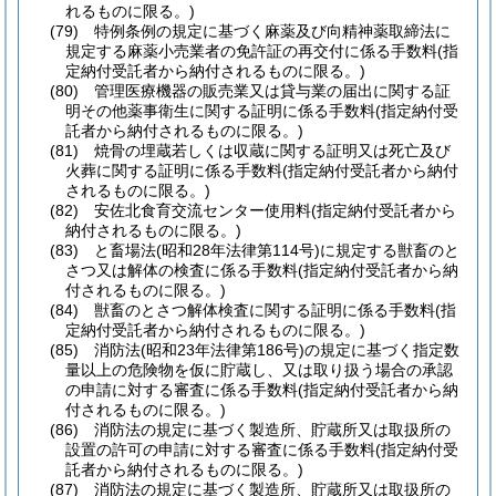
れるものに限る。)
(79)
特例条例の規定に基づく麻薬及び向精神薬取締法に
規定する麻薬小売業者の免許証の再交付に係る手数料
(指
定納付受託者から納付されるものに限る。)
(80)
管理医療機器の販売業又は貸与業の届出に関する証
明その他薬事衛生に関する証明に係る手数料
(指定納付受
託者から納付されるものに限る。)
(81)
焼骨の埋蔵若しくは収蔵に関する証明又は死亡及び
火葬に関する証明に係る手数料
(指定納付受託者から納付
されるものに限る。)
(82)
安佐北食育交流センター使用料
(指定納付受託者から
納付されるものに限る。)
(83)
と畜場法
(昭和28年法律第114号)
に規定する獣畜のと
さつ又は解体の検査に係る手数料
(指定納付受託者から納
付されるものに限る。)
(84)
獣畜のとさつ解体検査に関する証明に係る手数料
(指
定納付受託者から納付されるものに限る。)
(85)
消防法
(昭和23年法律第186号)
の規定に基づく指定数
量以上の危険物を仮に貯蔵し、又は取り扱う場合の承認
の申請に対する審査に係る手数料
(指定納付受託者から納
付されるものに限る。)
(86)
消防法の規定に基づく製造所、貯蔵所又は取扱所の
設置の許可の申請に対する審査に係る手数料
(指定納付受
託者から納付されるものに限る。)
(87)
消防法の規定に基づく製造所、貯蔵所又は取扱所の