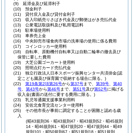
(9)
延滞金及び延滞利子
(10)
預金利子
(11)
貸付戻入金及び貸付金利子
(12)
収入印紙売りさばき代金及び郵便はがき売払代金
(13)
公衆電話取扱料及び私用電話料
(14)
駐車場使用料
(15)
車券売上金
(16)
中央卸売市場食肉市場の洗車場の使用に係る費用
(17)
コインロッカー使用料
(18)
自転車、原動機付自転車又は自動二輪車の撤去及び
保管に要した費用
(19)
大芝公園ゴーカート使用料
(20)
照明点灯カード売払代金
(21)
独立行政法人日本スポーツ振興センター共済掛金
(認
定こども園及び保育園で収納する場合に限る。)
(22)
第19条第2項第26号
から
第37号
まで、
第39号
、
第40
号
、
第43号
から
第46号
まで、
第51号
及び
第52号
に掲げる
収入金
(書面の送付に要する費用に限る。)
(23)
乳児等通園支援事業利用料
(24)
安佐北食育交流センター使用料
(25)
その他市長が事前に調定することが困難と認める歳
入
(昭43規則36・昭43規則47・昭43規則52・昭45規則
14・昭46規則61・昭47規則20・昭47規則44・昭49
規則101・昭50規則67・昭51規則18・昭51規則