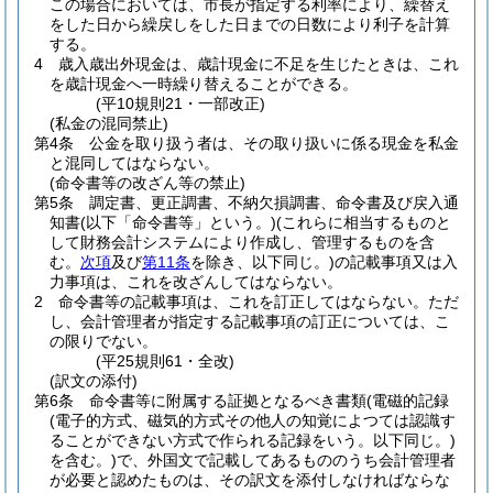
この場合においては、市長が指定する利率により、繰替え
をした日から繰戻しをした日までの日数により利子を計算
する。
4
歳入歳出外現金は、歳計現金に不足を生じたときは、これ
を歳計現金へ一時繰り替えることができる。
(平10規則21・一部改正)
(私金の混同禁止)
第4条
公金を取り扱う者は、その取り扱いに係る現金を私金
と混同してはならない。
(命令書等の改ざん等の禁止)
第5条
調定書、更正調書、不納欠損調書、命令書及び戻入通
知書
(以下「命令書等」という。)
(これらに相当するものと
して財務会計システムにより作成し、管理するものを含
む。
次項
及び
第11条
を除き、以下同じ。)
の記載事項又は入
力事項は、これを改ざんしてはならない。
2
命令書等の記載事項は、これを訂正してはならない。
ただ
し、会計管理者が指定する記載事項の訂正については、こ
の限りでない。
(平25規則61・全改)
(訳文の添付)
第6条
命令書等に附属する証拠となるべき書類
(電磁的記録
(電子的方式、磁気的方式その他人の知覚によつては認識す
ることができない方式で作られる記録をいう。以下同じ。)
を含む。)
で、外国文で記載してあるもののうち会計管理者
が必要と認めたものは、その訳文を添付しなければならな