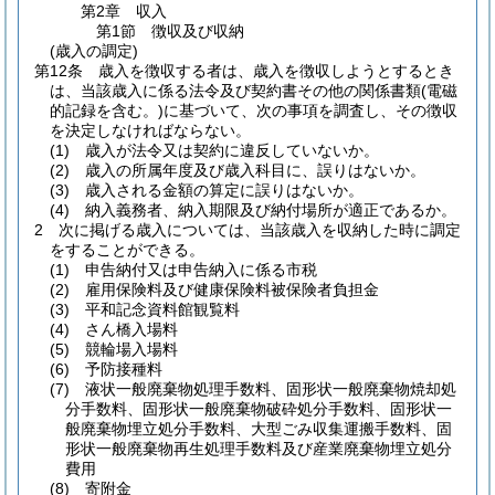
第2章
収入
第1節
徴収及び収納
(歳入の調定)
第12条
歳入を徴収する者は、歳入を徴収しようとするとき
は、当該歳入に係る法令及び契約書その他の関係書類
(電磁
的記録を含む。)
に基づいて、次の事項を調査し、その徴収
を決定しなければならない。
(1)
歳入が法令又は契約に違反していないか。
(2)
歳入の所属年度及び歳入科目に、誤りはないか。
(3)
歳入される金額の算定に誤りはないか。
(4)
納入義務者、納入期限及び納付場所が適正であるか。
2
次に掲げる歳入については、当該歳入を収納した時に調定
をすることができる。
(1)
申告納付又は申告納入に係る市税
(2)
雇用保険料及び健康保険料被保険者負担金
(3)
平和記念資料館観覧料
(4)
さん橋入場料
(5)
競輪場入場料
(6)
予防接種料
(7)
液状一般廃棄物処理手数料、固形状一般廃棄物焼却処
分手数料、固形状一般廃棄物破砕処分手数料、固形状一
般廃棄物埋立処分手数料、大型ごみ収集運搬手数料、固
形状一般廃棄物再生処理手数料及び産業廃棄物埋立処分
費用
(8)
寄附金