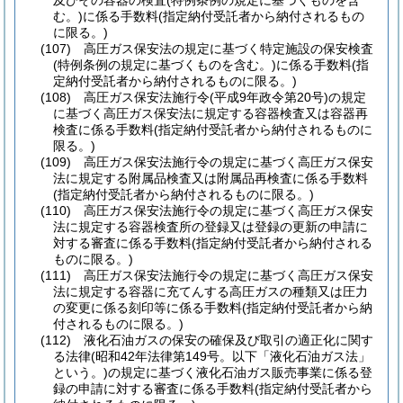
及びその容器の検査
(特例条例の規定に基づくものを含
む。)
に係る手数料
(指定納付受託者から納付されるもの
に限る。)
(107)
高圧ガス保安法の規定に基づく特定施設の保安検査
(特例条例の規定に基づくものを含む。)
に係る手数料
(指
定納付受託者から納付されるものに限る。)
(108)
高圧ガス保安法施行令
(平成9年政令第20号)
の規定
に基づく高圧ガス保安法に規定する容器検査又は容器再
検査に係る手数料
(指定納付受託者から納付されるものに
限る。)
(109)
高圧ガス保安法施行令の規定に基づく高圧ガス保安
法に規定する附属品検査又は附属品再検査に係る手数料
(指定納付受託者から納付されるものに限る。)
(110)
高圧ガス保安法施行令の規定に基づく高圧ガス保安
法に規定する容器検査所の登録又は登録の更新の申請に
対する審査に係る手数料
(指定納付受託者から納付される
ものに限る。)
(111)
高圧ガス保安法施行令の規定に基づく高圧ガス保安
法に規定する容器に充てんする高圧ガスの種類又は圧力
の変更に係る刻印等に係る手数料
(指定納付受託者から納
付されるものに限る。)
(112)
液化石油ガスの保安の確保及び取引の適正化に関す
る法律
(昭和42年法律第149号。以下「液化石油ガス法」
という。)
の規定に基づく液化石油ガス販売事業に係る登
録の申請に対する審査に係る手数料
(指定納付受託者から