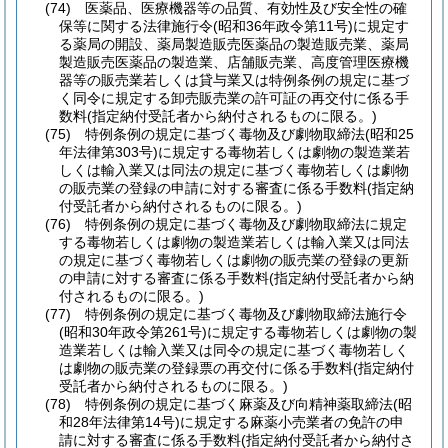
(74)
医薬品、医療機器等の品質、有効性及び安全性の確
保等に関する法律施行令
(昭和36年政令第11号)
に規定す
る薬局の開設、薬局製造販売医薬品の製造販売業、薬局
製造販売医薬品の製造業、店舗販売業、高度管理医療機
器等の販売業若しくは貸与業又は特例条例の規定に基づ
く同令に規定する卸売販売業の許可証の再交付に係る手
数料
(指定納付受託者から納付されるものに限る。)
(75)
特例条例の規定に基づく毒物及び劇物取締法
(昭和25
年法律第303号)
に規定する毒物若しくは劇物の製造業若
しくは輸入業又は同法の規定に基づく毒物若しくは劇物
の販売業の登録の申請に対する審査に係る手数料
(指定納
付受託者から納付されるものに限る。)
(76)
特例条例の規定に基づく毒物及び劇物取締法に規定
する毒物若しくは劇物の製造業若しくは輸入業又は同法
の規定に基づく毒物若しくは劇物の販売業の登録の更新
の申請に対する審査に係る手数料
(指定納付受託者から納
付されるものに限る。)
(77)
特例条例の規定に基づく毒物及び劇物取締法施行令
(昭和30年政令第261号)
に規定する毒物若しくは劇物の製
造業若しくは輸入業又は同令の規定に基づく毒物若しく
は劇物の販売業の登録票の再交付に係る手数料
(指定納付
受託者から納付されるものに限る。)
(78)
特例条例の規定に基づく麻薬及び向精神薬取締法
(昭
和28年法律第14号)
に規定する麻薬小売業者の免許の申
請に対する審査に係る手数料
(指定納付受託者から納付さ