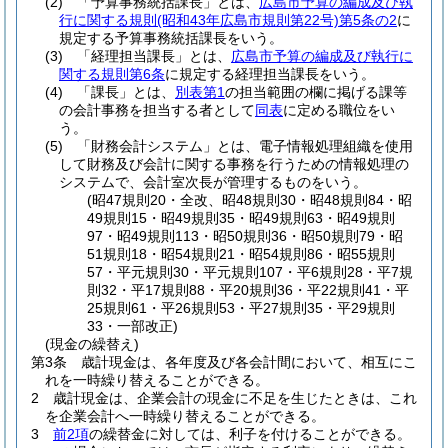
(2)
「予算事務統括課長」とは、
広島市予算の編成及び執
行に関する規則
(昭和43年広島市規則第22号)
第5条の2
に
規定する予算事務統括課長をいう。
(3)
「経理担当課長」とは、
広島市予算の編成及び執行に
関する規則第6条
に規定する経理担当課長をいう。
(4)
「課長」とは、
別表第1
の担当範囲の欄に掲げる課等
の会計事務を担当する者として
同表
に定める職位をい
う。
(5)
「財務会計システム」とは、電子情報処理組織を使用
して財務及び会計に関する事務を行うための情報処理の
システムで、会計室次長が管理するものをいう。
(昭47規則20・全改、昭48規則30・昭48規則84・昭
49規則15・昭49規則35・昭49規則63・昭49規則
97・昭49規則113・昭50規則36・昭50規則79・昭
51規則18・昭54規則21・昭54規則86・昭55規則
57・平元規則30・平元規則107・平6規則28・平7規
則32・平17規則88・平20規則36・平22規則41・平
25規則61・平26規則53・平27規則35・平29規則
33・一部改正)
(現金の繰替え)
第3条
歳計現金は、各年度及び各会計間において、相互にこ
れを一時繰り替えることができる。
2
歳計現金は、企業会計の現金に不足を生じたときは、これ
を企業会計へ一時繰り替えることができる。
3
前2項
の繰替金に対しては、利子を付けることができる。