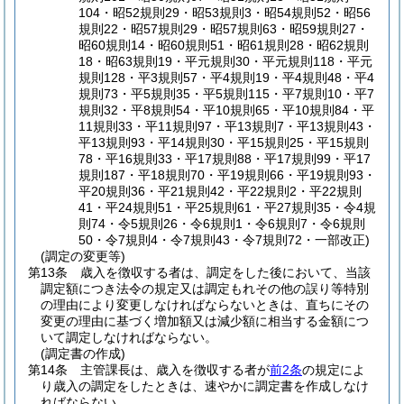
104・昭52規則29・昭53規則3・昭54規則52・昭56
規則22・昭57規則29・昭57規則63・昭59規則27・
昭60規則14・昭60規則51・昭61規則28・昭62規則
18・昭63規則19・平元規則30・平元規則118・平元
規則128・平3規則57・平4規則19・平4規則48・平4
規則73・平5規則35・平5規則115・平7規則10・平7
規則32・平8規則54・平10規則65・平10規則84・平
11規則33・平11規則97・平13規則7・平13規則43・
平13規則93・平14規則30・平15規則25・平15規則
78・平16規則33・平17規則88・平17規則99・平17
規則187・平18規則70・平19規則66・平19規則93・
平20規則36・平21規則42・平22規則2・平22規則
41・平24規則51・平25規則61・平27規則35・令4規
則74・令5規則26・令6規則1・令6規則7・令6規則
50・令7規則4・令7規則43・令7規則72・一部改正)
(調定の変更等)
第13条
歳入を徴収する者は、調定をした後において、当該
調定額につき法令の規定又は調定もれその他の誤り等特別
の理由により変更しなければならないときは、直ちにその
変更の理由に基づく増加額又は減少額に相当する金額につ
いて調定しなければならない。
(調定書の作成)
第14条
主管課長は、歳入を徴収する者が
前2条
の規定によ
り歳入の調定をしたときは、速やかに調定書を作成しなけ
ればならない。