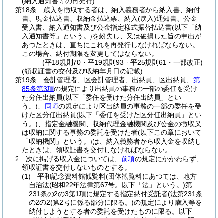
(納入通知書等の再発行)
第18条
歳入を徴収する者は、納入義務者から納入書、納付
書、現金払込書、収納金払込票、納入
(戻入)
通知書、公金
受入書、納入通知書及び公金指定様式振替払込書
(以下「納
入通知書等」という。)
を紛失し、又は破損した旨の申出が
あつたときは、直ちにこれを再発行しなければならない。
この場合、納付期限を変更してはならない。
(平18規則70・平19規則93・平25規則61・一部改正)
(領収証書の交付及び収納年月日の記載)
第19条
会計管理者、区会計管理者、出納員、区出納員、
第
85条第3項
の規定により出納員の事務の一部の委任を受け
た分任出納員
(以下「委任を受けた分任出納員」とい
う。)
、
同項
の規定により区出納員の事務の一部の委任を受
けた区分任出納員
(以下「委任を受けた区分任出納員」とい
う。)
、指定金融機関、収納代理金融機関及び公金の徴収又
は収納に関する事務の委託を受けた者
(以下この章において
「収納機関」という。)
は、納入義務者から収入金を収納し
たときは、領収証書を交付しなければならない。
2
次に掲げる収入金については、
前項
の規定にかかわらず、
領収証書を交付しないものとする。
(1)
平和記念資料館観覧料
(団体観覧料にあつては、地方
自治法
(昭和22年法律第67号。以下「法」という。)
第
231条の2の3第1項に規定する指定納付受託者
(法第231条
の2の2
(第2号に係る部分に限る。)
の規定により歳入等を
納付しようとする者の委託を受けたものに限る。以下