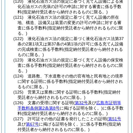
(120)
液化石油ガス法の規定に基づく充てん設備による液
化石油ガスの充塡の許可の申請に対する審査に係る手数
料
(指定納付受託者から納付されるものに限る。)
(121)
液化石油ガス法の規定に基づく充てん設備の所在
地、構造、設備又は装置の変更の許可の申請に対する審
査に係る手数料
(指定納付受託者から納付されるものに限
る。)
(122)
液化石油ガス法の規定に基づく液化石油ガス法第37
条の2第1項又は第37条の4第1項の許可に係る充てん設備
の完成検査に係る手数料
(指定納付受託者から納付される
ものに限る。)
(123)
液化石油ガス法の規定に基づく充てん設備の保安検
査に係る手数料
(指定納付受託者から納付されるものに限
る。)
(124)
道路敷、下水道敷その他の官有地と民有地との境界
に関する証明に係る手数料
(指定納付受託者から納付され
るものに限る。)
(125)
営業又は業務に関する証明に係る手数料
(指定納付
受託者から納付されるものに限る。)
(126)
文書の受理に関する証明
(
第32号
及び
広島市証明等
手数料条例第2条第8号
に掲げる証明を除く。)
に係る手数
料
(指定納付受託者から納付されるものに限る。)
(127)
許可証その他の証書を発行したことの証明
(
第51号
及び
第67号
に掲げる証明を除く。)
に係る手数料
(指定納
付受託者から納付されるものに限る。)