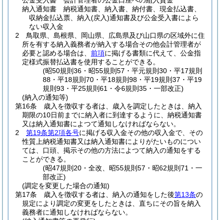
公金受入書 会計管理者の公金口座への組入資金
納入通知書 納税通知書、納入書、納付書、現金払込書、
収納金払込票、納入
(戻入)
通知書及び公金受入書によら
ない収入金
2
鳥取県、島根県、岡山県、広島県及び山口県の区域外に住
所を有する納入義務者が納入する場合その他会計管理者が
必要と認める場合は、
前項
に掲げる書類に代えて、公金指
定様式振替払込書を使用することができる。
(昭50規則36・昭55規則57・平元規則30・平17規則
88・平18規則70・平18規則98・平19規則37・平19
規則93・平25規則61・令6規則35・一部改正)
(納入の通知等)
第16条
歳入を徴収する者は、歳入を調定したときは、納入
期限の10日前までに納入者に到達するように、納税通知書
又は納入通知書によつて通知しなければならない。
2
第19条第2項各号
に掲げる収入金その他の収入金で、その
性質上納税通知書又は納入通知書によりがたいものについ
ては、口頭、掲示その他の方法によつて納入の通知をする
ことができる。
(昭47規則20・全改、昭55規則57・昭62規則71・一
部改正)
(調定を変更した場合の通知)
第17条
歳入を徴収する者は、納入の通知をした後
第13条
の
規定により調定の変更をしたときは、直ちにその旨を納入
義務者に通知しなければならない。