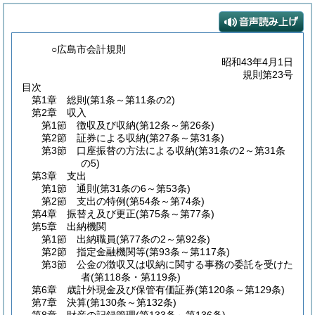
○広島市会計規則
昭和43年4月1日
規則第23号
目次
第1章
総則
(第1条～第11条の2)
第2章
収入
第1節
徴収及び収納
(第12条～第26条)
第2節
証券による収納
(第27条～第31条)
第3節
口座振替の方法による収納
(第31条の2～第31条
の5)
第3章
支出
第1節
通則
(第31条の6～第53条)
第2節
支出の特例
(第54条～第74条)
第4章
振替え及び更正
(第75条～第77条)
第5章
出納機関
第1節
出納職員
(第77条の2～第92条)
第2節
指定金融機関等
(第93条～第117条)
第3節
公金の徴収又は収納に関する事務の委託を受けた
者
(第118条・第119条)
第6章
歳計外現金及び保管有価証券
(第120条～第129条)
第7章
決算
(第130条～第132条)