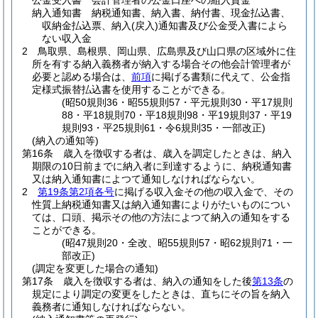
公金受入書 会計管理者の公金口座への組入資金
納入通知書 納税通知書、納入書、納付書、現金払込書、
収納金払込票、納入
(戻入)
通知書及び公金受入書によら
ない収入金
2
鳥取県、島根県、岡山県、広島県及び山口県の区域外に住
所を有する納入義務者が納入する場合その他会計管理者が
必要と認める場合は、
前項
に掲げる書類に代えて、公金指
定様式振替払込書を使用することができる。
(昭50規則36・昭55規則57・平元規則30・平17規則
88・平18規則70・平18規則98・平19規則37・平19
規則93・平25規則61・令6規則35・一部改正)
(納入の通知等)
第16条
歳入を徴収する者は、歳入を調定したときは、納入
期限の10日前までに納入者に到達するように、納税通知書
又は納入通知書によつて通知しなければならない。
2
第19条第2項各号
に掲げる収入金その他の収入金で、その
性質上納税通知書又は納入通知書によりがたいものについ
ては、口頭、掲示その他の方法によつて納入の通知をする
ことができる。
(昭47規則20・全改、昭55規則57・昭62規則71・一
部改正)
(調定を変更した場合の通知)
第17条
歳入を徴収する者は、納入の通知をした後
第13条
の
規定により調定の変更をしたときは、直ちにその旨を納入
義務者に通知しなければならない。