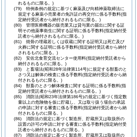
れるものに限る。)
(79)
特例条例の規定に基づく麻薬及び向精神薬取締法に
規定する麻薬小売業者の免許証の再交付に係る手数料
(指
定納付受託者から納付されるものに限る。)
(80)
管理医療機器の販売業又は貸与業の届出に関する証
明その他薬事衛生に関する証明に係る手数料
(指定納付受
託者から納付されるものに限る。)
(81)
焼骨の埋蔵若しくは収蔵に関する証明又は死亡及び
火葬に関する証明に係る手数料
(指定納付受託者から納付
されるものに限る。)
(82)
安佐北食育交流センター使用料
(指定納付受託者から
納付されるものに限る。)
(83)
と畜場法
(昭和28年法律第114号)
に規定する獣畜のと
さつ又は解体の検査に係る手数料
(指定納付受託者から納
付されるものに限る。)
(84)
獣畜のとさつ解体検査に関する証明に係る手数料
(指
定納付受託者から納付されるものに限る。)
(85)
消防法
(昭和23年法律第186号)
の規定に基づく指定数
量以上の危険物を仮に貯蔵し、又は取り扱う場合の承認
の申請に対する審査に係る手数料
(指定納付受託者から納
付されるものに限る。)
(86)
消防法の規定に基づく製造所、貯蔵所又は取扱所の
設置の許可の申請に対する審査に係る手数料
(指定納付受
託者から納付されるものに限る。)
(87)
消防法の規定に基づく製造所、貯蔵所又は取扱所の