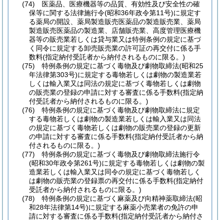
(74)
医薬品、医療機器等の品質、有効性及び安全性の確
保等に関する法律施行令
(昭和36年政令第11号)
に規定す
る薬局の開設、薬局製造販売医薬品の製造販売業、薬局
製造販売医薬品の製造業、店舗販売業、高度管理医療機
器等の販売業若しくは貸与業又は特例条例の規定に基づ
く同令に規定する卸売販売業の許可証の再交付に係る手
数料
(指定納付受託者から納付されるものに限る。)
(75)
特例条例の規定に基づく毒物及び劇物取締法
(昭和25
年法律第303号)
に規定する毒物若しくは劇物の製造業若
しくは輸入業又は同法の規定に基づく毒物若しくは劇物
の販売業の登録の申請に対する審査に係る手数料
(指定納
付受託者から納付されるものに限る。)
(76)
特例条例の規定に基づく毒物及び劇物取締法に規定
する毒物若しくは劇物の製造業若しくは輸入業又は同法
の規定に基づく毒物若しくは劇物の販売業の登録の更新
の申請に対する審査に係る手数料
(指定納付受託者から納
付されるものに限る。)
(77)
特例条例の規定に基づく毒物及び劇物取締法施行令
(昭和30年政令第261号)
に規定する毒物若しくは劇物の製
造業若しくは輸入業又は同令の規定に基づく毒物若しく
は劇物の販売業の登録票の再交付に係る手数料
(指定納付
受託者から納付されるものに限る。)
(78)
特例条例の規定に基づく麻薬及び向精神薬取締法
(昭
和28年法律第14号)
に規定する麻薬小売業者の免許の申
請に対する審査に係る手数料
(指定納付受託者から納付さ