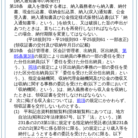
(納入通知書等の再発行)
第18条
歳入を徴収する者は、納入義務者から納入書、納付
書、現金払込書、収納金払込票、納入
(戻入)
通知書、公金
受入書、納入通知書及び公金指定様式振替払込書
(以下「納
入通知書等」という。)
を紛失し、又は破損した旨の申出が
あつたときは、直ちにこれを再発行しなければならない。
この場合、納付期限を変更してはならない。
(平18規則70・平19規則93・平25規則61・一部改正)
(領収証書の交付及び収納年月日の記載)
第19条
会計管理者、区会計管理者、出納員、区出納員、
第
85条第3項
の規定により出納員の事務の一部の委任を受け
た分任出納員
(以下「委任を受けた分任出納員」とい
う。)
、
同項
の規定により区出納員の事務の一部の委任を受
けた区分任出納員
(以下「委任を受けた区分任出納員」とい
う。)
、指定金融機関、収納代理金融機関及び公金の徴収又
は収納に関する事務の委託を受けた者
(以下この章において
「収納機関」という。)
は、納入義務者から収入金を収納し
たときは、領収証書を交付しなければならない。
2
次に掲げる収入金については、
前項
の規定にかかわらず、
領収証書を交付しないものとする。
(1)
平和記念資料館観覧料
(団体観覧料にあつては、地方
自治法
(昭和22年法律第67号。以下「法」という。)
第
231条の2の3第1項に規定する指定納付受託者
(法第231条
の2の2
(第2号に係る部分に限る。)
の規定により歳入等を
納付しようとする者の委託を受けたものに限る。以下