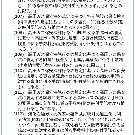
及びその容器の検査
(特例条例の規定に基づくものを含
む。)
に係る手数料
(指定納付受託者から納付されるもの
に限る。)
(107)
高圧ガス保安法の規定に基づく特定施設の保安検査
(特例条例の規定に基づくものを含む。)
に係る手数料
(指
定納付受託者から納付されるものに限る。)
(108)
高圧ガス保安法施行令
(平成9年政令第20号)
の規定
に基づく高圧ガス保安法に規定する容器検査又は容器再
検査に係る手数料
(指定納付受託者から納付されるものに
限る。)
(109)
高圧ガス保安法施行令の規定に基づく高圧ガス保安
法に規定する附属品検査又は附属品再検査に係る手数料
(指定納付受託者から納付されるものに限る。)
(110)
高圧ガス保安法施行令の規定に基づく高圧ガス保安
法に規定する容器検査所の登録又は登録の更新の申請に
対する審査に係る手数料
(指定納付受託者から納付される
ものに限る。)
(111)
高圧ガス保安法施行令の規定に基づく高圧ガス保安
法に規定する容器に充てんする高圧ガスの種類又は圧力
の変更に係る刻印等に係る手数料
(指定納付受託者から納
付されるものに限る。)
(112)
液化石油ガスの保安の確保及び取引の適正化に関す
る法律
(昭和42年法律第149号。以下「液化石油ガス法」
という。)
の規定に基づく液化石油ガス販売事業に係る登
録の申請に対する審査に係る手数料
(指定納付受託者から