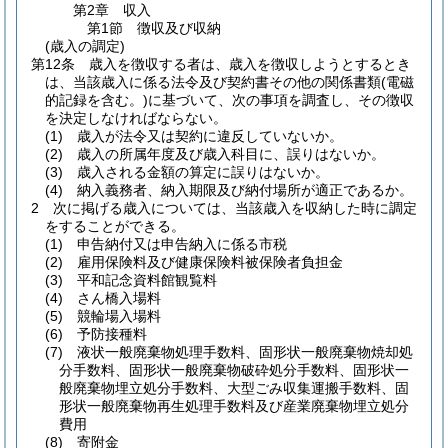
第2章
収入
第1節
徴収及び収納
(歳入の調定)
第12条
歳入を徴収する者は、歳入を徴収しようとするとき
は、当該歳入に係る法令及び契約書その他の関係書類
(電磁
的記録を含む。)
に基づいて、次の事項を調査し、その徴収
を決定しなければならない。
(1)
歳入が法令又は契約に違反していないか。
(2)
歳入の所属年度及び歳入科目に、誤りはないか。
(3)
歳入される金額の算定に誤りはないか。
(4)
納入義務者、納入期限及び納付場所が適正であるか。
2
次に掲げる歳入については、当該歳入を収納した時に調定
をすることができる。
(1)
申告納付又は申告納入に係る市税
(2)
雇用保険料及び健康保険料被保険者負担金
(3)
平和記念資料館観覧料
(4)
さん橋入場料
(5)
競輪場入場料
(6)
予防接種料
(7)
液状一般廃棄物処理手数料、固形状一般廃棄物焼却処
分手数料、固形状一般廃棄物破砕処分手数料、固形状一
般廃棄物埋立処分手数料、大型ごみ収集運搬手数料、固
形状一般廃棄物再生処理手数料及び産業廃棄物埋立処分
費用
(8)
寄附金