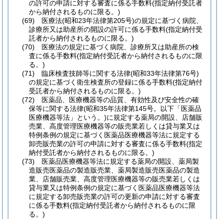
の許可の申請に対する審査に係る手数料
(指定納付受託者
から納付されるものに限る。)
(69)
医療法
(昭和23年法律第205号)
の規定に基づく病院、
診療所又は助産所の開設の許可に係る手数料
(指定納付受
託者から納付されるものに限る。)
(70)
医療法の規定に基づく病院、診療所又は助産所の検
査に係る手数料
(指定納付受託者から納付されるものに限
る。)
(71)
臨床検査技師等に関する法律
(昭和33年法律第76号)
の規定に基づく衛生検査所の登録に係る手数料
(指定納付
受託者から納付されるものに限る。)
(72)
医薬品、医療機器等の品質、有効性及び安全性の確
保等に関する法律
(昭和35年法律第145号。以下「医薬品
医療機器等法」という。)
に規定する薬局の開設、店舗販
売業、高度管理医療機器等の販売業若しくは貸与業又は
特例条例の規定に基づく医薬品医療機器等法に規定する
卸売販売業の許可の申請に対する審査に係る手数料
(指定
納付受託者から納付されるものに限る。)
(73)
医薬品医療機器等法に規定する薬局の開設、薬局製
造販売医薬品の製造販売業、薬局製造販売医薬品の製造
業、店舗販売業、高度管理医療機器等の販売業若しくは
貸与業又は特例条例の規定に基づく医薬品医療機器等法
に規定する卸売販売業の許可の更新の申請に対する審査
に係る手数料
(指定納付受託者から納付されるものに限
る。)