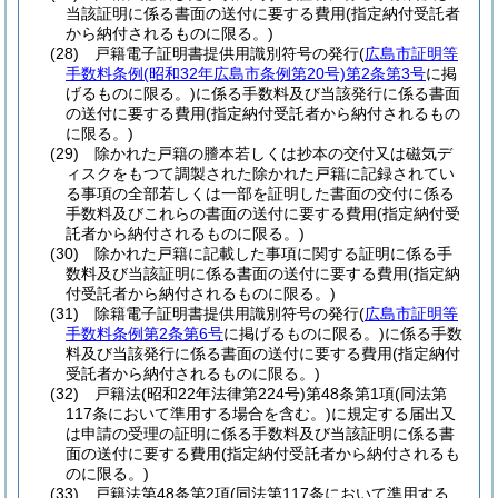
当該証明に係る書面の送付に要する費用
(指定納付受託者
から納付されるものに限る。)
(28)
戸籍電子証明書提供用識別符号の発行
(
広島市証明等
手数料条例
(昭和32年広島市条例第20号)
第2条第3号
に掲
げるものに限る。)
に係る手数料及び当該発行に係る書面
の送付に要する費用
(指定納付受託者から納付されるもの
に限る。)
(29)
除かれた戸籍の謄本若しくは抄本の交付又は磁気デ
ィスクをもつて調製された除かれた戸籍に記録されてい
る事項の全部若しくは一部を証明した書面の交付に係る
手数料及びこれらの書面の送付に要する費用
(指定納付受
託者から納付されるものに限る。)
(30)
除かれた戸籍に記載した事項に関する証明に係る手
数料及び当該証明に係る書面の送付に要する費用
(指定納
付受託者から納付されるものに限る。)
(31)
除籍電子証明書提供用識別符号の発行
(
広島市証明等
手数料条例第2条第6号
に掲げるものに限る。)
に係る手数
料及び当該発行に係る書面の送付に要する費用
(指定納付
受託者から納付されるものに限る。)
(32)
戸籍法
(昭和22年法律第224号)
第48条第1項
(同法第
117条において準用する場合を含む。)
に規定する届出又
は申請の受理の証明に係る手数料及び当該証明に係る書
面の送付に要する費用
(指定納付受託者から納付されるも
のに限る。)
(33)
戸籍法第48条第2項
(同法第117条において準用する