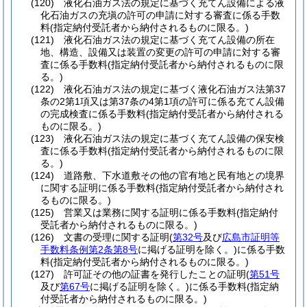
(120)
液化石油ガス法の規定に基づく充てん設備による液
化石油ガスの充塡の許可の申請に対する審査に係る手数
料
(指定納付受託者から納付されるものに限る。)
(121)
液化石油ガス法の規定に基づく充てん設備の所在
地、構造、設備又は装置の変更の許可の申請に対する審
査に係る手数料
(指定納付受託者から納付されるものに限
る。)
(122)
液化石油ガス法の規定に基づく液化石油ガス法第37
条の2第1項又は第37条の4第1項の許可に係る充てん設備
の完成検査に係る手数料
(指定納付受託者から納付される
ものに限る。)
(123)
液化石油ガス法の規定に基づく充てん設備の保安検
査に係る手数料
(指定納付受託者から納付されるものに限
る。)
(124)
道路敷、下水道敷その他の官有地と民有地との境界
に関する証明に係る手数料
(指定納付受託者から納付され
るものに限る。)
(125)
営業又は業務に関する証明に係る手数料
(指定納付
受託者から納付されるものに限る。)
(126)
文書の受理に関する証明
(
第32号
及び
広島市証明等
手数料条例第2条第8号
に掲げる証明を除く。)
に係る手数
料
(指定納付受託者から納付されるものに限る。)
(127)
許可証その他の証書を発行したことの証明
(
第51号
及び
第67号
に掲げる証明を除く。)
に係る手数料
(指定納
付受託者から納付されるものに限る。)