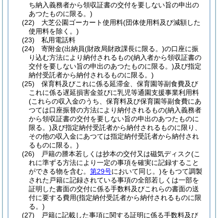
ち納入義務者から領収証書の交付を要しない旨の申出の
あつたものに限る。)
(22)
大芝公園ゴーカート使用料
(団体使用料及び減額した
使用料を除く。)
(23)
私用電話料
(24)
寄附金
(出納員
(財政局財政課長に限る。)
の口座に振
り込む方法により納付されるもの
(納入者から領収証書の
交付を要しない旨の申出のあつたものに限る。)
及び指定
納付受託者から納付されるものに限る。)
(25)
保育料及びこれに係る延滞金、保育園等副食費及び
これに係る遅延損害金並びに乳児等通園支援事業利用料
(これらの収入金のうち、保育料及び保育園等副食費にあ
つては口座振替の方法により納付されるもの
(納入義務者
から領収証書の交付を要しない旨の申出のあつたものに
限る。)
及び指定納付受託者から納付されるものに限り、
その他の収入金にあつては指定納付受託者から納付され
るものに限る。)
(26)
戸籍の謄本若しくは抄本の交付又は磁気ディスク
(こ
れに準ずる方法により一定の事項を確実に記録すること
ができる物を含む。
第29号
において同じ。)
をもつて調製
された戸籍に記録されている事項の全部若しくは一部を
証明した書面の交付に係る手数料及びこれらの書面の送
付に要する費用
(指定納付受託者から納付されるものに限
る。)
(27)
戸籍に記載した事項に関する証明に係る手数料及び