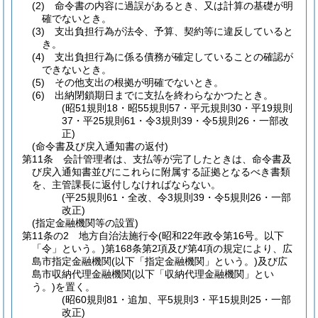
(2)
命令書の内容に過誤があるとき、又は計算の基礎が明
確でないとき。
(3)
支出負担行為が法令、予算、契約等に違反していると
き。
(4)
支出負担行為に係る債務が確定していることの確認が
できないとき。
(5)
その他支出の根拠が明確でないとき。
(6)
出納閉鎖期日までに支払を終わらなかつたとき。
(昭51規則18・昭55規則57・平元規則30・平19規則
37・平25規則61・令3規則39・令5規則26・一部改
正)
(命令書及び戻入通知書の返付)
第11条
会計管理者は、支払等が完了したときは、命令書及
び戻入通知書並びにこれらに附属する証拠となるべき書類
を、主管課長に返付しなければならない。
(平25規則61・全改、令3規則39・令5規則26・一部
改正)
(指定金融機関等の設置)
第11条の2
地方自治法施行令
(昭和22年政令第16号。以下
「令」という。)
第168条第2項及び第4項の規定により、広
島市指定金融機関
(以下「指定金融機関」という。)
及び広
島市収納代理金融機関
(以下「収納代理金融機関」とい
う。)
を置く。
(昭60規則81・追加、平5規則3・平15規則25・一部
改正)