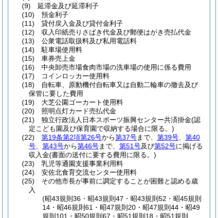
(9)
延滞金及び延滞利子
(10)
預金利子
(11)
貸付戻入金及び貸付金利子
(12)
収入印紙売りさばき代金及び郵便はがき売払代金
(13)
公衆電話取扱料及び私用電話料
(14)
駐車場使用料
(15)
車券売上金
(16)
中央卸売市場食肉市場の洗車場の使用に係る費用
(17)
コインロッカー使用料
(18)
自転車、原動機付自転車又は自動二輪車の撤去及び
保管に要した費用
(19)
大芝公園ゴーカート使用料
(20)
照明点灯カード売払代金
(21)
独立行政法人日本スポーツ振興センター共済掛金
(認
定こども園及び保育園で収納する場合に限る。)
(22)
第19条第2項第26号
から
第37号
まで、
第39号
、
第40
号
、
第43号
から
第46号
まで、
第51号
及び
第52号
に掲げる
収入金
(書面の送付に要する費用に限る。)
(23)
乳児等通園支援事業利用料
(24)
安佐北食育交流センター使用料
(25)
その他市長が事前に調定することが困難と認める歳
入
(昭43規則36・昭43規則47・昭43規則52・昭45規則
14・昭46規則61・昭47規則20・昭47規則44・昭49
規則101・昭50規則67・昭51規則18・昭51規則