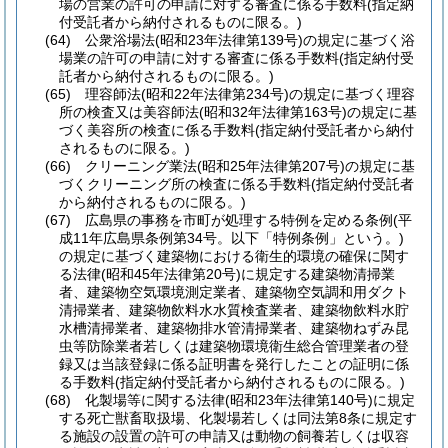
場の営業の許可の申請に対する審査に係る手数料
(指定納
付受託者から納付されるものに限る。)
(64)
公衆浴場法
(昭和23年法律第139号)
の規定に基づく浴
場業の許可の申請に対する審査に係る手数料
(指定納付受
託者から納付されるものに限る。)
(65)
理容師法
(昭和22年法律第234号)
の規定に基づく理容
所の検査又は美容師法
(昭和32年法律第163号)
の規定に基
づく美容所の検査に係る手数料
(指定納付受託者から納付
されるものに限る。)
(66)
クリーニング業法
(昭和25年法律第207号)
の規定に基
づくクリーニング所の検査に係る手数料
(指定納付受託者
から納付されるものに限る。)
(67)
広島県の事務を市町が処理する特例を定める条例
(平
成11年広島県条例第34号。以下「特例条例」という。)
の規定に基づく建築物における衛生的環境の確保に関す
る法律
(昭和45年法律第20号)
に規定する建築物清掃業
者、建築物空気環境測定業者、建築物空気調和用ダクト
清掃業者、建築物飲料水水質検査業者、建築物飲料水貯
水槽清掃業者、建築物排水管清掃業者、建築物ねずみ昆
虫等防除業者若しくは建築物環境衛生総合管理業者の登
録又は当該登録に係る証明書を発行したことの証明に係
る手数料
(指定納付受託者から納付されるものに限る。)
(68)
化製場等に関する法律
(昭和23年法律第140号)
に規定
する死亡獣畜取扱場、化製場若しくは同法第8条に規定す
る施設の設置の許可の申請又は動物の飼養若しくは収容