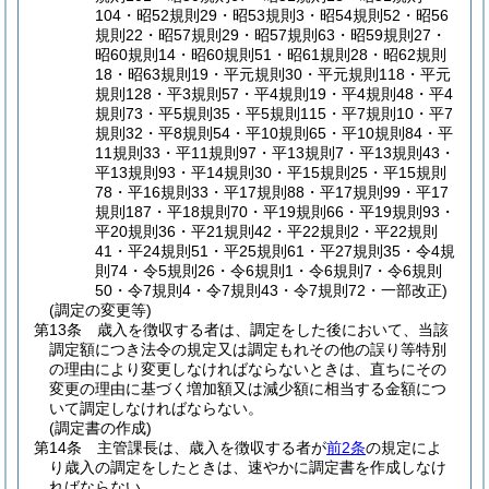
104・昭52規則29・昭53規則3・昭54規則52・昭56
規則22・昭57規則29・昭57規則63・昭59規則27・
昭60規則14・昭60規則51・昭61規則28・昭62規則
18・昭63規則19・平元規則30・平元規則118・平元
規則128・平3規則57・平4規則19・平4規則48・平4
規則73・平5規則35・平5規則115・平7規則10・平7
規則32・平8規則54・平10規則65・平10規則84・平
11規則33・平11規則97・平13規則7・平13規則43・
平13規則93・平14規則30・平15規則25・平15規則
78・平16規則33・平17規則88・平17規則99・平17
規則187・平18規則70・平19規則66・平19規則93・
平20規則36・平21規則42・平22規則2・平22規則
41・平24規則51・平25規則61・平27規則35・令4規
則74・令5規則26・令6規則1・令6規則7・令6規則
50・令7規則4・令7規則43・令7規則72・一部改正)
(調定の変更等)
第13条
歳入を徴収する者は、調定をした後において、当該
調定額につき法令の規定又は調定もれその他の誤り等特別
の理由により変更しなければならないときは、直ちにその
変更の理由に基づく増加額又は減少額に相当する金額につ
いて調定しなければならない。
(調定書の作成)
第14条
主管課長は、歳入を徴収する者が
前2条
の規定によ
り歳入の調定をしたときは、速やかに調定書を作成しなけ
ればならない。