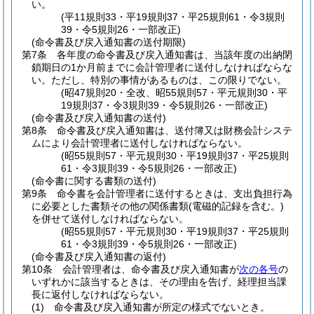
い。
(平11規則33・平19規則37・平25規則61・令3規則
39・令5規則26・一部改正)
(命令書及び戻入通知書の送付期限)
第7条
各年度の命令書及び戻入通知書は、当該年度の出納閉
鎖期日の1か月前までに会計管理者に送付しなければならな
い。
ただし、特別の事情があるものは、この限りでない。
(昭47規則20・全改、昭55規則57・平元規則30・平
19規則37・令3規則39・令5規則26・一部改正)
(命令書及び戻入通知書の送付)
第8条
命令書及び戻入通知書は、送付簿又は財務会計システ
ムにより会計管理者に送付しなければならない。
(昭55規則57・平元規則30・平19規則37・平25規則
61・令3規則39・令5規則26・一部改正)
(命令書に関する書類の送付)
第9条
命令書を会計管理者に送付するときは、支出負担行為
に必要とした書類その他の関係書類
(電磁的記録を含む。)
を併せて送付しなければならない。
(昭55規則57・平元規則30・平19規則37・平25規則
61・令3規則39・令5規則26・一部改正)
(命令書及び戻入通知書の返付)
第10条
会計管理者は、命令書及び戻入通知書が
次の各号
の
いずれかに該当するときは、その理由を告げ、経理担当課
長に返付しなければならない。
(1)
命令書及び戻入通知書が所定の様式でないとき。