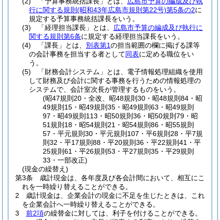
(2)
「予算事務統括課長」とは、
広島市予算の編成及び執
行に関する規則
(昭和43年広島市規則第22号)
第5条の2
に
規定する予算事務統括課長をいう。
(3)
「経理担当課長」とは、
広島市予算の編成及び執行に
関する規則第6条
に規定する経理担当課長をいう。
(4)
「課長」とは、
別表第1
の担当範囲の欄に掲げる課等
の会計事務を担当する者として
同表
に定める職位をい
う。
(5)
「財務会計システム」とは、電子情報処理組織を使用
して財務及び会計に関する事務を行うための情報処理の
システムで、会計室次長が管理するものをいう。
(昭47規則20・全改、昭48規則30・昭48規則84・昭
49規則15・昭49規則35・昭49規則63・昭49規則
97・昭49規則113・昭50規則36・昭50規則79・昭
51規則18・昭54規則21・昭54規則86・昭55規則
57・平元規則30・平元規則107・平6規則28・平7規
則32・平17規則88・平20規則36・平22規則41・平
25規則61・平26規則53・平27規則35・平29規則
33・一部改正)
(現金の繰替え)
第3条
歳計現金は、各年度及び各会計間において、相互にこ
れを一時繰り替えることができる。
2
歳計現金は、企業会計の現金に不足を生じたときは、これ
を企業会計へ一時繰り替えることができる。
3
前2項
の繰替金に対しては、利子を付けることができる。