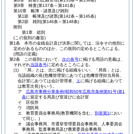
第8章
財産の記録管理
(第133条～第136条)
第9章
検査
(第137条～第141条)
第10章
帳簿・諸票及び雑則
第1節
帳簿及び諸票
(第142条～第145条)
第2節
雑則
(第146条～第148条)
附則
第1章
総則
(この規則の趣旨)
第1条
本市の金銭会計及び決算に関しては、法令その他別に
定めがあるもののほか、この規則の定めるところによる。
(用語の定義)
第2条
この規則において、
次の各号
に掲げる用語の意義は、
それぞれ
当該各号
に定めるところによる。
(1)
「局」とは、次に掲げる組織をいい、「局長」とは、
当該組織の長
(危機管理室にあつては危機管理担当局長、
会計室にあつては会計管理者、
エ
に掲げる組織にあつて
は教育次長)
をいう。
ア
広島市事務分掌条例
(昭和50年広島市条例第81号)
第1
条
に規定する局及び室並びに会計室
イ
区役所
ウ
消防局
エ
教育委員会事務局
(教育機関を含む。
別表第1
におい
て同じ。)
オ
議会事務局、市選挙管理委員会事務局、人事委員会
事務局、監査事務局及び農業委員会事務局