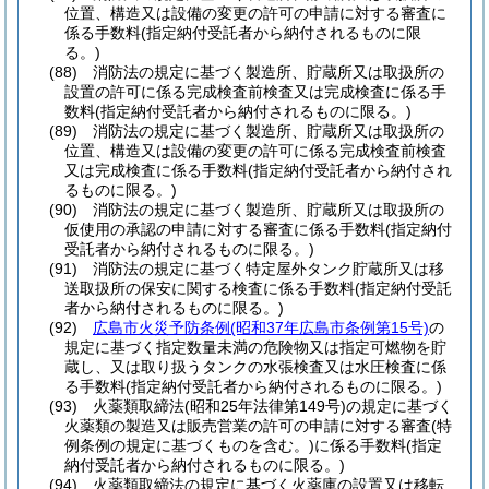
位置、構造又は設備の変更の許可の申請に対する審査に
係る手数料
(指定納付受託者から納付されるものに限
る。)
(88)
消防法の規定に基づく製造所、貯蔵所又は取扱所の
設置の許可に係る完成検査前検査又は完成検査に係る手
数料
(指定納付受託者から納付されるものに限る。)
(89)
消防法の規定に基づく製造所、貯蔵所又は取扱所の
位置、構造又は設備の変更の許可に係る完成検査前検査
又は完成検査に係る手数料
(指定納付受託者から納付され
るものに限る。)
(90)
消防法の規定に基づく製造所、貯蔵所又は取扱所の
仮使用の承認の申請に対する審査に係る手数料
(指定納付
受託者から納付されるものに限る。)
(91)
消防法の規定に基づく特定屋外タンク貯蔵所又は移
送取扱所の保安に関する検査に係る手数料
(指定納付受託
者から納付されるものに限る。)
(92)
広島市火災予防条例
(昭和37年広島市条例第15号)
の
規定に基づく指定数量未満の危険物又は指定可燃物を貯
蔵し、又は取り扱うタンクの水張検査又は水圧検査に係
る手数料
(指定納付受託者から納付されるものに限る。)
(93)
火薬類取締法
(昭和25年法律第149号)
の規定に基づく
火薬類の製造又は販売営業の許可の申請に対する審査
(特
例条例の規定に基づくものを含む。)
に係る手数料
(指定
納付受託者から納付されるものに限る。)
(94)
火薬類取締法の規定に基づく火薬庫の設置又は移転