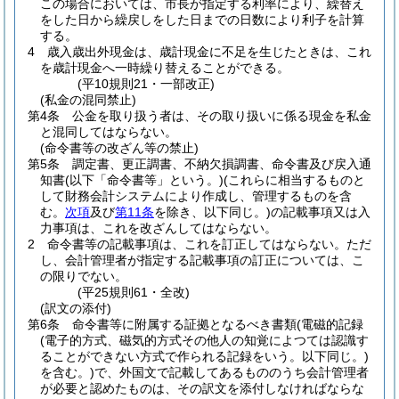
この場合においては、市長が指定する利率により、繰替え
をした日から繰戻しをした日までの日数により利子を計算
する。
4
歳入歳出外現金は、歳計現金に不足を生じたときは、これ
を歳計現金へ一時繰り替えることができる。
(平10規則21・一部改正)
(私金の混同禁止)
第4条
公金を取り扱う者は、その取り扱いに係る現金を私金
と混同してはならない。
(命令書等の改ざん等の禁止)
第5条
調定書、更正調書、不納欠損調書、命令書及び戻入通
知書
(以下「命令書等」という。)
(これらに相当するものと
して財務会計システムにより作成し、管理するものを含
む。
次項
及び
第11条
を除き、以下同じ。)
の記載事項又は入
力事項は、これを改ざんしてはならない。
2
命令書等の記載事項は、これを訂正してはならない。
ただ
し、会計管理者が指定する記載事項の訂正については、こ
の限りでない。
(平25規則61・全改)
(訳文の添付)
第6条
命令書等に附属する証拠となるべき書類
(電磁的記録
(電子的方式、磁気的方式その他人の知覚によつては認識す
ることができない方式で作られる記録をいう。以下同じ。)
を含む。)
で、外国文で記載してあるもののうち会計管理者
が必要と認めたものは、その訳文を添付しなければならな