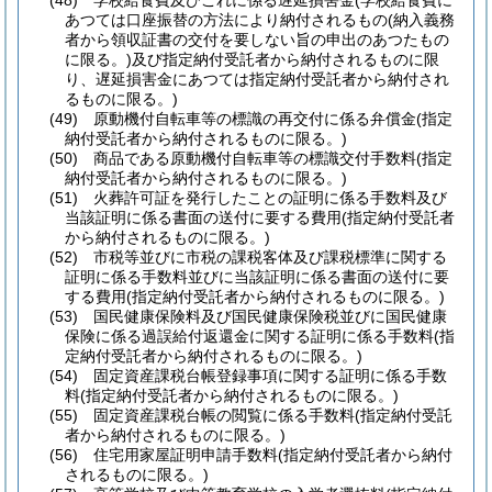
(48)
学校給食費及びこれに係る遅延損害金
(学校給食費に
あつては口座振替の方法により納付されるもの
(納入義務
者から領収証書の交付を要しない旨の申出のあつたもの
に限る。)
及び指定納付受託者から納付されるものに限
り、遅延損害金にあつては指定納付受託者から納付され
るものに限る。)
(49)
原動機付自転車等の標識の再交付に係る弁償金
(指定
納付受託者から納付されるものに限る。)
(50)
商品である原動機付自転車等の標識交付手数料
(指定
納付受託者から納付されるものに限る。)
(51)
火葬許可証を発行したことの証明に係る手数料及び
当該証明に係る書面の送付に要する費用
(指定納付受託者
から納付されるものに限る。)
(52)
市税等並びに市税の課税客体及び課税標準に関する
証明に係る手数料並びに当該証明に係る書面の送付に要
する費用
(指定納付受託者から納付されるものに限る。)
(53)
国民健康保険料及び国民健康保険税並びに国民健康
保険に係る過誤給付返還金に関する証明に係る手数料
(指
定納付受託者から納付されるものに限る。)
(54)
固定資産課税台帳登録事項に関する証明に係る手数
料
(指定納付受託者から納付されるものに限る。)
(55)
固定資産課税台帳の閲覧に係る手数料
(指定納付受託
者から納付されるものに限る。)
(56)
住宅用家屋証明申請手数料
(指定納付受託者から納付
されるものに限る。)