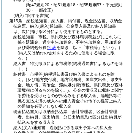
(昭47規則20・昭51規則18・昭55規則57・平元規則
30・一部改正)
(納入に関する書類)
第15条
納税通知書、納入書、納付書、現金払込書、収納金
払込票、納入
(戻入)
通知書、公金受入書及び納入通知書
は、次に掲げる区分により使用するものとする。
納税通知書 市税、県民税及び森林環境税並びにこれらに
係る延滞金、過少申告加算金、不申告加算金、重加算金
及び滞納処分費
(
別表
を除き、以下「市税等」という。)
(納入又は納付の告知をするために使用する場合に限
る。)
納入書 特別徴収による市税等
(納税通知書によるものを除
く。)
納付書 市税等
(納税通知書及び納入書によるものを除
く。)
及び地方交付税、地方譲与税、国庫支出金、県支出
金、地方債、寄附金、滞納処分費
(市税、県民税及び森林
環境税に係るものを除く。)
、公金の徴収又は収納に関す
る委託を受けたものが払込みをする収入金、隔地払等に
係る支払未済の歳入への組入資金その他その性質上納入
の通知を必要としない収入金
現金払込書又は収納金払込票 会計管理者、区会計管理
者、出納員、区出納員、分任出納員又は区分任出納員が
払込みをする収入金
納入
(戻入)
通知書 過誤払に係る歳出予算への戻入金