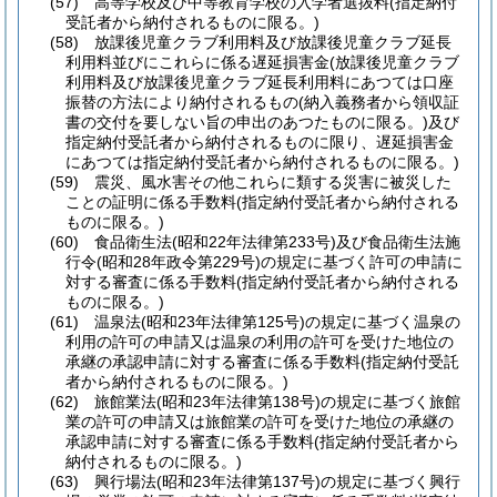
(57)
高等学校及び中等教育学校の入学者選抜料
(指定納付
受託者から納付されるものに限る。)
(58)
放課後児童クラブ利用料及び放課後児童クラブ延長
利用料並びにこれらに係る遅延損害金
(放課後児童クラブ
利用料及び放課後児童クラブ延長利用料にあつては口座
振替の方法により納付されるもの
(納入義務者から領収証
書の交付を要しない旨の申出のあつたものに限る。)
及び
指定納付受託者から納付されるものに限り、遅延損害金
にあつては指定納付受託者から納付されるものに限る。)
(59)
震災、風水害その他これらに類する災害に被災した
ことの証明に係る手数料
(指定納付受託者から納付される
ものに限る。)
(60)
食品衛生法
(昭和22年法律第233号)
及び食品衛生法施
行令
(昭和28年政令第229号)
の規定に基づく許可の申請に
対する審査に係る手数料
(指定納付受託者から納付される
ものに限る。)
(61)
温泉法
(昭和23年法律第125号)
の規定に基づく温泉の
利用の許可の申請又は温泉の利用の許可を受けた地位の
承継の承認申請に対する審査に係る手数料
(指定納付受託
者から納付されるものに限る。)
(62)
旅館業法
(昭和23年法律第138号)
の規定に基づく旅館
業の許可の申請又は旅館業の許可を受けた地位の承継の
承認申請に対する審査に係る手数料
(指定納付受託者から
納付されるものに限る。)
(63)
興行場法
(昭和23年法律第137号)
の規定に基づく興行