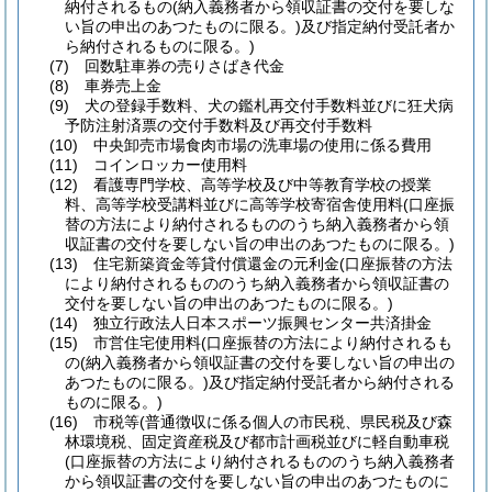
納付されるもの
(納入義務者から領収証書の交付を要しな
い旨の申出のあつたものに限る。)
及び指定納付受託者か
ら納付されるものに限る。)
(7)
回数駐車券の売りさばき代金
(8)
車券売上金
(9)
犬の登録手数料、犬の鑑札再交付手数料並びに狂犬病
予防注射済票の交付手数料及び再交付手数料
(10)
中央卸売市場食肉市場の洗車場の使用に係る費用
(11)
コインロッカー使用料
(12)
看護専門学校、高等学校及び中等教育学校の授業
料、高等学校受講料並びに高等学校寄宿舎使用料
(口座振
替の方法により納付されるもののうち納入義務者から領
収証書の交付を要しない旨の申出のあつたものに限る。)
(13)
住宅新築資金等貸付償還金の元利金
(口座振替の方法
により納付されるもののうち納入義務者から領収証書の
交付を要しない旨の申出のあつたものに限る。)
(14)
独立行政法人日本スポーツ振興センター共済掛金
(15)
市営住宅使用料
(口座振替の方法により納付されるも
の
(納入義務者から領収証書の交付を要しない旨の申出の
あつたものに限る。)
及び指定納付受託者から納付される
ものに限る。)
(16)
市税等
(普通徴収に係る個人の市民税、県民税及び森
林環境税、固定資産税及び都市計画税並びに軽自動車税
(口座振替の方法により納付されるもののうち納入義務者
から領収証書の交付を要しない旨の申出のあつたものに