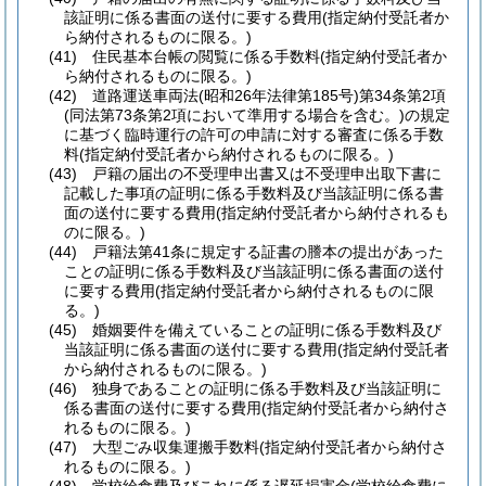
該証明に係る書面の送付に要する費用
(指定納付受託者か
ら納付されるものに限る。)
(41)
住民基本台帳の閲覧に係る手数料
(指定納付受託者か
ら納付されるものに限る。)
(42)
道路運送車両法
(昭和26年法律第185号)
第34条第2項
(同法第73条第2項において準用する場合を含む。)
の規定
に基づく臨時運行の許可の申請に対する審査に係る手数
料
(指定納付受託者から納付されるものに限る。)
(43)
戸籍の届出の不受理申出書又は不受理申出取下書に
記載した事項の証明に係る手数料及び当該証明に係る書
面の送付に要する費用
(指定納付受託者から納付されるも
のに限る。)
(44)
戸籍法第41条に規定する証書の謄本の提出があった
ことの証明に係る手数料及び当該証明に係る書面の送付
に要する費用
(指定納付受託者から納付されるものに限
る。)
(45)
婚姻要件を備えていることの証明に係る手数料及び
当該証明に係る書面の送付に要する費用
(指定納付受託者
から納付されるものに限る。)
(46)
独身であることの証明に係る手数料及び当該証明に
係る書面の送付に要する費用
(指定納付受託者から納付さ
れるものに限る。)
(47)
大型ごみ収集運搬手数料
(指定納付受託者から納付さ
れるものに限る。)