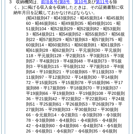
3
収納機関は、
前項各号
(
第8号
、
第10号
及び
第11号
を除
く。)
に掲げる収入金を収納したときは、その証拠書類に収
納年月日を記載しておかなければならない。
(昭43規則47・昭43規則52・昭45規則14・昭45規則
60・昭46規則61・昭49規則35・昭49規則101・昭
51規則104・昭52規則29・昭52規則82・昭53規則
3・昭54規則21・昭54規則52・昭55規則57・昭56規
則22・昭57規則29・昭57規則63・昭57規則75・昭
60規則14・昭60規則51・昭60規則81・昭61規則5・
昭61規則28・昭62規則71・平元規則30・平元規則
118・平元規則128・平2規則15・平3規則15・平3規
則57・平4規則19・平4規則48・平4規則73・平5規
則3・平5規則115・平5規則132・平7規則10・平8規
則54・平10規則21・平10規則65・平11規則33・平
11規則97・平12規則32・平14規則30・平14規則
72・平15規則25・平15規則78・平15規則96・平17
規則88・平17規則99・平18規則70・平19規則37・
平19規則66・平19規則93・平19規則108・平20規則
36・平21規則42・平22規則2・平22規則41・平24規
則51・平25規則61・平26規則53・平26規則79・平
27規則35・平29規則33・平30規則32・平30規則
66・令元規則14・令2規則1・令3規則39・令3規則
78・令3規則88・令4規則1・令4規則5・令4規則
42・令4規則60・令4規則66・令4規則74・令5規則
26・令6規則1・令6規則7・令6規則35・令6規則