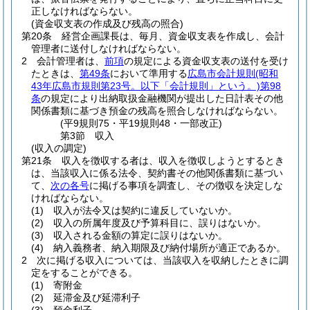
正しなければならない。
(資金収支表の作成及び残高の照合)
第20条
経営企画課長は、毎月、資金収支表を作成し、会計
管理者に送付しなければならない。
2
会計管理者は、
前項
の規定による資金収支表の送付を受け
たときは、
第49条
において準用する
広島市会計規則
(昭和
43年広島市規則第23号。以下「会計規則」という。)
第98
条
の規定により出納取扱金融機関が提出した日計表その他
関係書類に基づき預金の残高を照合しなければならない。
(平9規則75・平19規則48・一部改正)
第3節
収入
(収入の調定)
第21条
収入を徴収する者は、収入を徴収しようとするとき
は、当該収入に係る法令、契約書その他関係書類に基づい
て、
次の各号
に掲げる事項を調査し、その徴収を決定しな
ければならない。
(1)
収入が法令又は契約に違反していないか。
(2)
収入の所属年度及び予算科目に、誤りはないか。
(3)
収入される金額の算定に誤りはないか。
(4)
納入義務者、納入期限及び納付場所が適正であるか。
2
次に掲げる収入については、当該収入を収納したときに調
定をすることができる。
(1)
寄附金
(2)
延滞金及び延滞利子