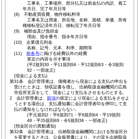
工事名、工事場所、部分払又は前金払の内訳、着工
年月日、完了年月日等
(8)
不動産買収費、物件移転料等
工事名又は用途、所在地、名称、面積、単価、所有
権移転登記済年月日、移転完了年月日等
(9)
補助金及び負担金
理由、指令番号、指令年月日等
(10)
企業債元利金
名称、記号、元本、利率、期間等
(11)
前各号
に掲げる経費以外の経費
算定の内容を示す事項
(平2規則30・平11規則56・平12規則63・令3規則
92・一部改正)
(現金による支払)
第31条
会計管理者は、債権者から現金による支払の申出を
受けたときは、領収証書を徴し、出納取扱金融機関の広島
市役所支店をして、現金により支払をさせるものとする。
2
会計管理者は、
前項
の規定により現金による支払をさせよ
うとする場合は、支払通知書に会計管理者印を押印して支
払の通知をしなければならない。
(平元規則2・平6規則71・平8規則64・平19規則
48・平25規則69・令5規則36・一部改正)
(預金区分の異動通知)
第32条
会計管理者は、出納取扱金融機関における預金区分
を変更するときは、公金振替書により、その旨を出納取扱