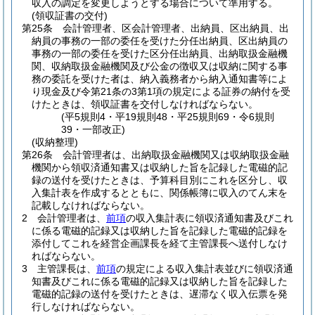
収入の調定を変更しようとする場合について準用する。
(領収証書の交付)
第25条
会計管理者、区会計管理者、出納員、区出納員、出
納員の事務の一部の委任を受けた分任出納員、区出納員の
事務の一部の委任を受けた区分任出納員、出納取扱金融機
関、収納取扱金融機関及び公金の徴収又は収納に関する事
務の委託を受けた者は、納入義務者から納入通知書等によ
り現金及び令第21条の3第1項の規定による証券の納付を受
けたときは、領収証書を交付しなければならない。
(平5規則4・平19規則48・平25規則69・令6規則
39・一部改正)
(収納整理)
第26条
会計管理者は、出納取扱金融機関又は収納取扱金融
機関から領収済通知書又は収納した旨を記録した電磁的記
録の送付を受けたときは、予算科目別にこれを区分し、収
入集計表を作成するとともに、関係帳簿に収入のてん末を
記載しなければならない。
2
会計管理者は、
前項
の収入集計表に領収済通知書及びこれ
に係る電磁的記録又は収納した旨を記録した電磁的記録を
添付してこれを経営企画課長を経て主管課長へ送付しなけ
ればならない。
3
主管課長は、
前項
の規定による収入集計表並びに領収済通
知書及びこれに係る電磁的記録又は収納した旨を記録した
電磁的記録の送付を受けたときは、遅滞なく収入伝票を発
行しなければならない。