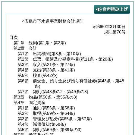
○広島市下水道事業財務会計規則
昭和60年3月30日
規則第76号
目次
第1章
総則
(第1条・第2条)
第2章
会計
第1節
出納機関
(第3条～第10条)
第2節
伝票、帳簿及び勘定科目
(第11条～第20条)
第3節
収入
(第21条～第27条)
第4節
支出
(第28条～第41条)
第5節
検査
(第42条)
第6節
前受金、預り金及び預り有価証券
(第43条～第48
条)
第7節
雑則
(第48条の2～第49条の3)
第3章
物品
(第50条～第55条の3)
第4章
固定資産
第1節
通則
(第56条～第58条)
第2節
取得
(第59条～第64条)
第3節
管理及び処分
(第65条～第67条)
第4節
減価償却
(第68条)
第5節
雑則
(第69条～第69条の3)