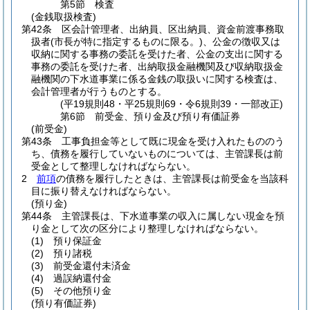
第5節
検査
(金銭取扱検査)
第42条
区会計管理者、出納員、区出納員、資金前渡事務取
扱者
(市長が特に指定するものに限る。)
、公金の徴収又は
収納に関する事務の委託を受けた者、公金の支出に関する
事務の委託を受けた者、出納取扱金融機関及び収納取扱金
融機関の下水道事業に係る金銭の取扱いに関する検査は、
会計管理者が行うものとする。
(平19規則48・平25規則69・令6規則39・一部改正)
第6節
前受金、預り金及び預り有価証券
(前受金)
第43条
工事負担金等として既に現金を受け入れたもののう
ち、債務を履行していないものについては、主管課長は前
受金として整理しなければならない。
2
前項
の債務を履行したときは、主管課長は前受金を当該科
目に振り替えなければならない。
(預り金)
第44条
主管課長は、下水道事業の収入に属しない現金を預
り金として次の区分により整理しなければならない。
(1)
預り保証金
(2)
預り諸税
(3)
前受金還付未済金
(4)
過誤納還付金
(5)
その他預り金
(預り有価証券)