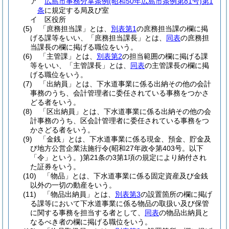
ア
広島市事務分掌条例
(昭和50年広島市条例第81号)
第1
条
に規定する局及び室
イ
区役所
(5)
「庶務担当課」とは、
別表第1
の庶務担当課の欄に掲
げる課等をいい、「庶務担当課長」とは、
同表
の庶務担
当課長の欄に掲げる職位をいう。
(6)
「主管課」とは、
別表第2
の担当範囲の欄に掲げる課
等をいい、「主管課長」とは、
同表
の主管課長の欄に掲
げる職位をいう。
(7)
「出納員」とは、下水道事業に係る出納その他の会計
事務のうち、会計管理者に委任されている事務をつかさ
どる者をいう。
(8)
「区出納員」とは、下水道事業に係る出納その他の会
計事務のうち、区会計管理者に委任されている事務をつ
かさどる者をいう。
(9)
「金銭」とは、下水道事業に係る現金、預金、貯金及
び地方公営企業法施行令
(昭和27年政令第403号。以下
「令」という。)
第21条の3第1項の規定により納付され
た証券をいう。
(10)
「物品」とは、下水道事業に係る固定資産及び金銭
以外の一切の動産をいう。
(11)
「物品出納員」とは、
別表第3
の設置箇所の欄に掲げ
る課等において下水道事業に係る物品の取扱い及び保管
に関する事務を担当する者として、
同表
の物品出納員と
なるべき者の欄に掲げる職位をいう。