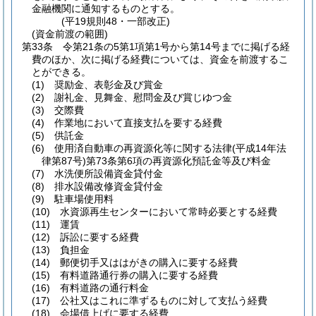
金融機関に通知するものとする。
(平19規則48・一部改正)
(資金前渡の範囲)
第33条
令第21条の5第1項第1号から第14号までに掲げる経
費のほか、次に掲げる経費については、資金を前渡するこ
とができる。
(1)
奨励金、表彰金及び賞金
(2)
謝礼金、見舞金、慰問金及び賞じゆつ金
(3)
交際費
(4)
作業地において直接支払を要する経費
(5)
供託金
(6)
使用済自動車の再資源化等に関する法律
(平成14年法
律第87号)
第73条第6項の再資源化預託金等及び料金
(7)
水洗便所設備資金貸付金
(8)
排水設備改修資金貸付金
(9)
駐車場使用料
(10)
水資源再生センターにおいて常時必要とする経費
(11)
運賃
(12)
訴訟に要する経費
(13)
負担金
(14)
郵便切手又ははがきの購入に要する経費
(15)
有料道路通行券の購入に要する経費
(16)
有料道路の通行料金
(17)
公社又はこれに準ずるものに対して支払う経費
(18)
会場借上げに要する経費