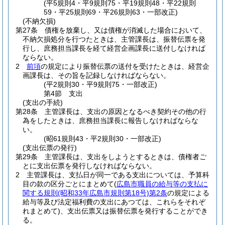
(平5規則4・平9規則75・平19規則48・平22規則
59・平25規則69・平26規則63・一部改正)
(不納欠損)
第27条
債権を放棄し、又は債権が消滅した場合において、
不納欠損処分を行つたときは、主管課長は、振替伝票を発
行し、庶務担当課長を経て経営企画課長に送付しなければ
ならない。
2
前項
の規定により振替伝票の送付を受けたときは、経営企
画課長は、その旨を記録しなければならない。
(平2規則30・平9規則75・一部改正)
第4節
支出
(支出の手続)
第28条
主管課長は、支出の原因となるべき契約その他の行
為をしたときは、庶務担当課長に報告しなければならな
い。
(昭61規則43・平2規則30・一部改正)
(支出伝票の発行)
第29条
主管課長は、支出をしようとするときは、債権者ご
とに支出伝票を発行しなければならない。
2
主管課長は、支払日が同一である支出については、予算科
目の款の区分ごとにまとめて
(
広島市職員の給与等の支払に
関する規則
(昭和33年広島市規則第18号)
第2条
の規定による
給与等及び法定福利費の支出にあつては、これらをそれぞ
れまとめて)
、支出伝票又は振替伝票を発行することができ
る。