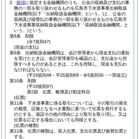
2
前項
に規定する金融機関のうち、公金の収納及び支払の事
務の一部を取り扱わせるものを広島市下水道事業出納取扱
金融機関
(以下「出納取扱金融機関」という。)
と、公金の
収納及び繰替払の事務の一部を取り扱わせるものを広島市
下水道事業収納取扱金融機関
(以下「収納取扱金融機関」と
いう。)
という。
第8条
削除
(令7規則47)
(現金の支払)
第9条
出納取扱金融機関は、会計管理者から現金支払の通知
を受けたときは、会計管理者印を確認の上、支払金から控
除すべきものがあるときは、これを控除し、現金を支払わ
なければならない。
(平19規則48・平25規則69・令5規則36・一部改正)
第10条
削除
(平19規則97)
第2節
伝票、帳簿及び勘定科目
(伝票)
第11条
下水道事業に係る取引については、その取引の発生
の都度、証拠となるべき書類に基づいて伝票を発行するも
のとする。
過誤その他の理由により取引を取り消し、又は
伝票を訂正する場合においても同様とする。
(伝票の種類)
第12条
伝票の種類は、収入伝票、支出伝票及び振替伝票と
する。