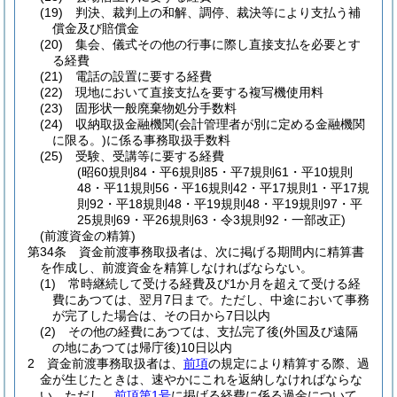
(19)
判決、裁判上の和解、調停、裁決等により支払う補
償金及び賠償金
(20)
集会、儀式その他の行事に際し直接支払を必要とす
る経費
(21)
電話の設置に要する経費
(22)
現地において直接支払を要する複写機使用料
(23)
固形状一般廃棄物処分手数料
(24)
収納取扱金融機関
(会計管理者が別に定める金融機関
に限る。)
に係る事務取扱手数料
(25)
受験、受講等に要する経費
(昭60規則84・平6規則85・平7規則61・平10規則
48・平11規則56・平16規則42・平17規則1・平17規
則92・平18規則48・平19規則48・平19規則97・平
25規則69・平26規則63・令3規則92・一部改正)
(前渡資金の精算)
第34条
資金前渡事務取扱者は、次に掲げる期間内に精算書
を作成し、前渡資金を精算しなければならない。
(1)
常時継続して受ける経費及び1か月を超えて受ける経
費にあつては、翌月7日まで。
ただし、中途において事務
が完了した場合は、その日から7日以内
(2)
その他の経費にあつては、支払完了後
(外国及び遠隔
の地にあつては帰庁後)
10日以内
2
資金前渡事務取扱者は、
前項
の規定により精算する際、過
金が生じたときは、速やかにこれを返納しなければならな
い。
ただし、
前項第1号
に掲げる経費に係る過金について