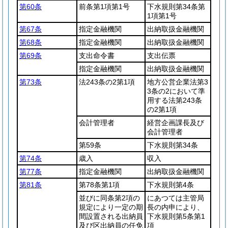
第60条
前条第1項第1号
下水規則第34条第
1項第1号
第67条
指定金融機関
出納取扱金融機関
第68条
指定金融機関
出納取扱金融機関
第69条
支出命令書
支出伝票
指定金融機関
出納取扱金融機関
第73条
法243条の2第1項
地方公営企業法第3
3条の2において準
用する法第243条
の2第1項
会計管理者
経営企画課長及び
会計管理者
第59条
下水規則第34条
第74条
歳入
収入
第77条
指定金融機関
出納取扱金融機関
第81条
第78条第1項
下水規則第4条
並びに同条第2項の
にあつては主管局
規定により一定の期
長の内申により、
間設置される出納員
下水規則第5条第1
及び区出納員の任免
項