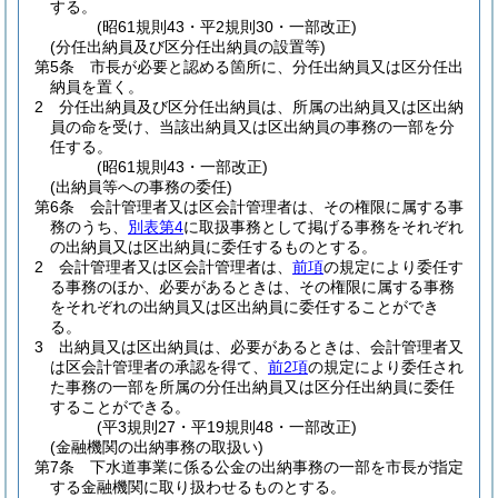
する。
(昭61規則43・平2規則30・一部改正)
(分任出納員及び区分任出納員の設置等)
第5条
市長が必要と認める箇所に、分任出納員又は区分任出
納員を置く。
2
分任出納員及び区分任出納員は、所属の出納員又は区出納
員の命を受け、当該出納員又は区出納員の事務の一部を分
任する。
(昭61規則43・一部改正)
(出納員等への事務の委任)
第6条
会計管理者又は区会計管理者は、その権限に属する事
務のうち、
別表第4
に取扱事務として掲げる事務をそれぞれ
の出納員又は区出納員に委任するものとする。
2
会計管理者又は区会計管理者は、
前項
の規定により委任す
る事務のほか、必要があるときは、その権限に属する事務
をそれぞれの出納員又は区出納員に委任することができ
る。
3
出納員又は区出納員は、必要があるときは、会計管理者又
は区会計管理者の承認を得て、
前2項
の規定により委任され
た事務の一部を所属の分任出納員又は区分任出納員に委任
することができる。
(平3規則27・平19規則48・一部改正)
(金融機関の出納事務の取扱い)
第7条
下水道事業に係る公金の出納事務の一部を市長が指定
する金融機関に取り扱わせるものとする。