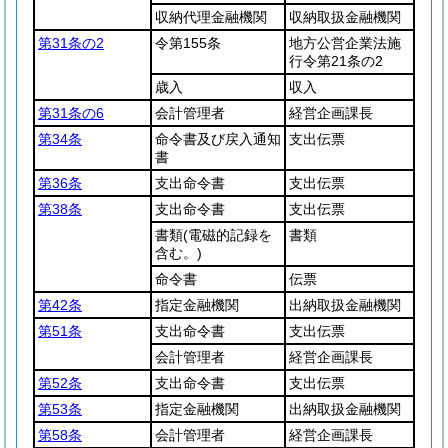
収納代理金融機関
収納取扱金融機関
第31条の2
令第155条
地方公営企業法施
行令第21条の2
歳入
収入
第31条の6
会計管理者
経営企画課長
第34条
命令書及び戻入通知
支出伝票
書
第36条
支出命令書
支出伝票
第38条
支出命令書
支出伝票
書類
(電磁的記録を
書類
含む。)
命令書
伝票
第42条
指定金融機関
出納取扱金融機関
第51条
支出命令書
支出伝票
会計管理者
経営企画課長
第52条
支出命令書
支出伝票
第53条
指定金融機関
出納取扱金融機関
第58条
会計管理者
経営企画課長