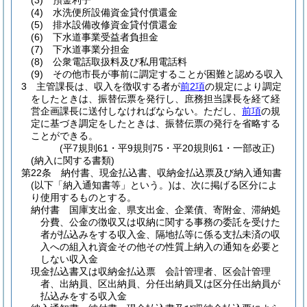
(3)
預金利子
(4)
水洗便所設備資金貸付償還金
(5)
排水設備改修資金貸付償還金
(6)
下水道事業受益者負担金
(7)
下水道事業分担金
(8)
公衆電話取扱料及び私用電話料
(9)
その他市長が事前に調定することが困難と認める収入
3
主管課長は、収入を徴収する者が
前2項
の規定により調定
をしたときは、振替伝票を発行し、庶務担当課長を経て経
営企画課長に送付しなければならない。
ただし、
前項
の規
定に基づき調定をしたときは、振替伝票の発行を省略する
ことができる。
(平7規則61・平9規則75・平20規則61・一部改正)
(納入に関する書類)
第22条
納付書、現金払込書、収納金払込票及び納入通知書
(以下「納入通知書等」という。)
は、次に掲げる区分によ
り使用するものとする。
納付書 国庫支出金、県支出金、企業債、寄附金、滞納処
分費、公金の徴収又は収納に関する事務の委託を受けた
者が払込みをする収入金、隔地払等に係る支払未済の収
入への組入れ資金その他その性質上納入の通知を必要と
しない収入金
現金払込書又は収納金払込票 会計管理者、区会計管理
者、出納員、区出納員、分任出納員又は区分任出納員が
払込みをする収入金