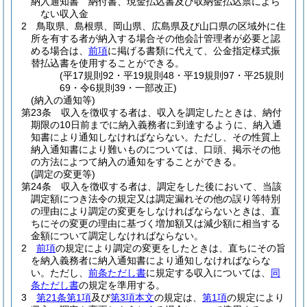
納入通知書 納付書、現金払込書及び収納金払込票によら
ない収入金
2
鳥取県、島根県、岡山県、広島県及び山口県の区域外に住
所を有する者が納入する場合その他会計管理者が必要と認
める場合は、
前項
に掲げる書類に代えて、公金指定様式振
替払込書を使用することができる。
(平17規則92・平19規則48・平19規則97・平25規則
69・令6規則39・一部改正)
(納入の通知等)
第23条
収入を徴収する者は、収入を調定したときは、納付
期限の10日前までに納入義務者に到達するように、納入通
知書により通知しなければならない。
ただし、その性質上
納入通知書により難いものについては、口頭、掲示その他
の方法によつて納入の通知をすることができる。
(調定の変更等)
第24条
収入を徴収する者は、調定をした後において、当該
調定額につき法令の規定又は調定漏れその他の誤り等特別
の理由により調定の変更をしなければならないときは、直
ちにその変更の理由に基づく増加額又は減少額に相当する
金額について調定しなければならない。
2
前項
の規定により調定の変更をしたときは、直ちにその旨
を納入義務者に納入通知書により通知しなければならな
い。
ただし、
前条ただし書
に規定する収入については、
同
条ただし書
の規定を準用する。
3
第21条第1項
及び
第3項本文
の規定は、
第1項
の規定により