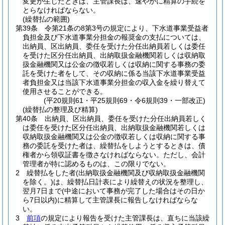
変更が生じたときは、主管課長は、速やかに精算の手続を
とらなければならない。
(繰替払の範囲)
第39条
令第21条の8第3号の規定により、下水道事業受益者
負担金及び下水道事業分担金の報奨金の支払については、
出納員、区出納員、委任を受けた分任出納員若しくは委任
を受けた区分任出納員、出納取扱金融機関若しくは収納取
扱金融機関又は公金の徴収若しくは収納に関する事務の委
託を受けた者をして、その収納に係る当該下水道事業受益
者負担金又は当該下水道事業分担金の収入金を繰り替えて
使用させることができる。
(平20規則61・平25規則69・令6規則39・一部改正)
(繰替払の整理及び精算)
第40条
出納員、区出納員、委任を受けた分任出納員若しく
は委任を受けた区分任出納員、出納取扱金融機関若しくは
収納取扱金融機関又は公金の徴収若しくは収納に関する事
務の委託を受けた者は、繰替払をしようとするときは、債
権者から領収証書を徴さなければならない。
ただし、会計
管理者が特に認めるものは、この限りでない。
2
繰替払をした者
(出納取扱金融機関及び収納取扱金融機関
を除く。)
は、繰替払日計表により繰替えの状況を整理し、
翌月7日まで
(中途において事務が完了した場合はその日か
ら7日以内)
に精算して主管課長に報告しなければならな
い。
3
前項
の規定により報告を受けた主管課長は、直ちに当該繰