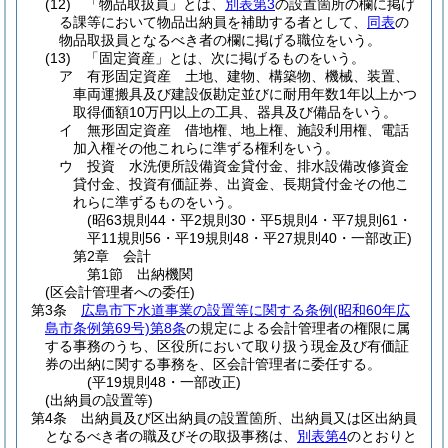
(12)
「物品取扱員」とは、
別表第3
の設置箇所の欄に掲げ
る課等において物品出納員を補助する者として、
同表
の
物品取扱員となるべき者の欄に掲げる職位をいう。
(13)
「固定資産」とは、次に掲げるものをいう。
ア
有形固定資産 土地、建物、構築物、機械、装置、
車両運搬具及び建設仮勘定並びに耐用年数1年以上かつ
取得価額10万円以上の工具、器具及び備品をいう。
イ
無形固定資産 借地権、地上権、施設利用権、電話
加入権その他これらに準ずる権利をいう。
ウ
投資 水洗便所設備資金貸付金、排水設備改修資金
貸付金、投資有価証券、出資金、長期貸付金その他こ
れらに準ずるものをいう。
(昭63規則44・平2規則30・平5規則4・平7規則61・
平11規則56・平19規則48・平27規則40・一部改正)
第2章
会計
第1節
出納機関
(区会計管理者への委任)
第3条
広島市下水道事業の設置等に関する条例
(昭和60年広
島市条例第69号)
第8条
の規定による会計管理者の権限に属
する事務のうち、区役所において取り扱う現金及び有価証
券の出納に関する事務を、区会計管理者に委任する。
(平19規則48・一部改正)
(出納員の設置等)
第4条
出納員及び区出納員の設置箇所、出納員又は区出納員
となるべき者の職及びその取扱事務は、
別表第4
のとおりと