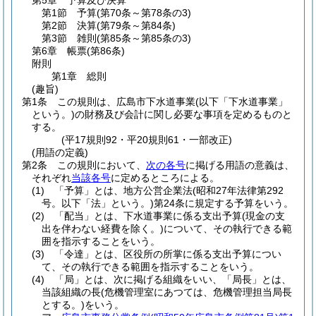
第5章
予算及び決算
第1節
予算
(第70条～第78条の3)
第2節
決算
(第79条～第84条)
第3節
雑則
(第85条～第85条の3)
第6章
帳票
(第86条)
附則
第1章
総則
(趣旨)
第1条
この規則は、広島市下水道事業
(以下「下水道事業」
という。)
の財務及び会計に関し必要な事項を定めるものと
する。
(平17規則92・平20規則61・一部改正)
(用語の定義)
第2条
この規則において、
次の各号
に掲げる用語の意義は、
それぞれ
当該各号
に定めるところによる。
(1)
「予算」とは、地方公営企業法
(昭和27年法律第292
号。以下「法」という。)
第24条に規定する予算をいう。
(2)
「配当」とは、下水道事業に係る支出予算
(現金の支
出を伴わない経費を除く。)
について、その執行できる範
囲を指示することをいう。
(3)
「令達」とは、区役所の所掌に係る支出予算につい
て、その執行できる範囲を指示することをいう。
(4)
「局」とは、次に掲げる組織をいい、「局長」とは、
当該組織の長
(危機管理室にあつては、危機管理担当局長
とする。)
をいう。