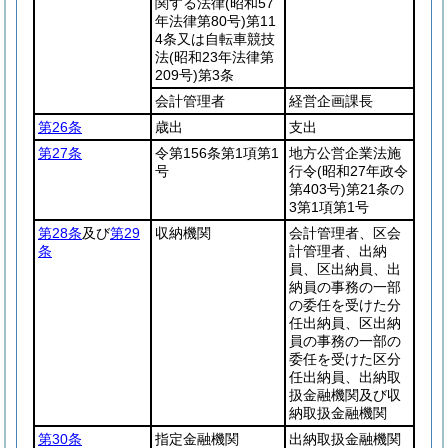
関する法律
(昭和57
年法律第80号)
第11
4条又は自転車競技
法
(昭和23年法律第
209号)
第3条
会計管理者
経営企画課長
第26条
歳出
支出
第27条
令第156条第1項第1
地方公営企業法施
号
行令
(昭和27年政令
第403号)
第21条の
3第1項第1号
第28条
及び
第29
収納機関
会計管理者、区会
条
計管理者、出納
員、区出納員、出
納員の事務の一部
の委任を受けた分
任出納員、区出納
員の事務の一部の
委任を受けた区分
任出納員、出納取
扱金融機関及び収
納取扱金融機関
第30条
指定金融機関
出納取扱金融機関