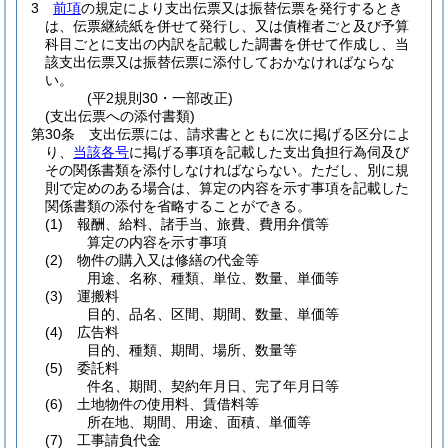
3
前項
の規定により支出伝票又は振替伝票を発行するとき
は、伝票継続紙を併せて発行し、又は債権者ごと及び予算
科目ごとに支出の内訳を記載した調書を併せて作成し、当
該支出伝票又は振替伝票に添付しておかなければならな
い。
(平2規則30・一部改正)
(支出伝票への添付書類)
第30条
支出伝票には、請求書とともに次に掲げる区分によ
り、
当該各号
に掲げる事項を記載した支出負担行為伺及び
その関係書類を添付しなければならない。
ただし、別に規
則で定めのある場合は、算定の内容を示す事項を記載した
関係書類の添付を省略することができる。
(1)
報酬、給料、諸手当、旅費、費用弁償等
算定の内容を示す事項
(2)
物件の購入又は修繕の代金等
用途、名称、種類、単位、数量、単価等
(3)
運搬料
目的、品名、区間、期間、数量、単価等
(4)
広告料
目的、種類、期間、場所、数量等
(5)
委託料
件名、期間、契約年月日、完了年月日等
(6)
土地物件の使用料、賃借料等
所在地、期間、用途、面積、単価等
(7)
工事請負代金