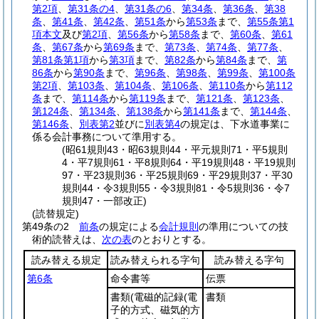
第2項
、
第31条の4
、
第31条の6
、
第34条
、
第36条
、
第38
条
、
第41条
、
第42条
、
第51条
から
第53条
まで、
第55条第1
項本文
及び
第2項
、
第56条
から
第58条
まで、
第60条
、
第61
条
、
第67条
から
第69条
まで、
第73条
、
第74条
、
第77条
、
第81条第1項
から
第3項
まで、
第82条
から
第84条
まで、
第
86条
から
第90条
まで、
第96条
、
第98条
、
第99条
、
第100条
第2項
、
第103条
、
第104条
、
第106条
、
第110条
から
第112
条
まで、
第114条
から
第119条
まで、
第121条
、
第123条
、
第124条
、
第134条
、
第138条
から
第141条
まで、
第144条
、
第146条
、
別表第2
並びに
別表第4
の規定は、下水道事業に
係る会計事務について準用する。
(昭61規則43・昭63規則44・平元規則71・平5規則
4・平7規則61・平8規則64・平19規則48・平19規則
97・平23規則36・平25規則69・平29規則37・平30
規則44・令3規則55・令3規則81・令5規則36・令7
規則47・一部改正)
(読替規定)
第49条の2
前条
の規定による
会計規則
の準用についての技
術的読替えは、
次の表
のとおりとする。
読み替える規定
読み替えられる字句
読み替える字句
第6条
命令書等
伝票
書類
(電磁的記録
(電
書類
子的方式、磁気的方