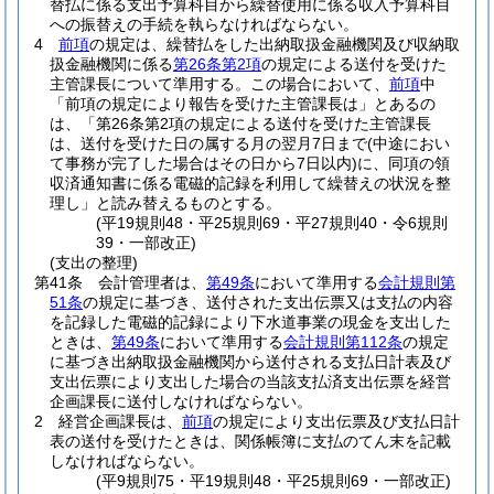
替払に係る支出予算科目から繰替使用に係る収入予算科目
への振替えの手続を執らなければならない。
4
前項
の規定は、繰替払をした出納取扱金融機関及び収納取
扱金融機関に係る
第26条第2項
の規定による送付を受けた
主管課長について準用する。
この場合において、
前項
中
「前項の規定により報告を受けた主管課長は」とあるの
は、「第26条第2項の規定による送付を受けた主管課長
は、送付を受けた日の属する月の翌月7日まで
(中途におい
て事務が完了した場合はその日から7日以内)
に、同項の領
収済通知書に係る電磁的記録を利用して繰替えの状況を整
理し」と読み替えるものとする。
(平19規則48・平25規則69・平27規則40・令6規則
39・一部改正)
(支出の整理)
第41条
会計管理者は、
第49条
において準用する
会計規則第
51条
の規定に基づき、送付された支出伝票又は支払の内容
を記録した電磁的記録により下水道事業の現金を支出した
ときは、
第49条
において準用する
会計規則第112条
の規定
に基づき出納取扱金融機関から送付される支払日計表及び
支出伝票により支出した場合の当該支払済支出伝票を経営
企画課長に送付しなければならない。
2
経営企画課長は、
前項
の規定により支出伝票及び支払日計
表の送付を受けたときは、関係帳簿に支払のてん末を記載
しなければならない。
(平9規則75・平19規則48・平25規則69・一部改正)